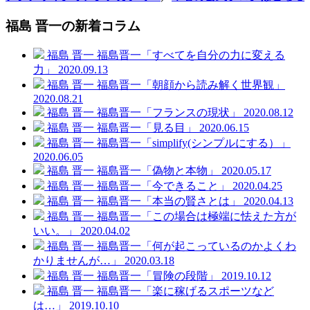
福島 晋一の新着コラム
福島 晋一
福島晋一「すべてを自分の力に変える
力」
2020.09.13
福島 晋一
福島晋一「朝顔から読み解く世界観」
2020.08.21
福島 晋一
福島晋一「フランスの現状」
2020.08.12
福島 晋一
福島晋一「見る目」
2020.06.15
福島 晋一
福島晋一「simplify(シンプルにする）」
2020.06.05
福島 晋一
福島晋一「偽物と本物」
2020.05.17
福島 晋一
福島晋一「今できること」
2020.04.25
福島 晋一
福島晋一「本当の賢さとは」
2020.04.13
福島 晋一
福島晋一「この場合は極端に怯えた方が
いい。」
2020.04.02
福島 晋一
福島晋一「何が起こっているのかよくわ
かりませんが…」
2020.03.18
福島 晋一
福島晋一「冒険の段階」
2019.10.12
福島 晋一
福島晋一「楽に稼げるスポーツなど
は…」
2019.10.10