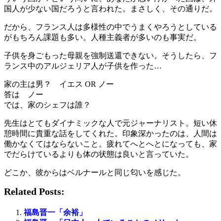
国人が少ない国だろうと言われた。まさしく、その通りだ。
だから、フランス人は多様性の中でうまくやろうとしている
がもちろん課題も多い。人種主義者が多いのも事実だ。
子供を身ごもった母親を強制送還できない。そうしたら、フ
ランス中のアルジェリア人が子供を作った…
家の主は男？ イエス OR ノー
答は ノー
では、家のシェフは誰？
先生はとてもダイナミックな人で元ジャーナリスト。短い休
憩時間に貴重な話をしてくれた。印象深かったのは、人間は
働かなくてはならないこと。疲れてへとへとになっても、家
でだらけているよりも体の状態は良いと言っていた。
どこか、彼からはベルナールと同じ匂いを感じた。
Related Posts:
福島晋一「余裕」