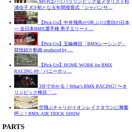
MVPはパリパラリンピック金メダリスト杉
浦佳子 JCF初となる年間授賞式「ジャパンサ…
【Pick Up】中井飛馬が5年ぶり2度目の日本
一 全日本BMX選手権 男子エリート…
【Pick Up】五輪種目「BMXレーシング」
競技紹介動画 produced by …
【Pick Up】HOME WORK for BMX
RACING #9「バニーホッ…
3分で分かる！What’s BMX RACING? 〜オ
リンピック種目「…
空飛ぶチャリがイオンレイクタウンに興奮
呼ぶ！BMX-AIR TRICK SHOW
PARTS