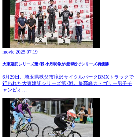
movie
2025.07.19
大東建託シリーズ第7戦 ⼩丹晄希が復帰戦でシリーズ初優勝
6月29日、埼玉県秩父市滝沢サイクルパークBMXトラックで
行われた大東建託シリーズ第7戦。最高峰カテゴリー男子チ
ャンピオ…