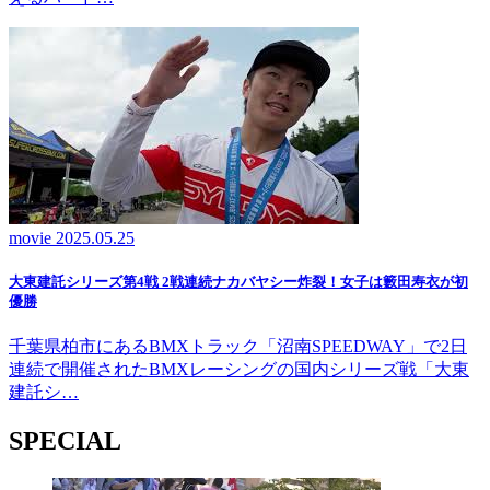
movie
2025.05.25
大東建託シリーズ第4戦 2戦連続ナカバヤシー炸裂！女子は籔田寿衣が初
優勝
千葉県柏市にあるBMXトラック「沼南SPEEDWAY」で2日
連続で開催されたBMXレーシングの国内シリーズ戦「大東
建託シ…
SPECIAL