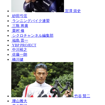
宮澤 崇史
砂田弓弦
ランニングバイク連盟
三瓶 将廣
栗村 修
シクロチャンネル編集部
福島 晋一
YBP PROJECT
中川裕之
佐藤一朗
橋川健
竹谷 賢二
腰山雅大