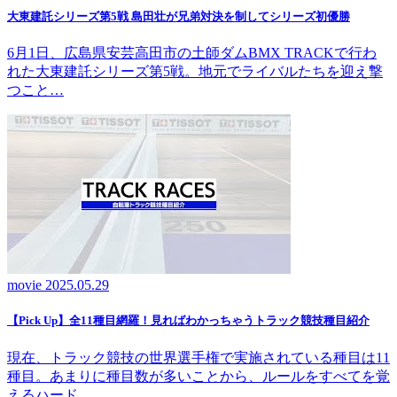
大東建託シリーズ第5戦 島田壮が兄弟対決を制してシリーズ初優勝
6月1日、広島県安芸高田市の土師ダムBMX TRACKで行わ
れた大東建託シリーズ第5戦。地元でライバルたちを迎え撃
つこと…
movie
2025.05.29
【Pick Up】全11種目網羅！見ればわかっちゃうトラック競技種目紹介
現在、トラック競技の世界選手権で実施されている種目は11
種目。あまりに種目数が多いことから、ルールをすべてを覚
えるハード…