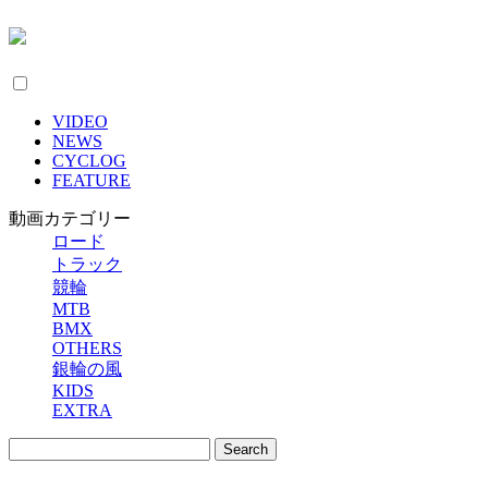
VIDEO
NEWS
CYCLOG
FEATURE
動画カテゴリー
ロード
トラック
競輪
MTB
BMX
OTHERS
銀輪の風
KIDS
EXTRA