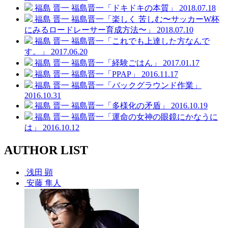
福島 晋一
福島晋一「ドキドキの本質」
2018.07.18
福島 晋一
福島晋一「楽しく 苦しむ〜サッカーW杯
にみるロードレーサー育成方法〜」
2018.07.10
福島 晋一
福島晋一「これでも上達した方なんで
す。」
2017.06.20
福島 晋一
福島晋一「経験ごはん」
2017.01.17
福島 晋一
福島晋一「PPAP」
2016.11.17
福島 晋一
福島晋一「バックグラウンド作業」
2016.10.31
福島 晋一
福島晋一「多様化の矛盾」
2016.10.19
福島 晋一
福島晋一「運命の女神の眼鏡にかなうに
は」
2016.10.12
AUTHOR LIST
浅田 顕
安藤 隼人