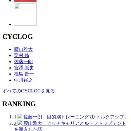
CYCLOG
腰山雅大
栗村 修
佐藤一朗
宮澤 崇史
福島 晋一
中川裕之
すべてのCYCLOGを見る
RANKING
1
佐藤一朗「目的別トレーニング ① トルクアップ」
2
腰山雅大「ヒッチキャリアとルーフトップテント
を導入した話」