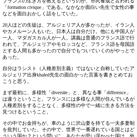
フランスの生き方を教えるというのが、市民養成と言われる
「formation civique」である。なかなか面白い先生で女性の事
などを面白おかしく話をしていた。
20人ほどの生徒は、アルジェリア人が多かったが、イラン人
やカメルーン人もいた。日本人は自分だけ。他にも中国人が
一人、マダガスカル人が一人。講義は普通のフランス語で行
われて、アルジェリアやモロッコなど、フランス語を母国語
とする人間も多かったので自分でもついていくのがやっとで
あった。
自分はラシスト（人種差別主義）ではないと自称していたア
ルジェリア出身khaled先生の面白かった言葉を書きとめてお
こうと思う。
まず最初に、多様性「diversite」と、異なる事「difference」
は違うということ。フランスには多様な人間が住んでいるが
人種差別をすることなく、多様性の中で一緒に生きる方法を
見つけるということ。
その中でお金持ちが、車のように沢山妻を持てる一夫多妻制
を批判していた。その中で、世界で一番遅れている国とはど
ういう国か？という問いに、あなたが思い浮かべた国は、外