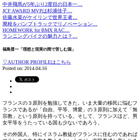
中井飛馬が5年ぶり2度目の日本一…
JCF AWARD MVPは杉浦佳子…
佐藤水菜がケイリンで世界王者…
廃校をパンプトラックでリノベーション…
HOMEWORK for BMX RAC…
ランニングバイクの魅力とは？…
福島晋一「理想と現実の間で苦しむ国」
▽AUTHOR PROFILEはこちら
Posted on: 2014.04.16
フランスの３原則を勉強してきた。いま大量の移民に悩むフ
ランスであるが「自由、平等、博愛」の３原則に加えて「無
宗教」という原則を持っている。そして、フランスほど、男
女平等をうたっている国も少ないであろう。
その外国人、特にイスラム教徒がフランスに住むのであれば