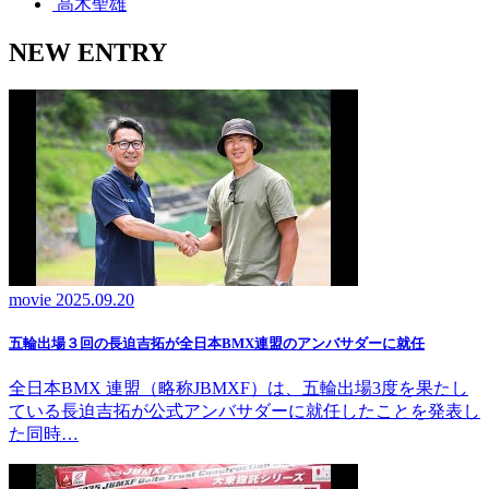
高木聖雄
NEW ENTRY
movie
2025.09.20
五輪出場３回の長迫吉拓が全日本BMX連盟のアンバサダーに就任
全日本BMX 連盟（略称JBMXF）は、五輪出場3度を果たし
ている長迫吉拓が公式アンバサダーに就任したことを発表し
た同時…