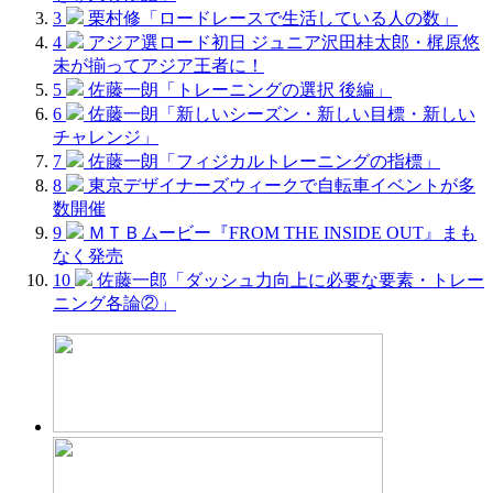
3
栗村修「ロードレースで生活している人の数」
4
アジア選ロード初日 ジュニア沢田桂太郎・梶原悠
未が揃ってアジア王者に！
5
佐藤一朗「トレーニングの選択 後編」
6
佐藤一朗「新しいシーズン・新しい目標・新しい
チャレンジ」
7
佐藤一朗「フィジカルトレーニングの指標」
8
東京デザイナーズウィークで自転車イベントが多
数開催
9
ＭＴＢムービー『FROM THE INSIDE OUT』まも
なく発売
10
佐藤一郎「ダッシュ力向上に必要な要素・トレー
ニング各論②」