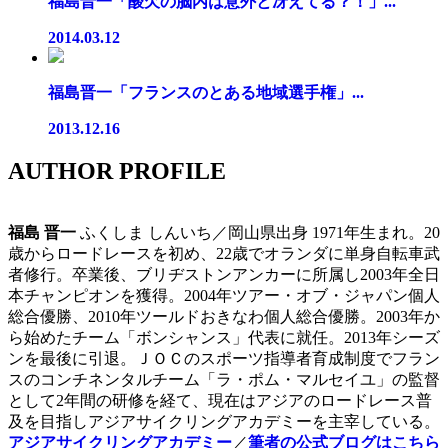
福島晋一「酸欠の脳内は意外と冴えてる？！」...
2014.03.12
福島晋一「フランスのとある地域選手権」...
2013.12.16
AUTHOR PROFILE
福島 晋一
ふくしま しんいち／岡山県出身 1971年生まれ。20
歳からロードレースを初め、22歳でオランダに単身自転車武
者修行。卒業後、ブリヂストンアンカーに所属し2003年全日
本チャンピオンを獲得。2004年ツアー・オブ・ジャパン個人
総合優勝、2010年ツールドおきなわ個人総合優勝。2003年か
ら始めたチーム「ボンシャンス」代表に就任。2013年シーズ
ンを最後に引退。ＪＯＣのスポーツ指導者育成制度でフラン
スのコンチネンタルチーム「ラ・ポム・マルセイユ」の監督
として2年間の研修を経て、現在はアジアのロードレース普
及を目指しアジアサイクリングアカデミーを主宰している。
アジアサイクリングアカデミー
／
筆者の公式ブログはこちら