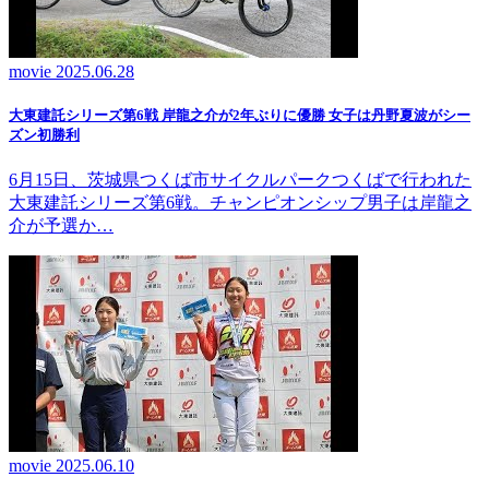
movie
2025.06.28
大東建託シリーズ第6戦 岸龍之介が2年ぶりに優勝 女子は丹野夏波がシー
ズン初勝利
6月15日、茨城県つくば市サイクルパークつくばで行われた
大東建託シリーズ第6戦。チャンピオンシップ男子は岸龍之
介が予選か…
movie
2025.06.10