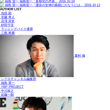
福島 晋一
福島晋一「多様化の矛盾」
2016.10.19
福島 晋一
福島晋一「運命の女神の眼鏡にかなうには」
2016.10.12
AUTHOR LIST
浅田 顕
安藤 隼人
宮澤 崇史
砂田弓弦
ランニングバイク連盟
三瓶 将廣
栗村 修
シクロチャンネル編集部
福島 晋一
YBP PROJECT
中川裕之
佐藤一朗