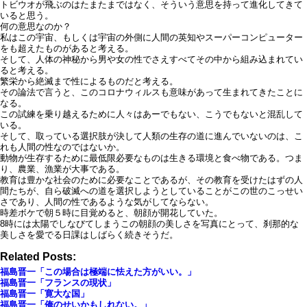
トビウオが飛ぶのはたまたまではなく、そういう意思を持って進化してきて
いると思う。
何の意思なのか？
私はこの宇宙、もしくは宇宙の外側に人間の英知やスーパーコンピューター
をも超えたものがあると考える。
そして、人体の神秘から男や女の性でさえすべてその中から組み込まれてい
ると考える。
繁栄から絶滅まで性によるものだと考える。
その論法で言うと、このコロナウィルスも意味があって生まれてきたことに
なる。
この試練を乗り越えるために人々はあーでもない、こうでもないと混乱して
いる。
そして、取っている選択肢が決して人類の生存の道に進んでいないのは、こ
れも人間の性なのではないか。
動物が生存するために最低限必要なものは生きる環境と食べ物である。つま
り、農業、漁業が大事である。
教育は豊かな社会のために必要なことであるが、その教育を受けたはずの人
間たちが、自ら破滅への道を選択しようとしていることがこの世のこっせい
さであり、人間の性であるような気がしてならない。
時差ボケで朝５時に目覚めると、朝顔が開花していた。
8時には太陽でしなびてしまうこの朝顔の美しさを写真にとって、刹那的な
美しさを愛でる日課はしばらく続きそうだ。
Related Posts:
福島晋一「この場合は極端に怯えた方がいい。」
福島晋一「フランスの現状」
福島晋一「寛大な国」
福島晋一「俺のせいかもしれない。」