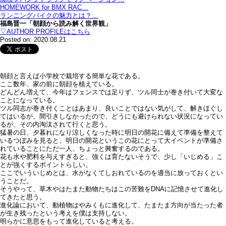
HOMEWORK for BMX RAC…
ランニングバイクの魅力とは？…
福島晋一「朝顔から読み解く世界観」
▽AUTHOR PROFILEはこちら
Posted on: 2020.08.21
朝顔と言えば小学校で栽培する簡単な花である。
ここ数年、家の前に朝顔を植えている。
どんどん増えて、今年はフェンスでは足りず、ツル同士が巻き付いて大変な
ことになっている。
ツル同志が巻き付くことはあまり、良いことではない気がして、解きほぐし
てはいるが、間引きしなかったので、どうにも避けられない状況になってい
るが、その内淘汰されて行くと思う。
猛暑の日、夕暮れになり涼しくなった時に明日の開花に備えて準備を整えて
いるつぼみを見ると、明日の開花というこの花にとって大イベントが準備さ
れていることにただ一人、ちょっと興奮するのである。
花も水や肥料を与えすぎると、強くは育たないそうで、少し「いじめる」こ
とが強くするポイントらしい。
ここでいういじめとは、水がなくてしおれているのを適当に放っておくとい
うことだ。
そうやって、草木やはたまた動物たちはこの苦難をDNAに記憶させて進化し
てきたと思う。
進化論において、動植物はやみくもに進化して、たまたま方向が当たった者
が生き残ったという考えを僕は支持しない。
明らかに意思をもって進化していると考える。