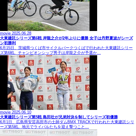
movie
2025.06.28
大東建託シリーズ第6戦 岸龍之介が2年ぶりに優勝 女子は丹野夏波がシーズ
ン初勝利
6月15日、茨城県つくば市サイクルパークつくばで行われた大東建託シリー
ズ第6戦。チャンピオンシップ男子は岸龍之介が予選か…
movie
2025.06.10
大東建託シリーズ第5戦 島田壮が兄弟対決を制してシリーズ初優勝
6月1日、広島県安芸高田市の土師ダムBMX TRACKで行われた大東建託シリ
ーズ第5戦。地元でライバルたちを迎え撃つこと…