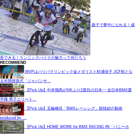
親子で夢中になれる！成
長できる！ランニングバイクの魅力って何だろう
RECOMMEND
MVPはパリパラリンピック金メダリスト杉浦佳子 JCF初とな
る年間授賞式「ジャパンサ…
【Pick Up】中井飛馬が5年ぶり2度目の日本一 全日本BMX選
手権 男子エリート…
【Pick Up】五輪種目「BMXレーシング」競技紹介動画
produced by …
【Pick Up】HOME WORK for BMX RACING #9「バニーホ