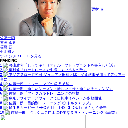
栗村 修
佐藤一朗
宮澤 崇史
福島 晋一
中川裕之
すべてのCYCLOGを見る
RANKING
1
腰山雅大「ヒッチキャリアとルーフトップテントを導入した話」
2
栗村修「ロードレースで生活している人の数」
3
アジア選ロード初日 ジュニア沢田桂太郎・梶原悠未が揃ってアジア王
者に！
4
佐藤一朗「トレーニングの選択 後編」
5
佐藤一朗「新しいシーズン・新しい目標・新しいチャレンジ」
6
佐藤一朗「フィジカルトレーニングの指標」
7
東京デザイナーズウィークで自転車イベントが多数開催
8
佐藤一朗「目的別トレーニング ① トルクアップ」
9
ＭＴＢムービー『FROM THE INSIDE OUT』まもなく発売
10
佐藤一郎「ダッシュ力向上に必要な要素・トレーニング各論②」