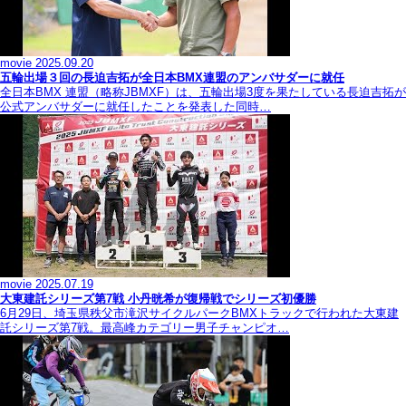
movie
2025.09.20
五輪出場３回の長迫吉拓が全日本BMX連盟のアンバサダーに就任
全日本BMX 連盟（略称JBMXF）は、五輪出場3度を果たしている長迫吉拓が
公式アンバサダーに就任したことを発表した同時…
movie
2025.07.19
大東建託シリーズ第7戦 ⼩丹晄希が復帰戦でシリーズ初優勝
6月29日、埼玉県秩父市滝沢サイクルパークBMXトラックで行われた大東建
託シリーズ第7戦。最高峰カテゴリー男子チャンピオ…