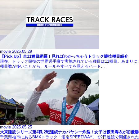
movie
2025.05.29
【Pick Up】全11種目網羅！見ればわかっちゃうトラック競技種目紹介
現在、トラック競技の世界選手権で実施されている種目は11種目。あまりに
種目数が多いことから、ルールをすべてを覚えるハード…
movie
2025.05.25
大東建託シリーズ第4戦 2戦連続ナカバヤシー炸裂！女子は籔田寿衣が初優勝
千葉県柏市にあるBMXトラック「沼南SPEEDWAY」で2日連続で開催された