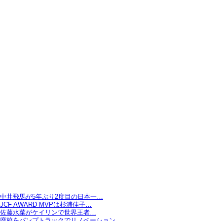
中井飛馬が5年ぶり2度目の日本一…
JCF AWARD MVPは杉浦佳子…
佐藤水菜がケイリンで世界王者…
廃校をパンプトラックでリノベーション…