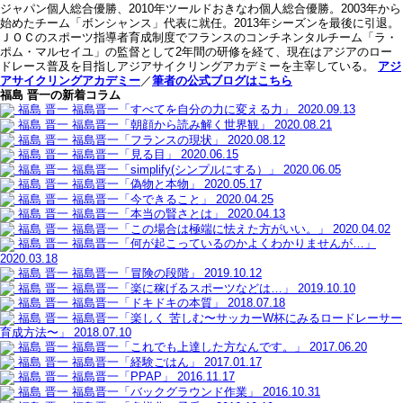
ジャパン個人総合優勝、2010年ツールドおきなわ個人総合優勝。2003年から
始めたチーム「ボンシャンス」代表に就任。2013年シーズンを最後に引退。
ＪＯＣのスポーツ指導者育成制度でフランスのコンチネンタルチーム「ラ・
ポム・マルセイユ」の監督として2年間の研修を経て、現在はアジアのロー
ドレース普及を目指しアジアサイクリングアカデミーを主宰している。
アジ
アサイクリングアカデミー
／
筆者の公式ブログはこちら
福島 晋一の新着コラム
福島 晋一
福島晋一「すべてを自分の力に変える力」
2020.09.13
福島 晋一
福島晋一「朝顔から読み解く世界観」
2020.08.21
福島 晋一
福島晋一「フランスの現状」
2020.08.12
福島 晋一
福島晋一「見る目」
2020.06.15
福島 晋一
福島晋一「simplify(シンプルにする）」
2020.06.05
福島 晋一
福島晋一「偽物と本物」
2020.05.17
福島 晋一
福島晋一「今できること」
2020.04.25
福島 晋一
福島晋一「本当の賢さとは」
2020.04.13
福島 晋一
福島晋一「この場合は極端に怯えた方がいい。」
2020.04.02
福島 晋一
福島晋一「何が起こっているのかよくわかりませんが…」
2020.03.18
福島 晋一
福島晋一「冒険の段階」
2019.10.12
福島 晋一
福島晋一「楽に稼げるスポーツなどは…」
2019.10.10
福島 晋一
福島晋一「ドキドキの本質」
2018.07.18
福島 晋一
福島晋一「楽しく 苦しむ〜サッカーW杯にみるロードレーサー
育成方法〜」
2018.07.10
福島 晋一
福島晋一「これでも上達した方なんです。」
2017.06.20
福島 晋一
福島晋一「経験ごはん」
2017.01.17
福島 晋一
福島晋一「PPAP」
2016.11.17
福島 晋一
福島晋一「バックグラウンド作業」
2016.10.31