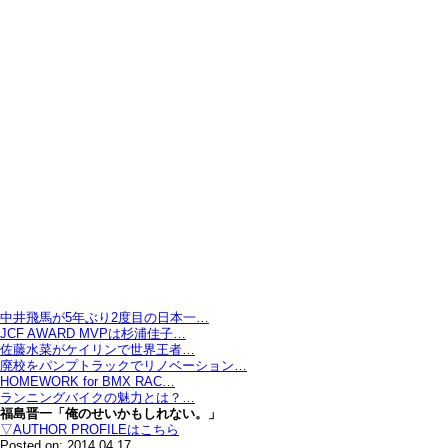
中井飛馬が5年ぶり2度目の日本一…
JCF AWARD MVPは杉浦佳子…
佐藤水菜がケイリンで世界王者…
廃校をパンプトラックでリノベーション…
HOMEWORK for BMX RAC…
ランニングバイクの魅力とは？…
福島晋一「俺のせいかもしれない。」
▽AUTHOR PROFILEはこちら
Posted on: 2014.04.17