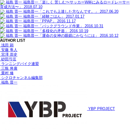
福島 晋一
福島晋一「楽しく 苦しむ〜サッカーW杯にみるロードレーサー
育成方法〜」
2018.07.10
福島 晋一
福島晋一「これでも上達した方なんです。」
2017.06.20
福島 晋一
福島晋一「経験ごはん」
2017.01.17
福島 晋一
福島晋一「PPAP」
2016.11.17
福島 晋一
福島晋一「バックグラウンド作業」
2016.10.31
福島 晋一
福島晋一「多様化の矛盾」
2016.10.19
福島 晋一
福島晋一「運命の女神の眼鏡にかなうには」
2016.10.12
AUTHOR LIST
浅田 顕
安藤 隼人
宮澤 崇史
砂田弓弦
ランニングバイク連盟
三瓶 将廣
栗村 修
シクロチャンネル編集部
福島 晋一
YBP PROJECT