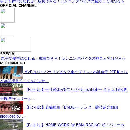
親子で夢中になれる！成長できる！ランニングバイクの魅力って何だろう
OFFICIAL CHANNEL
SPECIAL
親子で夢中になれる！成長できる！ランニングバイクの魅力って何だろう
RECOMMEND
MVPはパリパラリンピック金メダリスト杉浦佳子 JCF初とな
る年間授賞式「ジャパンサ…
【Pick Up】中井飛馬が5年ぶり2度目の日本一 全日本BMX選
手権 男子エリート…
【Pick Up】五輪種目「BMXレーシング」競技紹介動画
produced by …
【Pick Up】HOME WORK for BMX RACING #9「バニーホ