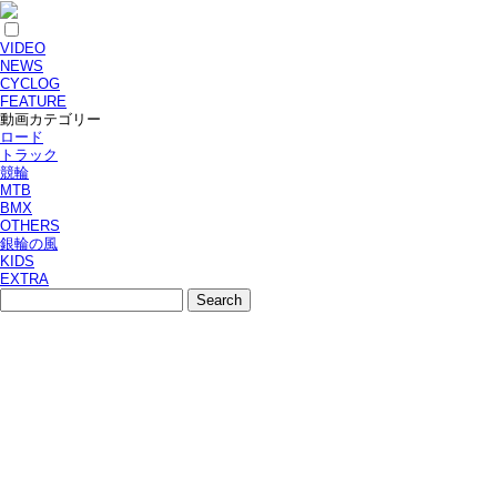
VIDEO
NEWS
CYCLOG
FEATURE
動画カテゴリー
ロード
トラック
競輪
MTB
BMX
OTHERS
銀輪の風
KIDS
EXTRA