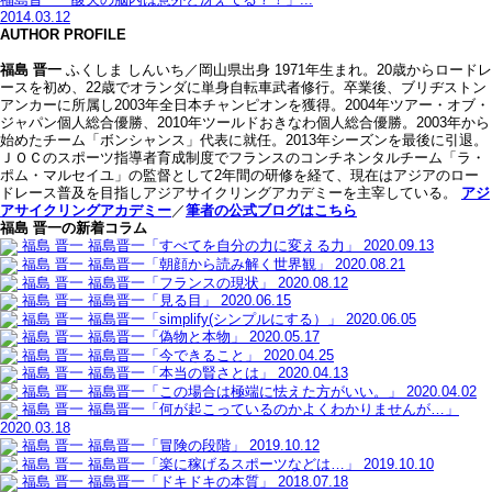
2014.03.12
AUTHOR PROFILE
福島 晋一
ふくしま しんいち／岡山県出身 1971年生まれ。20歳からロードレ
ースを初め、22歳でオランダに単身自転車武者修行。卒業後、ブリヂストン
アンカーに所属し2003年全日本チャンピオンを獲得。2004年ツアー・オブ・
ジャパン個人総合優勝、2010年ツールドおきなわ個人総合優勝。2003年から
始めたチーム「ボンシャンス」代表に就任。2013年シーズンを最後に引退。
ＪＯＣのスポーツ指導者育成制度でフランスのコンチネンタルチーム「ラ・
ポム・マルセイユ」の監督として2年間の研修を経て、現在はアジアのロー
ドレース普及を目指しアジアサイクリングアカデミーを主宰している。
アジ
アサイクリングアカデミー
／
筆者の公式ブログはこちら
福島 晋一の新着コラム
福島 晋一
福島晋一「すべてを自分の力に変える力」
2020.09.13
福島 晋一
福島晋一「朝顔から読み解く世界観」
2020.08.21
福島 晋一
福島晋一「フランスの現状」
2020.08.12
福島 晋一
福島晋一「見る目」
2020.06.15
福島 晋一
福島晋一「simplify(シンプルにする）」
2020.06.05
福島 晋一
福島晋一「偽物と本物」
2020.05.17
福島 晋一
福島晋一「今できること」
2020.04.25
福島 晋一
福島晋一「本当の賢さとは」
2020.04.13
福島 晋一
福島晋一「この場合は極端に怯えた方がいい。」
2020.04.02
福島 晋一
福島晋一「何が起こっているのかよくわかりませんが…」
2020.03.18
福島 晋一
福島晋一「冒険の段階」
2019.10.12
福島 晋一
福島晋一「楽に稼げるスポーツなどは…」
2019.10.10
福島 晋一
福島晋一「ドキドキの本質」
2018.07.18