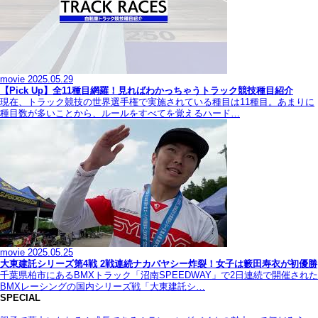
movie
2025.05.29
【Pick Up】全11種目網羅！見ればわかっちゃうトラック競技種目紹介
現在、トラック競技の世界選手権で実施されている種目は11種目。あまりに
種目数が多いことから、ルールをすべてを覚えるハード…
movie
2025.05.25
大東建託シリーズ第4戦 2戦連続ナカバヤシー炸裂！女子は籔田寿衣が初優勝
千葉県柏市にあるBMXトラック「沼南SPEEDWAY」で2日連続で開催された
BMXレーシングの国内シリーズ戦「大東建託シ…
SPECIAL