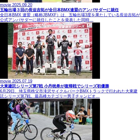
movie
2025.09.20
五輪出場３回の長迫吉拓が全日本BMX連盟のアンバサダーに就任
全日本BMX 連盟（略称JBMXF）は、五輪出場3度を果たしている長迫吉拓が
公式アンバサダーに就任したことを発表した同時…
movie
2025.07.19
大東建託シリーズ第7戦 ⼩丹晄希が復帰戦でシリーズ初優勝
6月29日、埼玉県秩父市滝沢サイクルパークBMXトラックで行われた大東建
託シリーズ第7戦。最高峰カテゴリー男子チャンピオ…