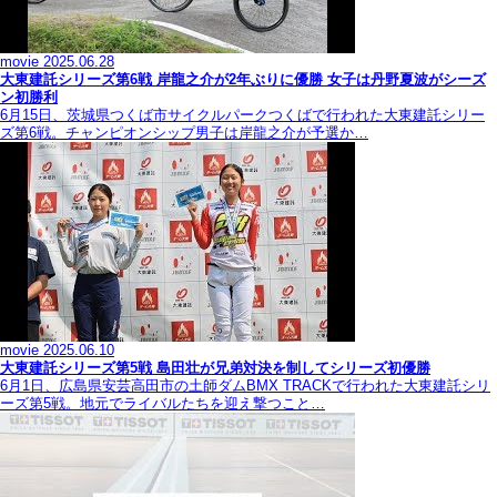
movie
2025.06.28
大東建託シリーズ第6戦 岸龍之介が2年ぶりに優勝 女子は丹野夏波がシーズ
ン初勝利
6月15日、茨城県つくば市サイクルパークつくばで行われた大東建託シリー
ズ第6戦。チャンピオンシップ男子は岸龍之介が予選か…
movie
2025.06.10
大東建託シリーズ第5戦 島田壮が兄弟対決を制してシリーズ初優勝
6月1日、広島県安芸高田市の土師ダムBMX TRACKで行われた大東建託シリ
ーズ第5戦。地元でライバルたちを迎え撃つこと…