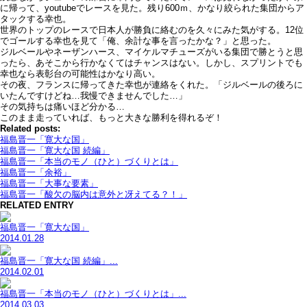
に帰って、youtubeでレースを見た。残り600ｍ、かなり絞られた集団からア
タックする幸也。
世界のトップのレースで日本人が勝負に絡むのを久々にみた気がする。12位
でゴールする幸也を見て「俺、余計な事を言ったかな？」と思った。
ジルベールやネーザンハース、マイケルマチューズがいる集団で勝とうと思
ったら、あそこから行かなくてはチャンスはない。しかし、スプリントでも
幸也なら表彰台の可能性はかなり高い。
その夜、フランスに帰ってきた幸也が連絡をくれた。「ジルベールの後ろに
いたんですけどね…我慢できませんでした…」
その気持ちは痛いほど分かる…
このまま走っていれば、もっと大きな勝利を得れるぞ！
Related posts:
福島晋一「寛大な国」
福島晋一「寛大な国 続編」
福島晋一「本当のモノ（ひと）づくりとは」
福島晋一「余裕」
福島晋一「大事な要素」
福島晋一「酸欠の脳内は意外と冴えてる？！」
RELATED ENTRY
福島晋一「寛大な国」
2014.01.28
福島晋一「寛大な国 続編」...
2014.02.01
福島晋一「本当のモノ（ひと）づくりとは」...
2014.03.03