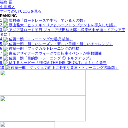
福島 晋一
中川裕之
すべてのCYCLOGを見る
RANKING
1
栗村修「ロードレースで生活している人の数」
2
腰山雅大「ヒッチキャリアとルーフトップテントを導入した話」
3
アジア選ロード初日 ジュニア沢田桂太郎・梶原悠未が揃ってアジア王
者に！
4
佐藤一朗「トレーニングの選択 後編」
5
佐藤一朗「新しいシーズン・新しい目標・新しいチャレンジ」
6
佐藤一朗「フィジカルトレーニングの指標」
7
東京デザイナーズウィークで自転車イベントが多数開催
8
佐藤一朗「目的別トレーニング ① トルクアップ」
9
ＭＴＢムービー『FROM THE INSIDE OUT』まもなく発売
10
佐藤一郎「ダッシュ力向上に必要な要素・トレーニング各論②」