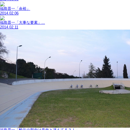
福島晋一「余裕」
2014.02.06
福島晋一「大事な要素」...
2014.02.11
福島晋一「酸欠の脳内は意外と冴えてる？！」...