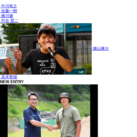
中川裕之
佐藤一朗
橋川健
竹谷 賢二
腰山雅大
高木聖雄
NEW ENTRY