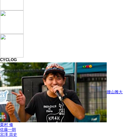
CYCLOG
腰山雅大
栗村 修
佐藤一朗
宮澤 崇史