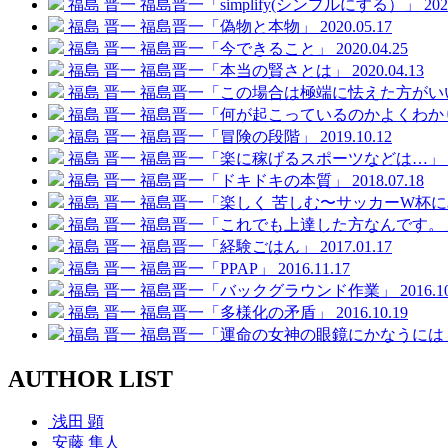
福島 晋一
福島晋一「simplify(シンプルにする）」
202
福島 晋一
福島晋一「偽物と本物」
2020.05.17
福島 晋一
福島晋一「今できること」
2020.04.25
福島 晋一
福島晋一「本当の賢さとは」
2020.04.13
福島 晋一
福島晋一「この場合は極端に怯えた方がい
福島 晋一
福島晋一「何が起こっているのかよくわか
福島 晋一
福島晋一「冒険の段階」
2019.10.12
福島 晋一
福島晋一「楽に稼げるスポーツなどは…」
福島 晋一
福島晋一「ドキドキの本質」
2018.07.18
福島 晋一
福島晋一「楽しく 苦しむ〜サッカーW杯
福島 晋一
福島晋一「これでも上達した方なんです。
福島 晋一
福島晋一「経験ごはん」
2017.01.17
福島 晋一
福島晋一「PPAP」
2016.11.17
福島 晋一
福島晋一「バックグラウンド作業」
2016.1
福島 晋一
福島晋一「多様化の矛盾」
2016.10.19
福島 晋一
福島晋一「運命の女神の眼鏡にかなうには
AUTHOR LIST
浅田 顕
安藤 隼人