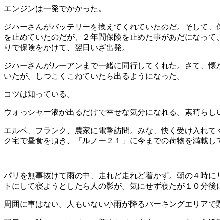
エンジンは一発でかかった。
ジハーさんがバッテリーを換えてくれていたのだ。そして、
を止めていたのだが、２年間保険を止めた事があだになって
りで保険をかけて、翌日いざ出発。
ジハーさんがルーアンまで一緒に同行してくれた。さて、懐
いたが、しつこくこねていたら出るようになった。
コツは知っている。
ウォっシャー液が出るだけで幸せな気分になれる。素晴らし
エルベ、フランク、農家に電撃訪問。みな、快く受け入れて
ク宅で昼食を頂き、「ルノー２１」に今までの荷物を満載し
パリを無事抜けて雨の中、走れど走れど着かず。朝の４時に
トにして寝ようとしたら人の影が。気にせず寝たが１０分後
周囲に車はない。人もいない小雨が降るパーキングエリアで