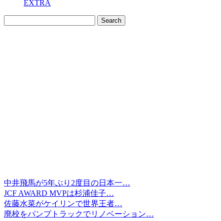
EXTRA
中井飛馬が5年ぶり2度目の日本一…
JCF AWARD MVPは杉浦佳子…
佐藤水菜がケイリンで世界王者…
廃校をパンプトラックでリノベーション…