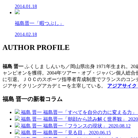
2014.01.18
福島晋一「暇つぶし」
2014.02.18
AUTHOR PROFILE
福島 晋一
ふくしま しんいち／岡山県出身 1971年生まれ。
ャンピオンを獲得。2004年ツアー・オブ・ジャパン個人総合優
に引退。ＪＯＣのスポーツ指導者育成制度でフランスのコン
ジアサイクリングアカデミーを主宰している。
アジアサイク
福島 晋一の新着コラム
福島 晋一
福島晋一「すべてを自分の力に変える力」
福島 晋一
福島晋一「朝顔から読み解く世界観」
2020
福島 晋一
福島晋一「フランスの現状」
2020.08.12
福島 晋一
福島晋一「見る目」
2020.06.15