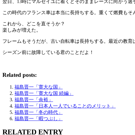
翌日、13時にマルセイユに着くとそのままレースに向かう選
この時代のフランス車は本当に長持ちする。重くて燃費もそ
これから、どこを直そうか？
楽しみが増えた。
フレームもそうだが、古い自転車は長持ちする。最近の教育
シーズン前に故障している君のことだよ！
Related posts:
福島晋一「寛大な国」
福島晋一「寛大な国 続編」
福島晋一「余裕」
福島晋一「日本人一人でいることのメリット」
福島晋一「冬の時代」
福島晋一「暇つぶし」
RELATED ENTRY