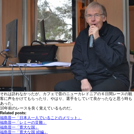
それは訪れなかったが、カフェで昔のニューカレドニアの６日間レースの観
客に声をかけてもらったり、やはり、選手をしていて良かったなと思う時も
あった。
10年前のレースを良く覚えているものだ。
Related posts:
福島晋一「日本人一人でいることのメリット」
福島晋一「レミーの災難」
福島晋一「寛大な国」
福島晋一「寛大な国 続編」