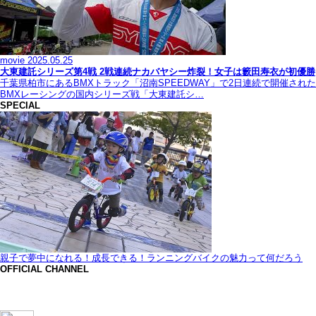
movie
2025.05.25
大東建託シリーズ第4戦 2戦連続ナカバヤシー炸裂！女子は籔田寿衣が初優勝
千葉県柏市にあるBMXトラック「沼南SPEEDWAY」で2日連続で開催された
BMXレーシングの国内シリーズ戦「大東建託シ…
SPECIAL
親子で夢中になれる！成長できる！ランニングバイクの魅力って何だろう
OFFICIAL CHANNEL