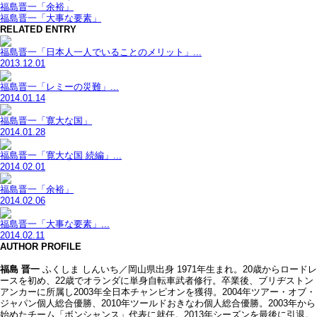
福島晋一「余裕」
福島晋一「大事な要素」
RELATED ENTRY
福島晋一「日本人一人でいることのメリット」...
2013.12.01
福島晋一「レミーの災難」...
2014.01.14
福島晋一「寛大な国」
2014.01.28
福島晋一「寛大な国 続編」...
2014.02.01
福島晋一「余裕」
2014.02.06
福島晋一「大事な要素」...
2014.02.11
AUTHOR PROFILE
福島 晋一
ふくしま しんいち／岡山県出身 1971年生まれ。20歳からロードレ
ースを初め、22歳でオランダに単身自転車武者修行。卒業後、ブリヂストン
アンカーに所属し2003年全日本チャンピオンを獲得。2004年ツアー・オブ・
ジャパン個人総合優勝、2010年ツールドおきなわ個人総合優勝。2003年から
始めたチーム「ボンシャンス」代表に就任。2013年シーズンを最後に引退。