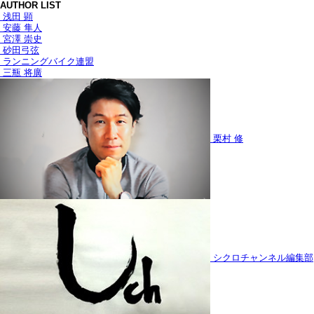
AUTHOR LIST
浅田 顕
安藤 隼人
宮澤 崇史
砂田弓弦
ランニングバイク連盟
三瓶 将廣
栗村 修
シクロチャンネル編集部