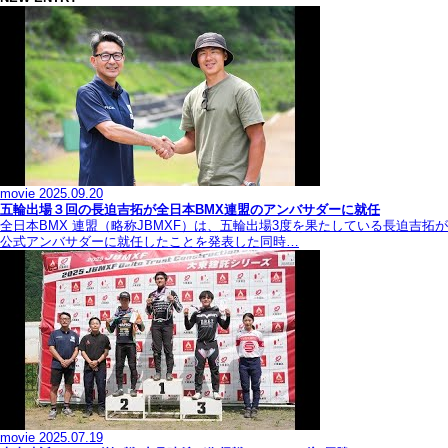
movie
2025.09.20
五輪出場３回の長迫吉拓が全日本BMX連盟のアンバサダーに就任
全日本BMX 連盟（略称JBMXF）は、五輪出場3度を果たしている長迫吉拓が
公式アンバサダーに就任したことを発表した同時…
movie
2025.07.19