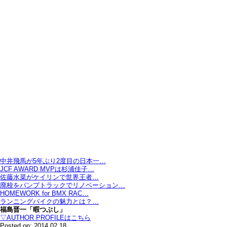
中井飛馬が5年ぶり2度目の日本一…
JCF AWARD MVPは杉浦佳子…
佐藤水菜がケイリンで世界王者…
廃校をパンプトラックでリノベーション…
HOMEWORK for BMX RAC…
ランニングバイクの魅力とは？…
福島晋一「暇つぶし」
▽AUTHOR PROFILEはこちら
Posted on: 2014.02.18