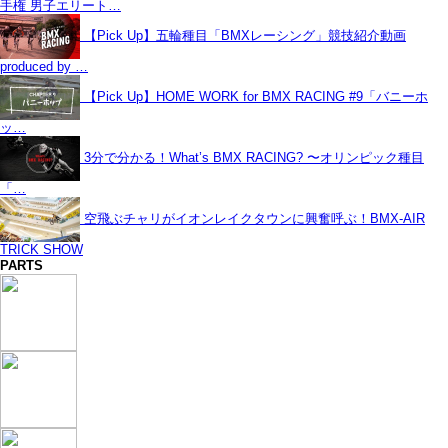
手権 男子エリート…
【Pick Up】五輪種目「BMXレーシング」競技紹介動画
produced by …
【Pick Up】HOME WORK for BMX RACING #9「バニーホ
ッ…
3分で分かる！What’s BMX RACING? 〜オリンピック種目
「…
空飛ぶチャリがイオンレイクタウンに興奮呼ぶ！BMX-AIR
TRICK SHOW
PARTS