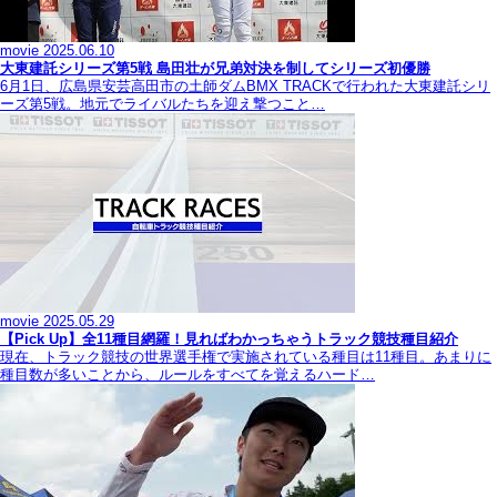
movie
2025.06.10
大東建託シリーズ第5戦 島田壮が兄弟対決を制してシリーズ初優勝
6月1日、広島県安芸高田市の土師ダムBMX TRACKで行われた大東建託シリ
ーズ第5戦。地元でライバルたちを迎え撃つこと…
movie
2025.05.29
【Pick Up】全11種目網羅！見ればわかっちゃうトラック競技種目紹介
現在、トラック競技の世界選手権で実施されている種目は11種目。あまりに
種目数が多いことから、ルールをすべてを覚えるハード…