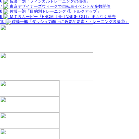
6
佐藤一朗「フィジカルトレーニングの指標」
7
東京デザイナーズウィークで自転車イベントが多数開催
8
佐藤一朗「目的別トレーニング ① トルクアップ」
9
ＭＴＢムービー『FROM THE INSIDE OUT』まもなく発売
10
佐藤一郎「ダッシュ力向上に必要な要素・トレーニング各論②」