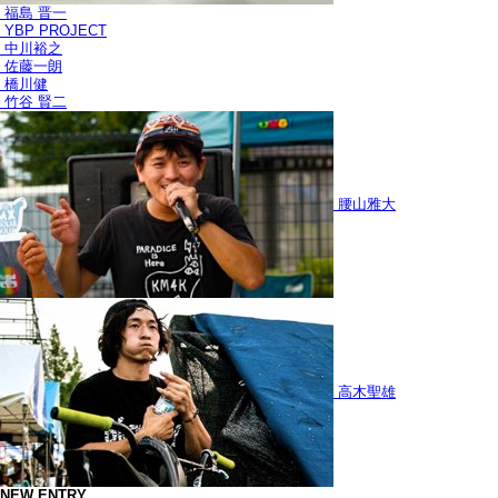
福島 晋一
YBP PROJECT
中川裕之
佐藤一朗
橋川健
竹谷 賢二
腰山雅大
高木聖雄
NEW ENTRY