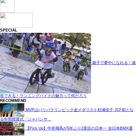
SPECIAL
親子で夢中になれる！成
長できる！ランニングバイクの魅力って何だろう
RECOMMEND
MVPはパリパラリンピック金メダリスト杉浦佳子 JCF初とな
る年間授賞式「ジャパンサ…
【Pick Up】中井飛馬が5年ぶり2度目の日本一 全日本BMX選