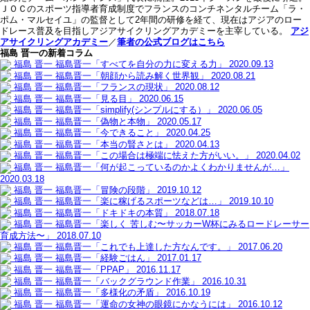
ＪＯＣのスポーツ指導者育成制度でフランスのコンチネンタルチーム「ラ・
ポム・マルセイユ」の監督として2年間の研修を経て、現在はアジアのロー
ドレース普及を目指しアジアサイクリングアカデミーを主宰している。
アジ
アサイクリングアカデミー
／
筆者の公式ブログはこちら
福島 晋一の新着コラム
福島 晋一
福島晋一「すべてを自分の力に変える力」
2020.09.13
福島 晋一
福島晋一「朝顔から読み解く世界観」
2020.08.21
福島 晋一
福島晋一「フランスの現状」
2020.08.12
福島 晋一
福島晋一「見る目」
2020.06.15
福島 晋一
福島晋一「simplify(シンプルにする）」
2020.06.05
福島 晋一
福島晋一「偽物と本物」
2020.05.17
福島 晋一
福島晋一「今できること」
2020.04.25
福島 晋一
福島晋一「本当の賢さとは」
2020.04.13
福島 晋一
福島晋一「この場合は極端に怯えた方がいい。」
2020.04.02
福島 晋一
福島晋一「何が起こっているのかよくわかりませんが…」
2020.03.18
福島 晋一
福島晋一「冒険の段階」
2019.10.12
福島 晋一
福島晋一「楽に稼げるスポーツなどは…」
2019.10.10
福島 晋一
福島晋一「ドキドキの本質」
2018.07.18
福島 晋一
福島晋一「楽しく 苦しむ〜サッカーW杯にみるロードレーサー
育成方法〜」
2018.07.10
福島 晋一
福島晋一「これでも上達した方なんです。」
2017.06.20
福島 晋一
福島晋一「経験ごはん」
2017.01.17
福島 晋一
福島晋一「PPAP」
2016.11.17
福島 晋一
福島晋一「バックグラウンド作業」
2016.10.31
福島 晋一
福島晋一「多様化の矛盾」
2016.10.19
福島 晋一
福島晋一「運命の女神の眼鏡にかなうには」
2016.10.12