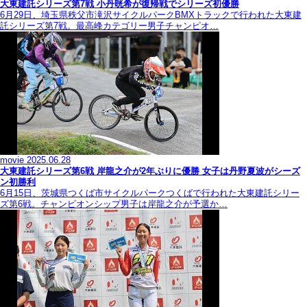
大東建託シリーズ第7戦 ⼩丹晄希が復帰戦でシリーズ初優勝
6月29日、埼玉県秩父市滝沢サイクルパークBMXトラックで行われた大東建
託シリーズ第7戦。最高峰カテゴリー男子チャンピオ…
movie
2025.06.28
大東建託シリーズ第6戦 岸龍之介が2年ぶりに優勝 女子は丹野夏波がシーズ
ン初勝利
6月15日、茨城県つくば市サイクルパークつくばで行われた大東建託シリー
ズ第6戦。チャンピオンシップ男子は岸龍之介が予選か…