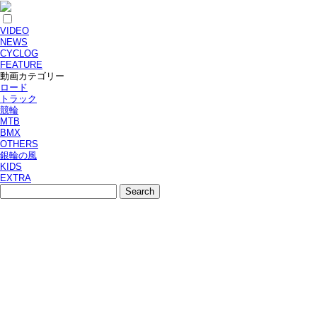
VIDEO
NEWS
CYCLOG
FEATURE
動画カテゴリー
ロード
トラック
競輪
MTB
BMX
OTHERS
銀輪の風
KIDS
EXTRA