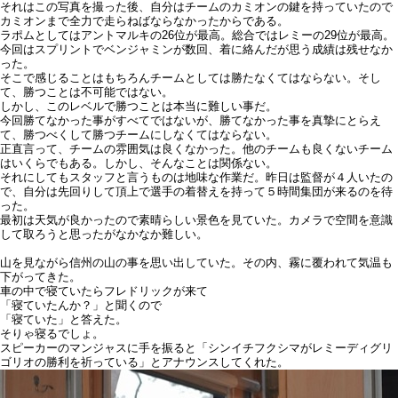
それはこの写真を撮った後、自分はチームのカミオンの鍵を持っていたので
カミオンまで全力で走らねばならなかったからである。
ラポムとしてはアントマルキの26位が最高。総合ではレミーの29位が最高。
今回はスプリントでベンジャミンが数回、着に絡んだが思う成績は残せなか
った。
そこで感じることはもちろんチームとしては勝たなくてはならない。そし
て、勝つことは不可能ではない。
しかし、このレベルで勝つことは本当に難しい事だ。
今回勝てなかった事がすべてではないが、勝てなかった事を真摯にとらえ
て、勝つべくして勝つチームにしなくてはならない。
正直言って、チームの雰囲気は良くなかった。他のチームも良くないチーム
はいくらでもある。しかし、そんなことは関係ない。
それにしてもスタッフと言うものは地味な作業だ。昨日は監督が４人いたの
で、自分は先回りして頂上で選手の着替えを持って５時間集団が来るのを待
った。
最初は天気が良かったので素晴らしい景色を見ていた。カメラで空間を意識
して取ろうと思ったがなかなか難しい。
山を見ながら信州の山の事を思い出していた。その内、霧に覆われて気温も
下がってきた。
車の中で寝ていたらフレドリックが来て
「寝ていたんか？」と聞くので
「寝ていた」と答えた。
そりゃ寝るでしょ。
スピーカーのマンジャスに手を振ると「シンイチフクシマがレミーディグリ
ゴリオの勝利を祈っている」とアナウンスしてくれた。