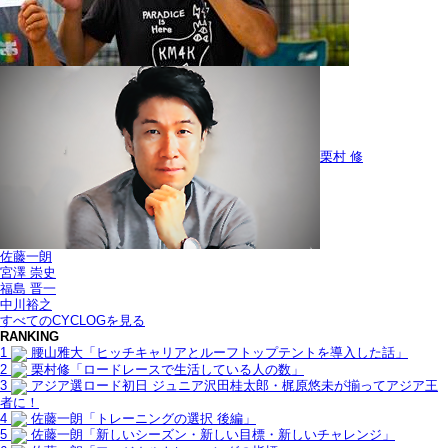
栗村 修
佐藤一朗
宮澤 崇史
福島 晋一
中川裕之
すべてのCYCLOGを見る
RANKING
1
腰山雅大「ヒッチキャリアとルーフトップテントを導入した話」
2
栗村修「ロードレースで生活している人の数」
3
アジア選ロード初日 ジュニア沢田桂太郎・梶原悠未が揃ってアジア王
者に！
4
佐藤一朗「トレーニングの選択 後編」
5
佐藤一朗「新しいシーズン・新しい目標・新しいチャレンジ」