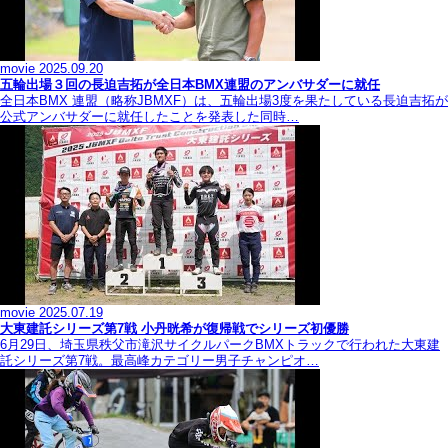
movie
2025.09.20
五輪出場３回の長迫吉拓が全日本BMX連盟のアンバサダーに就任
全日本BMX 連盟（略称JBMXF）は、五輪出場3度を果たしている長迫吉拓が
公式アンバサダーに就任したことを発表した同時…
movie
2025.07.19
大東建託シリーズ第7戦 ⼩丹晄希が復帰戦でシリーズ初優勝
6月29日、埼玉県秩父市滝沢サイクルパークBMXトラックで行われた大東建
託シリーズ第7戦。最高峰カテゴリー男子チャンピオ…