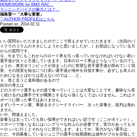
HOMEWORK for BMX RAC…
ランニングバイクの魅力とは？…
福島晋一「大事な要素」
▽AUTHOR PROFILEはこちら
Posted on: 2014.02.11
いい質問をいただきましたのでここで答えさせていただきます。（次回のバ
イクラのコラムのネタにしようかと思いましたが…）お世話になっている方
からの質問です。
Ｑ、今までにもこれからのロード界を引っ張っていかなければいけない若い
選手達が次々と引退していきます。日本のロード界はどうなっているのでし
ょうか。東京オリンピックが決まったのに有望な若手選手達が辞めていく現
実。その現実を知るにつけ若い選手達が海外を目指す事が、必ずしも本人の
ためになるとばかりは言えないのでは……と。
Ａ、答と言うと違和感があるので
自分の考えは
どのスポーツ選手もその道で食べていくことは大変なことです。趣味なら長
く続けるのは勝手ですが職業とするなら強くなくてはいけません。これはス
ポーツに限った事ではありません。
まずいラーメン屋、事故るタクシードライバー、太った栄養士…批判は免れ
ません。
いや、間違えました。
栄養士は太っていても良い指導ができればいい訳です（ここがポイント）。
スポーツで強くなるにはハングリーな向上心が必要です。実力があってもヨ
ーロッパに行くとそれなりに苦労します。ましてや、実力がない選手は…
ただ、今回募集しているジュニアの選手の短期渡欧は成年がプロを目指して