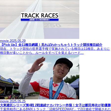
movie
2025.05.29
【Pick Up】全11種目網羅！見ればわかっちゃうトラック競技種目紹介
現在、トラック競技の世界選手権で実施されている種目は11種目。あまりに
種目数が多いことから、ルールをすべてを覚えるハード…
movie
2025.05.25
大東建託シリーズ第4戦 2戦連続ナカバヤシー炸裂！女子は籔田寿衣が初優勝
千葉県柏市にあるBMXトラック「沼南SPEEDWAY」で2日連続で開催された