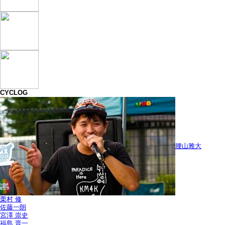
CYCLOG
腰山雅大
栗村 修
佐藤一朗
宮澤 崇史
福島 晋一