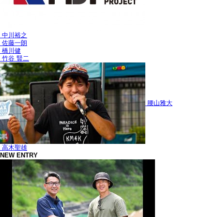
中川裕之
佐藤一朗
橋川健
竹谷 賢二
腰山雅大
高木聖雄
NEW ENTRY