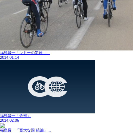
福島晋一「レミーの災難」...
2014.01.14
福島晋一「余裕」
2014.02.06
福島晋一「寛大な国 続編」...