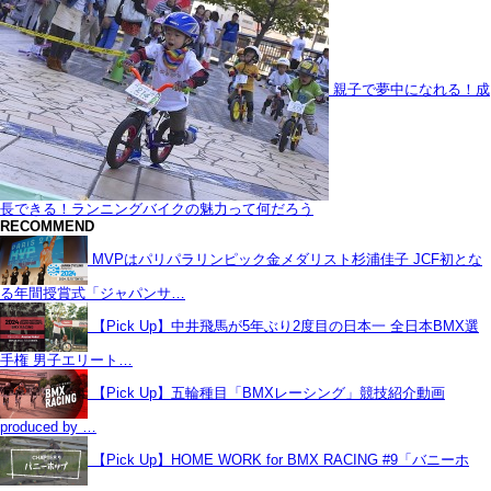
親子で夢中になれる！成
長できる！ランニングバイクの魅力って何だろう
RECOMMEND
MVPはパリパラリンピック金メダリスト杉浦佳子 JCF初とな
る年間授賞式「ジャパンサ…
【Pick Up】中井飛馬が5年ぶり2度目の日本一 全日本BMX選
手権 男子エリート…
【Pick Up】五輪種目「BMXレーシング」競技紹介動画
produced by …
【Pick Up】HOME WORK for BMX RACING #9「バニーホ