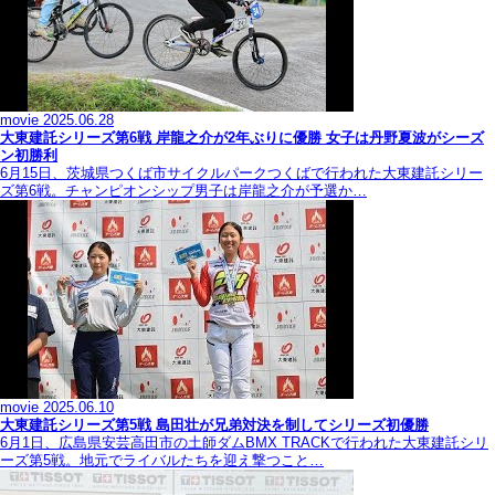
movie
2025.06.28
大東建託シリーズ第6戦 岸龍之介が2年ぶりに優勝 女子は丹野夏波がシーズ
ン初勝利
6月15日、茨城県つくば市サイクルパークつくばで行われた大東建託シリー
ズ第6戦。チャンピオンシップ男子は岸龍之介が予選か…
movie
2025.06.10
大東建託シリーズ第5戦 島田壮が兄弟対決を制してシリーズ初優勝
6月1日、広島県安芸高田市の土師ダムBMX TRACKで行われた大東建託シリ
ーズ第5戦。地元でライバルたちを迎え撃つこと…