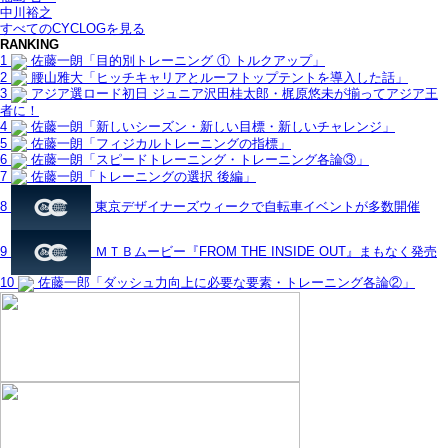
中川裕之
すべてのCYCLOGを見る
RANKING
1
佐藤一朗「目的別トレーニング ① トルクアップ」
2
腰山雅大「ヒッチキャリアとルーフトップテントを導入した話」
3
アジア選ロード初日 ジュニア沢田桂太郎・梶原悠未が揃ってアジア王
者に！
4
佐藤一朗「新しいシーズン・新しい目標・新しいチャレンジ」
5
佐藤一朗「フィジカルトレーニングの指標」
6
佐藤一朗「スピードトレーニング・トレーニング各論③」
7
佐藤一朗「トレーニングの選択 後編」
8
東京デザイナーズウィークで自転車イベントが多数開催
9
ＭＴＢムービー『FROM THE INSIDE OUT』まもなく発売
10
佐藤一郎「ダッシュ力向上に必要な要素・トレーニング各論②」