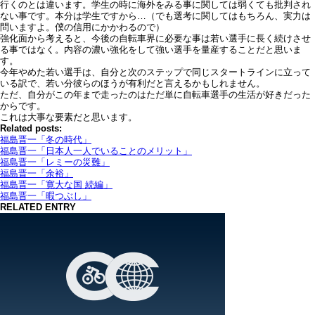
行くのとは違います。学生の時に海外をみる事に関しては弱くても批判され
ない事です。本分は学生ですから…（でも選考に関してはもちろん、実力は
問いますよ。僕の信用にかかわるので）
強化面から考えると、今後の自転車界に必要な事は若い選手に長く続けさせ
る事ではなく。内容の濃い強化をして強い選手を量産することだと思いま
す。
今年やめた若い選手は、自分と次のステップで同じスタートラインに立って
いる訳で、若い分彼らのほうが有利だと言えるかもしれません。
ただ、自分がこの年まで走ったのはただ単に自転車選手の生活が好きだった
からです。
これは大事な要素だと思います。
Related posts:
福島晋一「冬の時代」
福島晋一「日本人一人でいることのメリット」
福島晋一「レミーの災難」
福島晋一「余裕」
福島晋一「寛大な国 続編」
福島晋一「暇つぶし」
RELATED ENTRY