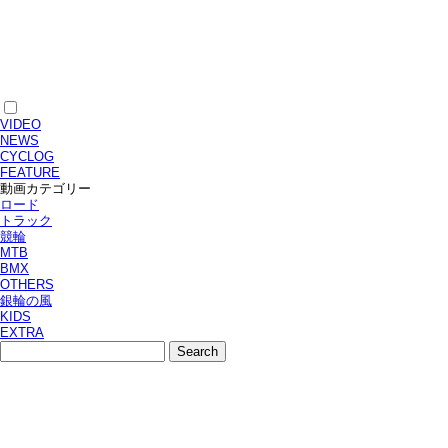
VIDEO
NEWS
CYCLOG
FEATURE
動画カテゴリー
ロード
トラック
競輪
MTB
BMX
OTHERS
銀輪の風
KIDS
EXTRA