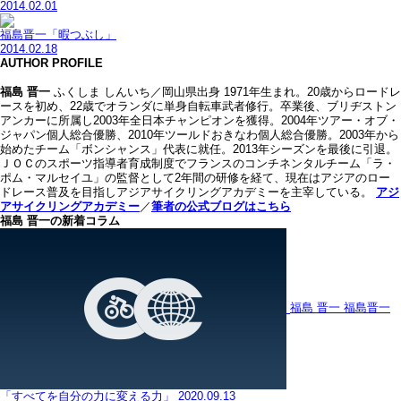
2014.02.01
福島晋一「暇つぶし」
2014.02.18
AUTHOR PROFILE
福島 晋一
ふくしま しんいち／岡山県出身 1971年生まれ。20歳からロードレ
ースを初め、22歳でオランダに単身自転車武者修行。卒業後、ブリヂストン
アンカーに所属し2003年全日本チャンピオンを獲得。2004年ツアー・オブ・
ジャパン個人総合優勝、2010年ツールドおきなわ個人総合優勝。2003年から
始めたチーム「ボンシャンス」代表に就任。2013年シーズンを最後に引退。
ＪＯＣのスポーツ指導者育成制度でフランスのコンチネンタルチーム「ラ・
ポム・マルセイユ」の監督として2年間の研修を経て、現在はアジアのロー
ドレース普及を目指しアジアサイクリングアカデミーを主宰している。
アジ
アサイクリングアカデミー
／
筆者の公式ブログはこちら
福島 晋一の新着コラム
福島 晋一
福島晋一
「すべてを自分の力に変える力」
2020.09.13