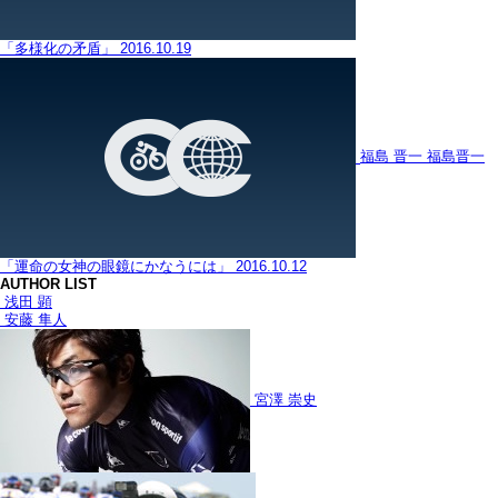
「多様化の矛盾」
2016.10.19
福島 晋一
福島晋一
「運命の女神の眼鏡にかなうには」
2016.10.12
AUTHOR LIST
浅田 顕
安藤 隼人
宮澤 崇史