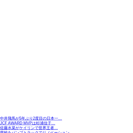
中井飛馬が5年ぶり2度目の日本一…
JCF AWARD MVPは杉浦佳子…
佐藤水菜がケイリンで世界王者…
廃校をパンプトラックでリノベーション…