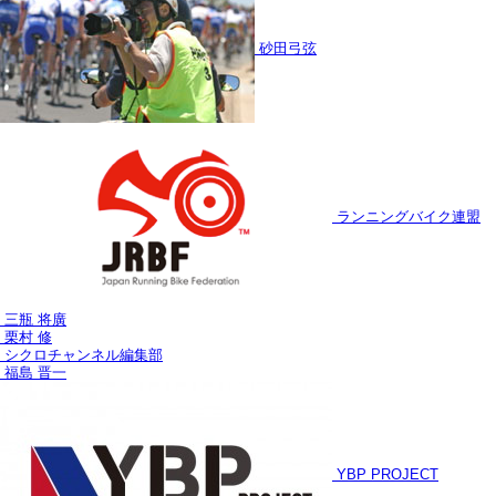
砂田弓弦
ランニングバイク連盟
三瓶 将廣
栗村 修
シクロチャンネル編集部
福島 晋一
YBP PROJECT