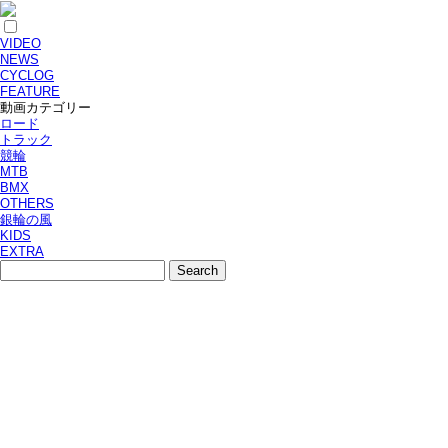
VIDEO
NEWS
CYCLOG
FEATURE
動画カテゴリー
ロード
トラック
競輪
MTB
BMX
OTHERS
銀輪の風
KIDS
EXTRA