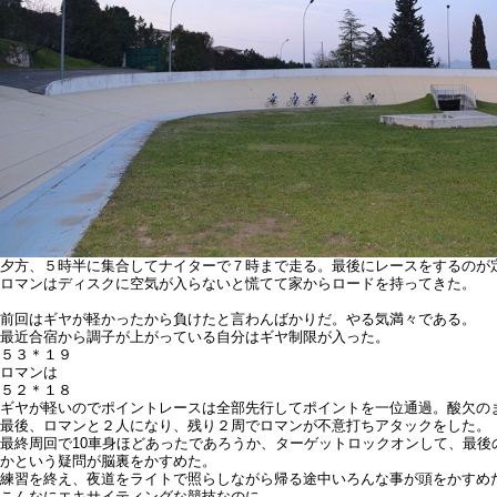
夕方、５時半に集合してナイターで７時まで走る。最後にレースをするのが
ロマンはディスクに空気が入らないと慌てて家からロードを持ってきた。
前回はギヤが軽かったから負けたと言わんばかりだ。やる気満々である。
最近合宿から調子が上がっている自分はギヤ制限が入った。
５３＊１９
ロマンは
５２＊１８
ギヤが軽いのでポイントレースは全部先行してポイントを一位通過。酸欠の
最後、ロマンと２人になり、残り２周でロマンが不意打ちアタックをした。
最終周回で10車身ほどあったであろうか、ターゲットロックオンして、最
かという疑問が脳裏をかすめた。
練習を終え、夜道をライトで照らしながら帰る途中いろんな事が頭をかすめ
こんなにエキサイティングな競技なのに…