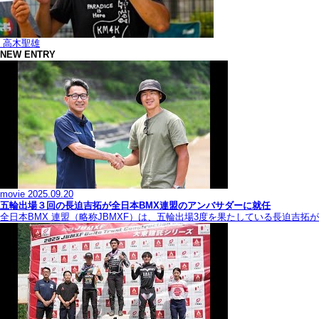
高木聖雄
NEW ENTRY
movie
2025.09.20
五輪出場３回の長迫吉拓が全日本BMX連盟のアンバサダーに就任
全日本BMX 連盟（略称JBMXF）は、五輪出場3度を果たしている長迫吉