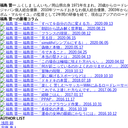
福島 晋一
ふくしま しんいち／岡山県出身 1971年生まれ。20歳からロー
ジャパン個人総合優勝、2010年ツールドおきなわ個人総合優勝。2003年
ポム・マルセイユ」の監督として2年間の研修を経て、現在はアジアのロー
福島 晋一の新着コラム
福島 晋一
福島晋一「すべてを自分の力に変える力」
2020.09.13
福島 晋一
福島晋一「朝顔から読み解く世界観」
2020.08.21
福島 晋一
福島晋一「フランスの現状」
2020.08.12
福島 晋一
福島晋一「見る目」
2020.06.15
福島 晋一
福島晋一「simplify(シンプルにする）」
2020.06.05
福島 晋一
福島晋一「偽物と本物」
2020.05.17
福島 晋一
福島晋一「今できること」
2020.04.25
福島 晋一
福島晋一「本当の賢さとは」
2020.04.13
福島 晋一
福島晋一「この場合は極端に怯えた方がいい。」
2020.04.02
福島 晋一
福島晋一「何が起こっているのかよくわかりませんが…」
2020
福島 晋一
福島晋一「冒険の段階」
2019.10.12
福島 晋一
福島晋一「楽に稼げるスポーツなどは…」
2019.10.10
福島 晋一
福島晋一「ドキドキの本質」
2018.07.18
福島 晋一
福島晋一「楽しく 苦しむ〜サッカーW杯にみるロードレーサ
福島 晋一
福島晋一「これでも上達した方なんです。」
2017.06.20
福島 晋一
福島晋一「経験ごはん」
2017.01.17
福島 晋一
福島晋一「PPAP」
2016.11.17
福島 晋一
福島晋一「バックグラウンド作業」
2016.10.31
福島 晋一
福島晋一「多様化の矛盾」
2016.10.19
福島 晋一
福島晋一「運命の女神の眼鏡にかなうには」
2016.10.12
AUTHOR LIST
浅田 顕
安藤 隼人