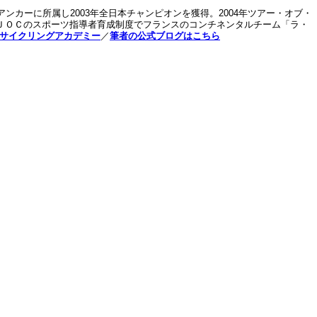
ンカーに所属し2003年全日本チャンピオンを獲得。2004年ツアー・オブ・
退。ＪＯＣのスポーツ指導者育成制度でフランスのコンチネンタルチーム「ラ・
サイクリングアカデミー
／
筆者の公式ブログはこちら