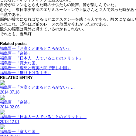
自分がロマンをとらえた時の子供たちの歓声。皆が楽しんでいた。
むかし、東日本実業団のエリミネーションで上阪さんと２人で残った時があ
当然である。
脳内が酸欠になればなるほどエクスタシーを感じる人である。酸欠になるほ
かれこれ、15年ほど前のレースの敗因が今わかったのである。
酸欠の脳裏は意外と冴えているのかもしれない。
それとも、走馬灯…
Related posts:
福島晋一「お高くとまるところがない」
福島晋一「余裕」
福島晋一「日本人一人でいることのメリット」
福島晋一「寛大な国」
福島晋一「理想と現実の間で苦しむ国」
福島晋一「盛り上げる工夫」
RELATED ENTRY
福島晋一「お高くとまるところがない」...
2014.07.18
福島晋一「余裕」
2014.02.06
福島晋一「日本人一人でいることのメリット」...
2013.12.01
福島晋一「寛大な国」