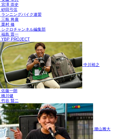
宮澤 崇史
砂田弓弦
ランニングバイク連盟
三瓶 将廣
栗村 修
シクロチャンネル編集部
福島 晋一
YBP PROJECT
中川裕之
佐藤一朗
橋川健
竹谷 賢二
腰山雅大