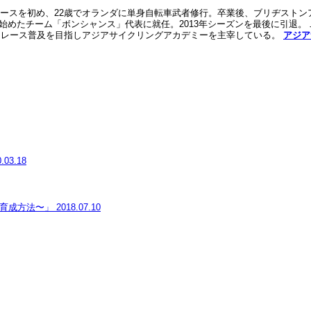
ドレースを初め、22歳でオランダに単身自転車武者修行。卒業後、ブリヂストンア
から始めたチーム「ボンシャンス」代表に就任。2013年シーズンを最後に引
ドレース普及を目指しアジアサイクリングアカデミーを主宰している。
アジア
.03.18
ー育成方法〜」
2018.07.10