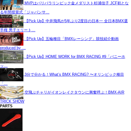
MVPはパリパラリンピック金メダリスト杉浦佳子 JCF初とな
る年間授賞式「ジャパンサ…
【Pick Up】中井飛馬が5年ぶり2度目の日本一 全日本BMX選
手権 男子エリート…
【Pick Up】五輪種目「BMXレーシング」競技紹介動画
produced by …
【Pick Up】HOME WORK for BMX RACING #9「バニーホ
ッ…
3分で分かる！What’s BMX RACING? 〜オリンピック種目
「…
空飛ぶチャリがイオンレイクタウンに興奮呼ぶ！BMX-AIR
TRICK SHOW
PARTS