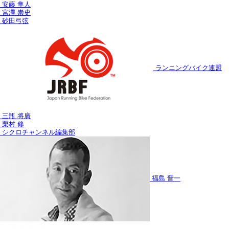
安藤 隼人
宮澤 崇史
砂田弓弦
ランニングバイク連盟
三瓶 将廣
栗村 修
シクロチャンネル編集部
福島 晋一