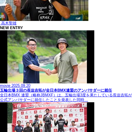
高木聖雄
NEW ENTRY
movie
2025.09.20
五輪出場３回の長迫吉拓が全日本BMX連盟のアンバサダーに就任
全日本BMX 連盟（略称JBMXF）は、五輪出場3度を果たしている長迫吉拓が
公式アンバサダーに就任したことを発表した同時…