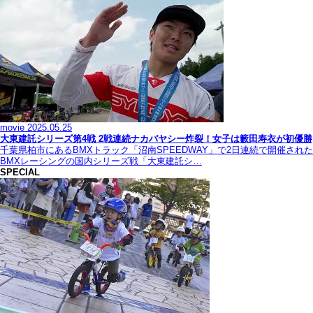
movie
2025.05.25
大東建託シリーズ第4戦 2戦連続ナカバヤシー炸裂！女子は籔田寿衣が初優勝
千葉県柏市にあるBMXトラック「沼南SPEEDWAY」で2日連続で開催された
BMXレーシングの国内シリーズ戦「大東建託シ…
SPECIAL