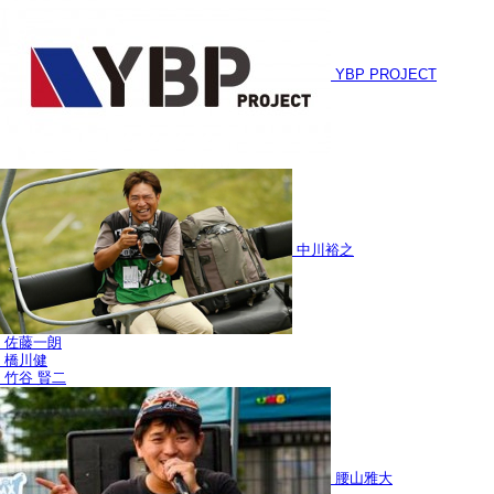
YBP PROJECT
中川裕之
佐藤一朗
橋川健
竹谷 賢二
腰山雅大