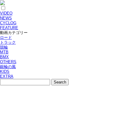
VIDEO
NEWS
CYCLOG
FEATURE
動画カテゴリー
ロード
トラック
競輪
MTB
BMX
OTHERS
銀輪の風
KIDS
EXTRA