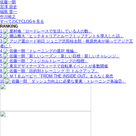
佐藤一朗
宮澤 崇史
福島 晋一
中川裕之
すべてのCYCLOGを見る
RANKING
1
栗村修「ロードレースで生活している人の数」
2
腰山雅大「ヒッチキャリアとルーフトップテントを導入した話」
3
アジア選ロード初日 ジュニア沢田桂太郎・梶原悠未が揃ってアジア王
者に！
4
佐藤一朗「トレーニングの選択 後編」
5
佐藤一朗「新しいシーズン・新しい目標・新しいチャレンジ」
6
佐藤一朗「フィジカルトレーニングの指標」
7
東京デザイナーズウィークで自転車イベントが多数開催
8
佐藤一朗「目的別トレーニング ① トルクアップ」
9
ＭＴＢムービー『FROM THE INSIDE OUT』まもなく発売
10
佐藤一郎「ダッシュ力向上に必要な要素・トレーニング各論②」