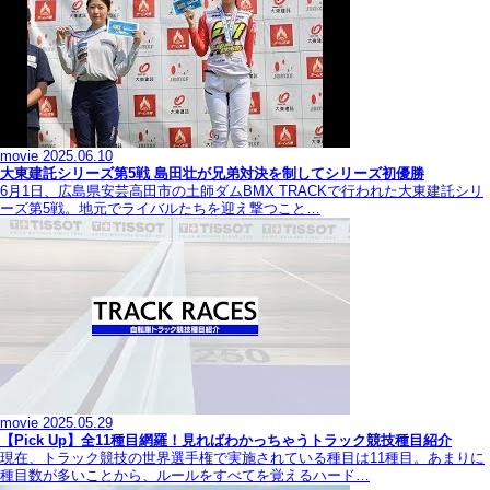
movie
2025.06.10
大東建託シリーズ第5戦 島田壮が兄弟対決を制してシリーズ初優勝
6月1日、広島県安芸高田市の土師ダムBMX TRACKで行われた大東建託シリ
ーズ第5戦。地元でライバルたちを迎え撃つこと…
movie
2025.05.29
【Pick Up】全11種目網羅！見ればわかっちゃうトラック競技種目紹介
現在、トラック競技の世界選手権で実施されている種目は11種目。あまりに
種目数が多いことから、ルールをすべてを覚えるハード…