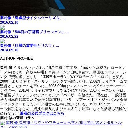
栗村修「島嶼型サイクルツーリズム」...
2016.02.10
栗村修「8年目の宇都宮ブリッツェン」...
2016.02.22
栗村修「目標の重要性とリスク」...
2014.09.10
AUTHOR PROFILE
栗村 修
くりむら・おさむ／1971年横浜市出身。15歳から本格的にロードレ
ースをはじめ、高校を中退し単身フランス自転車留学。帰国後シマノレーシ
ングで契約選手となり、1998年ポーランドのプロチーム「ムロズ」と契約。
2000年よりミヤタ・スバルレーシングで活躍した後、2002年より同チームで
監督としてチームを率いた。2008-09年はシマノレーシングでスポーツディ
レクター。2010年より宇都宮ブリッツェンにて監督。2014シーズンからは、
宇都宮ブリッツェンのテクニカルアドバイザーを務めた。現在は、一般財団
法人日本自転車普及協会 主幹調査役につき、ツアー・オブ・ジャパン大会副
ディレクターとしてレース運営の仕事に就いている。JSPORTSのロードレ
ース解説をはじめ、競技の普及および日本人選手活躍にむけた活動も積極的
に行なう。
筆者の公式ブログはこちら
栗村 修の新着コラム
栗村 修
栗村修「ワウトやマチューから学ぶ”掛け持ち”のメンタルヘル
ス」
2022.12.15