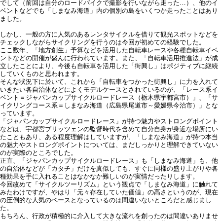
でして（前回は自分のロードバイクで撮影を行いながら走った…）、他のイ
ベントなどでも「しまなみ海道」内の個別の島をいくつか走ったことはあり
ました。
しかし、一般の方に人気のあるレンタサイクルを借りて観光スポットなどを
チェックしながらサイクリングを行うのは今回が初めての経験でした。
ここ数年、「地方創生」予算などを活用した自転車レースや各種自転車イベ
ントなどの開催が盛んに行われています。また、「自転車活用推進法」が成
立したことにより、今後も自転車を活用した「街興し」はポジティブに継続
していくものと思われます。
そんな状況下に於いて、これから「自転車をつかった街興し」に力を入れて
いきたい各自治体などによくモデルケースとされているのが、「レース系イ
ベント＝ジャパンカップサイクルロードレース（栃木県宇都宮市）」、「サ
イクリングコース系＝しまなみ海道（広島県尾道市～愛媛県今治市）」とな
っています。
「ジャパンカップサイクルロードレース」が持つ魅力やストロングポイント
などは、宇都宮ブリッツェンの監督時代を含めて自分自身が身近な場所にい
たこともあり、ある程度理解はしていますが、「しまなみ海道」が持つ本当
の魅力やストロングポイントについては、まだしっかりと理解できていない
のが実際のところでした。
正直、「ジャパンカップサイクルロードレース」も「しまなみ海道」も、他
の自治体などが「カタチ」だけを真似しても、すぐに同様の盛り上がりや各
種効果を手に入れることはなかなか難しいのが実情だったりします。
今回改めて「サイクルツーリズム」という観点で「しまなみ海道」に触れて
みたわけですが、やはり「元々存在していた価値」の高さというのが、現在
の圧倒的な人気のベースとなっているのは間違いないところだと感じまし
た。
もちろん、行政が積極的に介入して大きな流れを創ったのは間違いありませ