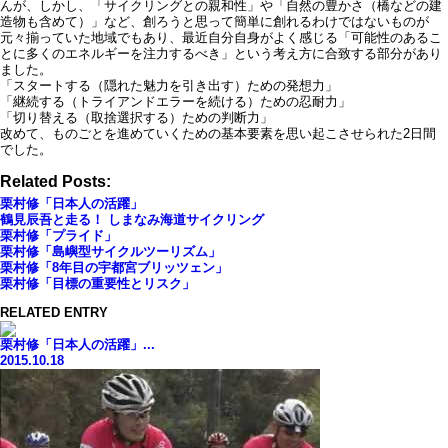
んが、しかし、「サイクリングとの親和性」や「自然の豊かさ（橋などの建
造物も含めて）」など、創ろうと思って簡単に創れるわけではないものが
元々揃っていた地域でもあり、最近自分自身がよく感じる「可能性のあるこ
とに多くのエネルギーを注力するべき」という考え方に合致する部分があり
ました。
「スタートする（隠れた魅力を引き出す）ための発想力」
「継続する（トライアンドエラーを続ける）ための忍耐力」
「切り替える（取捨選択する）ための判断力」
改めて、ものごとを進めていくための基本要素を思い起こさせられた2日間
でした。
Related Posts:
栗村修「日本人の活躍」
鶴見辰吾と走る！ しまなみ海道サイクリング
栗村修「プライド」
栗村修「島嶼型サイクルツーリズム」
栗村修「8年目の宇都宮ブリッツェン」
栗村修「目標の重要性とリスク」
RELATED ENTRY
栗村修「日本人の活躍」...
2015.10.18