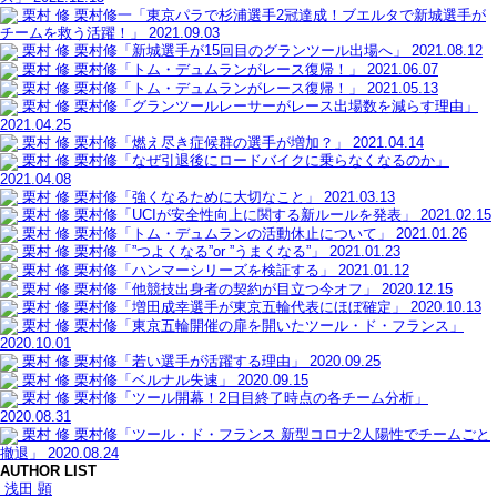
栗村 修
栗村修一「東京パラで杉浦選手2冠達成！ブエルタで新城選手が
チームを救う活躍！」
2021.09.03
栗村 修
栗村修「新城選手が15回目のグランツール出場へ」
2021.08.12
栗村 修
栗村修「トム・デュムランがレース復帰！」
2021.06.07
栗村 修
栗村修「トム・デュムランがレース復帰！」
2021.05.13
栗村 修
栗村修「グランツールレーサーがレース出場数を減らす理由」
2021.04.25
栗村 修
栗村修「燃え尽き症候群の選手が増加？」
2021.04.14
栗村 修
栗村修「なぜ引退後にロードバイクに乗らなくなるのか」
2021.04.08
栗村 修
栗村修「強くなるために大切なこと」
2021.03.13
栗村 修
栗村修「UCIが安全性向上に関する新ルールを発表」
2021.02.15
栗村 修
栗村修「トム・デュムランの活動休止について」
2021.01.26
栗村 修
栗村修「”つよくなる”or ”うまくなる”」
2021.01.23
栗村 修
栗村修「ハンマーシリーズを検証する」
2021.01.12
栗村 修
栗村修「他競技出身者の契約が目立つ今オフ」
2020.12.15
栗村 修
栗村修「増田成幸選手が東京五輪代表にほぼ確定」
2020.10.13
栗村 修
栗村修「東京五輪開催の扉を開いたツール・ド・フランス」
2020.10.01
栗村 修
栗村修「若い選手が活躍する理由」
2020.09.25
栗村 修
栗村修「ベルナル失速」
2020.09.15
栗村 修
栗村修「ツール開幕！2日目終了時点の各チーム分析」
2020.08.31
栗村 修
栗村修「ツール・ド・フランス 新型コロナ2人陽性でチームごと
撤退」
2020.08.24
AUTHOR LIST
浅田 顕