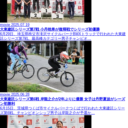
movie
2025.07.19
大東建託シリーズ第7戦 ⼩丹晄希が復帰戦でシリーズ初優勝
6月29日、埼玉県秩父市滝沢サイクルパークBMXトラックで行われた大東建
託シリーズ第7戦。最高峰カテゴリー男子チャンピオ…
movie
2025.06.28
大東建託シリーズ第6戦 岸龍之介が2年ぶりに優勝 女子は丹野夏波がシーズ
ン初勝利
6月15日、茨城県つくば市サイクルパークつくばで行われた大東建託シリー
ズ第6戦。チャンピオンシップ男子は岸龍之介が予選か…