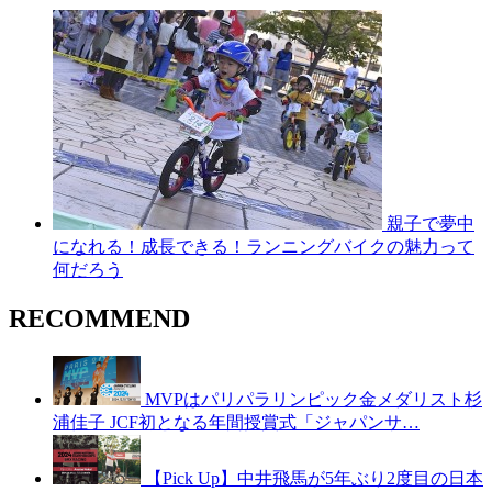
親子で夢中
になれる！成長できる！ランニングバイクの魅力って
何だろう
RECOMMEND
MVPはパリパラリンピック金メダリスト杉
浦佳子 JCF初となる年間授賞式「ジャパンサ…
【Pick Up】中井飛馬が5年ぶり2度目の日本