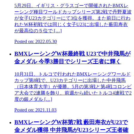
5月29日、イギリス・グラスゴーで開催されたBMXレ
ーシング種目ワールドカップシリーズ第2戦で丹野夏波
が女子U23カテゴリーにて3位を獲得。また前日に行わ
れたW杯初戦では同じく女子U23に出場した薮田寿衣
が最高位の５位で […]
Posted on: 2022.05.30
BMXレーシングW杯最終戦 U23で中井飛馬が
金メダル 今季3勝目でシリーズ王者に輝く
10月31日、トルコで行われたBMXレーシングワールド
カップ第8戦で、U23カテゴリーに出場した中井飛馬
（日本体育大学）が優勝。5月の第3戦と第4戦コロンビ
ア大会で2連勝を飾り、前週から続いたトルコ4連戦で2
度の銀メダル […]
Posted on: 2021.11.03
BMXレーシングW杯第7戦 藪田寿衣がU23で
金メダル獲得 中井飛馬がU23シリーズ王者確