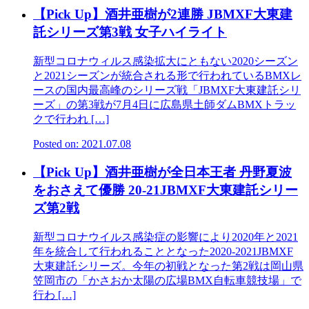
【Pick Up】酒井亜樹が2連勝 JBMXF大東建
託シリーズ第3戦 女子ハイライト
新型コロナウィルス感染拡大にともない2020シーズン
と2021シーズンが統合される形で行われているBMXレ
ースの国内最高峰のシリーズ戦「JBMXF大東建託シリ
ーズ」の第3戦が7月4日に広島県土師ダムBMXトラッ
クで行われ […]
Posted on: 2021.07.08
【Pick Up】酒井亜樹が全日本王者 丹野夏波
をおさえて優勝 20-21JBMXF大東建託シリー
ズ第2戦
新型コロナウイルス感染症の影響により2020年と2021
年を統合して行われることとなった2020-2021JBMXF
大東建託シリーズ。今年の初戦となった第2戦は岡山県
笠岡市の「かさおか太陽の広場BMX自転車競技場」で
行わ […]