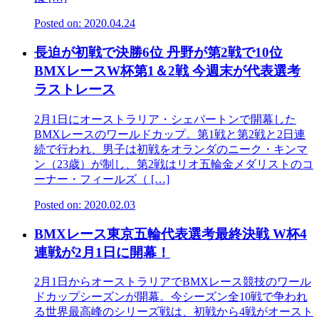
Posted on: 2020.04.24
長迫が初戦で決勝6位 丹野が第2戦で10位
BMXレースW杯第1＆2戦 今週末が代表選考
ラストレース
2月1日にオーストラリア・シェパートンで開幕した
BMXレースのワールドカップ。第1戦と第2戦と2日連
続で行われ、男子は初戦をオランダのニーク・キンマ
ン（23歳）が制し、第2戦はリオ五輪金メダリストのコ
ーナー・フィールズ（ […]
Posted on: 2020.02.03
BMXレース東京五輪代表選考最終決戦 W杯4
連戦が2月1日に開幕！
2月1日からオーストラリアでBMXレース競技のワール
ドカップシーズンが開幕。今シーズン全10戦で争われ
る世界最高峰のシリーズ戦は、初戦から4戦がオースト