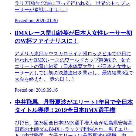
ラリア国内で2週に亘って行われる。 世界のトップレ
ーサーが参戦しオリ […]
Posted on: 2020.01.30
BMXレース畠山紗英が日本人女性レーサー初
のW杯ファイナリスに！
アメリカ東部サウスカロライナ州ロックヒルで13日に
行われたBMXレースのワールドカップ題8戦で、女子
エリートの畠山紗英（日本体育大学）が日本人女性レ
ーサーとしては初の決勝進出を果たし、最終結果8位で
大会を終えた。 赤の日 […]
Posted on: 2019.09.16
中井飛馬、丹野夏波がエリート1年目で全日本
タイトル獲得！2019全日本BMX選手権
7月7日、第36回全日本BMX選手権大会が広島県安芸高
田市の土師ダムBMXトラックで開催され、男子エリー
トは中井飛馬、女子エリートは丹野夏波が優勝。中