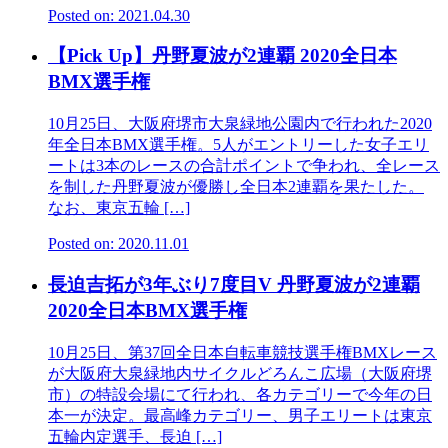
Posted on: 2021.04.30
【Pick Up】丹野夏波が2連覇 2020全日本
BMX選手権
10月25日、大阪府堺市大泉緑地公園内で行われた2020
年全日本BMX選手権。5人がエントリーした女子エリ
ートは3本のレースの合計ポイントで争われ、全レース
を制した丹野夏波が優勝し全日本2連覇を果たした。
なお、東京五輪 […]
Posted on: 2020.11.01
長迫吉拓が3年ぶり7度目V 丹野夏波が2連覇
2020全日本BMX選手権
10月25日、第37回全日本自転車競技選手権BMXレース
が大阪府大泉緑地内サイクルどろんこ広場（大阪府堺
市）の特設会場にて行われ、各カテゴリーで今年の日
本一が決定。最高峰カテゴリー、男子エリートは東京
五輪内定選手、長迫 […]