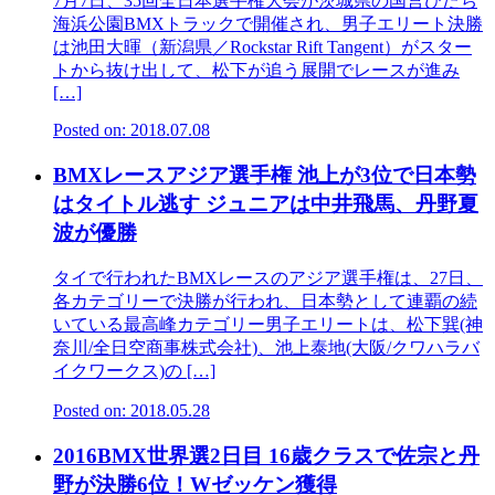
7月7日、35回全日本選手権大会が茨城県の国営ひたち
海浜公園BMXトラックで開催され、男子エリート決勝
は池田大暉（新潟県／Rockstar Rift Tangent）がスター
トから抜け出して、松下が追う展開でレースが進み
[…]
Posted on: 2018.07.08
BMXレースアジア選手権 池上が3位で日本勢
はタイトル逃す ジュニアは中井飛馬、丹野夏
波が優勝
タイで行われたBMXレースのアジア選手権は、27日、
各カテゴリーで決勝が行われ、日本勢として連覇の続
いている最高峰カテゴリー男子エリートは、松下巽(神
奈川/全日空商事株式会社)、池上泰地(大阪/クワハラバ
イクワークス)の […]
Posted on: 2018.05.28
2016BMX世界選2日目 16歳クラスで佐宗と丹
野が決勝6位！Wゼッケン獲得