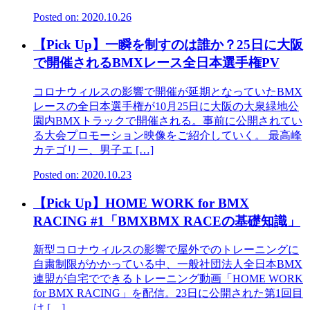
Posted on: 2020.10.26
【Pick Up】一瞬を制すのは誰か？25日に大阪
で開催されるBMXレース全日本選手権PV
コロナウィルスの影響で開催が延期となっていたBMX
レースの全日本選手権が10月25日に大阪の大泉緑地公
園内BMXトラックで開催される。事前に公開されてい
る大会プロモーション映像をご紹介していく。 最高峰
カテゴリー、男子エ […]
Posted on: 2020.10.23
【Pick Up】HOME WORK for BMX
RACING #1「BMXBMX RACEの基礎知識」
新型コロナウィルスの影響で屋外でのトレーニングに
自粛制限がかかっている中、一般社団法人全日本BMX
連盟が自宅でできるトレーニング動画「HOME WORK
for BMX RACING」を配信。23日に公開された第1回目
は […]