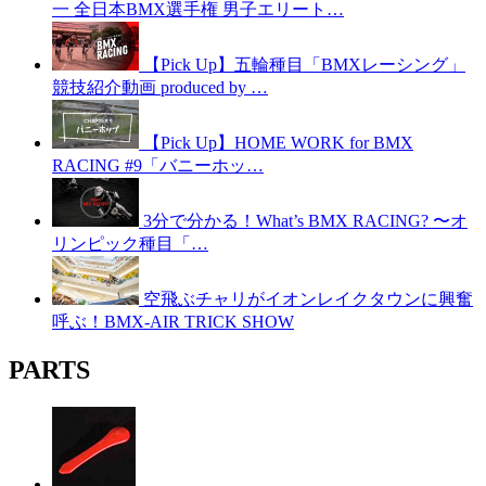
一 全日本BMX選手権 男子エリート…
【Pick Up】五輪種目「BMXレーシング」
競技紹介動画 produced by …
【Pick Up】HOME WORK for BMX
RACING #9「バニーホッ…
3分で分かる！What’s BMX RACING? 〜オ
リンピック種目「…
空飛ぶチャリがイオンレイクタウンに興奮
呼ぶ！BMX-AIR TRICK SHOW
PARTS