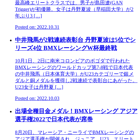
最高峰エリートクラスでは、男子が島田遼(GAN
Trigger)が初優勝。女子は丹野夏波（早稲田大学）が2
年ぶり3 […]
Posted on: 2022.10.31
中井飛馬が2戦連続表彰台 丹野夏波は5位でシ
リーズ4位 BMXレーシングW杯最終戦
10月1日、2日に南米コロンビアのボゴダで行われた
BMXレーシングのワールドカップ第7-8戦で日本代表
の中井飛馬（日本体育大学）がU23カテゴリーで銀メ
ダルと銅メダルを獲得し2戦連続で表彰台にあがった。
U23女子は丹野夏 […]
Posted on: 2022.10.03
出場全種目金メダル！BMXレーシング アジア
選手権2022で日本代表が席巻
8月20日、マレーシア・ニーライでBMXレーシングの
アジア選手権が開催され、ジュニア、U23、エリート