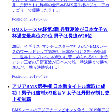
井、丹野ともに昨年の全日本BMX選手権のジュニアカ
テゴリーで優勝したラ […]
Posted on: 2019.07.08
BMXレースW杯第2戦 丹野夏波が日本女子W
杯過去最高位の9位 男子は長迫が28位
28日、イギリス･マンチェスターで行われたBMXレー
スのワールドカップ第2戦。日本からは12選手が出場
し、世界トップレベルの戦いに苦しめられる中、女子
アジア王者の丹野夏波が日本人で唯一準決勝まで勝ち
進んだ。 準々決勝第4 […]
Posted on: 2019.04.29
アジアBMX選手権 日本勢タイトル奪取に成
功！男子は吉村が3度目V 女子は丹野が制し史
上初制覇
BMXレースのアジアチャンピオンを争う、2019年アジ