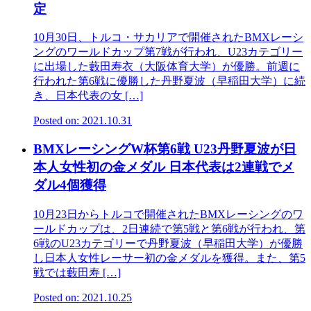
定
10月30日、トルコ・サカリアで開催されたBMXレーシ
ングのワールドカップ第7戦が行われ、U23カテゴリー
に出場した藪田寿衣（大阪体育大学）が優勝。前週に
行われた第6戦に優勝した丹野夏波（早稲田大学）に続
き、日本代表の女 […]
Posted on: 2021.10.31
BMXレーシングW杯第6戦 U23丹野夏波が日
本人女性初の金メダル 日本代表は2連戦でメ
ダル4個獲得
10月23日からトルコで開催されたBMXレーシングのワ
ールドカップは、2日連続で第5戦と第6戦が行われ、第
6戦のU23カテゴリーで丹野夏波（早稲田大学）が優勝
し日本人女性レーサー初の金メダルを獲得。また、第5
戦では藪田寿 […]
Posted on: 2021.10.25