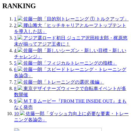
RANKING
1
佐藤一朗「目的別トレーニング ① トルクアップ」
2
腰山雅大「ヒッチキャリアとルーフトップテント
を導入した話」
3
アジア選ロード初日 ジュニア沢田桂太郎・梶原悠
未が揃ってアジア王者に！
4
佐藤一朗「新しいシーズン・新しい目標・新しい
チャレンジ」
5
佐藤一朗「フィジカルトレーニングの指標」
6
佐藤一朗「スピードトレーニング・トレーニング
各論③」
7
佐藤一朗「トレーニングの選択 後編」
8
東京デザイナーズウィークで自転車イベントが多
数開催
9
ＭＴＢムービー『FROM THE INSIDE OUT』まも
なく発売
10
佐藤一郎「ダッシュ力向上に必要な要素・トレー
ニング各論②」