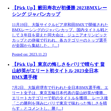
【Pick Up】籔田寿衣が初優勝 2023BMXレー
シング ジャパンカップ
11月19日、大阪サイクルピア岸和田BMXで開催された
BMXレーシングのジャパンカップ。国内タイトル戦と
して３年目を迎えた同大会は、ジュニアオリンピック
カップとの併催で行われ、各カテゴリーのトップ選手
が全国から集結した。 […]
Posted on: 2023.11.23
【Pick Up】東京の悔しさをパリで晴らす 畠
山紗英がエリート初タイトル 2023全日本
BMX選手権
7月2日、大阪府堺市で行われた全日本BMX選手権。エ
リート女子は、東京五輪日本代表の畠山紗英が優勝。
エリートカテゴリーで初のタイトルを獲得。 レース後
「この勝利を弾みにパリで東京で味わった悔しさを晴
らす」とコメントし、勝 […]