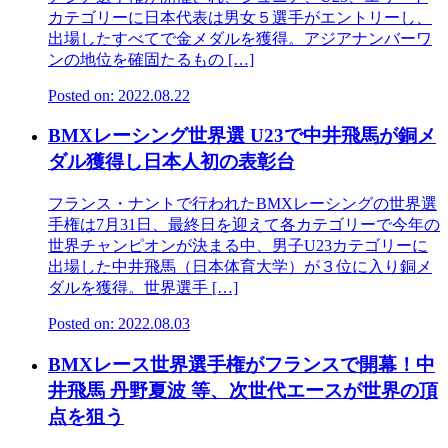
カテゴリーに日本代表は男女５選手がエントリーし、
出場したすべてで金メダルを獲得。アジアナンバーワ
ンの地位を確固たるもの […]
Posted on: 2022.08.22
BMXレーシング世界選 U23で中井飛馬が銅メ
ダル獲得し日本人初の表彰台
フランス・ナントで行われたBMXレーシングの世界選
手権は7月31日、最終日を迎えて各カテゴリーで今年の
世界チャンピオンが決まる中、男子U23カテゴリーに
出場した中井飛馬（日本体育大学）が３位に入り銅メ
ダルを獲得。世界選手 […]
Posted on: 2022.08.03
BMXレース世界選手権がフランスで開幕！中
井飛馬 丹野夏波 等、次世代エースが世界の頂
点を狙う