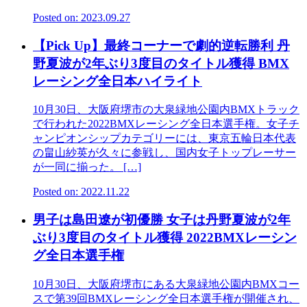
Posted on: 2023.09.27
【Pick Up】最終コーナーで劇的逆転勝利 丹
野夏波が2年ぶり3度目のタイトル獲得 BMX
レーシング全日本ハイライト
10月30日、大阪府堺市の大泉緑地公園内BMXトラック
で行われた2022BMXレーシング全日本選手権。女子チ
ャンピオンシップカテゴリーには、東京五輪日本代表
の畠山紗英が久々に参戦し、国内女子トップレーサー
が一同に揃った。 […]
Posted on: 2022.11.22
男子は島田遼が初優勝 女子は丹野夏波が2年
ぶり3度目のタイトル獲得 2022BMXレーシン
グ全日本選手権
10月30日、大阪府堺市にある大泉緑地公園内BMXコー
スで第39回BMXレーシング全日本選手権が開催され、