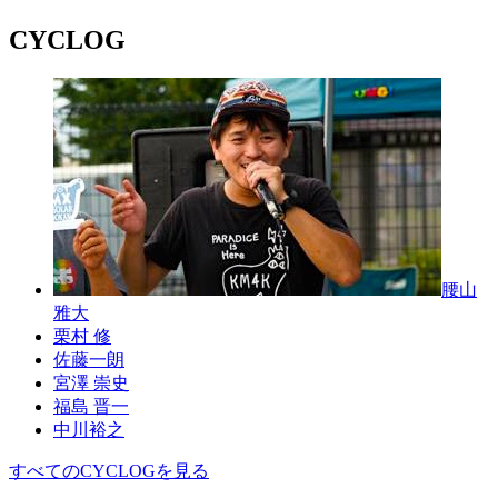
CYCLOG
腰山
雅大
栗村 修
佐藤一朗
宮澤 崇史
福島 晋一
中川裕之
すべてのCYCLOGを見る