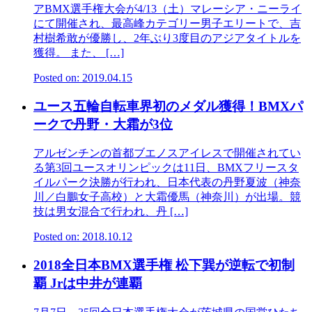
アBMX選手権大会が4/13（土）マレーシア・ニーライ
にて開催され、最高峰カテゴリー男子エリートで、吉
村樹希敢が優勝し、2年ぶり3度目のアジアタイトルを
獲得。 また、 […]
Posted on: 2019.04.15
ユース五輪自転車界初のメダル獲得！BMXパ
ークで丹野・大霜が3位
アルゼンチンの首都ブエノスアイレスで開催されてい
る第3回ユースオリンピックは11日、BMXフリースタ
イルパーク決勝が行われ、日本代表の丹野夏波（神奈
川／白鵬女子高校）と大霜優馬（神奈川）が出場。競
技は男女混合で行われ、丹 […]
Posted on: 2018.10.12
2018全日本BMX選手権 松下巽が逆転で初制
覇 Jrは中井が連覇