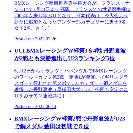
BMXレーシング種目世界選手権大会が、フランス・ナ
ントにて7月23日より開幕。フランスでの世界選手権は
2005年以来17年ぶりとなり、日本代表は、今大会より
新たに追加となったアンダー23カテゴリーに男子3名、
女子2名。さ […]
Posted on: 2022.07.26
UCI BMXレーシングW杯第3＆4戦 丹野夏波
が2戦とも決勝進出しU23ランキング5位
6月12日からオランダ・パペンダルでBMXレーシング
のワールドカップ第3戦、第4戦が開催。イギリスグラ
スゴーで行われた第２戦でU23カテゴリー銅メダルを
獲得した丹野夏波（早稲田大学）が、今回も安定の走
りをみせて２連戦共に […]
Posted on: 2022.06.14
BMXレーシングW杯第2戦で丹野夏波がU23
で銅メダル 薮田は初戦で５位