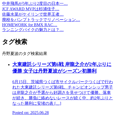
中井飛馬が5年ぶり2度目の日本一…
JCF AWARD MVPは杉浦佳子…
佐藤水菜がケイリンで世界王者…
廃校をパンプトラックでリノベーション…
HOMEWORK for BMX RAC…
ランニングバイクの魅力とは？…
タグ検索
丹野夏波のタグ検索結果
大東建託シリーズ第6戦 岸龍之介が2年ぶりに
優勝 女子は丹野夏波がシーズン初勝利
6月15日、茨城県つくば市サイクルパークつくばで行わ
れた大東建託シリーズ第6戦。チャンピオンシップ男子
は岸龍之介が予選から好調さを見せつけて優勝。落車
が続き、勝負に絡めないレースが続く中、約2年ぶりと
なった勝利に安堵の表 […]
Posted on: 2025.06.28