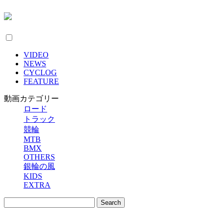
VIDEO
NEWS
CYCLOG
FEATURE
動画カテゴリー
ロード
トラック
競輪
MTB
BMX
OTHERS
銀輪の風
KIDS
EXTRA