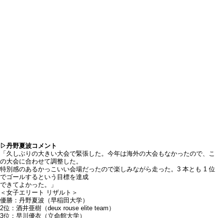
▷丹野夏波コメント
「久しぶりの大きい大会で緊張した。今年は海外の大会もなかったので、こ
の大会に合わせて調整した。
特別感のあるかっこいい会場だったので楽しみながら走った。3 本とも 1 位
でゴールするという目標を達成
できてよかった。」
＜女子エリート リザルト＞
優勝：丹野夏波（早稲田大学）
2位：酒井亜樹（deux rouse elite team）
3位：早川優衣（立命館大学）