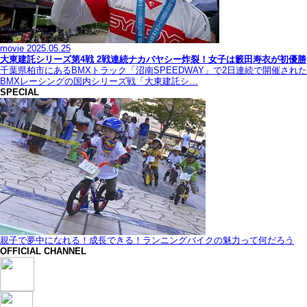
movie
2025.05.25
大東建託シリーズ第4戦 2戦連続ナカバヤシー炸裂！女子は籔田寿衣が初優勝
千葉県柏市にあるBMXトラック「沼南SPEEDWAY」で2日連続で開催された
BMXレーシングの国内シリーズ戦「大東建託シ…
SPECIAL
親子で夢中になれる！成長できる！ランニングバイクの魅力って何だろう
OFFICIAL CHANNEL