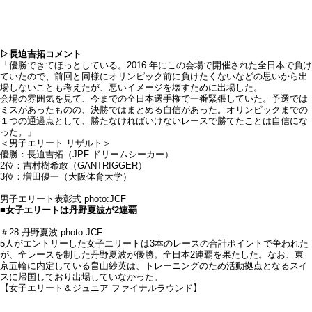
▷長迫吉拓コメント
「優勝できてほっとしている。2016 年にこの会場で開催された全日本で負け
ていたので、前回と同様にオリンピック前に負けたくないなどの思いから出
場しないことも考えたが、悪いイメージを壊すために出場した。
会場の雰囲気を見て、今までの全日本選手権で一番緊張していた。予選では
ミスがあったものの、決勝ではまとめる自信があった。オリンピックまでの
１つの通過点として、勝たなければいけないレースで勝てたことは自信にな
った。」
＜男子エリート リザルト＞
優勝：長迫吉拓（JPF ドリームシーカー）
2位：吉村樹希敢（GANTRIGGER）
3位：増田優一（大阪体育大学）
男子エリート表彰式 photo:JCF
■女子エリートは丹野夏波が2連覇
＃28 丹野夏波 photo:JCF
5人がエントリーした女子エリートは3本のレースの合計ポイントで争われた
が、全レースを制した丹野夏波が優勝。全日本2連覇を果たした。なお、東
京五輪に内定している畠山紗英は、トレーニングのため活動拠点となるスイ
スに帰国しており出場していなかった。
【女子エリート＆ジュニア ファイナルラウンド】