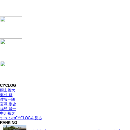
CYCLOG
腰山雅大
栗村 修
佐藤一朗
宮澤 崇史
福島 晋一
中川裕之
すべてのCYCLOGを見る
RANKING