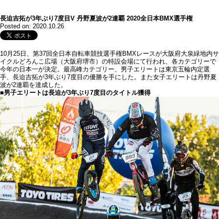
長迫吉拓が3年ぶり7度目V 丹野夏波が2連覇 2020全日本BMX選手権
Posted on: 2020.10.26
10月25日、第37回全日本自転車競技選手権BMXレースが大阪府大泉緑地内サ
イクルどろんこ広場（大阪府堺市）の特設会場にて行われ、各カテゴリーで
今年の日本一が決定。最高峰カテゴリー、男子エリートは東京五輪内定選
手、長迫吉拓が3年ぶり7度目の優勝を手にした。また女子エリートは丹野夏
波が2連覇を達成した。
■男子エリートは長迫が3年ぶり7度目のタイトル獲得