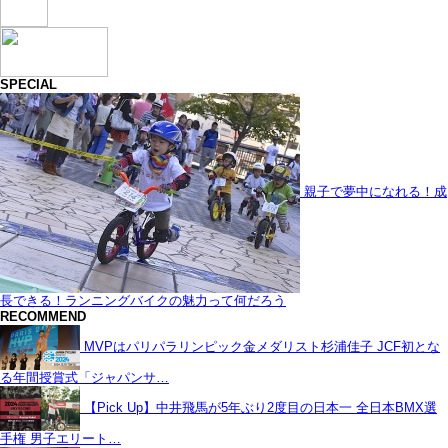
SPECIAL
親子で夢中になれる！成
長できる！ランニングバイクの魅力って何だろう
RECOMMEND
MVPはパリパラリンピック金メダリスト杉浦佳子 JCF初とな
る年間授賞式「ジャパンサ…
【Pick Up】中井飛馬が5年ぶり2度目の日本一 全日本BMX選
手権 男子エリート…