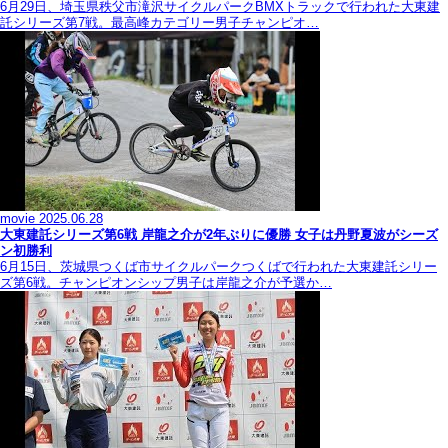
6月29日、埼玉県秩父市滝沢サイクルパークBMXトラックで行われた大東建
託シリーズ第7戦。最高峰カテゴリー男子チャンピオ…
movie
2025.06.28
大東建託シリーズ第6戦 岸龍之介が2年ぶりに優勝 女子は丹野夏波がシーズ
ン初勝利
6月15日、茨城県つくば市サイクルパークつくばで行われた大東建託シリー
ズ第6戦。チャンピオンシップ男子は岸龍之介が予選か…