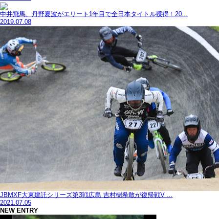
中井飛馬、丹野夏波がエリート1年目で全日本タイトル獲得！20...
2019.07.08
JBMXF大東建託シリーズ第3戦広島 吉村樹希敢が復帰戦V ...
2021.07.05
NEW ENTRY