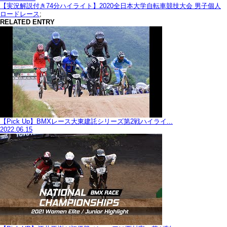
【実況解説付き74分ハイライト】2020全日本大学自転車競技大会 男子個人
ロードレース
;
RELATED ENTRY
【Pick Up】BMXレース大東建託シリーズ第2戦ハイライ...
2022.06.15