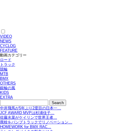
VIDEO
NEWS
CYCLOG
FEATURE
動画カテゴリー
ロード
トラック
競輪
MTB
BMX
OTHERS
銀輪の風
KIDS
EXTRA
中井飛馬が5年ぶり2度目の日本一…
JCF AWARD MVPは杉浦佳子…
佐藤水菜がケイリンで世界王者…
廃校をパンプトラックでリノベーション…
HOMEWORK for BMX RAC…