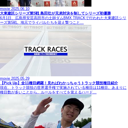
movie
2025.06.10
大東建託シリーズ第5戦 島田壮が兄弟対決を制してシリーズ初優勝
6月1日、広島県安芸高田市の土師ダムBMX TRACKで行われた大東建託シリ
ーズ第5戦。地元でライバルたちを迎え撃つこと…
movie
2025.05.29
【Pick Up】全11種目網羅！見ればわかっちゃうトラック競技種目紹介
現在、トラック競技の世界選手権で実施されている種目は11種目。あまりに
種目数が多いことから、ルールをすべてを覚えるハード…