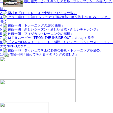
1
腰山雅大「ヒッチキャリアとルーフトップテントを導入した
話」
2
栗村修「ロードレースで生活している人の数」
3
アジア選ロード初日 ジュニア沢田桂太郎・梶原悠未が揃ってアジア王
者に！
4
佐藤一朗「トレーニングの選択 後編」
5
佐藤一朗「新しいシーズン・新しい目標・新しいチャレンジ」
6
佐藤一朗「フィジカルトレーニングの指標」
7
ＭＴＢムービー『FROM THE INSIDE OUT』まもなく発売
8
「２人の日本人チームメートに感謝したい」ポーランドのステージレー
スでNIPPOのグロ…
9
佐藤一郎「ダッシュ力向上に必要な要素・トレーニング各論②」
10
佐藤一朗「改めて考えるペダリングの難しさ」