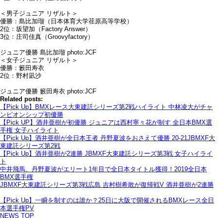
＜男子ジュニア リザルト＞
優勝：島比加瑠（日本体育大学荏原高等学校）
2位：坂望加（Factory Answer）
3位：庄司佳真（Groovyfactory）
ジュニア優勝 島比加瑠 photo:JCF
＜女子ジュニア リザルト＞
優勝：籔田寿衣
2位：野村凪沙
ジュニア優勝 籔田寿衣 photo:JCF
Related posts:
【Pick Up】BMXレース大東建託シリーズ第2戦ハイライト 中林凌大がチャ
ンピオンシップ初優勝
【Pick UP】酒井亜樹が初優勝 ジュニアは西村寧々花が制す 全日本BMX選
手権 女子ハイライト
【Pick Up】酒井亜樹が全日本王者 丹野夏波をおさえて優勝 20-21JBMXF大
東建託シリーズ第2戦
【Pick Up】酒井亜樹が2連勝 JBMXF大東建託シリーズ第3戦 女子ハイライ
ト
中井飛馬、丹野夏波がエリート1年目で全日本タイトル獲得！2019全日本
BMX選手権
JBMXF大東建託シリーズ第3戦広島 吉村樹希敢が復帰戦V 酒井亜樹が2連勝
【Pick Up】一瞬を制すのは誰か？25日に大阪で開催されるBMXレース全日
本選手権PV
NEWS TOP