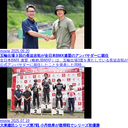
movie
2025.09.20
五輪出場３回の長迫吉拓が全日本BMX連盟のアンバサダーに就任
全日本BMX 連盟（略称JBMXF）は、五輪出場3度を果たしている長迫吉拓が
公式アンバサダーに就任したことを発表した同時…
movie
2025.07.19
大東建託シリーズ第7戦 ⼩丹晄希が復帰戦でシリーズ初優勝