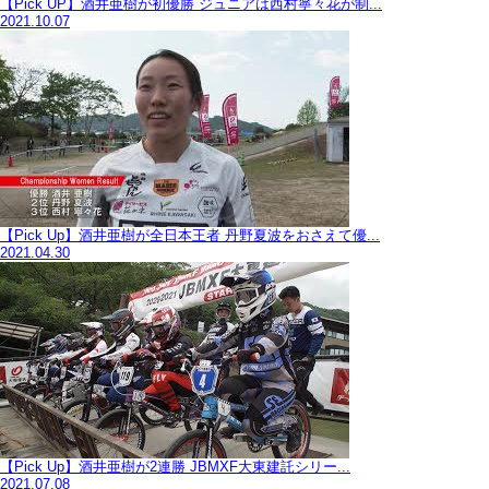
【Pick UP】酒井亜樹が初優勝 ジュニアは西村寧々花が制...
2021.10.07
【Pick Up】酒井亜樹が全日本王者 丹野夏波をおさえて優...
2021.04.30
【Pick Up】酒井亜樹が2連勝 JBMXF大東建託シリー...
2021.07.08