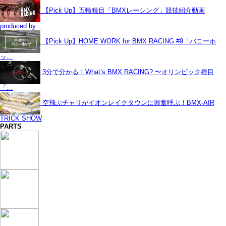
【Pick Up】五輪種目「BMXレーシング」競技紹介動画
produced by …
【Pick Up】HOME WORK for BMX RACING #9「バニーホ
ッ…
3分で分かる！What’s BMX RACING? 〜オリンピック種目
「…
空飛ぶチャリがイオンレイクタウンに興奮呼ぶ！BMX-AIR
TRICK SHOW
PARTS