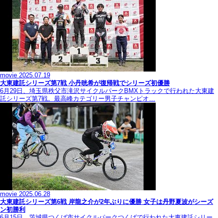
movie
2025.07.19
大東建託シリーズ第7戦 ⼩丹晄希が復帰戦でシリーズ初優勝
6月29日、埼玉県秩父市滝沢サイクルパークBMXトラックで行われた大東建
託シリーズ第7戦。最高峰カテゴリー男子チャンピオ…
movie
2025.06.28
大東建託シリーズ第6戦 岸龍之介が2年ぶりに優勝 女子は丹野夏波がシーズ
ン初勝利
6月15日、茨城県つくば市サイクルパークつくばで行われた大東建託シリー