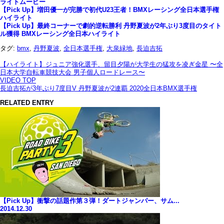
ライトムービー
【Pick Up】増田優一が完勝で初代U23王者！BMXレーシング全日本選手権
ハイライト
【Pick Up】最終コーナーで劇的逆転勝利 丹野夏波が2年ぶり3度目のタイト
ル獲得 BMXレーシング全日本ハイライト
タグ:
bmx
,
丹野夏波
,
全日本選手権
,
大泉緑地
,
長迫吉拓
【ハイライト】ジュニア強化選手、留目夕陽が大学生の猛攻を凌ぎ金星 〜全
日本大学自転車競技大会 男子個人ロードレース〜
VIDEO TOP
長迫吉拓が3年ぶり7度目V 丹野夏波が2連覇 2020全日本BMX選手権
RELATED ENTRY
【Pick Up】衝撃の話題作第３弾！ダートジャンパー、サム...
2014.12.30