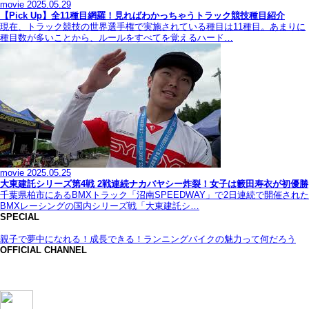
movie
2025.05.29
【Pick Up】全11種目網羅！見ればわかっちゃうトラック競技種目紹介
現在、トラック競技の世界選手権で実施されている種目は11種目。あまりに
種目数が多いことから、ルールをすべてを覚えるハード…
movie
2025.05.25
大東建託シリーズ第4戦 2戦連続ナカバヤシー炸裂！女子は籔田寿衣が初優勝
千葉県柏市にあるBMXトラック「沼南SPEEDWAY」で2日連続で開催された
BMXレーシングの国内シリーズ戦「大東建託シ…
SPECIAL
親子で夢中になれる！成長できる！ランニングバイクの魅力って何だろう
OFFICIAL CHANNEL