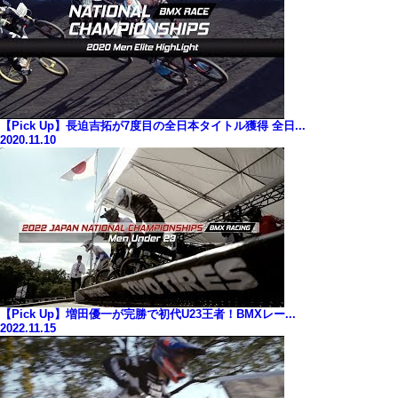
【Pick Up】長迫吉拓が7度目の全日本タイトル獲得 全日...
2020.11.10
【Pick Up】増田優一が完勝で初代U23王者！BMXレー...
2022.11.15