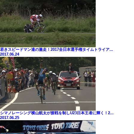
若きスピードマン達の激走！2017全日本選手権タイムトライア...
2017.06.24
シマノレーシング横山航太が接戦を制しU23日本王者に輝く！2...
2017.06.25