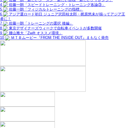
4
佐藤一朗「スピードトレーニング・トレーニング各論③」
5
佐藤一朗「フィジカルトレーニングの指標」
6
アジア選ロード初日 ジュニア沢田桂太郎・梶原悠未が揃ってアジア王
者に！
7
佐藤一朗「トレーニングの選択 後編」
8
東京デザイナーズウィークで自転車イベントが多数開催
9
腰山雅大「Zwift オススメ環境」
10
ＭＴＢムービー『FROM THE INSIDE OUT』まもなく発売