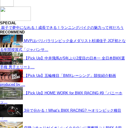
SPECIAL
親子で夢中になれる！成長できる！ランニングバイクの魅力って何だろう
RECOMMEND
MVPはパリパラリンピック金メダリスト杉浦佳子 JCF初とな
る年間授賞式「ジャパンサ…
【Pick Up】中井飛馬が5年ぶり2度目の日本一 全日本BMX選
手権 男子エリート…
【Pick Up】五輪種目「BMXレーシング」競技紹介動画
produced by …
【Pick Up】HOME WORK for BMX RACING #9「バニーホ
ッ…
3分で分かる！What’s BMX RACING? 〜オリンピック種目
「…
空飛ぶチャリがイオンレイクタウンに興奮呼ぶ！BMX-AIR