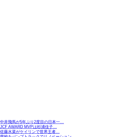
中井飛馬が5年ぶり2度目の日本一…
JCF AWARD MVPは杉浦佳子…
佐藤水菜がケイリンで世界王者…
廃校をパンプトラックでリノベーション…