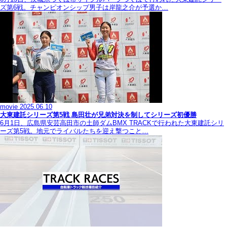
ズ第6戦。チャンピオンシップ男子は岸龍之介が予選か…
movie
2025.06.10
大東建託シリーズ第5戦 島田壮が兄弟対決を制してシリーズ初優勝
6月1日、広島県安芸高田市の土師ダムBMX TRACKで行われた大東建託シリ
ーズ第5戦。地元でライバルたちを迎え撃つこと…