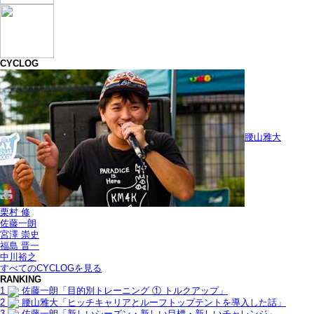
CYCLOG
腰山雅大
栗村 修
佐藤一朗
宮澤 崇史
福島 晋一
中川裕之
すべてのCYCLOGを見る
RANKING
1
佐藤一朗「目的別トレーニング ① トルクアップ」
2
腰山雅大「ヒッチキャリアとルーフトップテントを導入した話」
3
佐藤一朗「新しいシーズン・新しい目標・新しいチャレンジ」