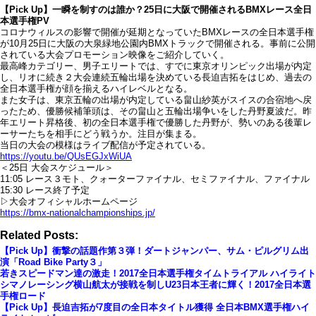
【Pick Up】一瞬を制すのは誰か？25日に大阪で開催されるBMXレース全日
本選手権PV
コロナウィルスの影響で開催が延期となっていたBMXレースの全日本選手権
が10月25日に大阪の大泉緑地公園内BMXトラックで開催される。事前に公開
されている大会プロモーション映像をご紹介していく。
最高峰カテゴリー、男子エリートでは、すでに東京オリンピック出場が内定
し、リオに続き２大会連続五輪出場を決めている長迫吉拓をはじめ、過去の
全日本選手権が顔を揃えるハイレベルとなる。
また女子は、東京五輪の出場が内定している畠山紗英がスイスの合宿地へ戻
ったため、優勝候補筆頭は、その畠山と五輪出場争いをした丹野夏波だ。昨
年エリート昇格後、初の全日本選手権で優勝した丹野が、勢いのある後輩レ
ーサーたちを相手にどう戦うか。注目が集まる。
当日の大会の模様はライブ配信が予定されている。
https://youtu.be/QUsEGJxWiUA
＜25日 大会スケジュール＞
11:05 レース３モト、クォーターファイナル、セミファイナル、ファイナル
15:30 レース終了予定
▷大会オフィシャルホームページ
https://bmx-nationalchampionships.jp/
Related Posts:
【Pick Up】衝撃の話題作第３弾！ダートジャンパー、サム・ピルグリム出
演「Road Bike Party３」
若きスピードマン達の激走！2017全日本選手権タイムトライアル ハイライト
シマノレーシング横山航太が接戦を制しU23日本王者に輝く！2017全日本選
手権ロード
【Pick Up】長迫吉拓が7度目の全日本タイトル獲得 全日本BMX選手権ハイ