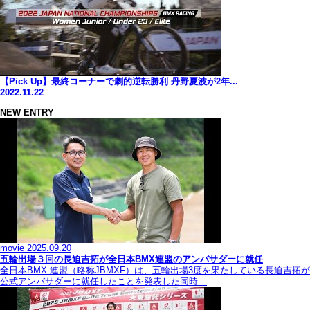
【Pick Up】最終コーナーで劇的逆転勝利 丹野夏波が2年...
2022.11.22
NEW ENTRY
movie
2025.09.20
五輪出場３回の長迫吉拓が全日本BMX連盟のアンバサダーに就任
全日本BMX 連盟（略称JBMXF）は、五輪出場3度を果たしている長迫吉拓が
公式アンバサダーに就任したことを発表した同時…