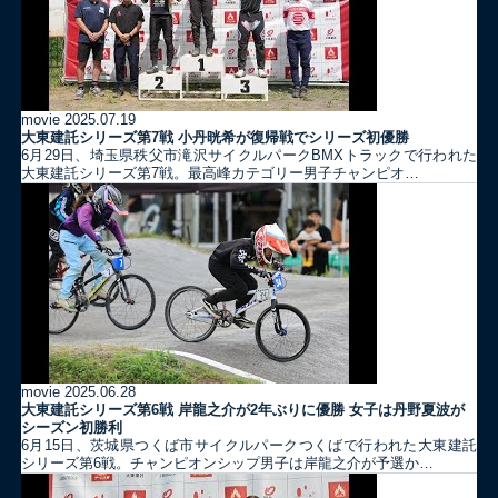
movie
2025.07.19
大東建託シリーズ第7戦 ⼩丹晄希が復帰戦でシリーズ初優勝
6月29日、埼玉県秩父市滝沢サイクルパークBMXトラックで行われた
大東建託シリーズ第7戦。最高峰カテゴリー男子チャンピオ…
movie
2025.06.28
大東建託シリーズ第6戦 岸龍之介が2年ぶりに優勝 女子は丹野夏波が
シーズン初勝利
6月15日、茨城県つくば市サイクルパークつくばで行われた大東建託
シリーズ第6戦。チャンピオンシップ男子は岸龍之介が予選か…