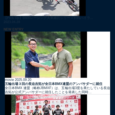
【Pick Up】BMXレーシング大東建託シリーズ初戦ハイラ...
2023.04.28
NEW ENTRY
movie
2025.09.20
五輪出場３回の長迫吉拓が全日本BMX連盟のアンバサダーに就任
全日本BMX 連盟（略称JBMXF）は、五輪出場3度を果たしている長迫
吉拓が公式アンバサダーに就任したことを発表した同時…