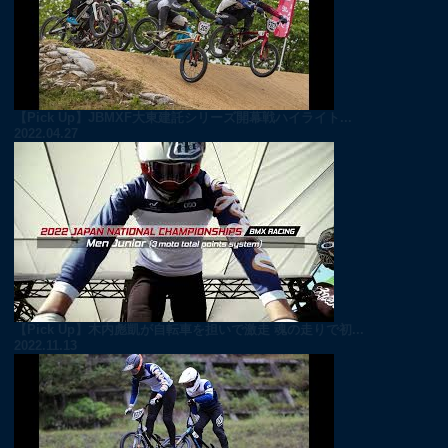
【Pick Up】JBMXF大東建託シリーズ開幕戦ハイライト...
2022.04.27
【Pick Up】木内彪凱が自転車を担いで激走 魂の走りで初...
2022.11.13