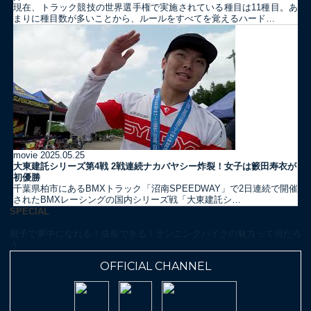
現在、トラック競技の世界選手権で実施されている種目は11種目。あ
まりに種目数が多いことから、ルールをすべてを覚えるハード…
movie
2025.05.25
大東建託シリーズ第4戦 2戦連続ナカバヤシー炸裂！女子は籔田寿衣が
初優勝
千葉県柏市にあるBMXトラック「沼南SPEEDWAY」で2日連続で開催
されたBMXレーシングの国内シリーズ戦「大東建託シ…
SPECIAL
親子で夢中になれる！成長できる！ランニングバイクの魅力って何だろ
う
OFFICIAL CHANNEL