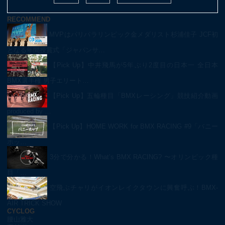
RECOMMEND
MVPはパリパラリンピック金メダリスト杉浦佳子 JCF初
となる年間授賞式「ジャパンサ…
【Pick Up】中井飛馬が5年ぶり2度目の日本一 全日本
BMX選手権 男子エリート…
【Pick Up】五輪種目「BMXレーシング」競技紹介動画
produced by …
【Pick Up】HOME WORK for BMX RACING #9「バニー
ホッ…
3分で分かる！What’s BMX RACING? 〜オリンピック種
目「…
空飛ぶチャリがイオンレイクタウンに興奮呼ぶ！BMX-
AIR TRICK SHOW
CYCLOG
腰山雅大