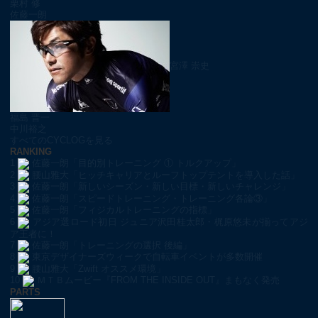
栗村 修
佐藤一朗
宮澤 崇史
福島 晋一
中川裕之
すべてのCYCLOGを見る
RANKING
1
佐藤一朗「目的別トレーニング ① トルクアップ」
2
腰山雅大「ヒッチキャリアとルーフトップテントを導入した話」
3
佐藤一朗「新しいシーズン・新しい目標・新しいチャレンジ」
4
佐藤一朗「スピードトレーニング・トレーニング各論③」
5
佐藤一朗「フィジカルトレーニングの指標」
6
アジア選ロード初日 ジュニア沢田桂太郎・梶原悠未が揃ってアジ
ア王者に！
7
佐藤一朗「トレーニングの選択 後編」
8
東京デザイナーズウィークで自転車イベントが多数開催
9
腰山雅大「Zwift オススメ環境」
10
ＭＴＢムービー『FROM THE INSIDE OUT』まもなく発売
PARTS