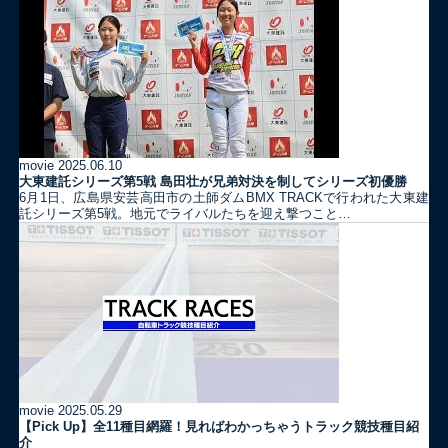
movie
2025.06.10
大東建託シリーズ第5戦 島田壮が兄弟対決を制してシリーズ初優勝
6月1日、広島県安芸高田市の土師ダムBMX TRACKで行われた大東建
託シリーズ第5戦。地元でライバルたちを迎え撃つこと…
movie
2025.05.29
【Pick Up】全11種目網羅！見ればわかっちゃうトラック競技種目紹
介