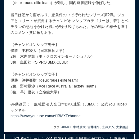
（deux roues elite team）が制し、国内連勝記録を伸ばした。
当日は朝から雨がふり、悪条件の中で行われたシリーズ第2戦。ジュニ
アとエリートが混走するチャンピオンシップカテゴリーは、若手とベ
テランの意地をかけた戦いが繰り広げられた。その戦いの様子を選手
のコメント共に振り返る。
【チャンピオンシップ男子】
優勝 中林凌大（日本体育大学）
2位 木内彪凱（モトクロスインターナショナル）
3位 島田壮（S PRO BMX CLUB）
【チャンピオンシップ女子】
優勝 酒井亜樹（deux roues elite team）
2位 野村凪沙（Ace Race Australia Factory Team）
3位 早川優衣（立命館大学）
🚲動画元：一般社団法人全日本BMX連盟（JBMXF）公式You Tubeチ
ャンネル
https://www.youtube.com/c/JBMXFchannel
タグ:
JBMXF
,
中林凌大
,
吉井康平
,
土師ダム
,
大東建託
UCI BMXレーシングW杯第3＆4戦 丹野夏波が2戦とも決勝進出し