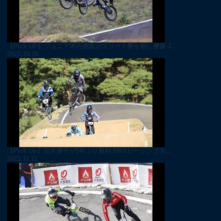
【Pick UP】ジュニア木内彪凱がエリート勢を制し優勝 J...
2022.10.16
【Pick Up】吉井康平が5年ぶり勝利 BMXレーシング大...
2021.11.11