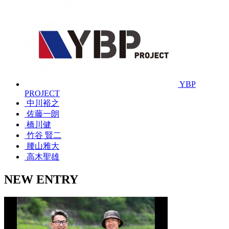
YBP
PROJECT
中川裕之
佐藤一朗
橋川健
竹谷 賢二
腰山雅大
高木聖雄
NEW ENTRY