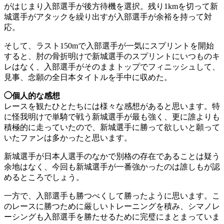
がはじまり入部選手が後方待機を選択。残り1kmを切って新
城選手がアタックを繰り出すが入部選手が余裕を持って対
応。
そして、ラスト150mで入部選手が一気にスプリントを開始
すると、肘の骨折明けで新城選手のスプリントにいつものキ
レはなく、入部選手がそのままトップでフィニッシュして、
見事、念願の全日本タイトルを手中に収めた。
◯個人的な感想
レースを観たひとたちには様々な感想があると思います。特
に怪我明けで単騎で戦う新城選手が最も強く、更に誰よりも
積極的に走っていたので、新城選手に勝って欲しいと願って
いたファンは多かったと思います。
新城選手が日本人選手のなかで別格の存在であることは疑う
余地はなく、今回も新城選手が一番強かったのは誰しもが認
めるところでしょう。
一方で、入部選手も勝つべくして勝ったように思います。こ
のレースに勝つために厳しいトレーニングを積み、シマノレ
ーシングも入部選手を勝たせるために完璧にまとまっていま