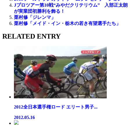
Jプロツアー第10戦“みやだクリテリウム” 入部正太朗
が実業団初勝利を飾る！
栗村修「ジレンマ」
栗村修「メイド・イン・栃木の若き有望選手たち」
RELATED ENTRY
2012全日本選手権ロード エリート男子...
2012.05.16