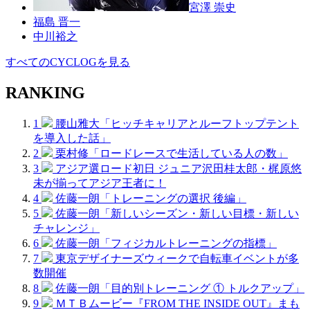
宮澤 崇史
福島 晋一
中川裕之
すべてのCYCLOGを見る
RANKING
1
腰山雅大「ヒッチキャリアとルーフトップテント
を導入した話」
2
栗村修「ロードレースで生活している人の数」
3
アジア選ロード初日 ジュニア沢田桂太郎・梶原悠
未が揃ってアジア王者に！
4
佐藤一朗「トレーニングの選択 後編」
5
佐藤一朗「新しいシーズン・新しい目標・新しい
チャレンジ」
6
佐藤一朗「フィジカルトレーニングの指標」
7
東京デザイナーズウィークで自転車イベントが多
数開催
8
佐藤一朗「目的別トレーニング ① トルクアップ」
9
ＭＴＢムービー『FROM THE INSIDE OUT』まも