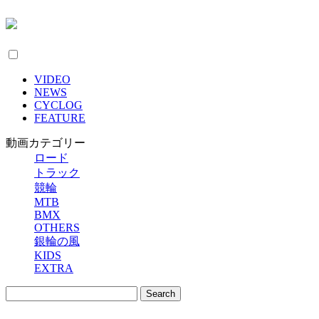
VIDEO
NEWS
CYCLOG
FEATURE
動画カテゴリー
ロード
トラック
競輪
MTB
BMX
OTHERS
銀輪の風
KIDS
EXTRA