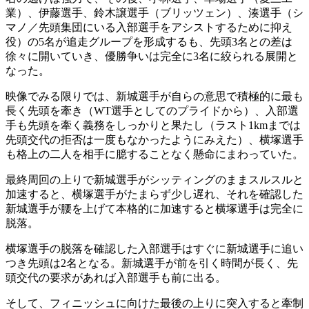
業）、伊藤選手、鈴木譲選手（ブリッツェン）、湊選手（シ
マノ／先頭集団にいる入部選手をアシストするために抑え
役）の5名が追走グループを形成するも、先頭3名との差は
徐々に開いていき、優勝争いは完全に3名に絞られる展開と
なった。
映像でみる限りでは、新城選手が自らの意思で積極的に最も
長く先頭を牽き（WT選手としてのプライドから）、入部選
手も先頭を牽く義務をしっかりと果たし（ラスト1kmまでは
先頭交代の拒否は一度もなかったようにみえた）、横塚選手
も格上の二人を相手に臆することなく懸命にまわっていた。
最終周回の上りで新城選手がシッティングのままスルスルと
加速すると、横塚選手がたまらず少し遅れ、それを確認した
新城選手が腰を上げて本格的に加速すると横塚選手は完全に
脱落。
横塚選手の脱落を確認した入部選手はすぐに新城選手に追い
つき先頭は2名となる。新城選手が前を引く時間が長く、先
頭交代の要求があれば入部選手も前に出る。
そして、フィニッシュに向けた最後の上りに突入すると牽制