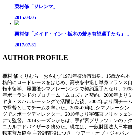
栗村修「ジレンマ」
2015.03.05
栗村修「メイド・イン・栃木の若き有望選手たち」...
2017.07.31
AUTHOR PROFILE
栗村 修
くりむら・おさむ／1971年横浜市出身。15歳から本
格的にロードレースをはじめ、高校を中退し単身フランス自
転車留学。帰国後シマノレーシングで契約選手となり、1998
年ポーランドのプロチーム「ムロズ」と契約。2000年よりミ
ヤタ・スバルレーシングで活躍した後、2002年より同チーム
で監督としてチームを率いた。2008-09年はシマノレーシン
グでスポーツディレクター。2010年より宇都宮ブリッツェン
にて監督。2014シーズンからは、宇都宮ブリッツェンのテク
ニカルアドバイザーを務めた。現在は、一般財団法人日本自
転車普及協会 主幹調査役につき、ツアー・オブ・ジャパン