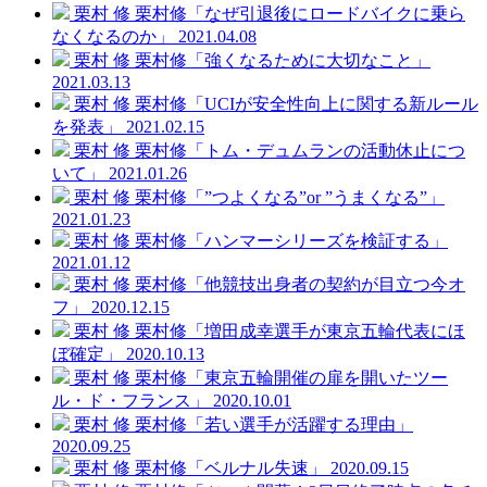
栗村 修
栗村修「なぜ引退後にロードバイクに乗ら
なくなるのか」
2021.04.08
栗村 修
栗村修「強くなるために大切なこと」
2021.03.13
栗村 修
栗村修「UCIが安全性向上に関する新ルール
を発表」
2021.02.15
栗村 修
栗村修「トム・デュムランの活動休止につ
いて」
2021.01.26
栗村 修
栗村修「”つよくなる”or ”うまくなる”」
2021.01.23
栗村 修
栗村修「ハンマーシリーズを検証する」
2021.01.12
栗村 修
栗村修「他競技出身者の契約が目立つ今オ
フ」
2020.12.15
栗村 修
栗村修「増田成幸選手が東京五輪代表にほ
ぼ確定」
2020.10.13
栗村 修
栗村修「東京五輪開催の扉を開いたツー
ル・ド・フランス」
2020.10.01
栗村 修
栗村修「若い選手が活躍する理由」
2020.09.25
栗村 修
栗村修「ベルナル失速」
2020.09.15