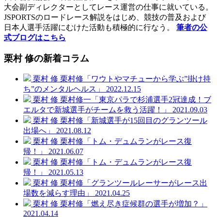
大会副ディレクターとしてレース運営の仕事に就いている。
JSPORTSのロードレース解説をはじめ、競技の普及および
日本人選手活躍にむけた活動も積極的に行なう。
筆者の公
式ブログはこちら
栗村 修の新着コラム
栗村 修
栗村修「ワウトやマチューから学ぶ”掛け持
ち”のメンタルヘルス」
2022.12.15
栗村 修
栗村修一「東京パラで杉浦選手2冠達成！ブ
エルタで新城選手がチームを救う活躍！」
2021.09.03
栗村 修
栗村修「新城選手が15回目のグランツール
出場へ」
2021.08.12
栗村 修
栗村修「トム・デュムランがレース復
帰！」
2021.06.07
栗村 修
栗村修「トム・デュムランがレース復
帰！」
2021.05.13
栗村 修
栗村修「グランツールレーサーがレース出
場数を減らす理由」
2021.04.25
栗村 修
栗村修「燃え尽き症候群の選手が増加？」
2021.04.14