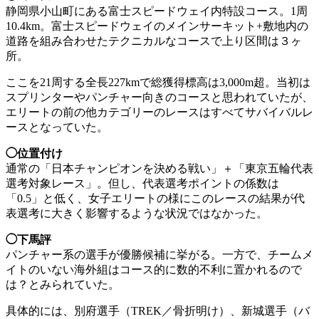
静岡県小山町にある富士スピードウェイ内特設コース。1周
10.4km。富士スピードウェイのメインサーキット+敷地内の
道路を組み合わせたテクニカルなコースで上り区間は３ヶ
所。
ここを21周する全長227kmで総獲得標高は3,000m超。当初は
スプリンターやパンチャー向きのコースと思われていたが、
エリートの前の他カテゴリーのレースはすべてサバイバルレ
ースとなっていた。
◯位置付け
通常の「日本チャンピオンを決める戦い」＋「東京五輪代表
選考対象レース」。但し、代表選考ポイントの係数は
「0.5」と低く、女子エリートの様にこのレースの結果が代
表選考に大きく影響するような状況ではなかった。
◯下馬評
パンチャー系の選手が優勝候補に挙がる。一方で、チームメ
イトのいない海外組はコース的に数的不利に置かれるので
は？とみられていた。
具体的には、別府選手（TREK／骨折明け）、新城選手（バ