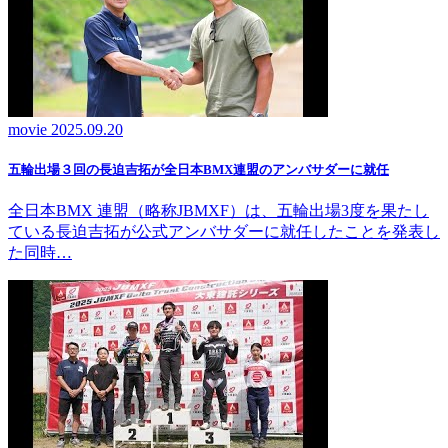
movie
2025.09.20
五輪出場３回の長迫吉拓が全日本BMX連盟のアンバサダーに就任
全日本BMX 連盟（略称JBMXF）は、五輪出場3度を果たし
ている長迫吉拓が公式アンバサダーに就任したことを発表し
た同時…