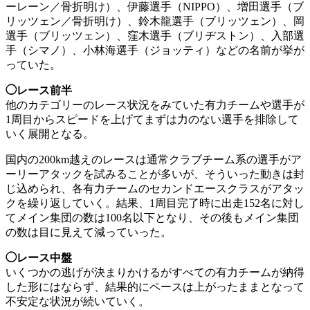
ーレーン／骨折明け）、伊藤選手（NIPPO）、増田選手（ブ
リッツェン／骨折明け）、鈴木龍選手（ブリッツェン）、岡
選手（ブリッツェン）、窪木選手（ブリヂストン）、入部選
手（シマノ）、小林海選手（ジョッティ）などの名前が挙が
っていた。
◯レース前半
他のカテゴリーのレース状況をみていた有力チームや選手が
1周目からスピードを上げてまずは力のない選手を排除して
いく展開となる。
国内の200km越えのレースは通常クラブチーム系の選手がア
ーリーアタックを試みることが多いが、そういった動きは封
じ込められ、各有力チームのセカンドエースクラスがアタッ
クを繰り返していく。結果、1周目完了時に出走152名に対し
てメイン集団の数は100名以下となり、その後もメイン集団
の数は目に見えて減っていった。
◯レース中盤
いくつかの逃げが決まりかけるがすべての有力チームが納得
した形にはならず、結果的にペースは上がったままとなって
不安定な状況が続いていく。