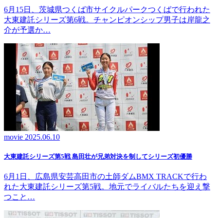
6月15日、茨城県つくば市サイクルパークつくばで行われた
大東建託シリーズ第6戦。チャンピオンシップ男子は岸龍之
介が予選か…
movie
2025.06.10
大東建託シリーズ第5戦 島田壮が兄弟対決を制してシリーズ初優勝
6月1日、広島県安芸高田市の土師ダムBMX TRACKで行わ
れた大東建託シリーズ第5戦。地元でライバルたちを迎え撃
つこと…