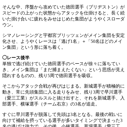
そんな中、序盤から攻めていた徳田選手（ブリヂストン）が
スピードの上がった状態からアタックを仕掛けると、長く続
いた掛け合いに疲れをみせはじめた集団がようやくスローダ
ウン。
シマノレーシングと宇都宮ブリッツェンがメイン集団を安定
化させ、ようやくレースは「逃げ1名」＋「50名ほどのメイ
ン集団」という形に落ち着く。
◯レース後半
単独で逃げ続けていた徳田選手のペースが徐々に落ちてい
き、メイン集団は「まだ捕まえたくない」という思惑が見え
隠れするものの、残り5周で徳田選手を吸収。
そこからアタック合戦が再びはじまる。新城選手が積極的に
動き、常に先頭集団に入る走りをみせ、残り3周で早川選手
（愛三工業）がスルスルと抜け出すと、それを新城選手、入
部選手、横塚選手（チーム右京）の3名が追走。
すぐに早川選手が脱落して先頭は3名となる。最後の戦いに
向けて補給を摂っている選手が多いタイミングで決まった3
名の逃げは強力で、その後、小林選手、草場選手（愛三工