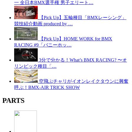
一 全日本BMX選手権 男子エリート…
【Pick Up】五輪種目「BMXレーシング」
競技紹介動画 produced by …
【Pick Up】HOME WORK for BMX
RACING #9「バニーホッ…
3分で分かる！What’s BMX RACING? 〜オ
リンピック種目「…
空飛ぶチャリがイオンレイクタウンに興奮
呼ぶ！BMX-AIR TRICK SHOW
PARTS