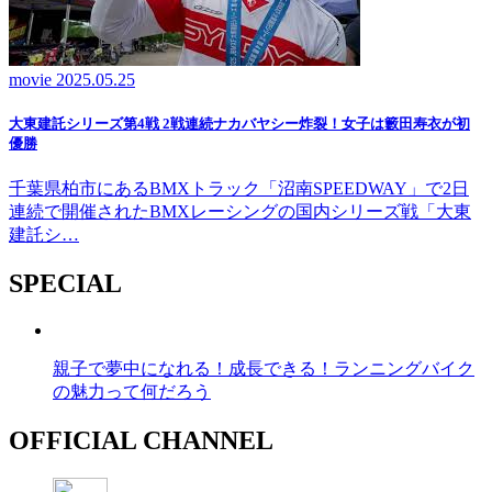
movie
2025.05.25
大東建託シリーズ第4戦 2戦連続ナカバヤシー炸裂！女子は籔田寿衣が初
優勝
千葉県柏市にあるBMXトラック「沼南SPEEDWAY」で2日
連続で開催されたBMXレーシングの国内シリーズ戦「大東
建託シ…
SPECIAL
親子で夢中になれる！成長できる！ランニングバイク
の魅力って何だろう
OFFICIAL CHANNEL