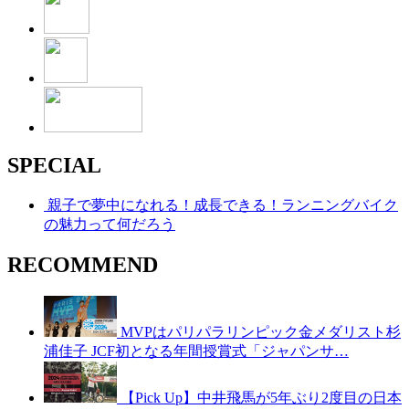
SPECIAL
親子で夢中になれる！成長できる！ランニングバイク
の魅力って何だろう
RECOMMEND
MVPはパリパラリンピック金メダリスト杉
浦佳子 JCF初となる年間授賞式「ジャパンサ…
【Pick Up】中井飛馬が5年ぶり2度目の日本