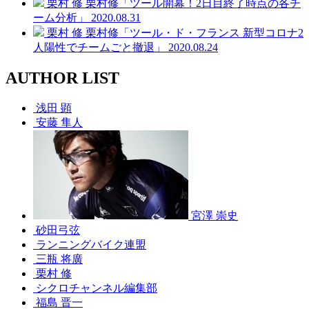
栗村 修
栗村修「ツール開幕！2日目終了時点の各チ
ーム分析」
2020.08.31
栗村 修
栗村修「ツール・ド・フランス 新型コロナ2
人陽性でチームごと撤退」
2020.08.24
AUTHOR LIST
浅田 顕
安藤 隼人
宮澤 崇史
砂田弓弦
ランニングバイク連盟
三瓶 将廣
栗村 修
シクロチャンネル編集部
福島 晋一