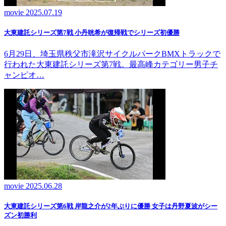
movie
2025.07.19
大東建託シリーズ第7戦 ⼩丹晄希が復帰戦でシリーズ初優勝
6月29日、埼玉県秩父市滝沢サイクルパークBMXトラックで
行われた大東建託シリーズ第7戦。最高峰カテゴリー男子チ
ャンピオ…
movie
2025.06.28
大東建託シリーズ第6戦 岸龍之介が2年ぶりに優勝 女子は丹野夏波がシー
ズン初勝利