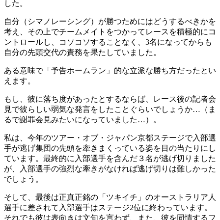
した。
自分（シマノレーシング）が勝つためにはどうするべきかを
考え、その上でチームメイトをつかってレースを積極的にコ
ントロールし、コソコソすることなく、3名になってからも
自分の先頭交代の責務を果たしていました。
ある意味で「予告ホームラン」的な立派な勝ち方だったとい
えます。
もし、彼に落ち度があったとするならば、レース後の記者会
見で彼らしい弱気な発言をしたことぐらいでしょうか…（ま
るで謝罪会見みたいになっていました…）。
私は、今年のツアー・オブ・ジャパン京都ステージで入部選
手が逃げ集団の先頭を牽きまくっている姿を目の当たりにし
ています。最終的に入部選手を含んだ３名が逃げ切りました
が、入部選手の強烈な牽きがなければ逃げ切りは難しかった
でしょう。
そして、最後は正真正銘の「ツキイチ」のオーストラリア人
選手に差されて入部選手はステージ2位に終わっています。
それでも彼は表向きは文句を言わず、また、彼を同情するフ