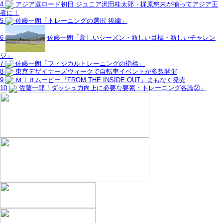
4
アジア選ロード初日 ジュニア沢田桂太郎・梶原悠未が揃ってアジア王
者に！
5
佐藤一朗「トレーニングの選択 後編」
6
佐藤一朗「新しいシーズン・新しい目標・新しいチャレン
ジ」
7
佐藤一朗「フィジカルトレーニングの指標」
8
東京デザイナーズウィークで自転車イベントが多数開催
9
ＭＴＢムービー『FROM THE INSIDE OUT』まもなく発売
10
佐藤一郎「ダッシュ力向上に必要な要素・トレーニング各論②」