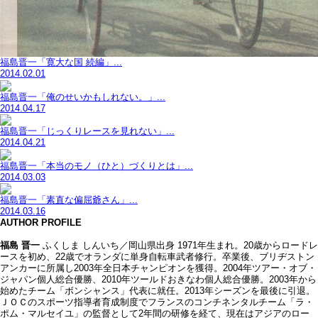
福島晋一「寛大な国 続編」...
2014.02.01
福島晋一「俺のせいかもしれない。」...
2014.04.17
福島晋一「じっくりレースを見れない」...
2014.04.21
福島晋一「本当のモノ（ひと）づくりとは」...
2014.03.03
福島晋一「素直な偏屈爺さん」...
2014.03.16
AUTHOR PROFILE
福島 晋一
ふくしま しんいち／岡山県出身 1971年生まれ。20歳からロードレ
ースを初め、22歳でオランダに単身自転車武者修行。卒業後、ブリヂストン
アンカーに所属し2003年全日本チャンピオンを獲得。2004年ツアー・オブ・
ジャパン個人総合優勝、2010年ツールドおきなわ個人総合優勝。2003年から
始めたチーム「ボンシャンス」代表に就任。2013年シーズンを最後に引退。
ＪＯＣのスポーツ指導者育成制度でフランスのコンチネンタルチーム「ラ・
ポム・マルセイユ」の監督として2年間の研修を経て、現在はアジアのロー