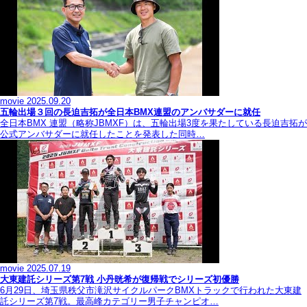
movie
2025.09.20
五輪出場３回の長迫吉拓が全日本BMX連盟のアンバサダーに就任
全日本BMX 連盟（略称JBMXF）は、五輪出場3度を果たしている長迫吉拓が
公式アンバサダーに就任したことを発表した同時…
movie
2025.07.19
大東建託シリーズ第7戦 ⼩丹晄希が復帰戦でシリーズ初優勝
6月29日、埼玉県秩父市滝沢サイクルパークBMXトラックで行われた大東建
託シリーズ第7戦。最高峰カテゴリー男子チャンピオ…