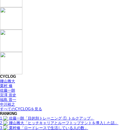
CYCLOG
腰山雅大
栗村 修
佐藤一朗
宮澤 崇史
福島 晋一
中川裕之
すべてのCYCLOGを見る
RANKING
1
佐藤一朗「目的別トレーニング ① トルクアップ」
2
腰山雅大「ヒッチキャリアとルーフトップテントを導入した話」
3
栗村修「ロードレースで生活している人の数」