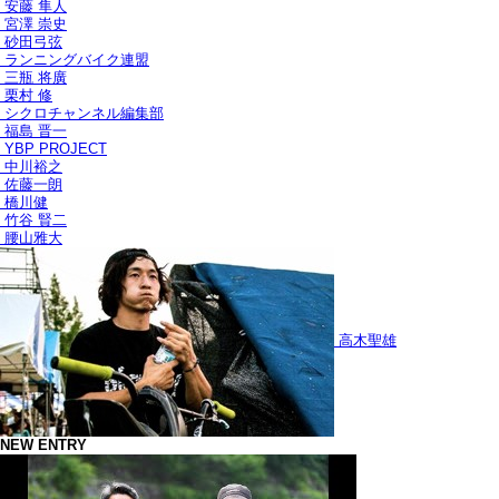
安藤 隼人
宮澤 崇史
砂田弓弦
ランニングバイク連盟
三瓶 将廣
栗村 修
シクロチャンネル編集部
福島 晋一
YBP PROJECT
中川裕之
佐藤一朗
橋川健
竹谷 賢二
腰山雅大
高木聖雄
NEW ENTRY