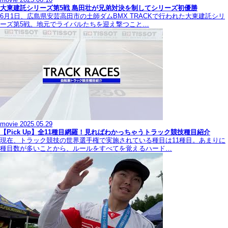
大東建託シリーズ第5戦 島田壮が兄弟対決を制してシリーズ初優勝
6月1日、広島県安芸高田市の土師ダムBMX TRACKで行われた大東建託シリ
ーズ第5戦。地元でライバルたちを迎え撃つこと…
movie
2025.05.29
【Pick Up】全11種目網羅！見ればわかっちゃうトラック競技種目紹介
現在、トラック競技の世界選手権で実施されている種目は11種目。あまりに
種目数が多いことから、ルールをすべてを覚えるハード…