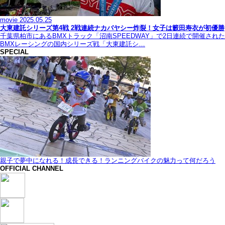
movie
2025.05.25
大東建託シリーズ第4戦 2戦連続ナカバヤシー炸裂！女子は籔田寿衣が初優勝
千葉県柏市にあるBMXトラック「沼南SPEEDWAY」で2日連続で開催された
BMXレーシングの国内シリーズ戦「大東建託シ…
SPECIAL
親子で夢中になれる！成長できる！ランニングバイクの魅力って何だろう
OFFICIAL CHANNEL