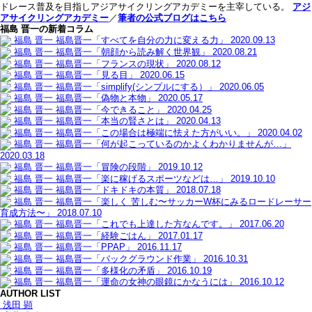
ドレース普及を目指しアジアサイクリングアカデミーを主宰している。
アジ
アサイクリングアカデミー
／
筆者の公式ブログはこちら
福島 晋一の新着コラム
福島 晋一
福島晋一「すべてを自分の力に変える力」
2020.09.13
福島 晋一
福島晋一「朝顔から読み解く世界観」
2020.08.21
福島 晋一
福島晋一「フランスの現状」
2020.08.12
福島 晋一
福島晋一「見る目」
2020.06.15
福島 晋一
福島晋一「simplify(シンプルにする）」
2020.06.05
福島 晋一
福島晋一「偽物と本物」
2020.05.17
福島 晋一
福島晋一「今できること」
2020.04.25
福島 晋一
福島晋一「本当の賢さとは」
2020.04.13
福島 晋一
福島晋一「この場合は極端に怯えた方がいい。」
2020.04.02
福島 晋一
福島晋一「何が起こっているのかよくわかりませんが…」
2020.03.18
福島 晋一
福島晋一「冒険の段階」
2019.10.12
福島 晋一
福島晋一「楽に稼げるスポーツなどは…」
2019.10.10
福島 晋一
福島晋一「ドキドキの本質」
2018.07.18
福島 晋一
福島晋一「楽しく 苦しむ〜サッカーW杯にみるロードレーサー
育成方法〜」
2018.07.10
福島 晋一
福島晋一「これでも上達した方なんです。」
2017.06.20
福島 晋一
福島晋一「経験ごはん」
2017.01.17
福島 晋一
福島晋一「PPAP」
2016.11.17
福島 晋一
福島晋一「バックグラウンド作業」
2016.10.31
福島 晋一
福島晋一「多様化の矛盾」
2016.10.19
福島 晋一
福島晋一「運命の女神の眼鏡にかなうには」
2016.10.12
AUTHOR LIST
浅田 顕