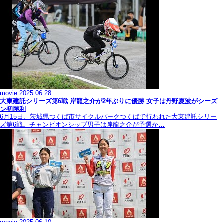
movie
2025.06.28
大東建託シリーズ第6戦 岸龍之介が2年ぶりに優勝 女子は丹野夏波がシーズ
ン初勝利
6月15日、茨城県つくば市サイクルパークつくばで行われた大東建託シリー
ズ第6戦。チャンピオンシップ男子は岸龍之介が予選か…
movie
2025.06.10