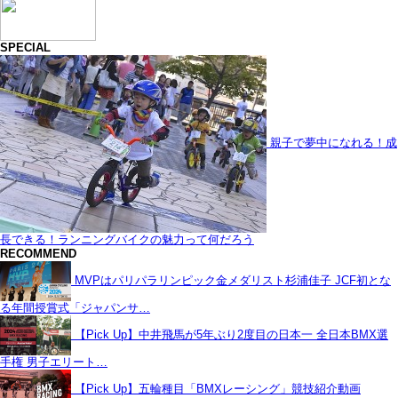
SPECIAL
親子で夢中になれる！成
長できる！ランニングバイクの魅力って何だろう
RECOMMEND
MVPはパリパラリンピック金メダリスト杉浦佳子 JCF初とな
る年間授賞式「ジャパンサ…
【Pick Up】中井飛馬が5年ぶり2度目の日本一 全日本BMX選
手権 男子エリート…
【Pick Up】五輪種目「BMXレーシング」競技紹介動画