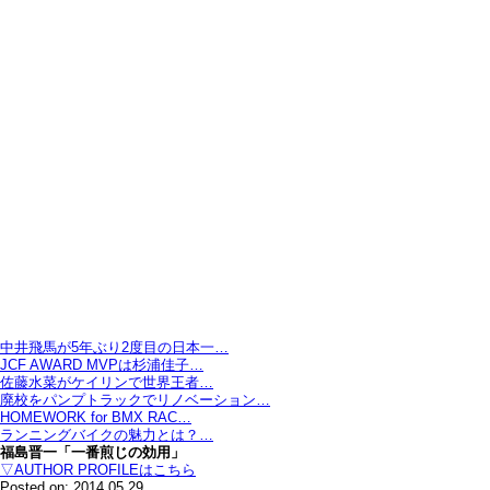
中井飛馬が5年ぶり2度目の日本一…
JCF AWARD MVPは杉浦佳子…
佐藤水菜がケイリンで世界王者…
廃校をパンプトラックでリノベーション…
HOMEWORK for BMX RAC…
ランニングバイクの魅力とは？…
福島晋一「一番煎じの効用」
▽AUTHOR PROFILEはこちら
Posted on: 2014.05.29