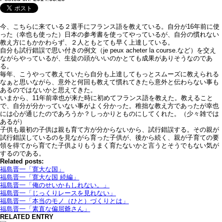
今、こちらに来ている２選手にフランス語を教えている。自分が16年前に使
った（幸也も使った）日本の参考書を使ってやっているが、自分の慣れない
教え方にもかかわらず、２人ともとても早く上達している。
自分も試行錯誤で思い付きの例文（je peux acheter la course.など）を交え
ながらやっているが、生徒の頭がいいのかとても成果がありそうなのであ
る。
毎年、こうやって教えていたら自分も上達してもっとスムーズに教えられる
なぁと思いながら、意外と何回も教えて慣れてきたら意外と伝わらない事も
あるのではないかと思えてきた。
いまから、11年前幸也が来た時に初めてフランス語を教えた。教えること
で、自分が分かっていない事がよく分かった。稚拙な教え方であったが幸也
には心が通じたのであろうか？しっかりとものにしてくれた。（少々雑では
あるが）
子供も最初の子供は親も育て方が分からないから、試行錯誤する。その親が
試行錯誤しているのを見ながら育った子供が、後から続く、親が子育ての要
領を得てから育てた子供よりもうまく育たないかと言うとそうでもない気が
するのである。
Related posts:
福島晋一「寛大な国」
福島晋一「寛大な国 続編」
福島晋一「俺のせいかもしれない。」
福島晋一「じっくりレースを見れない」
福島晋一「本当のモノ（ひと）づくりとは」
福島晋一「素直な偏屈爺さん」
RELATED ENTRY