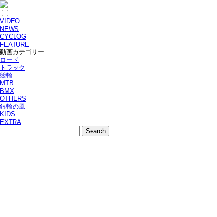
VIDEO
NEWS
CYCLOG
FEATURE
動画カテゴリー
ロード
トラック
競輪
MTB
BMX
OTHERS
銀輪の風
KIDS
EXTRA