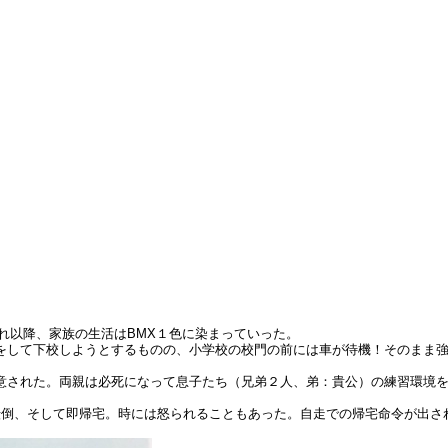
れ以降、家族の生活はBMX１色に染まっていった。
をして下校しようとするものの、小学校の校門の前には車が待機！そのまま強
意された。両親は必死になって息子たち（兄弟２人、弟：貴公）の練習環境
転倒、そして即帰宅。時には怒られることもあった。自走での帰宅命令が出さ