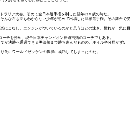
ストラリア大会。初めて全日本選手権を制した翌年の８歳の時だ。
。そんな右も左もわからない少年が初めて出場した世界選手権。その舞台で受
を楽にこなし、エンジンがついているのかと思うほどの速さ。憧れが一気に目
Xコーチを務め、現全日本チャンピオン長迫吉拓のコーチでもある。
までが決勝へ通過できる準決勝まで勝ち進んだものの、ホイル半分届かず5
僕より先にワールドゼッケンの獲得に成功してしまったのだ。