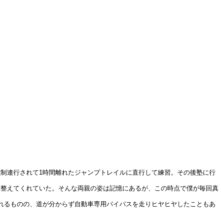
制連行されて1時間離れたジャンプトレイルに直行して練習。その後塾に行
を整えてくれていた。そんな両親の姿は記憶にあるが、この時点で僕が毎回真
れるものの、道が分からず自動車専用バイパスを走りヒヤヒヤしたこともあ