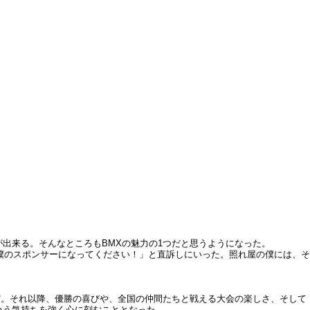
出来る。そんなところもBMXの魅力の1つだと思うようになった。
僕のスポンサーになってください！」と直訴しにいった。照れ屋の僕には、そ
だ。それ以降、優勝の喜びや、全国の仲間たちと戦える大会の楽しさ、そして
いう気持ちを強く心に刻むこととなった。