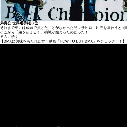
弟貴公 世界選手権３位！
それまで弟には成績で負けたことがなかった兄マサヒロ。屈辱を味わうと同
そこから「弟を超える！」挑戦が始まったのだった！
＃３に続く。
【BMXに興味をもたれた方！動画「HOW TO BUY BMX」をチェック！！】