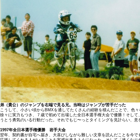
弟（貴公）のジャンプを右端で見る兄。当時はジャンプが苦手だった
こうして、小さい頃からBMXを通してたくさんの経験を積んだことで、色々
徐々に実力もつき、７歳で初めて出場した全日本選手権大会で優勝！そして
うとう勇気のいる行動だった。それでもじ〜っとタイミングを見計らい、意
1997年全日本選手権優勝 岩手大会
翌年、契約書が自宅へ届き、大喜びしながら難しい文章を読んだことを今で
応援してくれる人がいることを実感出来るようになった。そして「速くなり