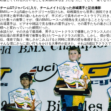
チームGTジャパンに入り、チームメイトになった赤城選手と記念撮影
BMXレースは5歳からカテゴリーが設けられ、幼稚園生から世界に挑戦でき
北半球と南半球の違いもわからず、半ズボンで真冬のオーストラリアに行き
けた数々の衝撃こそが、僕のBMXレースへの情熱を支え続けることとなった
出場選手は、ビデオや雑誌で見る憧れの選手ばかり。その選手たちの速さに
標へと変わっていった瞬間だった。
余談だが、その大会で最高峰、男子エリートクラスで優勝したフランス人の
初出場の世界選手権で衝撃を受けたワールドクラスの実力。しかし、僕が受
位。僅差で負け、悔しさがこみ上げると同時に世界の壁を痛感することと
そんな僕にさらに追い打ちをかける大事件が起きた。それは6歳以下クラス