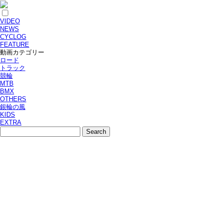
VIDEO
NEWS
CYCLOG
FEATURE
動画カテゴリー
ロード
トラック
競輪
MTB
BMX
OTHERS
銀輪の風
KIDS
EXTRA