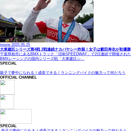
movie
2025.05.25
大東建託シリーズ第4戦 2戦連続ナカバヤシー炸裂！女子は籔田寿衣が初優勝
千葉県柏市にあるBMXトラック「沼南SPEEDWAY」で2日連続で開催された
BMXレーシングの国内シリーズ戦「大東建託シ…
SPECIAL
親子で夢中になれる！成長できる！ランニングバイクの魅力って何だろう
OFFICIAL CHANNEL
SPECIAL
親子で夢中になれる！成長できる！ランニングバイクの魅力って何だろう