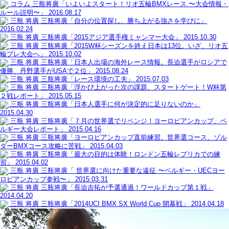
コラム
三瓶将廣「いよいよスタート！リオ五輪BMXレース 〜大会情報・
ルール説明〜」
2016.08.17
三瓶 将廣
三瓶将廣「自分の位置探し、勝ち上がる強さを学びに」
2016.02.24
三瓶 将廣
三瓶将廣「2015アジア選手権ミャンマー大会」
2015.10.30
三瓶 将廣
三瓶将廣「2015W杯シーズンを終え日本は13位。いざ、リオ五
輪プレ大会へ」
2015.10.02
三瓶 将廣
三瓶将廣「日本人出場の海外レース情報。長迫選手がロシアで
優勝、丹野選手がUSAで２位」
2015.08.24
三瓶 将廣
三瓶将廣「レース環境の工夫」
2015.07.03
三瓶 将廣
三瓶将廣「浮かび上がった次の課題、スタートゲート！W杯第
２戦レポート」
2015.05.15
三瓶 将廣
三瓶将廣「日本人選手に何が決定的に足りないのか」
2015.04.30
三瓶 将廣
三瓶将廣「７月の世界選でリベンジ！ヨーロピアンカップ、ベ
ルギー大会レポート」
2015.04.16
三瓶 将廣
三瓶将廣「ヨーロピアンカップ直前練習。世界選コース、ゾル
ダーBMXコース攻略に苦戦」
2015.04.03
三瓶 将廣
三瓶将廣「最大の目的は体験！ロンドン五輪レプリカでの練
習」
2015.04.02
三瓶 将廣
三瓶将廣「 世界選に向けた重要な遠征 〜ベルギー・UECヨー
ロピアンカップ参戦〜」
2015.03.31
三瓶 将廣
三瓶将廣「長迫吉拓が予選通過！ワールドカップ第１戦」
2014.04.20
三瓶 将廣
三瓶将廣「2014UCI BMX SX World Cup 開幕戦」
2014.04.18