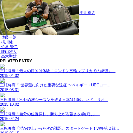
中川裕之
佐藤一朗
橋川健
竹谷 賢二
腰山雅大
高木聖雄
RELATED ENTRY
三瓶将廣「最大の目的は体験！ロンドン五輪レプリカでの練習」...
2015.04.02
三瓶将廣「 世界選に向けた重要な遠征 〜ベルギー・UECヨー...
2015.03.31
三瓶将廣「2015W杯シーズンを終え日本は13位。いざ、リオ...
2015.10.02
三瓶将廣「自分の位置探し、勝ち上がる強さを学びに」...
2016.02.24
三瓶将廣「浮かび上がった次の課題、スタートゲート！W杯第２戦...