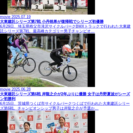
movie
2025.07.19
大東建託シリーズ第7戦 ⼩丹晄希が復帰戦でシリーズ初優勝
6月29日、埼玉県秩父市滝沢サイクルパークBMXトラックで行われた大東建
託シリーズ第7戦。最高峰カテゴリー男子チャンピオ…
movie
2025.06.28
大東建託シリーズ第6戦 岸龍之介が2年ぶりに優勝 女子は丹野夏波がシーズ
ン初勝利
6月15日、茨城県つくば市サイクルパークつくばで行われた大東建託シリー
ズ第6戦。チャンピオンシップ男子は岸龍之介が予選か…