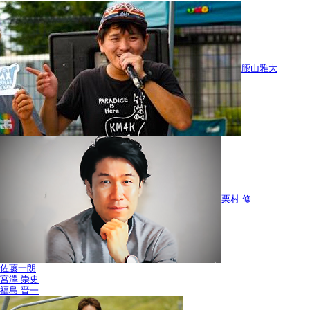
腰山雅大
栗村 修
佐藤一朗
宮澤 崇史
福島 晋一