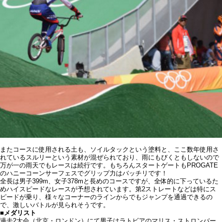
またコースに使用される土も、ソイルタックという塗料と、ここ数年使用さ
れているスルリーという素材が混ぜられており、雨にもびくともしないので
万が一の雨天でもレースは続行です。もちろんスタートゲートもPROGATE
のハニーコーンサーフェスでグリップ力はバッチリです！
全長は男子399m、女子378mと長めのコースですが、全体的に下っているた
めハイスピードなレースが予想されています。第2ストレートなどは特にス
ピードが乗り、様々なコーナーのラインからでもジャンプを通過できるの
で、激しいバトルが見られそうです。
■メダリスト
過去2大会（北京・ロンドン）にて男子はラトビアのマリス・ストロンバー