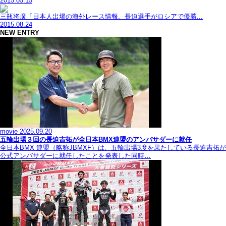
2015.05.15
三瓶将廣「日本人出場の海外レース情報。長迫選手がロシアで優勝...
2015.08.24
NEW ENTRY
movie
2025.09.20
五輪出場３回の長迫吉拓が全日本BMX連盟のアンバサダーに就任
全日本BMX 連盟（略称JBMXF）は、五輪出場3度を果たしている長迫吉拓が
公式アンバサダーに就任したことを発表した同時…