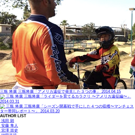
三瓶 将廣
三瓶将廣「アメリカ遠征で発見した３つの事」
2014.04.15
三瓶 将廣
三瓶将廣「ライダーを育てるカラクリ 〜アメリカ遠征編〜」
2014.03.31
三瓶 将廣
三瓶将廣「シーズン開幕戦で手にした４つの収穫〜マンチェス
ター帯同レポート〜」
2014.03.20
AUTHOR LIST
浅田 顕
安藤 隼人
宮澤 崇史