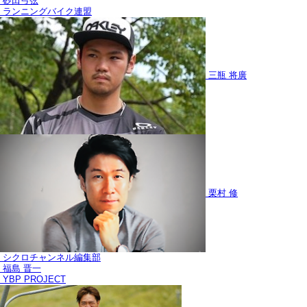
砂田弓弦
ランニングバイク連盟
三瓶 将廣
栗村 修
シクロチャンネル編集部
福島 晋一
YBP PROJECT