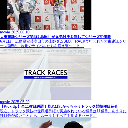
movie
2025.06.10
大東建託シリーズ第5戦 島田壮が兄弟対決を制してシリーズ初優勝
6月1日、広島県安芸高田市の土師ダムBMX TRACKで行われた大東建託シリ
ーズ第5戦。地元でライバルたちを迎え撃つこと…
movie
2025.05.29
【Pick Up】全11種目網羅！見ればわかっちゃうトラック競技種目紹介
現在、トラック競技の世界選手権で実施されている種目は11種目。あまりに
種目数が多いことから、ルールをすべてを覚えるハード…