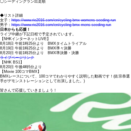
◯シーディングラン出走順
◆リスト詳細
女子：
https://www.rio2016.com/en/cycling-bmx-womens-seeding-run
男子：
https://www.rio2016.com/en/cycling-bmx-mens-seeding-run
日本からも応援！
ライブ中継が下記日程で予定されています。
【NHKインターネットLIVE】
8月18日 午前1時25分より BMXタイムトライアル
8月19日 午前1時25分より BMX準々決勝
8月20日 午前1時25分より BMX準決勝・決勝
ライブページリンク
【NHK BS1】
8月20日 午後4時5分より
【Movie 100コマBMX】
BMXレースについて、100コマでわかりやすく説明した動画です！(佐宗恭選
手がデモンストレーションとして出演しました。)
皆さんで応援していきましょう！