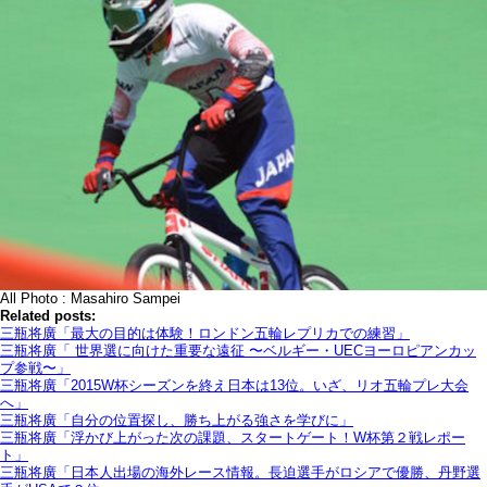
All Photo : Masahiro Sampei
Related posts:
三瓶将廣「最大の目的は体験！ロンドン五輪レプリカでの練習」
三瓶将廣「 世界選に向けた重要な遠征 〜ベルギー・UECヨーロピアンカッ
プ参戦〜」
三瓶将廣「2015W杯シーズンを終え日本は13位。いざ、リオ五輪プレ大会
へ」
三瓶将廣「自分の位置探し、勝ち上がる強さを学びに」
三瓶将廣「浮かび上がった次の課題、スタートゲート！W杯第２戦レポー
ト」
三瓶将廣「日本人出場の海外レース情報。長迫選手がロシアで優勝、丹野選