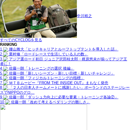
中川裕之
すべてのCYCLOGを見る
RANKING
1
腰山雅大「ヒッチキャリアとルーフトップテントを導入した話」
2
栗村修「ロードレースで生活している人の数」
3
アジア選ロード初日 ジュニア沢田桂太郎・梶原悠未が揃ってアジア王
者に！
4
佐藤一朗「トレーニングの選択 後編」
5
佐藤一朗「新しいシーズン・新しい目標・新しいチャレンジ」
6
佐藤一朗「フィジカルトレーニングの指標」
7
ＭＴＢムービー『FROM THE INSIDE OUT』まもなく発売
8
「２人の日本人チームメートに感謝したい」ポーランドのステージレー
スでNIPPOのグロ…
9
佐藤一郎「ダッシュ力向上に必要な要素・トレーニング各論②」
10
佐藤一朗「改めて考えるペダリングの難しさ」