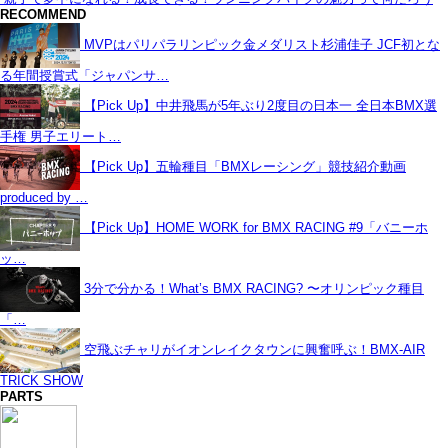
RECOMMEND
MVPはパリパラリンピック金メダリスト杉浦佳子 JCF初とな
る年間授賞式「ジャパンサ…
【Pick Up】中井飛馬が5年ぶり2度目の日本一 全日本BMX選
手権 男子エリート…
【Pick Up】五輪種目「BMXレーシング」競技紹介動画
produced by …
【Pick Up】HOME WORK for BMX RACING #9「バニーホ
ッ…
3分で分かる！What’s BMX RACING? 〜オリンピック種目
「…
空飛ぶチャリがイオンレイクタウンに興奮呼ぶ！BMX-AIR
TRICK SHOW
PARTS