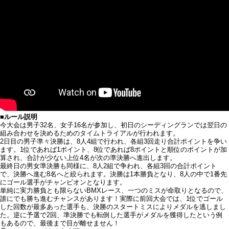
■ルール説明
今大会は男子32名、女子16名が参加し、初日のシーディングランでは翌日の
組み合わせを決めるためのタイムトライアルが行われます。
2日目の男子準々決勝は、8人4組で行われ、各組3回走り合計ポイントを争い
ます。1位であれば1ポイント、8位であれば8ポイントと順位のポイントが加
算され、合計が少ない上位4名が次の準決勝へ進出します。
最終日の男女準決勝も同様に、8人2組で争われ、各組3回の合計ポイント
で、決勝へ進む8名へと絞られます。決勝は1本勝負となり、8人の中で1番先
にゴール選手がチャンピオンとなります。
単純に実力勝負とも限らないBMXレース、一つのミスが命取りとなるので、
誰にでも勝ち進むチャンスがあります！実際に前回大会では、1位でゴール
した回数が最多あった選手も、決勝のスタートミスによりメダルを逃しまし
た。逆に予選で2回、準決勝でも転倒した選手がメダルを獲得したという例
もあるので、最後まで目が離せません！