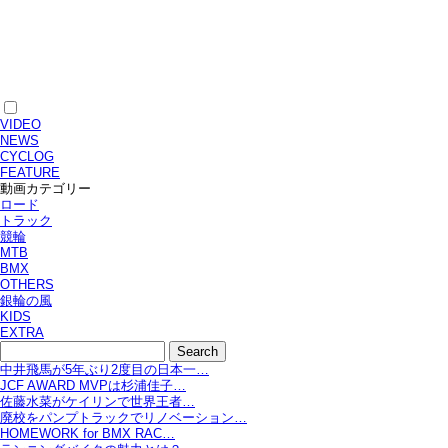
VIDEO
NEWS
CYCLOG
FEATURE
動画カテゴリー
ロード
トラック
競輪
MTB
BMX
OTHERS
銀輪の風
KIDS
EXTRA
中井飛馬が5年ぶり2度目の日本一…
JCF AWARD MVPは杉浦佳子…
佐藤水菜がケイリンで世界王者…
廃校をパンプトラックでリノベーション…
HOMEWORK for BMX RAC…