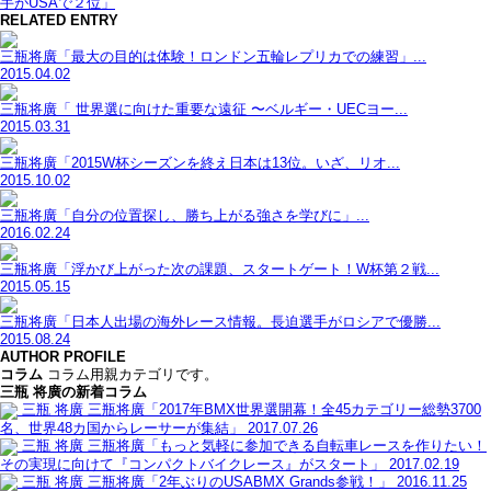
手がUSAで２位」
RELATED ENTRY
三瓶将廣「最大の目的は体験！ロンドン五輪レプリカでの練習」...
2015.04.02
三瓶将廣「 世界選に向けた重要な遠征 〜ベルギー・UECヨー...
2015.03.31
三瓶将廣「2015W杯シーズンを終え日本は13位。いざ、リオ...
2015.10.02
三瓶将廣「自分の位置探し、勝ち上がる強さを学びに」...
2016.02.24
三瓶将廣「浮かび上がった次の課題、スタートゲート！W杯第２戦...
2015.05.15
三瓶将廣「日本人出場の海外レース情報。長迫選手がロシアで優勝...
2015.08.24
AUTHOR PROFILE
コラム
コラム用親カテゴリです。
三瓶 将廣の新着コラム
三瓶 将廣
三瓶将廣「2017年BMX世界選開幕！全45カテゴリー総勢3700
名、世界48カ国からレーサーが集結」
2017.07.26
三瓶 将廣
三瓶将廣「もっと気軽に参加できる自転車レースを作りたい！
その実現に向けて『コンパクトバイクレース』がスタート」
2017.02.19
三瓶 将廣
三瓶将廣「2年ぶりのUSABMX Grands参戦！」
2016.11.25