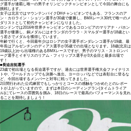
グ選手が連覇し唯一の男子オリンピックチャンピオンとして今回の舞台にも
挑戦します。
女子は北京ではマウンテンバイクDHチャンピオンでもある、フランスのア
ン・カロライン・ショソン選手が30歳で優勝し、BMXレース30代で唯一のメ
ダリストとして初代チャンピオンになりました。
ロンドンでは2016年世界チャンピオンであるコロンビアのマリアナ・パホン
選手が優勝し、銅メダルにはオランダのラウラ・スマルダー選手が18歳とい
う若さでメダルを獲得しています。
年齢で行くと、今回最年少はロシアの女子選手ボンダレンコ選手が19歳、最
年長はアルゼンチンのディアス選手が35歳での出場となります。18歳(北京は
19歳以上)から出場権のあるBMXレースですが、男子のマリス・ストロンバ
ーグ選手とイギリスのリアム・フィリップス選手が3大会目と最多出場で
す！
■長迫吉拓選手
23歳で初出場となる長迫選手ですが、過去には世界選手権大会ファイナリス
トや、ワールドカップでも決勝へ進出。ヨーロッパなどでは表彰台に登るな
ど、今回出場するメンバーと対等に戦ってきました。
2日間行われた公式練習でもしっかりとコースの感触をつかめたとのレポー
トが上がっていますので、まずは本日のシーディングラン(タイムトライア
ル)にてレースの雰囲気を掴み、18日のレースで最高のパフォーマンスを見れ
ることを期待しましょう！