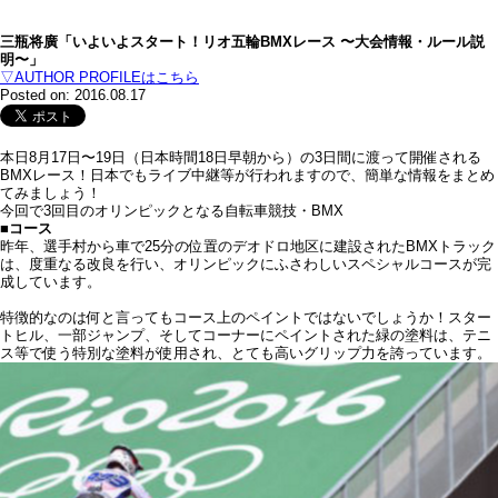
三瓶将廣「いよいよスタート！リオ五輪BMXレース 〜大会情報・ルール説
明〜」
▽AUTHOR PROFILEはこちら
Posted on: 2016.08.17
本日8月17日〜19日（日本時間18日早朝から）の3日間に渡って開催される
BMXレース！日本でもライブ中継等が行われますので、簡単な情報をまとめ
てみましょう！
今回で3回目のオリンピックとなる自転車競技・BMX
■コース
昨年、選手村から車で25分の位置のデオドロ地区に建設されたBMXトラック
は、度重なる改良を行い、オリンピックにふさわしいスペシャルコースが完
成しています。
特徴的なのは何と言ってもコース上のペイントではないでしょうか！スター
トヒル、一部ジャンプ、そしてコーナーにペイントされた緑の塗料は、テニ
ス等で使う特別な塗料が使用され、とても高いグリップ力を誇っています。