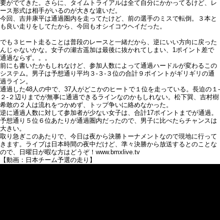
要がでてきた。さらに、タイムトライアルは全て自分にかかってるけど、レ
ース形式は相手がいるのが大きな違いだ。
今回、吉井康平は通過圏内を走ってたけど、前の選手のミスで転倒。３本と
も良い走りをしてたから、今回もオシイコウヘイだった。
でも３ヒート走ることは普段のレースと一緒だから、逆にいい方向に戻った
んじゃないかな。女子の瀬古遥加は最後に抜かれてしまい、1ポイント差で
通過ならず。。。
前にも書いたかもしれなけど、参加人数によって通過ハードルが変わるこの
システム。男子は予想通り平均３-３-３位の合計９ポイントがギリギリの通
過ライン。
通過した48人の中で、37人がどこかのヒートで１位を走っている。長迫の１-
２-２辺りまでが無事に通過できるラインなのかもしれない。松下巽、吉村樹
希敢の２人は流れをつかめず、トップ争いに絡めなかった。
逆に通過人数に対して参加者が少ない女子は、合計17ポイントまでが通過。
予想通り５位６位あたりが通過圏内だったので、男子に比べたらチャンスは
大きい。
取り急ぎこのあたりで、今日は夜から決勝トーナメントなので現地に行って
きます。ライブは日本時間の夜中だけど、準々決勝から放送するとのことな
ので、日曜日が暇な方はどうぞ！www.bmxlive.tv
【動画：日本チーム予選の走り】