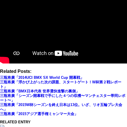
Related Posts:
三瓶将廣「2014UCI BMX SX World Cup 開幕戦」
三瓶将廣「浮かび上がった次の課題、スタートゲート！W杯第２戦レポー
ト」
三瓶将廣「BMX日本代表 世界選快進撃の裏側」
三瓶将廣「シーズン開幕戦で手にした４つの収穫〜マンチェスター帯同レポ
ート〜」
三瓶将廣「2015W杯シーズンを終え日本は13位。いざ、リオ五輪プレ大会
へ」
三瓶将廣「2015アジア選手権ミャンマー大会」
RELATED ENTRY