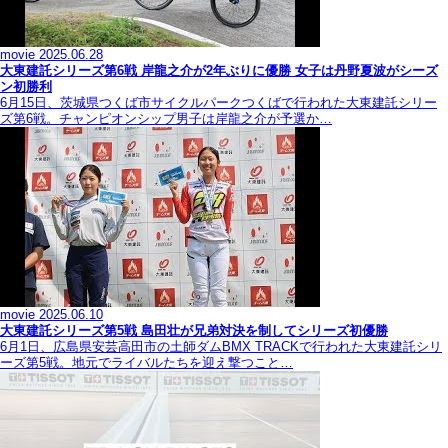
movie
2025.06.28
大東建託シリーズ第6戦 岸龍之介が2年ぶりに優勝 女子は丹野夏波がシーズ
ン初勝利
6月15日、茨城県つくば市サイクルパークつくばで行われた大東建託シリー
ズ第6戦。チャンピオンシップ男子は岸龍之介が予選か…
movie
2025.06.10
大東建託シリーズ第5戦 島田壮が兄弟対決を制してシリーズ初優勝
6月1日、広島県安芸高田市の土師ダムBMX TRACKで行われた大東建託シリ
ーズ第5戦。地元でライバルたちを迎え撃つこと…