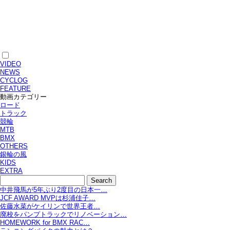
VIDEO
NEWS
CYCLOG
FEATURE
動画カテゴリー
ロード
トラック
競輪
MTB
BMX
OTHERS
銀輪の風
KIDS
EXTRA
中井飛馬が5年ぶり2度目の日本一…
JCF AWARD MVPは杉浦佳子…
佐藤水菜がケイリンで世界王者…
廃校をパンプトラックでリノベーション…
HOMEWORK for BMX RAC…