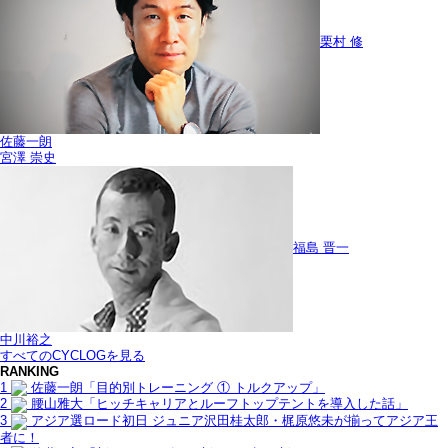
栗村 修
佐藤一朗
宮澤 崇史
福島 晋一
中川裕之
すべてのCYCLOGを見る
RANKING
1
佐藤一朗「目的別トレーニング ① トルクアップ」
2
腰山雅大「ヒッチキャリアとルーフトップテントを導入した話」
3
アジア選ロード初日 ジュニア沢田桂太郎・梶原悠未が揃ってアジア王
者に！