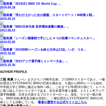
三瓶将廣「2014UCI BMX SX World Cup ...
2014.04.18
三瓶将廣「浮かび上がった次の課題、スタートゲート！W杯第２戦...
2015.05.15
三瓶将廣「BMX日本代表 世界選快進撃の裏側」...
2013.08.23
三瓶将廣「シーズン開幕戦で手にした４つの収穫〜マンチェスター...
2014.03.20
三瓶将廣「2015W杯シーズンを終え日本は13位。いざ、リオ...
2015.10.02
三瓶将廣「2015アジア選手権ミャンマー大会」...
2015.10.30
AUTHOR PROFILE
三瓶 将廣
さんぺい まさひろ／川崎市出身。プロBMXライダーであり、一般
社団法人SYSTEMATIC BMXの代表を務める。５歳からBMXレースを始め、
中学校入学と同時に拠点を海外へ移し、これまで17年間18カ国にて、レース
に取り組んできたライダーである。全日本選手権３連覇、２０１１年アジア
選手権優勝。日本を代表するプロライダーの一人。現在、ライダー業の傍
ら、BMX/自転車普及活動を目的に、一般社団法人SYSTEMATIC BMXの代
表としても活動している。
筆者の運営する公式サイトはこちら
三瓶 将廣の新着コラム