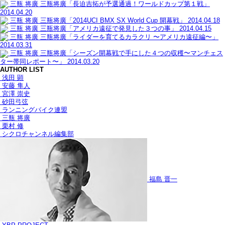
三瓶 将廣
三瓶将廣「長迫吉拓が予選通過！ワールドカップ第１戦」
2014.04.20
三瓶 将廣
三瓶将廣「2014UCI BMX SX World Cup 開幕戦」
2014.04.18
三瓶 将廣
三瓶将廣「アメリカ遠征で発見した３つの事」
2014.04.15
三瓶 将廣
三瓶将廣「ライダーを育てるカラクリ 〜アメリカ遠征編〜」
2014.03.31
三瓶 将廣
三瓶将廣「シーズン開幕戦で手にした４つの収穫〜マンチェス
ター帯同レポート〜」
2014.03.20
AUTHOR LIST
浅田 顕
安藤 隼人
宮澤 崇史
砂田弓弦
ランニングバイク連盟
三瓶 将廣
栗村 修
シクロチャンネル編集部
福島 晋一