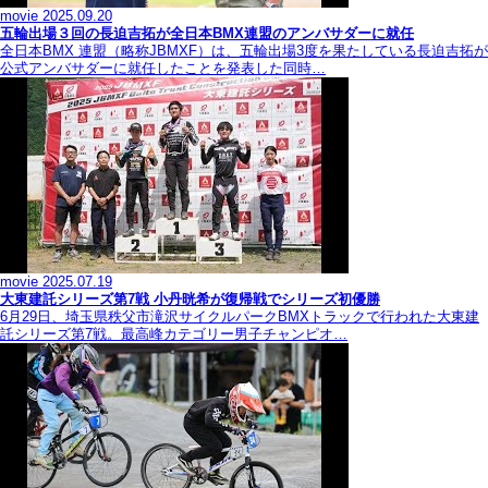
movie
2025.09.20
五輪出場３回の長迫吉拓が全日本BMX連盟のアンバサダーに就任
全日本BMX 連盟（略称JBMXF）は、五輪出場3度を果たしている長迫吉拓が
公式アンバサダーに就任したことを発表した同時…
movie
2025.07.19
大東建託シリーズ第7戦 ⼩丹晄希が復帰戦でシリーズ初優勝
6月29日、埼玉県秩父市滝沢サイクルパークBMXトラックで行われた大東建
託シリーズ第7戦。最高峰カテゴリー男子チャンピオ…