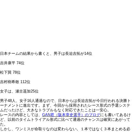
日本チームの結果から書くと、男子は長迫吉拓が14位
吉井康平 74位
松下巽 78位
吉村樹希敢 112位
女子は、瀬古遥加25位
男子48人、女子16人通過なので、日本からは長迫吉拓が今日行われる決勝ト
ーナメントに進出です。まず、今回から採用されたレース形式の予選システ
ムだったけど、大きなトラブルもなく対応できたことは一安心。
レースの内容としては、
GAN君（阪本章史選手）のブログ
にも書いてあるけ
ど、以前のタイムトライアル形式に比べて通過のチャンスは確実にあがって
た。
しかし、ワンミスが命取りなのは変わらない。１本ではなく３本まとめる必