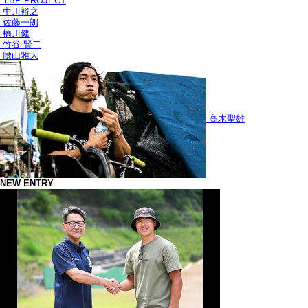
YBP PROJECT
中川裕之
佐藤一朗
橋川健
竹谷 賢二
腰山雅大
高木聖雄
NEW ENTRY