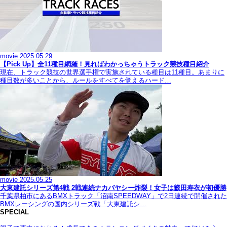
movie
2025.05.29
【Pick Up】全11種目網羅！見ればわかっちゃうトラック競技種目紹介
現在、トラック競技の世界選手権で実施されている種目は11種目。あまりに
種目数が多いことから、ルールをすべてを覚えるハード…
movie
2025.05.25
大東建託シリーズ第4戦 2戦連続ナカバヤシー炸裂！女子は籔田寿衣が初優勝
千葉県柏市にあるBMXトラック「沼南SPEEDWAY」で2日連続で開催された
BMXレーシングの国内シリーズ戦「大東建託シ…
SPECIAL