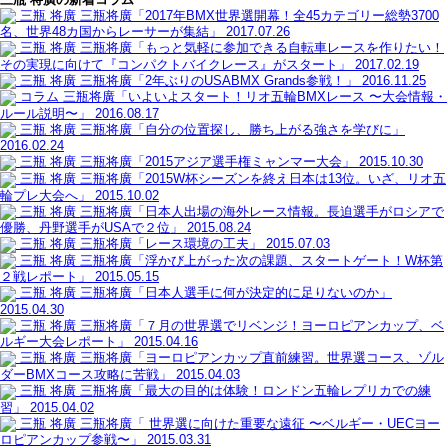
三瓶 将廣
三瓶将廣「2017年BMX世界選開幕！全45カテゴリー総勢3700
名、世界48カ国からレーサーが集結」
2017.07.26
三瓶 将廣
三瓶将廣「もっと気軽に参加できる自転車レースを作りたい！
その実現に向けて『コンパクトバイクレース』がスタート」
2017.02.19
三瓶 将廣
三瓶将廣「2年ぶりのUSABMX Grands参戦！」
2016.11.25
コラム
三瓶将廣「いよいよスタート！リオ五輪BMXレース 〜大会情報・
ルール説明〜」
2016.08.17
三瓶 将廣
三瓶将廣「自分の位置探し、勝ち上がる強さを学びに」
2016.02.24
三瓶 将廣
三瓶将廣「2015アジア選手権ミャンマー大会」
2015.10.30
三瓶 将廣
三瓶将廣「2015W杯シーズンを終え日本は13位。いざ、リオ五
輪プレ大会へ」
2015.10.02
三瓶 将廣
三瓶将廣「日本人出場の海外レース情報。長迫選手がロシアで
優勝、丹野選手がUSAで２位」
2015.08.24
三瓶 将廣
三瓶将廣「レース環境の工夫」
2015.07.03
三瓶 将廣
三瓶将廣「浮かび上がった次の課題、スタートゲート！W杯第
２戦レポート」
2015.05.15
三瓶 将廣
三瓶将廣「日本人選手に何が決定的に足りないのか」
2015.04.30
三瓶 将廣
三瓶将廣「７月の世界選でリベンジ！ヨーロピアンカップ、ベ
ルギー大会レポート」
2015.04.16
三瓶 将廣
三瓶将廣「ヨーロピアンカップ直前練習。世界選コース、ゾル
ダーBMXコース攻略に苦戦」
2015.04.03
三瓶 将廣
三瓶将廣「最大の目的は体験！ロンドン五輪レプリカでの練
習」
2015.04.02
三瓶 将廣
三瓶将廣「 世界選に向けた重要な遠征 〜ベルギー・UECヨー
ロピアンカップ参戦〜」
2015.03.31