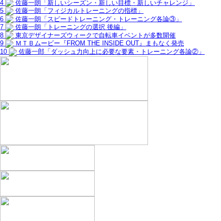
4
佐藤一朗「新しいシーズン・新しい目標・新しいチャレンジ」
5
佐藤一朗「フィジカルトレーニングの指標」
6
佐藤一朗「スピードトレーニング・トレーニング各論③」
7
佐藤一朗「トレーニングの選択 後編」
8
東京デザイナーズウィークで自転車イベントが多数開催
9
ＭＴＢムービー『FROM THE INSIDE OUT』まもなく発売
10
佐藤一郎「ダッシュ力向上に必要な要素・トレーニング各論②」