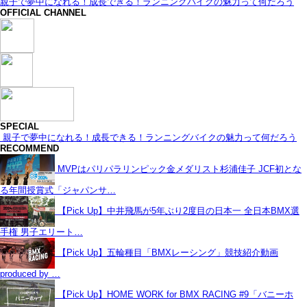
親子で夢中になれる！成長できる！ランニングバイクの魅力って何だろう
OFFICIAL CHANNEL
SPECIAL
親子で夢中になれる！成長できる！ランニングバイクの魅力って何だろう
RECOMMEND
MVPはパリパラリンピック金メダリスト杉浦佳子 JCF初とな
る年間授賞式「ジャパンサ…
【Pick Up】中井飛馬が5年ぶり2度目の日本一 全日本BMX選
手権 男子エリート…
【Pick Up】五輪種目「BMXレーシング」競技紹介動画
produced by …
【Pick Up】HOME WORK for BMX RACING #9「バニーホ