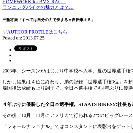
HOMEWORK for BMX RAC…
ランニングバイクの魅力とは？…
三瓶将廣「すべては自分の力で決まる＝自転車＃５」
▽AUTHOR PROFILEはこちら
Posted on: 2013.07.25
2003年。シーズンがはじまり中学校へ入学、夏の世界選手
しかし結果は４位に終わり、弟の記録「世界選手権3位」を
帰国後は成績も上り調子で、全日本選手権でも4年ぶりに優
４年ぶりに優勝した全日本選手権。STAATS BIKESの社
その後、10月、11月にアメリカで行われる2つのビッグレ
「フォールナショナル」ではコンスタントに表彰台をゲット