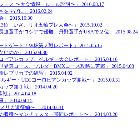
レース 〜大会情報・ルール説明〜」
2016.08.17
さを学びに」
2016.02.24
会」
2015.10.30
は13位。いざ、リオ五輪プレ大会へ」
2015.10.02
長迫選手がロシアで優勝、丹野選手がUSAで２位」
2015.08.24
ートゲート！W杯第２戦レポート」
2015.05.15
ないのか」
2015.04.30
ロピアンカップ、ベルギー大会レポート」
2015.04.16
世界選コース、ゾルダーBMXコース攻略に苦戦」
2015.04.03
輪レプリカでの練習」
2015.04.02
ベルギー・UECヨーロピアンカップ参戦〜」
2015.03.31
カップ第１戦」
2014.04.20
開幕戦」
2014.04.18
事」
2014.04.15
アメリカ遠征編〜」
2014.03.31
の収穫〜マンチェスター帯同レポート〜」
2014.03.20