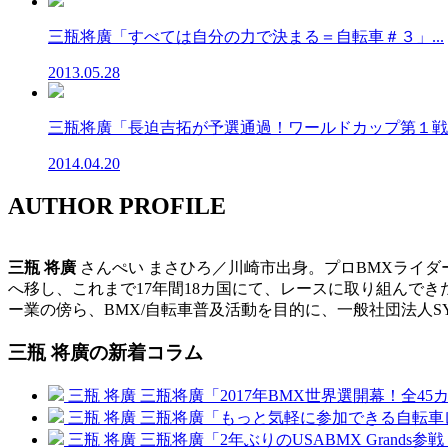
三瓶将廣「すべては自分の力で決まる＝自転車＃３」...
2013.05.28
三瓶将廣「長迫吉拓が予選通過！ワールドカップ第１戦」.
2014.04.20
AUTHOR PROFILE
三瓶 将廣
さんぺい まさひろ／川崎市出身。プロBMXライダー
へ移し、これまで17年間18カ国にて、レースに取り組んで
ー業の傍ら、BMX/自転車普及活動を目的に、一般社団法人SYS
三瓶 将廣の新着コラム
三瓶 将廣
三瓶将廣「2017年BMX世界選開幕！全45
三瓶 将廣
三瓶将廣「もっと気軽に参加できる自転車
三瓶 将廣
三瓶将廣「2年ぶりのUSABMX Grands参