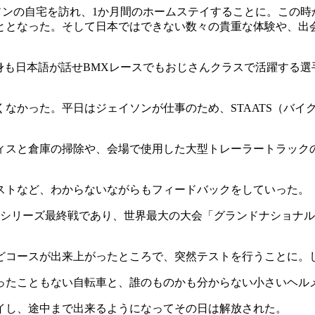
イソンの自宅を訪れ、1か月間のホームステイすることに。この
ととなった。そして日本ではできない数々の貴重な体験や、出
、自身も日本語が話せBMXレースでもおじさんクラスで活躍する
なかった。平日はジェイソンが仕事のため、STAATS（バイ
ィスと倉庫の掃除や、会場で使用した大型トレーラートラック
ストなど、わからないながらもフィードバックをしていった。
ルシリーズ最終戦であり、世界最大の大会「グランドナショナ
ょうどコースが出来上がったところで、突然テストを行うことに
ったこともない自転車と、誰のものかも分からない小さいヘル
イし、途中まで出来るようになってその日は解放された。