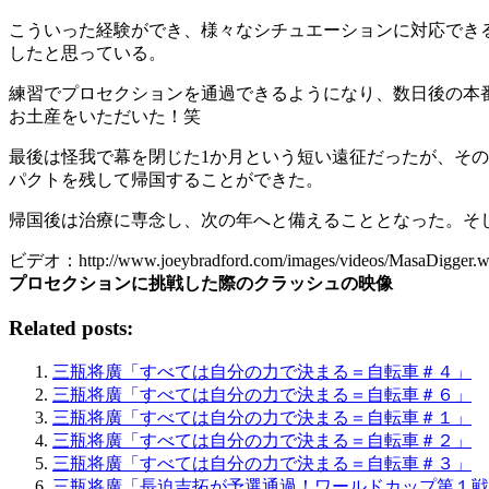
こういった経験ができ、様々なシチュエーションに対応でき
したと思っている。
練習でプロセクションを通過できるようになり、数日後の本
お土産をいただいた！笑
最後は怪我で幕を閉じた1か月という短い遠征だったが、その間にたくさん
パクトを残して帰国することができた。
帰国後は治療に専念し、次の年へと備えることとなった。そし
ビデオ：http://www.joeybradford.com/images/videos/MasaDigger.
プロセクションに挑戦した際のクラッシュの映像
Related posts:
三瓶将廣「すべては自分の力で決まる＝自転車＃４」
三瓶将廣「すべては自分の力で決まる＝自転車＃６」
三瓶将廣「すべては自分の力で決まる＝自転車＃１」
三瓶将廣「すべては自分の力で決まる＝自転車＃２」
三瓶将廣「すべては自分の力で決まる＝自転車＃３」
三瓶将廣「長迫吉拓が予選通過！ワールドカップ第１戦