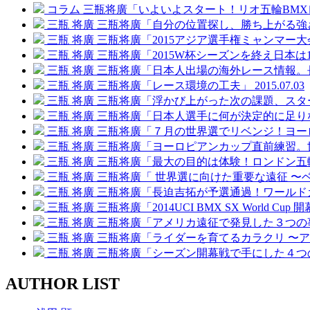
コラム
三瓶将廣「いよいよスタート！リオ五輪BMX
三瓶 将廣
三瓶将廣「自分の位置探し、勝ち上がる強
三瓶 将廣
三瓶将廣「2015アジア選手権ミャンマー大
三瓶 将廣
三瓶将廣「2015W杯シーズンを終え日本
三瓶 将廣
三瓶将廣「日本人出場の海外レース情報。
三瓶 将廣
三瓶将廣「レース環境の工夫」
2015.07.03
三瓶 将廣
三瓶将廣「浮かび上がった次の課題、スタ
三瓶 将廣
三瓶将廣「日本人選手に何が決定的に足り
三瓶 将廣
三瓶将廣「７月の世界選でリベンジ！ヨー
三瓶 将廣
三瓶将廣「ヨーロピアンカップ直前練習。
三瓶 将廣
三瓶将廣「最大の目的は体験！ロンドン五
三瓶 将廣
三瓶将廣「 世界選に向けた重要な遠征 〜
三瓶 将廣
三瓶将廣「長迫吉拓が予選通過！ワールド
三瓶 将廣
三瓶将廣「2014UCI BMX SX World Cup 
三瓶 将廣
三瓶将廣「アメリカ遠征で発見した３つの
三瓶 将廣
三瓶将廣「ライダーを育てるカラクリ 〜
三瓶 将廣
三瓶将廣「シーズン開幕戦で手にした４つ
AUTHOR LIST