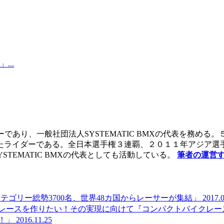
..
であり、一般社団法人SYSTEMATIC BMXの代表を務め
きたライダーである。全日本選手権３連覇、２０１１年アジア
TEMATIC BMXの代表としても活動している。
筆者の運営
カテゴリー総勢3700名、世界48カ国からレーサーが集結」
2017.
レースを作りたい！その実現に向けて『コンパクトバイクレー
戦！」
2016.11.25