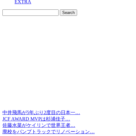
EXTRA
中井飛馬が5年ぶり2度目の日本一…
JCF AWARD MVPは杉浦佳子…
佐藤水菜がケイリンで世界王者…
廃校をパンプトラックでリノベーション…