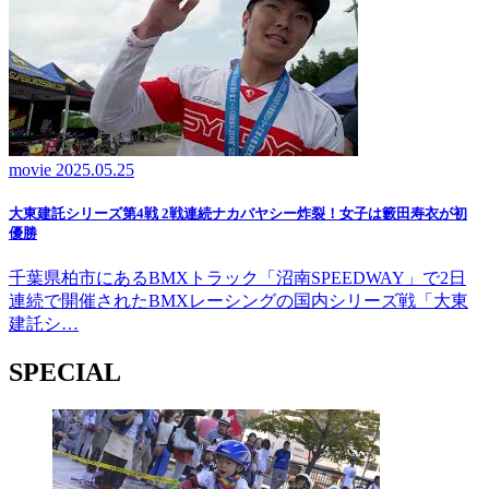
movie
2025.05.25
大東建託シリーズ第4戦 2戦連続ナカバヤシー炸裂！女子は籔田寿衣が初
優勝
千葉県柏市にあるBMXトラック「沼南SPEEDWAY」で2日
連続で開催されたBMXレーシングの国内シリーズ戦「大東
建託シ…
SPECIAL