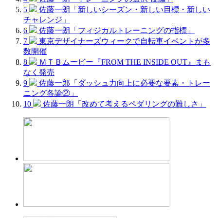
5
佐藤一朗「新しいシーズン・新しい目標・新しい
チャレンジ」
6
佐藤一朗「フィジカルトレーニングの指標」
7
東京デザイナーズウィークで自転車イベントが多
数開催
8
ＭＴＢムービー『FROM THE INSIDE OUT』まも
なく発売
9
佐藤一郎「ダッシュ力向上に必要な要素・トレー
ニング各論②」
10
佐藤一朗「改めて考えるペダリングの難しさ」