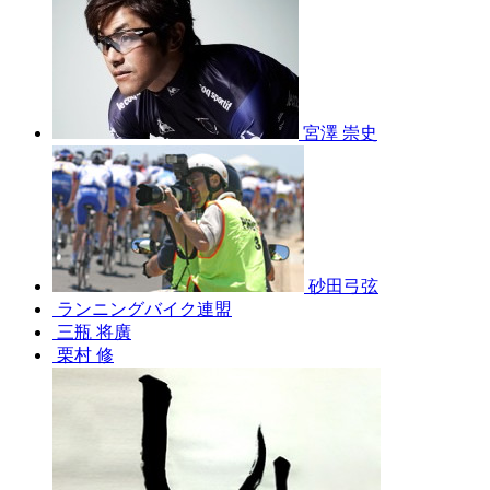
宮澤 崇史
砂田弓弦
ランニングバイク連盟
三瓶 将廣
栗村 修