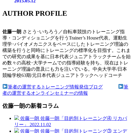
2015.05.12
AUTHOR PROFILE
佐藤一朗
さとう･いちろう／自転車競技のトレーニング指
導・コンディショニングを行うTrainer’s House代表。運動生
理学･バイオメカニクスをベースにしたトレーニング理論の
構築を行うと同時にトレーニングの標準化を目指す。これま
での研究の成果を基に日本代表ジュニアトラックチームを始
め数々の高校･大学チームでの指導経験を持ち、現在はトレ
ーニング理論の普及にも力を注いでいる。中央大学卒/日本
競輪学校63期/元日本代表ジュニアトラックヘッドコーチ
筆者の運営するトレーニング情報発信ブログ
筆
者の運営するオンラインセミナーの情報
佐藤一朗の新着コラム
佐藤一朗
佐藤一朗「目的別トレーニング④ リカバ
リー」
2022.11.02
佐藤一朗
佐藤一朗「目的別トレーニング③ エンデ