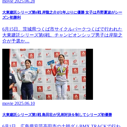
movie
2025.06.28
大東建託シリーズ第6戦 岸龍之介が2年ぶりに優勝 女子は丹野夏波がシー
ズン初勝利
6月15日、茨城県つくば市サイクルパークつくばで行われた
大東建託シリーズ第6戦。チャンピオンシップ男子は岸龍之
介が予選か…
movie
2025.06.10
大東建託シリーズ第5戦 島田壮が兄弟対決を制してシリーズ初優勝
6月1日、広島県安芸高田市の土師ダムBMX TRACKで行わ