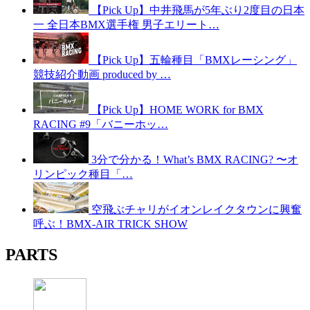
【Pick Up】中井飛馬が5年ぶり2度目の日本
一 全日本BMX選手権 男子エリート…
【Pick Up】五輪種目「BMXレーシング」
競技紹介動画 produced by …
【Pick Up】HOME WORK for BMX
RACING #9「バニーホッ…
3分で分かる！What’s BMX RACING? 〜オ
リンピック種目「…
空飛ぶチャリがイオンレイクタウンに興奮
呼ぶ！BMX-AIR TRICK SHOW
PARTS