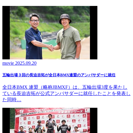
movie
2025.09.20
五輪出場３回の長迫吉拓が全日本BMX連盟のアンバサダーに就任
全日本BMX 連盟（略称JBMXF）は、五輪出場3度を果たし
ている長迫吉拓が公式アンバサダーに就任したことを発表し
た同時…