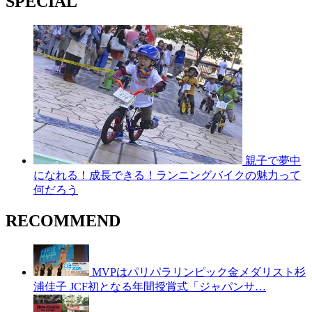
SPECIAL
親子で夢中
になれる！成長できる！ランニングバイクの魅力って
何だろう
RECOMMEND
MVPはパリパラリンピック金メダリスト杉
浦佳子 JCF初となる年間授賞式「ジャパンサ…