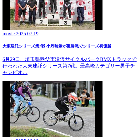
movie
2025.07.19
大東建託シリーズ第7戦 ⼩丹晄希が復帰戦でシリーズ初優勝
6月29日、埼玉県秩父市滝沢サイクルパークBMXトラックで
行われた大東建託シリーズ第7戦。最高峰カテゴリー男子チ
ャンピオ…