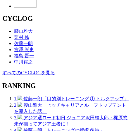
CYCLOG
腰山雅大
栗村 修
佐藤一朗
宮澤 崇史
福島 晋一
中川裕之
すべてのCYCLOGを見る
RANKING
1
佐藤一朗「目的別トレーニング ① トルクアップ」
2
腰山雅大「ヒッチキャリアとルーフトップテント
を導入した話」
3
アジア選ロード初日 ジュニア沢田桂太郎・梶原悠
未が揃ってアジア王者に！
4
佐藤一朗「トレーニングの選択 後編」