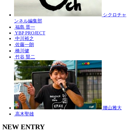
シクロチャ
ンネル編集部
福島 晋一
YBP PROJECT
中川裕之
佐藤一朗
橋川健
竹谷 賢二
腰山雅大
高木聖雄
NEW ENTRY