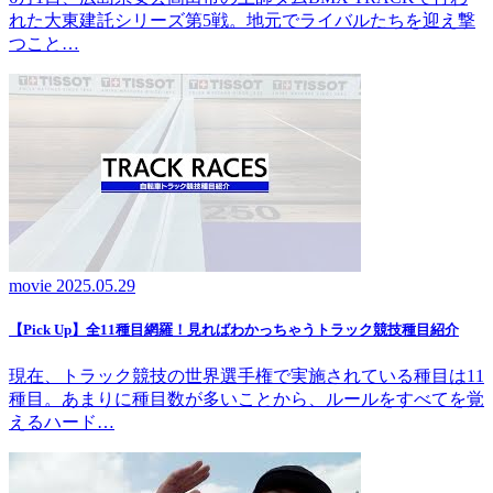
れた大東建託シリーズ第5戦。地元でライバルたちを迎え撃
つこと…
movie
2025.05.29
【Pick Up】全11種目網羅！見ればわかっちゃうトラック競技種目紹介
現在、トラック競技の世界選手権で実施されている種目は11
種目。あまりに種目数が多いことから、ルールをすべてを覚
えるハード…