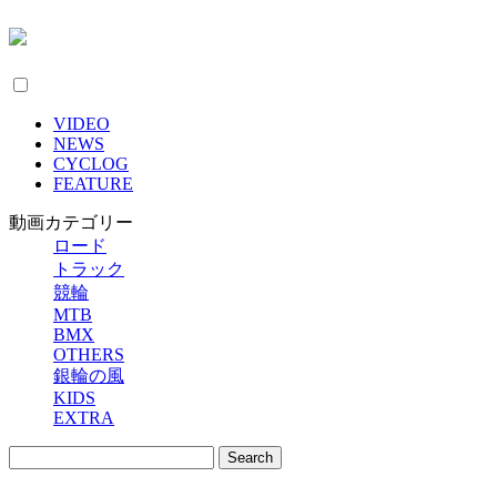
VIDEO
NEWS
CYCLOG
FEATURE
動画カテゴリー
ロード
トラック
競輪
MTB
BMX
OTHERS
銀輪の風
KIDS
EXTRA