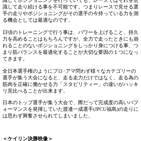
識してポジショニングを行っていても、レースではそれを意
識して走り続ける事を不可能です。つまりレースで見せる選
手の走りやポジショニングがその選手の今持っている力を測
る機会としては最適なのです。
日頃のトレーニングで行う事は、パワーを上げること、持久
力を高めることはもちろんですが、全力で走ったときにも崩
れることのないポジショニングをしっかり身につける事、つ
まり筋バランスを最適化することが大切な要因の１つになっ
てきます。
全日本選手権のようにプロ･アマ問わず様々なカテゴリーの
選手が集う大会になると、走る走力だけではなく、走る為の
筋肉を正確に働かせる力「スタビリティー」の違いがハッキ
リ見比べることが出来ます。
日本のトップ選手が集う大会で、際だって完成度の高いパフ
ォーマンスを発揮していた渡邊一成選手(JPCU福島)の走りに
は思わず興奮させられてしまいました。
＜ケイリン決勝映像＞