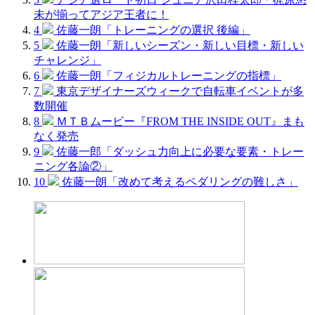
未が揃ってアジア王者に！
4
佐藤一朗「トレーニングの選択 後編」
5
佐藤一朗「新しいシーズン・新しい目標・新しい
チャレンジ」
6
佐藤一朗「フィジカルトレーニングの指標」
7
東京デザイナーズウィークで自転車イベントが多
数開催
8
ＭＴＢムービー『FROM THE INSIDE OUT』まも
なく発売
9
佐藤一郎「ダッシュ力向上に必要な要素・トレー
ニング各論②」
10
佐藤一朗「改めて考えるペダリングの難しさ」