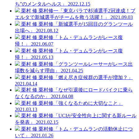
ち”のメンタルヘルス」
2022.12.15
栗村 修
栗村修一「東京パラで杉浦選手2冠達成！ブ
エルタで新城選手がチームを救う活躍！」
2021.09.03
栗村 修
栗村修「新城選手が15回目のグランツール
出場へ」
2021.08.12
栗村 修
栗村修「トム・デュムランがレース復
帰！」
2021.06.07
栗村 修
栗村修「トム・デュムランがレース復
帰！」
2021.05.13
栗村 修
栗村修「グランツールレーサーがレース出
場数を減らす理由」
2021.04.25
栗村 修
栗村修「燃え尽き症候群の選手が増加？」
2021.04.14
栗村 修
栗村修「なぜ引退後にロードバイクに乗ら
なくなるのか」
2021.04.08
栗村 修
栗村修「強くなるために大切なこと」
2021.03.13
栗村 修
栗村修「UCIが安全性向上に関する新ルール
を発表」
2021.02.15
栗村 修
栗村修「トム・デュムランの活動休止につ
いて」
2021.01.26