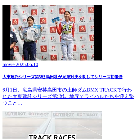
movie
2025.06.10
大東建託シリーズ第5戦 島田壮が兄弟対決を制してシリーズ初優勝
6月1日、広島県安芸高田市の土師ダムBMX TRACKで行わ
れた大東建託シリーズ第5戦。地元でライバルたちを迎え撃
つこと…