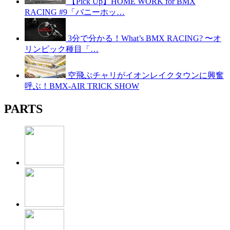
【Pick Up】HOME WORK for BMX
RACING #9「バニーホッ…
3分で分かる！What’s BMX RACING? 〜オ
リンピック種目「…
空飛ぶチャリがイオンレイクタウンに興奮
呼ぶ！BMX-AIR TRICK SHOW
PARTS