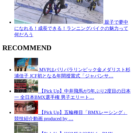
親子で夢中
になれる！成長できる！ランニングバイクの魅力って
何だろう
RECOMMEND
MVPはパリパラリンピック金メダリスト杉
浦佳子 JCF初となる年間授賞式「ジャパンサ…
【Pick Up】中井飛馬が5年ぶり2度目の日本
一 全日本BMX選手権 男子エリート…
【Pick Up】五輪種目「BMXレーシング」
競技紹介動画 produced by …