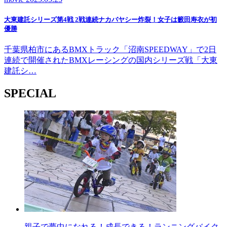
大東建託シリーズ第4戦 2戦連続ナカバヤシー炸裂！女子は籔田寿衣が初
優勝
千葉県柏市にあるBMXトラック「沼南SPEEDWAY」で2日
連続で開催されたBMXレーシングの国内シリーズ戦「大東
建託シ…
SPECIAL
親子で夢中になれる！成長できる！ランニングバイク