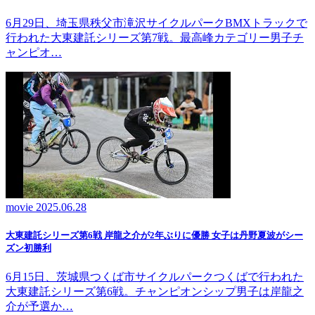
6月29日、埼玉県秩父市滝沢サイクルパークBMXトラックで
行われた大東建託シリーズ第7戦。最高峰カテゴリー男子チ
ャンピオ…
movie
2025.06.28
大東建託シリーズ第6戦 岸龍之介が2年ぶりに優勝 女子は丹野夏波がシー
ズン初勝利
6月15日、茨城県つくば市サイクルパークつくばで行われた
大東建託シリーズ第6戦。チャンピオンシップ男子は岸龍之
介が予選か…