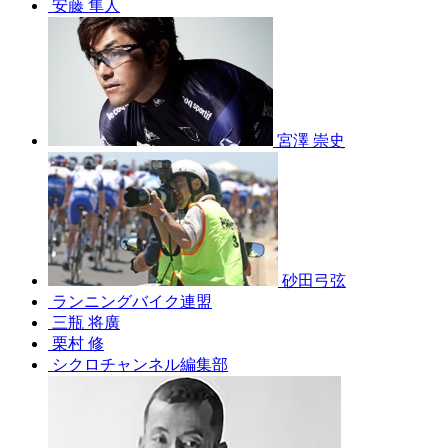
安藤 隼人
宮澤 崇史
砂田弓弦
ランニングバイク連盟
三瓶 将廣
栗村 修
シクロチャンネル編集部