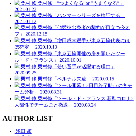
栗村 修
栗村修「”つよくなる”or ”うまくなる”」
2021.01.23
栗村 修
栗村修「ハンマーシリーズを検証する」
2021.01.12
栗村 修
栗村修「他競技出身者の契約が目立つ今オ
フ」
2020.12.15
栗村 修
栗村修「増田成幸選手が東京五輪代表にほ
ぼ確定」
2020.10.13
栗村 修
栗村修「東京五輪開催の扉を開いたツー
ル・ド・フランス」
2020.10.01
栗村 修
栗村修「若い選手が活躍する理由」
2020.09.25
栗村 修
栗村修「ベルナル失速」
2020.09.15
栗村 修
栗村修「ツール開幕！2日目終了時点の各チ
ーム分析」
2020.08.31
栗村 修
栗村修「ツール・ド・フランス 新型コロナ2
人陽性でチームごと撤退」
2020.08.24
AUTHOR LIST
浅田 顕