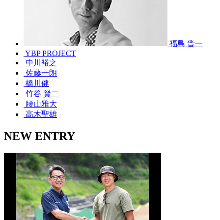
福島 晋一
YBP PROJECT
中川裕之
佐藤一朗
橋川健
竹谷 賢二
腰山雅大
高木聖雄
NEW ENTRY