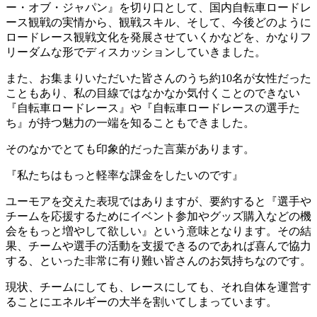
ー・オブ・ジャパン』を切り口として、国内自転車ロードレ
ース観戦の実情から、観戦スキル、そして、今後どのように
ロードレース観戦文化を発展させていくかなどを、かなりフ
リーダムな形でディスカッションしていきました。
また、お集まりいただいた皆さんのうち約10名が女性だった
こともあり、私の目線ではなかなか気付くことのできない
『自転車ロードレース』や『自転車ロードレースの選手た
ち』が持つ魅力の一端を知ることもできました。
そのなかでとても印象的だった言葉があります。
『私たちはもっと軽率な課金をしたいのです』
ユーモアを交えた表現ではありますが、要約すると『選手や
チームを応援するためにイベント参加やグッズ購入などの機
会をもっと増やして欲しい』という意味となります。その結
果、チームや選手の活動を支援できるのであれば喜んで協力
する、といった非常に有り難い皆さんのお気持ちなのです。
現状、チームにしても、レースにしても、それ自体を運営す
ることにエネルギーの大半を割いてしまっています。