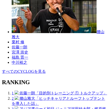
腰山
雅大
栗村 修
佐藤一朗
宮澤 崇史
福島 晋一
中川裕之
すべてのCYCLOGを見る
RANKING
1
佐藤一朗「目的別トレーニング ① トルクアップ」
2
腰山雅大「ヒッチキャリアとルーフトップテント
を導入した話」
3
アジア選ロード初日 ジュニア沢田桂太郎・梶原悠