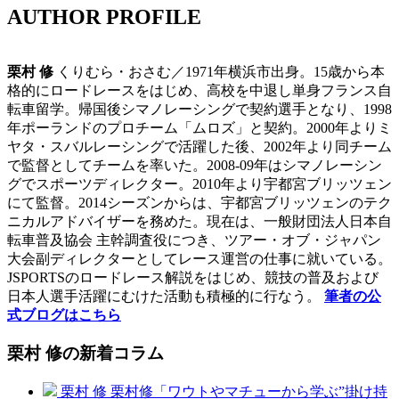
AUTHOR PROFILE
栗村 修
くりむら・おさむ／1971年横浜市出身。15歳から本
格的にロードレースをはじめ、高校を中退し単身フランス自
転車留学。帰国後シマノレーシングで契約選手となり、1998
年ポーランドのプロチーム「ムロズ」と契約。2000年よりミ
ヤタ・スバルレーシングで活躍した後、2002年より同チーム
で監督としてチームを率いた。2008-09年はシマノレーシン
グでスポーツディレクター。2010年より宇都宮ブリッツェン
にて監督。2014シーズンからは、宇都宮ブリッツェンのテク
ニカルアドバイザーを務めた。現在は、一般財団法人日本自
転車普及協会 主幹調査役につき、ツアー・オブ・ジャパン
大会副ディレクターとしてレース運営の仕事に就いている。
JSPORTSのロードレース解説をはじめ、競技の普及および
日本人選手活躍にむけた活動も積極的に行なう。
筆者の公
式ブログはこちら
栗村 修の新着コラム
栗村 修
栗村修「ワウトやマチューから学ぶ”掛け持