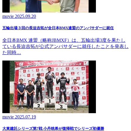
movie
2025.09.20
五輪出場３回の長迫吉拓が全日本BMX連盟のアンバサダーに就任
全日本BMX 連盟（略称JBMXF）は、五輪出場3度を果たし
ている長迫吉拓が公式アンバサダーに就任したことを発表し
た同時…
movie
2025.07.19
大東建託シリーズ第7戦 ⼩丹晄希が復帰戦でシリーズ初優勝