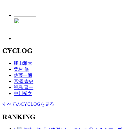
CYCLOG
腰山雅大
栗村 修
佐藤一朗
宮澤 崇史
福島 晋一
中川裕之
すべてのCYCLOGを見る
RANKING