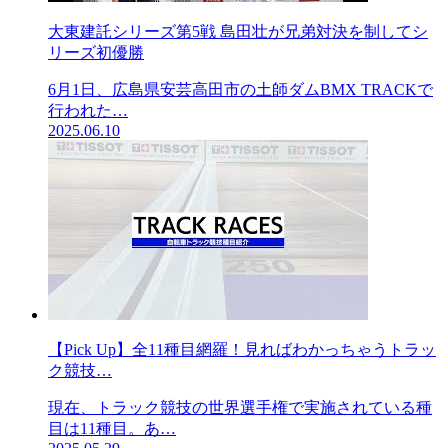
大東建託シリーズ第5戦 島田壮が兄弟対決を制してシ
リーズ初優勝
6月1日、広島県安芸高田市の土師ダムBMX TRACKで
行われた…
2025.06.10
【Pick Up】全11種目網羅！見ればわかっちゃうトラッ
ク競技…
現在、トラック競技の世界選手権で実施されている種
目は11種目。あ…