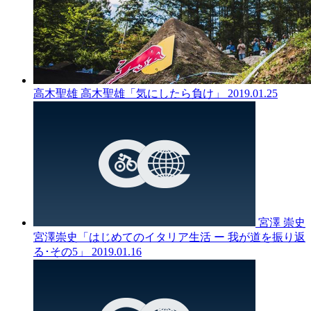
高木聖雄
高木聖雄「気にしたら負け」
2019.01.25
宮澤 崇史
宮澤崇史「はじめてのイタリア生活 ー 我が道を振り返
る･その5」
2019.01.16