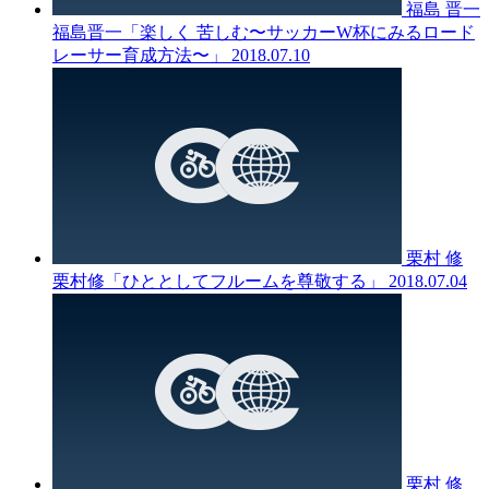
福島 晋一
福島晋一「楽しく 苦しむ〜サッカーW杯にみるロード
レーサー育成方法〜」
2018.07.10
栗村 修
栗村修「ひととしてフルームを尊敬する」
2018.07.04
栗村 修