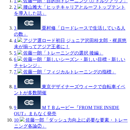
1
佐藤一朗「目的別トレーニング ① トルクアップ」
2
腰山雅大「ヒッチキャリアとルーフトップテント
を導入した話」
3
栗村修「ロードレースで生活している人
の数」
4
アジア選ロード初日 ジュニア沢田桂太郎・梶原悠
未が揃ってアジア王者に！
5
佐藤一朗「トレーニングの選択 後編」
6
佐藤一朗「新しいシーズン・新しい目標・新しい
チャレンジ」
7
佐藤一朗「フィジカルトレーニングの指標」
8
東京デザイナーズウィークで自転車イベ
ントが多数開催
9
ＭＴＢムービー『FROM THE INSIDE
OUT』まもなく発売
10
佐藤一郎「ダッシュ力向上に必要な要素・トレー
ニング各論②」