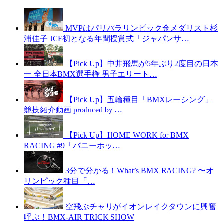
MVPはパリパラリンピック金メダリスト杉
浦佳子 JCF初となる年間授賞式「ジャパンサ…
【Pick Up】中井飛馬が5年ぶり2度目の日本
一 全日本BMX選手権 男子エリート…
【Pick Up】五輪種目「BMXレーシング」
競技紹介動画 produced by …
【Pick Up】HOME WORK for BMX
RACING #9「バニーホッ…
3分で分かる！What’s BMX RACING? 〜オ
リンピック種目「…
空飛ぶチャリがイオンレイクタウンに興奮
呼ぶ！BMX-AIR TRICK SHOW