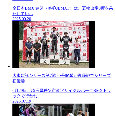
全日本BMX 連盟（略称JBMXF）は、五輪出場3度を果
たしてい…
2025.09.20
大東建託シリーズ第7戦 ⼩丹晄希が復帰戦でシリーズ
初優勝
6月29日、埼玉県秩父市滝沢サイクルパークBMXトラ
ックで行われ…
2025.07.19