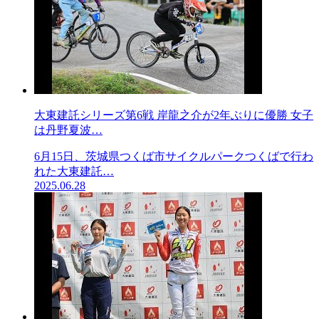
大東建託シリーズ第6戦 岸龍之介が2年ぶりに優勝 女子
は丹野夏波…
6月15日、茨城県つくば市サイクルパークつくばで行わ
れた大東建託…
2025.06.28