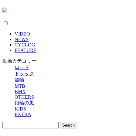
VIDEO
NEWS
CYCLOG
FEATURE
動画カテゴリー
ロード
トラック
競輪
MTB
BMX
OTHERS
銀輪の風
KIDS
EXTRA