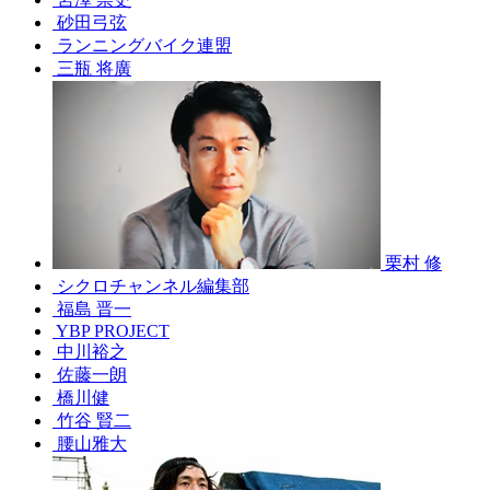
砂田弓弦
ランニングバイク連盟
三瓶 将廣
栗村 修
シクロチャンネル編集部
福島 晋一
YBP PROJECT
中川裕之
佐藤一朗
橋川健
竹谷 賢二
腰山雅大