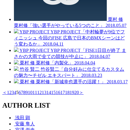
栗村 修
栗村修「強い選手がやっている5つのこと」
2018.05.07
YBP PROJECT
YBP PROJECT「中村輪夢が9位でフ
ィニッシュ 今回のFISE 広島で日本のBMXシーンはど
う変わるか」
2018.04.11
YBP PROJECT
YBP PROJECT「FISE1日目が終了 ま
さかの大雨で全ての競技が中止に」
2018.04.07
栗村 修
栗村修「内製化」
2018.04.04
竹谷 賢二
竹谷賢二「自分好みに仕立てるカスタム
の魅力〜チゼル エキスパート」
2018.03.23
栗村 修
栗村修「新城幸也選手の活躍！」
2018.03.17
＜
1
2
3
4
5
6
7
8
9
10
11
12
13
14
15
16
17
18
19
20
＞
AUTHOR LIST
浅田 顕
安藤 隼人
宮澤 崇史