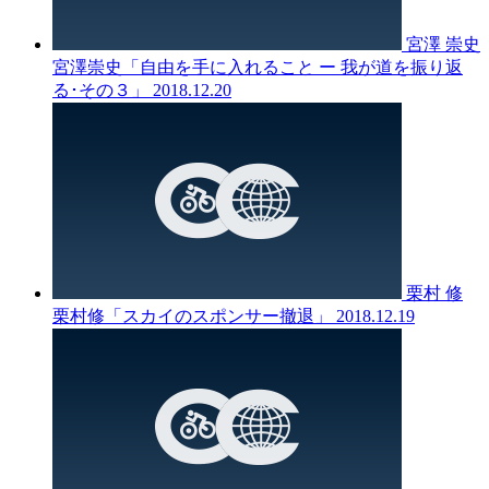
宮澤 崇史
宮澤崇史「自由を手に入れること ー 我が道を振り返
る･その３」
2018.12.20
栗村 修
栗村修「スカイのスポンサー撤退」
2018.12.19