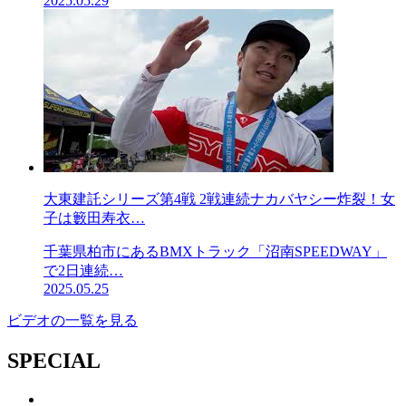
2025.05.29
大東建託シリーズ第4戦 2戦連続ナカバヤシー炸裂！女
子は籔田寿衣…
千葉県柏市にあるBMXトラック「沼南SPEEDWAY」
で2日連続…
2025.05.25
ビデオの一覧を見る
SPECIAL