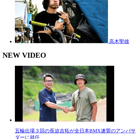
高木聖雄
NEW VIDEO
五輪出場３回の長迫吉拓が全日本BMX連盟のアンバサ
ダーに就任