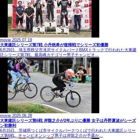
movie
2025.07.19
大東建託シリーズ第7戦 ⼩丹晄希が復帰戦でシリーズ初優勝
6月29日、埼玉県秩父市滝沢サイクルパークBMXトラックで行われた大東建
託シリーズ第7戦。最高峰カテゴリー男子チャンピオ…
movie
2025.06.28
大東建託シリーズ第6戦 岸龍之介が2年ぶりに優勝 女子は丹野夏波がシーズ
ン初勝利
6月15日、茨城県つくば市サイクルパークつくばで行われた大東建託シリー
ズ第6戦。チャンピオンシップ男子は岸龍之介が予選か…