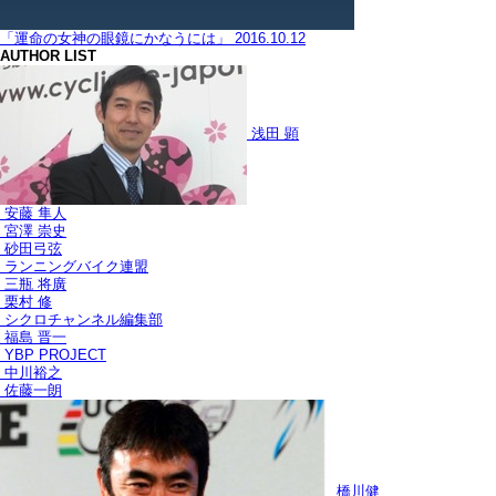
「運命の女神の眼鏡にかなうには」
2016.10.12
AUTHOR LIST
浅田 顕
安藤 隼人
宮澤 崇史
砂田弓弦
ランニングバイク連盟
三瓶 将廣
栗村 修
シクロチャンネル編集部
福島 晋一
YBP PROJECT
中川裕之
佐藤一朗
橋川健