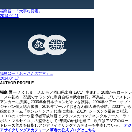
福島晋一「大事な要素」...
2014.02.11
福島晋一「おっさんの苦言」...
2014.04.17
AUTHOR PROFILE
福島 晋一
ふくしま しんいち／岡山県出身 1971年生まれ。20歳からロードレ
ースを初め、22歳でオランダに単身自転車武者修行。卒業後、ブリヂストン
アンカーに所属し2003年全日本チャンピオンを獲得。2004年ツアー・オブ・
ジャパン個人総合優勝、2010年ツールドおきなわ個人総合優勝。2003年から
始めたチーム「ボンシャンス」代表に就任。2013年シーズンを最後に引退。
ＪＯＣのスポーツ指導者育成制度でフランスのコンチネンタルチーム「ラ・
ポム・マルセイユ」の監督として2年間の研修を経て、現在はアジアのロー
ドレース普及を目指しアジアサイクリングアカデミーを主宰している。
アジ
アサイクリングアカデミー
／
筆者の公式ブログはこちら