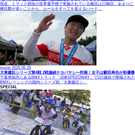
現在、トラック競技の世界選手権で実施されている種目は11種目。あまりに
種目数が多いことから、ルールをすべてを覚えるハード…
movie
2025.05.25
大東建託シリーズ第4戦 2戦連続ナカバヤシー炸裂！女子は籔田寿衣が初優勝
千葉県柏市にあるBMXトラック「沼南SPEEDWAY」で2日連続で開催された
BMXレーシングの国内シリーズ戦「大東建託シ…
SPECIAL