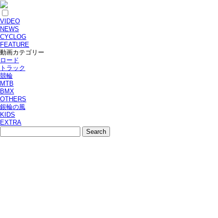
VIDEO
NEWS
CYCLOG
FEATURE
動画カテゴリー
ロード
トラック
競輪
MTB
BMX
OTHERS
銀輪の風
KIDS
EXTRA