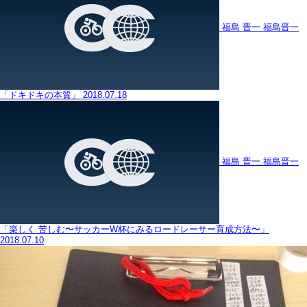
福島 晋一
福島晋一
「ドキドキの本質」
2018.07.18
福島 晋一
福島晋一
「楽しく 苦しむ〜サッカーW杯にみるロードレーサー育成方法〜」
2018.07.10