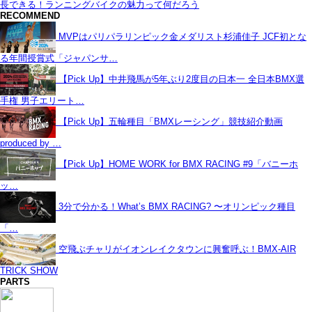
長できる！ランニングバイクの魅力って何だろう
RECOMMEND
MVPはパリパラリンピック金メダリスト杉浦佳子 JCF初とな
る年間授賞式「ジャパンサ…
【Pick Up】中井飛馬が5年ぶり2度目の日本一 全日本BMX選
手権 男子エリート…
【Pick Up】五輪種目「BMXレーシング」競技紹介動画
produced by …
【Pick Up】HOME WORK for BMX RACING #9「バニーホ
ッ…
3分で分かる！What’s BMX RACING? 〜オリンピック種目
「…
空飛ぶチャリがイオンレイクタウンに興奮呼ぶ！BMX-AIR
TRICK SHOW
PARTS