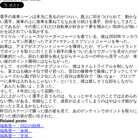
選手の落車シーンは本当に見るのがつらい。路上に叩きつけられて、動かな
い選手。落車の上に落車を重ねてもなお走り続ける選手。自分もしてきたこ
とであるが、その度にどれだけ自転車が好きか？夢を掴みたい気持ちが強い
かを試されている気がする。
マイケル・マシューズがリーダージャージを着ている。彼は2010年ランカウ
ィでクムサン所属だったアヌア=マナンとスプリントジャージを争った。
結果は、アヌアがスプリントジャージを獲得したが、ゲンティンハイランド
でポイントを取りに行くと言う相手の裏をついた走りでガッツを見せたのが
印象的だった。折れた鎖骨を抱えながらチームカーの中から見守ったが、幸
い彼のポイント獲得にはならなかった。
そして、その年のツアーオブジャパン。彼はタイムトライアルを制しなが
ら、富士山も確か４位で登り切った。翌日の修善寺で最後にアタックしてマ
シューズから逃げ切り２位に入った自分は表彰台で「強いなぁ~ プロツア
ーに来年は入れるんじゃない？」というと、彼は嬉しそうな顔をしながら
「あんたも強いよ」と言った。
そして、４年目になって花開いた。
上に上がっていく選手と言うものは、ちょっとやそっとのことでは止められ
ない勢いがある。些細なことで、成長が止まってしまうのはやはり才能がな
かったと言えるかもしれない。
昨日のステージで勝った彼の姿を見て、あのゲンティンでポイントを取りに
行った彼の姿が思い出された。
Related posts:
福島晋一「日記の効用」
福島晋一「余裕」
福島晋一「交渉」