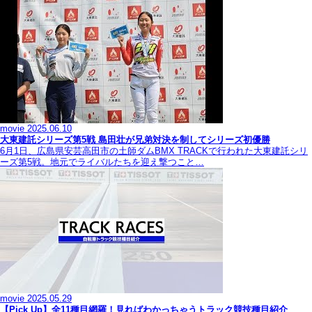
movie
2025.06.10
大東建託シリーズ第5戦 島田壮が兄弟対決を制してシリーズ初優勝
6月1日、広島県安芸高田市の土師ダムBMX TRACKで行われた大東建託シリ
ーズ第5戦。地元でライバルたちを迎え撃つこと…
movie
2025.05.29
【Pick Up】全11種目網羅！見ればわかっちゃうトラック競技種目紹介