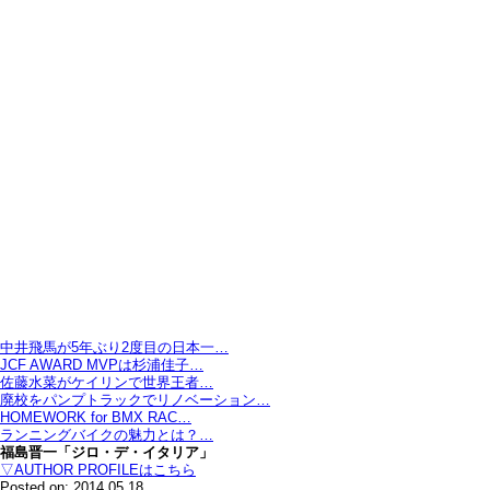
中井飛馬が5年ぶり2度目の日本一…
JCF AWARD MVPは杉浦佳子…
佐藤水菜がケイリンで世界王者…
廃校をパンプトラックでリノベーション…
HOMEWORK for BMX RAC…
ランニングバイクの魅力とは？…
福島晋一「ジロ・デ・イタリア」
▽AUTHOR PROFILEはこちら
Posted on: 2014.05.18