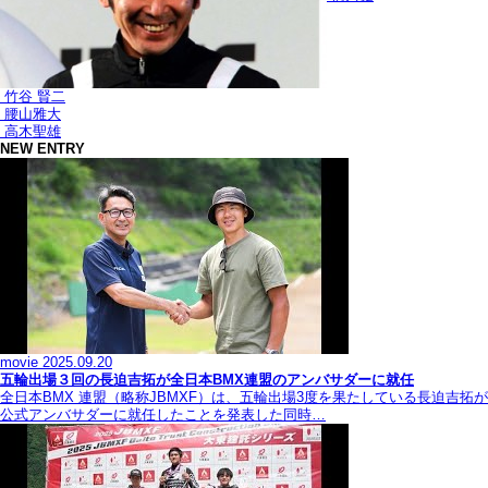
竹谷 賢二
腰山雅大
高木聖雄
NEW ENTRY
movie
2025.09.20
五輪出場３回の長迫吉拓が全日本BMX連盟のアンバサダーに就任
全日本BMX 連盟（略称JBMXF）は、五輪出場3度を果たしている長迫吉拓が
公式アンバサダーに就任したことを発表した同時…