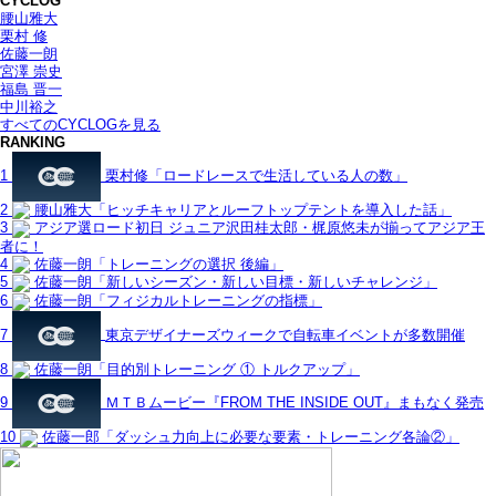
CYCLOG
腰山雅大
栗村 修
佐藤一朗
宮澤 崇史
福島 晋一
中川裕之
すべてのCYCLOGを見る
RANKING
1
栗村修「ロードレースで生活している人の数」
2
腰山雅大「ヒッチキャリアとルーフトップテントを導入した話」
3
アジア選ロード初日 ジュニア沢田桂太郎・梶原悠未が揃ってアジア王
者に！
4
佐藤一朗「トレーニングの選択 後編」
5
佐藤一朗「新しいシーズン・新しい目標・新しいチャレンジ」
6
佐藤一朗「フィジカルトレーニングの指標」
7
東京デザイナーズウィークで自転車イベントが多数開催
8
佐藤一朗「目的別トレーニング ① トルクアップ」
9
ＭＴＢムービー『FROM THE INSIDE OUT』まもなく発売
10
佐藤一郎「ダッシュ力向上に必要な要素・トレーニング各論②」