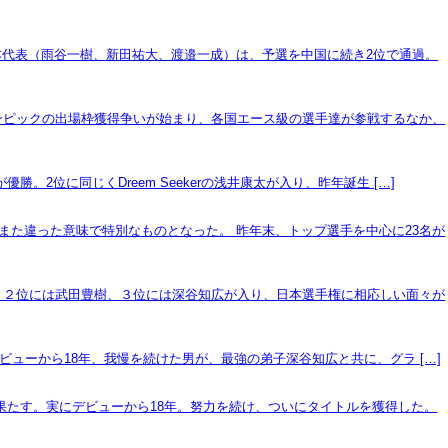
本代表（雨谷一樹、新田祐大、渡邉一成）は、予選を中国に続き2位で通過。
オリンピックの出場枠獲得争いが始まり、各国エース級の選手達が参戦するなか、
2位に同じくDreem Seekerの浅井康太が入り、昨年誕生 […]
た違った意味で特別なものとなった。 昨年末、トップ選手を中心に23名が
いた。２位には武田豊樹、３位には深谷知広が入り、日本選手権に相応しい面々が
デビューから18年、我慢を続けた男が、最強の弟子深谷知広と共に、グラ […]
果たす。実にデビューから18年。努力を続け、ついにタイトルを獲得した。