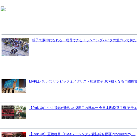
親子で夢中になれる！成長できる！ランニングバイクの魅力って何だ
MVPはパリパラリンピック金メダリスト杉浦佳子 JCF初となる年間授
【Pick Up】中井飛馬が5年ぶり2度目の日本一 全日本BMX選手権 男子
【Pick Up】五輪種目「BMXレーシング」競技紹介動画 produced by …