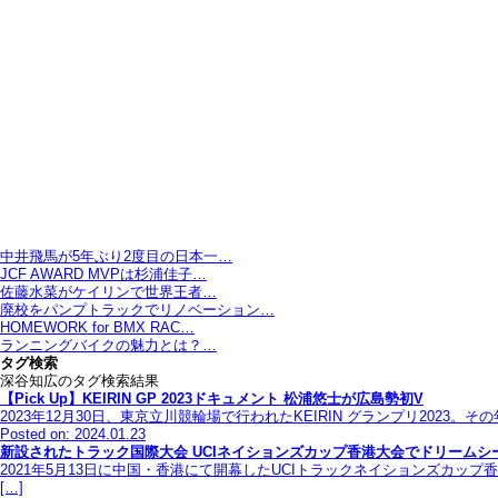
中井飛馬が5年ぶり2度目の日本一…
JCF AWARD MVPは杉浦佳子…
佐藤水菜がケイリンで世界王者…
廃校をパンプトラックでリノベーション…
HOMEWORK for BMX RAC…
ランニングバイクの魅力とは？…
タグ検索
深谷知広のタグ検索結果
【Pick Up】KEIRIN GP 2023ドキュメント 松浦悠士が広島勢初V
2023年12月30日、東京立川競輪場で行われたKEIRIN グランプリ20
Posted on: 2024.01.23
新設されたトラック国際大会 UCIネイションズカップ香港大会でドリームシ
2021年5月13日に中国・香港にて開幕したUCIトラックネイションズカ
[…]