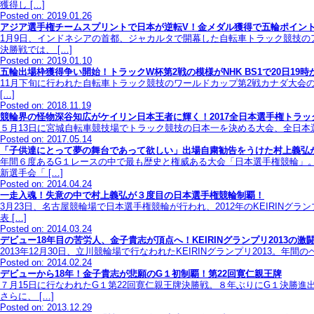
獲得し […]
Posted on: 2019.01.26
アジア選手権チームスプリントで日本が逆転V！金メダル獲得で五輪ポイン
1月9日、インドネシアの首都、ジャカルタで開幕した自転車トラック競技
決勝戦では、 […]
Posted on: 2019.01.10
五輪出場枠獲得争い開始！トラックW杯第2戦の模様がNHK BS1で20日19時
11月下旬に行われた自転車トラック競技のワールドカップ第2戦カナダ大会の
[…]
Posted on: 2018.11.19
競輪界の怪物深谷知広がケイリン日本王者に輝く！2017全日本選手権トラッ
５月13日に宮城自転車競技場でトラック競技の日本一を決める大会、全日本選手権ト
Posted on: 2017.05.14
「子供達にとって夢の舞台であって欲しい」出場自粛勧告をうけた村上義弘
年間６度あるG１レースの中で最も歴史と権威ある大会「日本選手権競輪」。
新選手会「 […]
Posted on: 2014.04.24
一走入魂！失意の中で村上義弘が３度目の日本選手権競輪制覇！
3月23日、名古屋競輪場で日本選手権競輪が行われ、2012年のKEIRI
表 […]
Posted on: 2014.03.24
デビュー18年目の苦労人、金子貴志が頂点へ！KEIRINグランプリ2013の激
2013年12月30日、立川競輪場で行なわれたKEIRINグランプリ2013
Posted on: 2014.02.24
デビューから18年！金子貴志が悲願のG１初制覇！第22回寛仁親王牌
７月15日に行なわれたG１第22回寛仁親王牌決勝戦。８年ぶりにG１決勝
さらに、 […]
Posted on: 2013.12.29