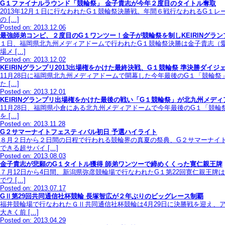
G１ファイナルラウンド「競輪祭」 金子貴志が今年２度目のタイトル奪取
2013年12月１日に行なわれたG１競輪祭決勝戦。年間６戦行なわれるG１
の […]
Posted on: 2013.12.06
最強師弟コンビ、２度目のG１ワンツー！金子が競輪祭を制しKEIRINグラ
１日、福岡県北九州メディアドームで行われたG１競輪祭決勝は金子貴志（愛知
場メ […]
Posted on: 2013.12.02
KEIRINグランプリ2013出場権をかけた最終決戦、G１競輪祭 準決勝ダイジ
11月28日に福岡県北九州メディアドームで開幕した今年最後のG１「競輪祭
た […]
Posted on: 2013.12.01
KEIRINグランプリ出場権をかけた最後の戦い「G１競輪祭」が北九州メデ
11月28日、福岡県小倉にある北九州メディアドームで今年最後のG１「競輪
を […]
Posted on: 2013.11.28
G２サマーナイトフェスティバル初日 予選ハイライト
８月２日から２日間の日程で行われる競輪界の真夏の祭典、G２サマーナイ
できる超サバイ […]
Posted on: 2013.08.03
金子貴志が悲願のG１タイトル獲得 師弟ワンツーで締めくくった寛仁親王牌
７月12日から4日間、新潟県弥彦競輪場で行なわれたG１第22回寛仁親王牌
でワ […]
Posted on: 2013.07.17
GⅡ第29回共同通信社杯競輪 長塚智広が２年ぶりのビッグレース制覇
福井競輪場で行なわれたＧⅡ共同通信社杯競輪は4月29日に決勝戦を迎え、
大きく前 […]
Posted on: 2013.04.29