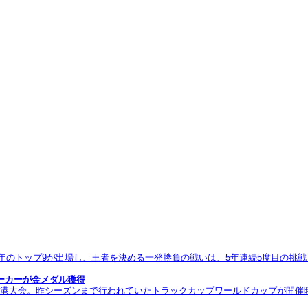
23。その年のトップ9が出場し、王者を決める一発勝負の戦いは、5年連続5度目の
ーカーが金メダル獲得
ップ香港大会。昨シーズンまで行われていたトラックカップワールドカップが開催