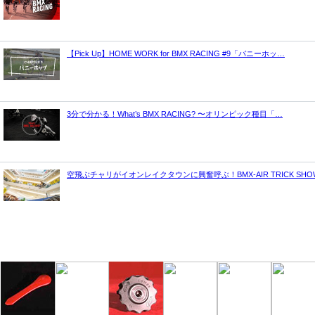
【Pick Up】HOME WORK for BMX RACING #9「バニーホッ…
3分で分かる！What’s BMX RACING? 〜オリンピック種目「…
空飛ぶチャリがイオンレイクタウンに興奮呼ぶ！BMX-AIR TRICK SHO