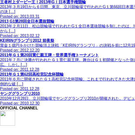
王者村上ダービー王！2013年GⅠ日本選手権競輪
2013年３月19日から６日間、東京、立川競輪場で行われたG１第66回日
の決 […]
Posted on: 2013.03.31
2013 G1第28回全日本選抜競輪
2013年２月11日、松山競輪場で行われたG１全日本選抜競輪を制したのは
から […]
Posted on: 2013.02.12
KEIRINグランプリ2012 前夜祭
賞金１億円をかけた競輪頂上決戦「KEIRINグランプリ」の決戦を前に1
Posted on: 2012.12.20
2011年Ｇ１第20回寛仁親王牌・世界選手権トーナメント
2011年７月に決勝が行われたＧ１寛仁親王牌。舞台はＧ１初開催となった
広。しかし […]
Posted on: 2011.12.28
2011年Ｇ１第62回高松宮記念杯競輪
2011年６月に開催されたＧ１高松宮記念杯競輪。これまで行われてきた大
倒的な破 […]
Posted on: 2011.12.28
ヤンググランプリ2010
2010年12月28日、立川競輪場でヤンググランプリ2010が開催された
Posted on: 2010.12.30
OFFICIAL CHANNEL