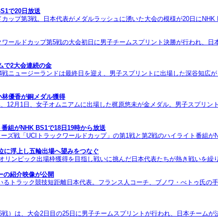
S1で20日放送
ドカップ第3戦。日本代表がメダルラッシュに湧いた大会の模様が20日にNHK BS1
トラックワールドカップ第5戦の大会初日に男子チームスプリント決勝が行われ、
ムで2大会連続の金
カップ第4戦ニュージーランドは最終日を迎え、男子スプリントに出場した深谷知
小林優香が銅メダル獲得
、12月1日、女子オムニアムに出場した梶原悠未が金メダル。男子スプリン
がNHK BS1で18日19時から放送
戦「UCIトラックワールドカップ」の第1戦と第2戦のハイライト番組がNHK 
グ8位に浮上し五輪出場へ望みをつなぐ
リンピック出場枠獲得を目指し戦いに挑んだ日本代表たちが熱き戦いを繰り広げた。
バーの紹介映像が公開
いるトラック競技短距離日本代表。フランス人コーチ、ブノワ・べトゥ氏の
全6戦）は、大会2日目の25日に男子チームスプリントが行われ、日本チーム