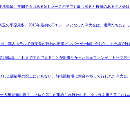
本選手権競輪。年間で６回あるGⅠレースの中でも最も歴史と権威のある同大会
、埼玉の平原康多。2013年最初のG１レースとなった今大会は、選手たちに
2月19日、都内ホテルで前夜祭が行われ出場メンバーが一同に会した。同会場
弥彦競輪場。これまで間近で見ることが出来なかった地元ファンが、トップ選
津びわこ競輪場の廃止にともない、前橋競輪場に舞台を移して行われた今大会
。デビュー５年未満の若手、上位９選手が集められ行われる、次世代を担う選手た