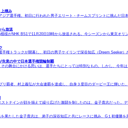
ト上積み
のアジア選手権。初日に行われた男子エリート・チームスプリントに挑んだ日
から放送
模様がNHK BS1で11月20日19時から放送される。今シーズンから東京
ク
ラックが開幕し、初日の男子ケイリンで深谷知広（Dreem Seeker）が優勝。
が失意の中で日本選手権競輪制覇
その舞台にかける思いは、選手たちにとっては特別なもの。しかし、今年はま
Nグランプリ覇者、村上義弘が大会連覇を達成し、自身３度目のダービー王に輝
闘
。年間のベストナインが顔を揃えて繰り広げた激闘を制したのは、金子貴志だった。
進出を果たした金子貴志は、弟子の深谷知広と共にレースに挑み、G１初優勝を