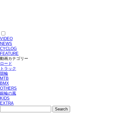
VIDEO
NEWS
CYCLOG
FEATURE
動画カテゴリー
ロード
トラック
競輪
MTB
BMX
OTHERS
銀輪の風
KIDS
EXTRA