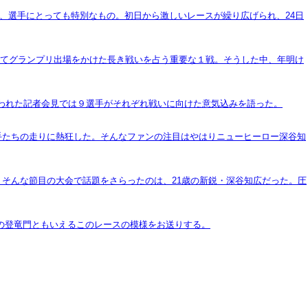
は、選手にとっても特別なもの。初日から激しいレースが繰り広げられ、24日
とってグランプリ出場をかけた長き戦いを占う重要な１戦。そうした中、年明け
で行われた記者会見では９選手がそれぞれ戦いに向けた意気込みを語った。
手たちの走りに熱狂した。そんなファンの注目はやはりニューヒーロー深谷知
。そんな節目の大会で話題をさらったのは、21歳の新鋭・深谷知広だった。圧
ちの登竜門ともいえるこのレースの模様をお送りする。