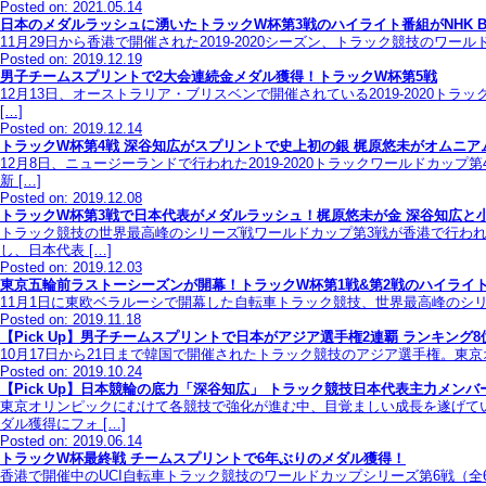
Posted on: 2021.05.14
日本のメダルラッシュに湧いたトラックW杯第3戦のハイライト番組がNHK B
11月29日から香港で開催された2019-2020シーズン、トラック競技のワール
Posted on: 2019.12.19
男子チームスプリントで2大会連続金メダル獲得！トラックW杯第5戦
12月13日、オーストラリア・ブリスベンで開催されている2019-2020
[…]
Posted on: 2019.12.14
トラックW杯第4戦 深谷知広がスプリントで史上初の銀 梶原悠未がオムニア
12月8日、ニュージーランドで行われた2019-2020トラックワールド
新 […]
Posted on: 2019.12.08
トラックW杯第3戦で日本代表がメダルラッシュ！梶原悠未が金 深谷知広と
トラック競技の世界最高峰のシリーズ戦ワールドカップ第3戦が香港で行われ
し、日本代表 […]
Posted on: 2019.12.03
東京五輪前ラストーシーズンが開幕！トラックW杯第1戦&第2戦のハイライト番組
11月1日に東欧ベラルーシで開幕した自転車トラック競技、世界最高峰のシリーズ
Posted on: 2019.11.18
【Pick Up】男子チームスプリントで日本がアジア選手権2連覇 ランキン
10月17日から21日まで韓国で開催されたトラック競技のアジア選手権。東京オ
Posted on: 2019.10.24
【Pick Up】日本競輪の底力「深谷知広」 トラック競技日本代表主力メン
東京オリンピックにむけて各競技で強化が進む中、目覚ましい成長を遂げて
ダル獲得にフォ […]
Posted on: 2019.06.14
トラックW杯最終戦 チームスプリントで6年ぶりのメダル獲得！
香港で開催中のUCI自転車トラック競技のワールドカップシリーズ第6戦（