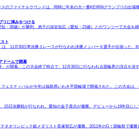
レースのファイナルラウンドは、同時に年末の大一番KEIRINグランプリの
ンプリに弾みをつける
・38歳）が勝利。弟子の深谷知広（愛知・23歳）とのワンツーで大会を締め
ェスト
」は、11月30日準決勝３レースが行なわれ決勝メンバー９選手が出揃った。K
ィアドームで開幕
祭」が開幕。この大会終了時点で、12月30日に行なわれる競輪界の頂点を決す
トフェスティバルが今年は福島県いわき平競輪場で開催された。この大会は、
は、15日決勝戦が行なわれ、愛知の金子貴志が優勝。デビューから19年目に
アテネオリンピック銀メダリスト長塚智広が優勝。2011年のGⅠ競輪祭で優