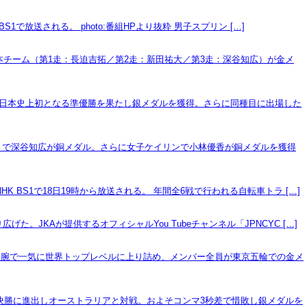
で放送される。 photo:番組HPより抜粋 男子スプリン […]
日本チーム（第1走：長迫吉拓／第2走：新田祐大／第3走：深谷知広）が金メ
広が日本史上初となる準優勝を果たし銀メダルを獲得。さらに同種目に出場した
トで深谷知広が銅メダル。さらに女子ケイリンで小林優香が銅メダルを獲得
BS1で18日19時から放送される。 年間全6戦で行われる自転車トラ […]
JKAが提供するオフィシャルYou Tubeチャンネル「JPNCYC […]
手腕で一気に世界トップレベルに上り詰め、メンバー全員が東京五輪での金メ
が決勝に進出しオーストラリアと対戦。およそコンマ3秒差で惜敗し銀メダルを