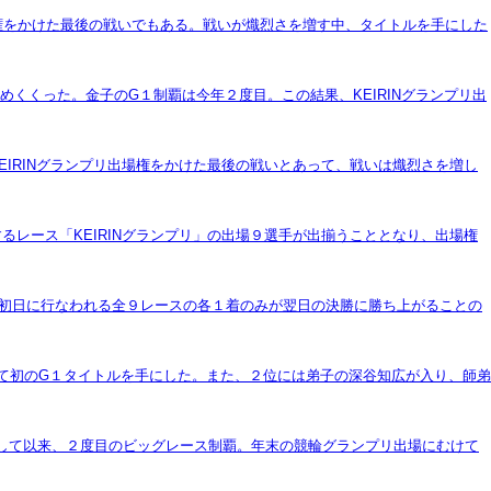
出場権をかけた最後の戦いでもある。戦いが熾烈さを増す中、タイトルを手にした
くくった。金子のG１制覇は今年２度目。この結果、KEIRINグランプリ出
EIRINグランプリ出場権をかけた最後の戦いとあって、戦いは熾烈さを増し
るレース「KEIRINグランプリ」の出場９選手が出揃うこととなり、出場権
初日に行なわれる全９レースの各１着のみが翌日の決勝に勝ち上がることの
して初のG１タイトルを手にした。また、２位には弟子の深谷知広が入り、師弟
勝して以来、２度目のビッグレース制覇。年末の競輪グランプリ出場にむけて