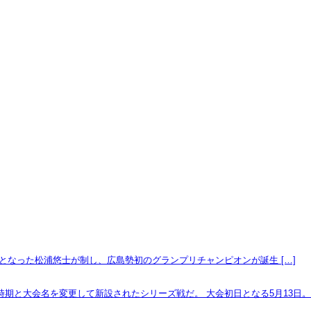
挑戦となった松浦悠士が制し、広島勢初のグランプリチャンピオンが誕生 […]
時期と大会名を変更して新設されたシリーズ戦だ。 大会初日となる5月13日。