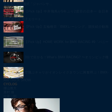
となる年間授賞式「ジャパンサ…
【Pick Up】中井飛馬が5年ぶり2度目の日本一 全日本
BMX選手権 男子エリート…
【Pick Up】五輪種目「BMXレーシング」競技紹介動画
produced by …
【Pick Up】HOME WORK for BMX RACING #9「バニー
ホッ…
3分で分かる！What’s BMX RACING? 〜オリンピック種
目「…
空飛ぶチャリがイオンレイクタウンに興奮呼ぶ！BMX-
AIR TRICK SHOW
CYCLOG
腰山雅大
栗村 修
佐藤一朗