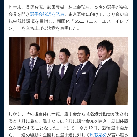
昨年末、長塚智広、武田豊樹、村上義弘ら、５名の選手が突如
会見を開き
選手会脱退を発表
。東京五輪に向けて、より良い自
転車競技環境を目指し、新団体「SS11（エス・エス・イレブ
ン）」を立ち上げる決意を表明した。
しかし、その後自体は一変。選手会から除名処分勧告が出され
ると１月に撤回。選手たちは２月に謝罪会見を開き、新団体設
立を断念することなった。そして、今月12日、競輪選手会か
ら、一連の騒動を企図した選手達に対して
制裁処分
が言い渡さ