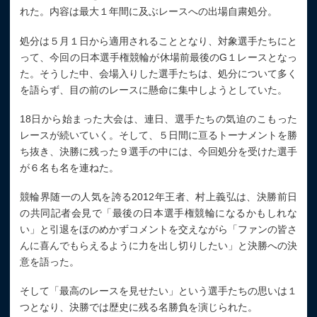
れた。内容は最大１年間に及ぶレースへの出場自粛処分。
処分は５月１日から適用されることとなり、対象選手たちにと
って、今回の日本選手権競輪が休場前最後のG１レースとなっ
た。そうした中、会場入りした選手たちは、処分について多く
を語らず、目の前のレースに懸命に集中しようとしていた。
18日から始まった大会は、連日、選手たちの気迫のこもった
レースが続いていく。そして、５日間に亘るトーナメントを勝
ち抜き、決勝に残った９選手の中には、今回処分を受けた選手
が６名も名を連ねた。
競輪界随一の人気を誇る2012年王者、村上義弘は、決勝前日
の共同記者会見で「最後の日本選手権競輪になるかもしれな
い」と引退をほのめかずコメントを交えながら「ファンの皆さ
んに喜んでもらえるように力を出し切りしたい」と決勝への決
意を語った。
そして「最高のレースを見せたい」という選手たちの思いは１
つとなり、決勝では歴史に残る名勝負を演じられた。