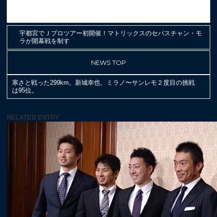
宇都宮でＪプロツアー初開催！マトリックスのセバスチャン・モ
ラが開幕戦を制す
NEWS TOP
寒さと戦った299km。新城幸也、ミラノ〜サンレモ２度目の挑戦
は95位。
;
RELATED ENTRY