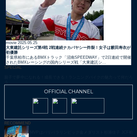
movie
2025.05.25
大東建託シリーズ第4戦 2戦連続ナカバヤシー炸裂！女子は籔田寿衣が
初優勝
千葉県柏市にあるBMXトラック「沼南SPEEDWAY」で2日連続で開催
されたBMXレーシングの国内シリーズ戦「大東建託シ…
SPECIAL
親子で夢中になれる！成長できる！ランニングバイクの魅力って何だろ
う
OFFICIAL CHANNEL
RECOMMEND
MVPはパリパラリンピック金メダリスト杉浦佳子 JCF初