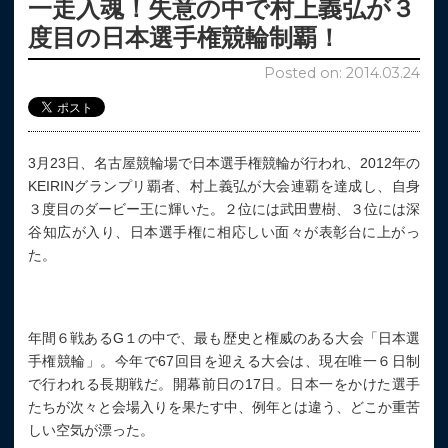
一走入魂！失意の中で村上義弘が３
度目の日本選手権競輪制覇！
Posted on: 2014.03.24
3月23日、名古屋競輪場で日本選手権競輪が行われ、2012年の
KEIRINグランプリ覇者、村上義弘が大会連覇を達成し、自身
３度目のダービー王に輝いた。２位には武田豊樹、３位には深
谷知広が入り、日本選手権に相応しい面々が表彰台に上がっ
た。
年間６戦あるG１の中で、最も歴史と権威のある大会「日本選
手権競輪」。今年で67回目を迎える大会は、現在唯一６日制
で行われる長期戦だ。開幕前日の17日。日本一をかけた選手
たちが次々と会場入りを果たす中、例年とは違う、どこか重苦
しい空気が漂った。