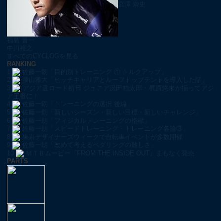
宮澤 崇史
福島 晋一
中川裕之
すべてのCYCLOGを見る
RANKING
1
佐藤一朗「目的別トレーニング ① トルクアップ」
2
腰山雅大「ヒッチキャリアとルーフトップテントを導入した話」
3
アジア選ロード初日 ジュニア沢田桂太郎・梶原悠未が揃ってアジ
ア王者に！
4
佐藤一朗「トレーニングの選択 後編」
5
佐藤一朗「新しいシーズン・新しい目標・新しいチャレンジ」
6
佐藤一朗「フィジカルトレーニングの指標」
7
佐藤一朗「スピードトレーニング・トレーニング各論③」
8
東京デザイナーズウィークで自転車イベントが多数開催
9
佐藤一朗「改めて考えるペダリングの難しさ」
10
ＭＴＢムービー『FROM THE INSIDE OUT』まもなく発売
PARTS