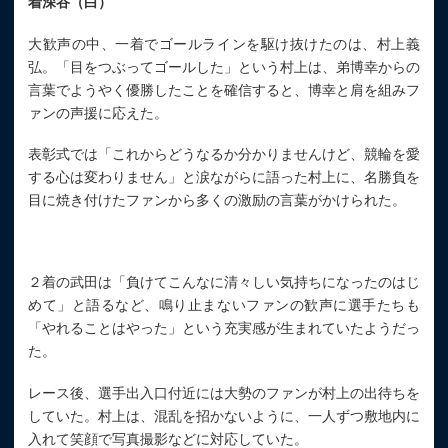
着深谷（白）
大歓声の中、一着でゴールラインを駆け抜けたのは、村上義
弘。「目をつぶってゴールした」という村上は、弟博幸からの
言葉でようやく優勝したことを確信すると、博幸と肩を組みフ
ァンの声援に応えた。
表彰式では「これからどうなるか分かりませんけど、競輪を愛
する心は変わりません」と涙ながらに語った村上に、名勝負を
目に焼き付けたファンから多くの激励の言葉がかけられた。
２着の武田は「負けてこんなに清々しい気持ちになったのはじ
めて」と語るなど、鳴り止まないファンの歓声に選手たちも
「やれることはやった」という充実感が生まれていたようだっ
た。
レース後、選手出入口付近には大勢のファンが村上の出待ちを
していた。村上は、混乱を招かないように、一人ずつ敷地内に
入れて笑顔で写真撮影などに対応していた。