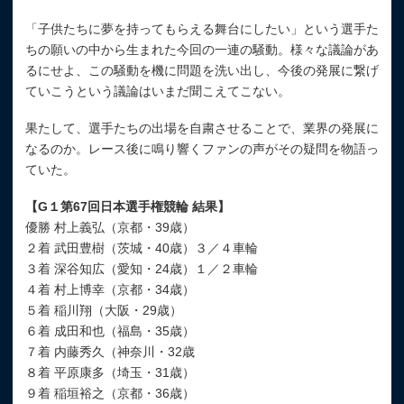
「子供たちに夢を持ってもらえる舞台にしたい」という選手た
ちの願いの中から生まれた今回の一連の騒動。様々な議論があ
るにせよ、この騒動を機に問題を洗い出し、今後の発展に繋げ
ていこうという議論はいまだ聞こえてこない。
果たして、選手たちの出場を自粛させることで、業界の発展に
なるのか。レース後に鳴り響くファンの声がその疑問を物語っ
ていた。
【G１第67回日本選手権競輪 結果】
優勝 村上義弘（京都・39歳）
２着 武田豊樹（茨城・40歳）３／４車輪
３着 深谷知広（愛知・24歳）１／２車輪
４着 村上博幸（京都・34歳）
５着 稲川翔（大阪・29歳）
６着 成田和也（福島・35歳）
７着 内藤秀久（神奈川・32歳
８着 平原康多（埼玉・31歳）
９着 稲垣裕之（京都・36歳）