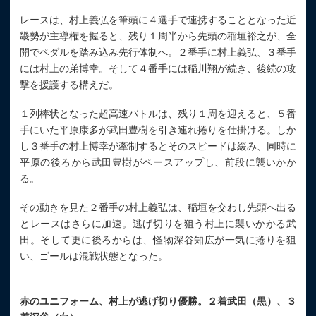
レースは、村上義弘を筆頭に４選手で連携することとなった近
畿勢が主導権を握ると、残り１周半から先頭の稲垣裕之が、全
開でペダルを踏み込み先行体制へ。２番手に村上義弘、３番手
には村上の弟博幸。そして４番手には稲川翔が続き、後続の攻
撃を援護する構えだ。
１列棒状となった超高速バトルは、残り１周を迎えると、５番
手にいた平原康多が武田豊樹を引き連れ捲りを仕掛ける。しか
し３番手の村上博幸が牽制するとそのスピードは緩み、同時に
平原の後ろから武田豊樹がペースアップし、前段に襲いかか
る。
その動きを見た２番手の村上義弘は、稲垣を交わし先頭へ出る
とレースはさらに加速。逃げ切りを狙う村上に襲いかかる武
田。そして更に後ろからは、怪物深谷知広が一気に捲りを狙
い、ゴールは混戦状態となった。
赤のユニフォーム、村上が逃げ切り優勝。２着武田（黒）、３