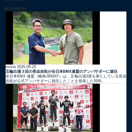
2014.04.24
NEW ENTRY
movie
2025.09.20
五輪出場３回の長迫吉拓が全日本BMX連盟のアンバサダーに就任
全日本BMX 連盟（略称JBMXF）は、五輪出場3度を果たしている長迫
吉拓が公式アンバサダーに就任したことを発表した同時…