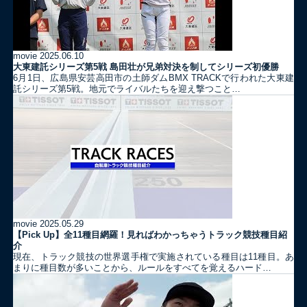
movie
2025.06.10
大東建託シリーズ第5戦 島田壮が兄弟対決を制してシリーズ初優勝
6月1日、広島県安芸高田市の土師ダムBMX TRACKで行われた大東建
託シリーズ第5戦。地元でライバルたちを迎え撃つこと…
movie
2025.05.29
【Pick Up】全11種目網羅！見ればわかっちゃうトラック競技種目紹
介
現在、トラック競技の世界選手権で実施されている種目は11種目。あ
まりに種目数が多いことから、ルールをすべてを覚えるハード…