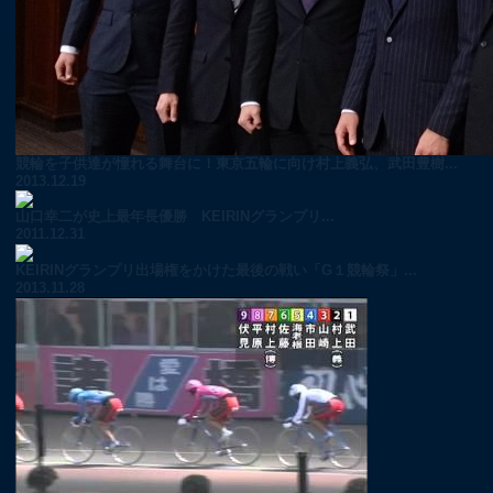
競輪を子供達が憧れる舞台に！東京五輪に向け村上義弘、武田豊樹...
2013.12.19
山口幸二が史上最年長優勝 KEIRINグランプリ...
2011.12.31
KEIRINグランプリ出場権をかけた最後の戦い「G１競輪祭」...
2013.11.28