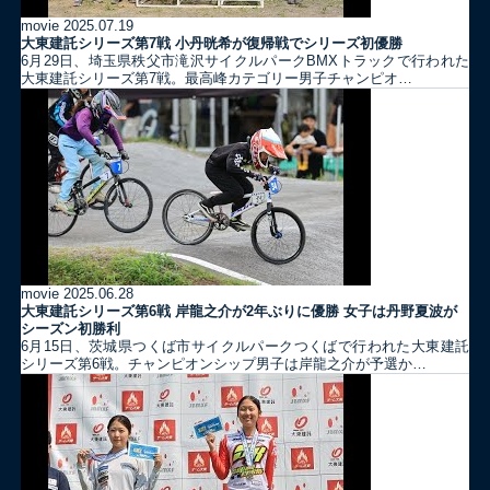
movie
2025.07.19
大東建託シリーズ第7戦 ⼩丹晄希が復帰戦でシリーズ初優勝
6月29日、埼玉県秩父市滝沢サイクルパークBMXトラックで行われた
大東建託シリーズ第7戦。最高峰カテゴリー男子チャンピオ…
movie
2025.06.28
大東建託シリーズ第6戦 岸龍之介が2年ぶりに優勝 女子は丹野夏波が
シーズン初勝利
6月15日、茨城県つくば市サイクルパークつくばで行われた大東建託
シリーズ第6戦。チャンピオンシップ男子は岸龍之介が予選か…