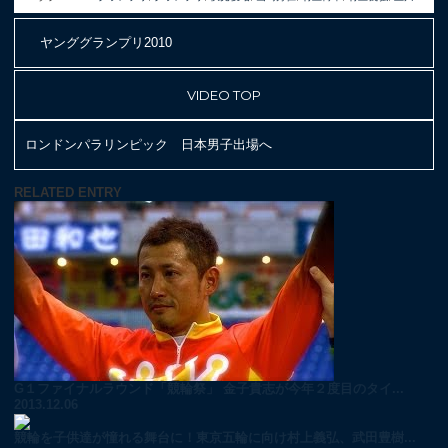
ヤンググランプリ2010
VIDEO TOP
ロンドンパラリンピック 日本男子出場へ
RELATED ENTRY
G１ファイナルラウンド「競輪祭」 金子貴志が今年２度目のタイ...
2013.12.06
競輪を子供達が憧れる舞台に！東京五輪に向け村上義弘、武田豊樹...