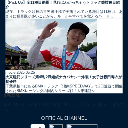
【Pick Up】全11種目網羅！見ればわかっちゃうトラック競技種目紹
介
現在、トラック競技の世界選手権で実施されている種目は11種目。あ
まりに種目数が多いことから、ルールをすべてを覚えるハード…
movie
2025.05.25
大東建託シリーズ第4戦 2戦連続ナカバヤシー炸裂！女子は籔田寿衣が
初優勝
千葉県柏市にあるBMXトラック「沼南SPEEDWAY」で2日連続で開催
されたBMXレーシングの国内シリーズ戦「大東建託シ…
SPECIAL
親子で夢中になれる！成長できる！ランニングバイクの魅力って何だろ
う
OFFICIAL CHANNEL