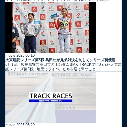
movie
2025.06.10
大東建託シリーズ第5戦 島田壮が兄弟対決を制してシリーズ初優勝
6月1日、広島県安芸高田市の土師ダムBMX TRACKで行われた大東建
託シリーズ第5戦。地元でライバルたちを迎え撃つこと…
movie
2025.05.29