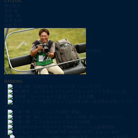
CYCLOG
腰山雅大
栗村 修
佐藤一朗
宮澤 崇史
福島 晋一
中川裕之
すべてのCYCLOGを見る
RANKING
1
佐藤一朗「目的別トレーニング ① トルクアップ」
2
腰山雅大「ヒッチキャリアとルーフトップテントを導入した話」
3
栗村修「ロードレースで生活している人の数」
4
アジア選ロード初日 ジュニア沢田桂太郎・梶原悠未が揃ってアジ
ア王者に！
5
佐藤一朗「トレーニングの選択 後編」
6
佐藤一朗「新しいシーズン・新しい目標・新しいチャレンジ」
7
佐藤一朗「フィジカルトレーニングの指標」
8
東京デザイナーズウィークで自転車イベントが多数開催
9
ＭＴＢムービー『FROM THE INSIDE OUT』まもなく発売
10
佐藤一郎「ダッシュ力向上に必要な要素・トレーニング各論②」