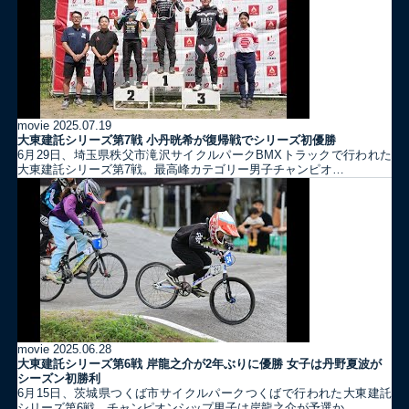
movie
2025.07.19
大東建託シリーズ第7戦 ⼩丹晄希が復帰戦でシリーズ初優勝
6月29日、埼玉県秩父市滝沢サイクルパークBMXトラックで行われた
大東建託シリーズ第7戦。最高峰カテゴリー男子チャンピオ…
movie
2025.06.28
大東建託シリーズ第6戦 岸龍之介が2年ぶりに優勝 女子は丹野夏波が
シーズン初勝利
6月15日、茨城県つくば市サイクルパークつくばで行われた大東建託
シリーズ第6戦。チャンピオンシップ男子は岸龍之介が予選か…