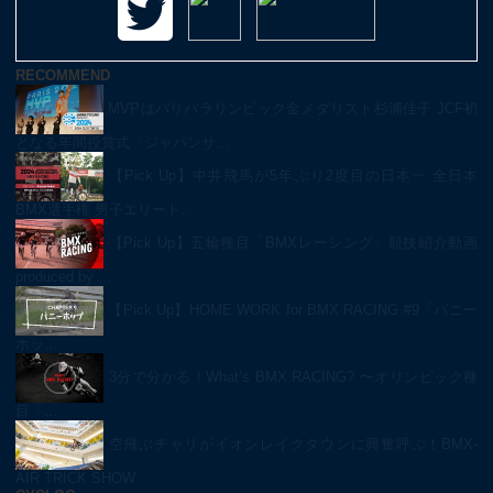
RECOMMEND
MVPはパリパラリンピック金メダリスト杉浦佳子 JCF初
となる年間授賞式「ジャパンサ…
【Pick Up】中井飛馬が5年ぶり2度目の日本一 全日本
BMX選手権 男子エリート…
【Pick Up】五輪種目「BMXレーシング」競技紹介動画
produced by …
【Pick Up】HOME WORK for BMX RACING #9「バニー
ホッ…
3分で分かる！What’s BMX RACING? 〜オリンピック種
目「…
空飛ぶチャリがイオンレイクタウンに興奮呼ぶ！BMX-
AIR TRICK SHOW