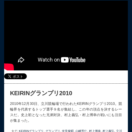
KEIRINグランプリ2010
2010年12月30日、立川競輪場で行われたKEIRINグランプリ2010。競
輪界を代表するトップ選手９名が集結し、この年の頂点を決するレー
スだ。史上初となった兄弟対決、村上義弘・村上博幸の戦いにも注目
が集まった。
タグ:
KEIRINグランプリ
,
グランプリ
,
伏見俊昭
,
山崎芳仁
,
村上博幸
,
村上義弘
,
立川