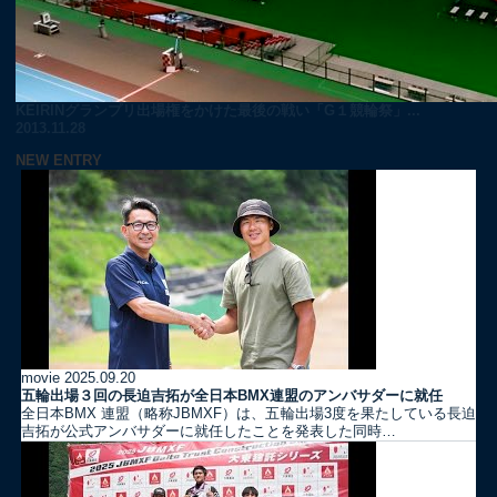
KEIRINグランプリ出場権をかけた最後の戦い「G１競輪祭」...
2013.11.28
NEW ENTRY
movie
2025.09.20
五輪出場３回の長迫吉拓が全日本BMX連盟のアンバサダーに就任
全日本BMX 連盟（略称JBMXF）は、五輪出場3度を果たしている長迫
吉拓が公式アンバサダーに就任したことを発表した同時…