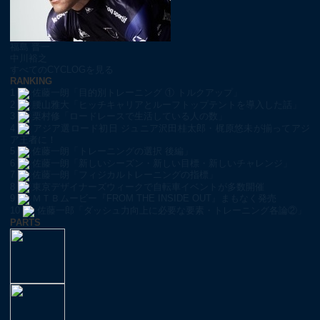
福島 晋一
中川裕之
すべてのCYCLOGを見る
RANKING
1
佐藤一朗「目的別トレーニング ① トルクアップ」
2
腰山雅大「ヒッチキャリアとルーフトップテントを導入した話」
3
栗村修「ロードレースで生活している人の数」
4
アジア選ロード初日 ジュニア沢田桂太郎・梶原悠未が揃ってアジ
ア王者に！
5
佐藤一朗「トレーニングの選択 後編」
6
佐藤一朗「新しいシーズン・新しい目標・新しいチャレンジ」
7
佐藤一朗「フィジカルトレーニングの指標」
8
東京デザイナーズウィークで自転車イベントが多数開催
9
ＭＴＢムービー『FROM THE INSIDE OUT』まもなく発売
10
佐藤一郎「ダッシュ力向上に必要な要素・トレーニング各論②」
PARTS