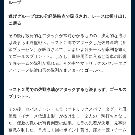
ループ
逃げグループは30分経過時点で吸収され、レースは振り出し
に戻る
その後は散発的なアタックが常時かかるものの、決定的な逃げ
は決まらず終盤戦へ。ラスト２周でアタックした佐野淳哉（那
須ブラーゼン）が吸収されて、いよいよ各チームが隊列を組ん
でゴールスプリントへ。しかし、最終周回に入ると落車の影響
で各チームの隊列が乱れる。その中でマトリックスパワータグ
とイナーメ信濃山形の隊列がまとまってゴールへ。
ラスト２周での佐野淳哉がアタックするも決まらず、ゴールス
プリントへ
その後、セバスチャン・モラ（マトリックスパワータグ）と皿
屋豊（イナーメ信濃山形）が抜け出し、２人の一騎打ちとなっ
た。僅差の戦いは写真判定の結果、モラの先着が決定。見事開
幕戦を制した。５周に１回のポイント賞は、窪木一茂（チーム