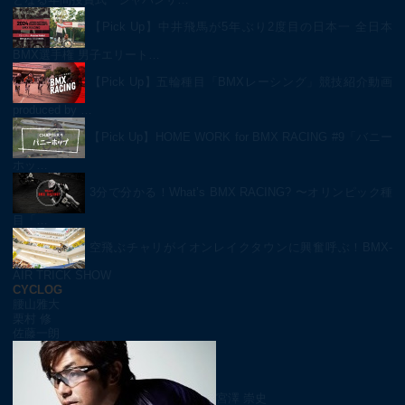
【Pick Up】中井飛馬が5年ぶり2度目の日本一 全日本
BMX選手権 男子エリート…
【Pick Up】五輪種目「BMXレーシング」競技紹介動画
produced by …
【Pick Up】HOME WORK for BMX RACING #9「バニー
ホッ…
3分で分かる！What’s BMX RACING? 〜オリンピック種
目「…
空飛ぶチャリがイオンレイクタウンに興奮呼ぶ！BMX-
AIR TRICK SHOW
CYCLOG
腰山雅大
栗村 修
佐藤一朗
宮澤 崇史