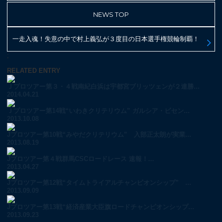
NEWS TOP
一走入魂！失意の中で村上義弘が３度目の日本選手権競輪制覇！
;
RELATED ENTRY
Ｊプロツアー第３・４戦南紀白浜は宇都宮ブリッツェンが２連勝...
2014.04.21
Ｊプロツアー第14戦“いわきクリテリウム” ガルシア・ビセン...
2013.10.08
Jプロツアー第10戦“みやだクリテリウム” 入部正太朗が実業...
2013.08.19
Jプロツアー第４戦群馬CSCロードレース 速報！...
2013.04.27
Jプロツアー第12戦“タイムトライアルチャンピオンシップ” ...
2013.09.09
Jプロツアー第13戦“経済産業大臣旗ロードチャンピオンシップ...
2013.09.23