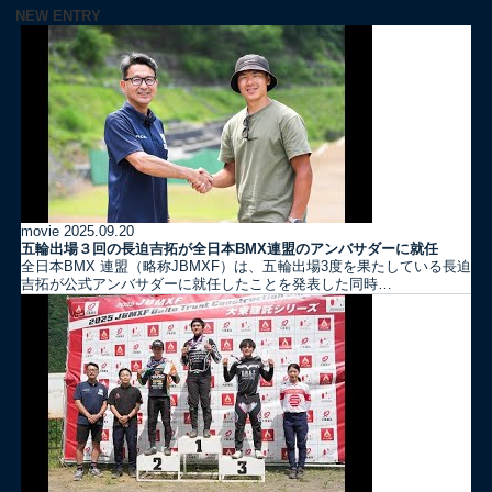
NEW ENTRY
movie
2025.09.20
五輪出場３回の長迫吉拓が全日本BMX連盟のアンバサダーに就任
全日本BMX 連盟（略称JBMXF）は、五輪出場3度を果たしている長迫
吉拓が公式アンバサダーに就任したことを発表した同時…