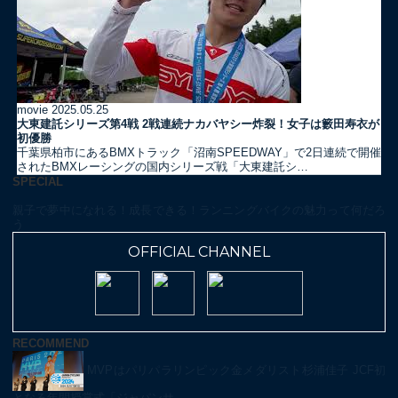
movie
2025.05.25
大東建託シリーズ第4戦 2戦連続ナカバヤシー炸裂！女子は籔田寿衣が
初優勝
千葉県柏市にあるBMXトラック「沼南SPEEDWAY」で2日連続で開催
されたBMXレーシングの国内シリーズ戦「大東建託シ…
SPECIAL
親子で夢中になれる！成長できる！ランニングバイクの魅力って何だろ
う
OFFICIAL CHANNEL
RECOMMEND
MVPはパリパラリンピック金メダリスト杉浦佳子 JCF初
となる年間授賞式「ジャパンサ…