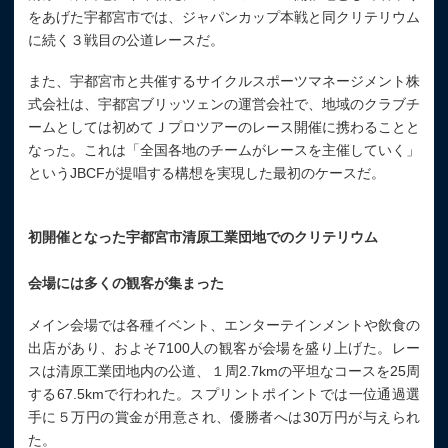
をあげた宇都宮市では、ジャパンカップ本戦と同クリテリウム
に続く３戦目の公道レースだ。
また、宇都宮市と共催するサイクルスポーツマネージメント株
式会社は、宇都宮ブリッツェンの運営会社で、地域のクラブチ
ームとしては初めてＪプロツアーのレース開催に携わることと
なった。これは「全国各地のチームがレースを主催していく」
というJBCFが提唱する構想を実現した最初のケースだ。
初開催となった宇都宮市清原工業団地でのクリテリウム
会場には多くの観客が集まった
メイン会場では各種イベント、エンターテインメントや飲食の
出店があり、およそ7100人の観客が会場を盛り上げた。レー
スは清原工業団地内の公道、１周2.7kmの平坦なコースを25周
する67.5kmで行われた。スプリントポイントでは一位通過選
手に５万円の賞金が用意され、優勝者へは30万円が与えられ
た。