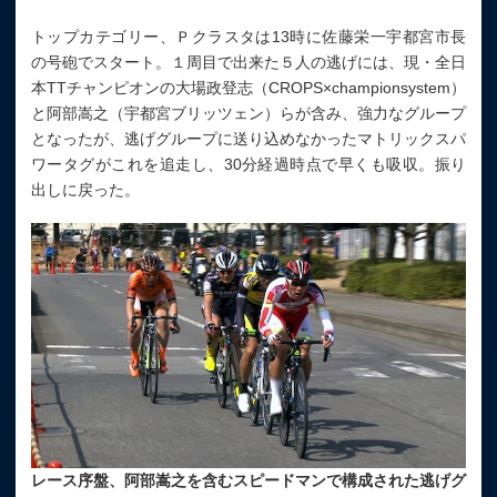
トップカテゴリー、Ｐクラスタは13時に佐藤栄一宇都宮市長
の号砲でスタート。１周目で出来た５人の逃げには、現・全日
本TTチャンピオンの大場政登志（CROPS×championsystem）
と阿部嵩之（宇都宮ブリッツェン）らが含み、強力なグループ
となったが、逃げグループに送り込めなかったマトリックスパ
ワータグがこれを追走し、30分経過時点で早くも吸収。振り
出しに戻った。
レース序盤、阿部嵩之を含むスピードマンで構成された逃げグ