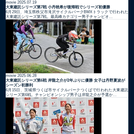
movie
2025.07.19
大東建託シリーズ第7戦 ⼩丹晄希が復帰戦でシリーズ初優勝
6月29日、埼玉県秩父市滝沢サイクルパークBMXトラックで行われた
大東建託シリーズ第7戦。最高峰カテゴリー男子チャンピオ…
movie
2025.06.28
大東建託シリーズ第6戦 岸龍之介が2年ぶりに優勝 女子は丹野夏波が
シーズン初勝利
6月15日、茨城県つくば市サイクルパークつくばで行われた大東建託
シリーズ第6戦。チャンピオンシップ男子は岸龍之介が予選か…