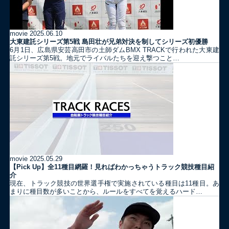
movie
2025.06.10
大東建託シリーズ第5戦 島田壮が兄弟対決を制してシリーズ初優勝
6月1日、広島県安芸高田市の土師ダムBMX TRACKで行われた大東建
託シリーズ第5戦。地元でライバルたちを迎え撃つこと…
movie
2025.05.29
【Pick Up】全11種目網羅！見ればわかっちゃうトラック競技種目紹
介
現在、トラック競技の世界選手権で実施されている種目は11種目。あ
まりに種目数が多いことから、ルールをすべてを覚えるハード…