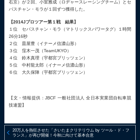
右京）が２回、小室雅成（ロヂャースレーシングチーム）とセ
バスチャン・モラが１回ずつ獲得した。
【2014Jプロツアー第１戦 結果】
１位 セバスチャン・モラ（マトリックスパワータグ）１時間
26分16秒
２位 皿屋豊（イナーメ信濃山形）
３位 窪木一茂（TeamUKYO）
４位 鈴木真理（宇都宮ブリッツェン）
５位 中村龍太郎（イナーメ信濃山形）
６位 大久保陣（宇都宮ブリッツェン）
【文・情報提供：JBCF 一般社団法人 全日本実業団自転車競
技連盟】
20万人を熱狂させた「さいたまクリテリウム by ツール・ド・フ
ランス」が再び開催！今秋に向けて基本合意