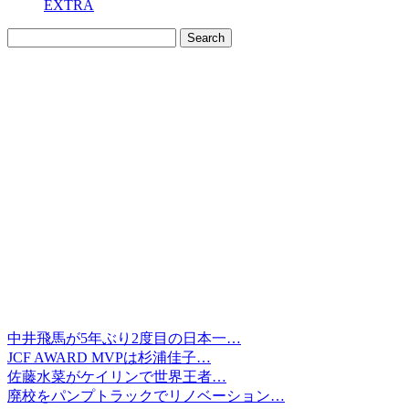
EXTRA
中井飛馬が5年ぶり2度目の日本一…
JCF AWARD MVPは杉浦佳子…
佐藤水菜がケイリンで世界王者…
廃校をパンプトラックでリノベーション…