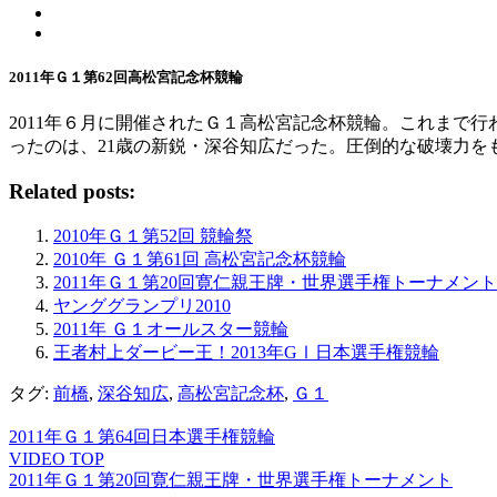
2011年Ｇ１第62回高松宮記念杯競輪
2011年６月に開催されたＧ１高松宮記念杯競輪。これまで
ったのは、21歳の新鋭・深谷知広だった。圧倒的な破壊力
Related posts:
2010年Ｇ１第52回 競輪祭
2010年 Ｇ１第61回 高松宮記念杯競輪
2011年Ｇ１第20回寛仁親王牌・世界選手権トーナメント
ヤンググランプリ2010
2011年 Ｇ１オールスター競輪
王者村上ダービー王！2013年GⅠ日本選手権競輪
タグ:
前橋
,
深谷知広
,
高松宮記念杯
,
Ｇ１
2011年Ｇ１第64回日本選手権競輪
VIDEO TOP
2011年Ｇ１第20回寛仁親王牌・世界選手権トーナメント