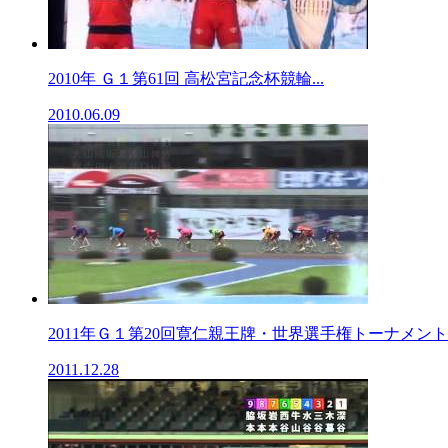
2010年 Ｇ１第61回 高松宮記念杯競輪...
2010.06.09
2011年Ｇ１第20回寛仁親王牌・世界選手権トーナメント..
2011.12.28