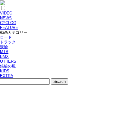
VIDEO
NEWS
CYCLOG
FEATURE
動画カテゴリー
ロード
トラック
競輪
MTB
BMX
OTHERS
銀輪の風
KIDS
EXTRA