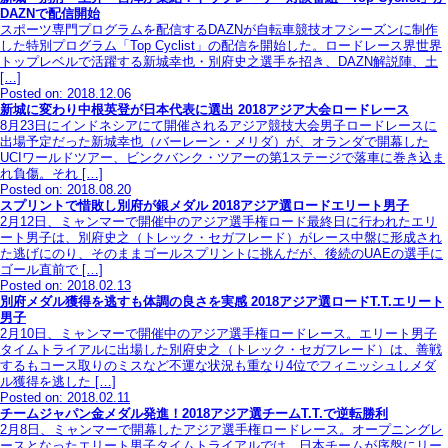
DAZNで配信開始
スポーツ専門プログラムを配信するDAZNが自転車競技オフシーズンに制作
した特別プログラム「Top Cyclist」の配信を開始した。ロードレース界世界
トップレベルで活躍する新城幸也・別府史之選手を招き、DAZN解説陣、土
[…]
Posted on: 2018.12.06
新城に変わり中根英登が日本代表に選出 2018アジア大会ロードレース
8月23日にインドネシアにて開催されるアジア競技大会男子ロードレースに
出場予定だった新城幸也（バーレーン・メリダ）が、オランダで開幕した
UCIワールドツアー、ビンクバンク・ツアーの第1ステージで落車に巻き込ま
れ負傷。それ […]
Posted on: 2018.08.20
スプリントで惜敗し別府が銀メダル 2018アジア選ロードエリート男子
2月12日、ミャンマーで開催中のアジア選手権ロード最終日に行われたエリ
ート男子は、別府史之（トレック・セガフレード）がレース中盤に形成され
た逃げにのり、そのままゴールスプリントに挑んだが、後続のUAEの選手に
ゴール直前で […]
Posted on: 2018.02.13
別府メダル獲得を逃すも体調の良さを実感 2018アジア選ロードT.T.エリート
男子
2月10日、ミャンマーで開催中のアジア選手権ロードレース。エリート男子
タイムトライアルに出場した別府史之（トレック・セガフレード）は、善戦
するもコース取りのミスなど不運な状況も重なり4位でフィニッシュしメダ
ル獲得を逃した […]
Posted on: 2018.02.11
チームジャパン金メダル発進！2018アジア選チームT.T.で逆転勝利
2月8日、ミャンマーで開幕したアジア選手権ロードレース。オープニングレ
ースとなったエリート男子タイムトライアルでは、日本チームが序盤にリー