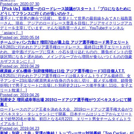
Posted on: 2020.07.30
【Pick Up】福島晋一のロードレース談議がスタート！「プロになるために
どうしてフランスに行くのが良いのか？」
選手として世界の舞台で活躍し、監督として世界の最前線をみてきた福島晋
一さん。現在、アジアのロードレース普及を目指しアジアサイクリングアカ
デミーを主宰しています。そんな福島晋一さんが、YouTubeチャンネル
「asiacy […]
Posted on: 2020.05.04
チームジャパン力負け 増田7位が最上位 アジア選手権ロード男子エリート
4月28日に行われたアジア選手権ロードレース。最終日は男子エリートが行
われ、途中逃げグループに窪木・小石を送り込むものの、勝負ポイントの登
坂区間になると遅れ始め、メイングループから増田が食らいつくものの強豪
カザフスタンに […]
Posted on: 2019.04.29
梶原銀メダル獲得･別府復帰戦は11位 アジア選手権ロード3日目個人T.T.
4月25日に行われたアジア選手権ロードは個人タイムトライアル最終日。女
子アンダー23出場の梶原悠未が自身の力を出し切り、銀メダル獲得。鎖骨骨
折明けで男子エリートに出場した別府史之はレース後半失速し11位。女子エ
リート牧瀬 […]
Posted on: 2019.04.26
別府史之 増田成幸等出場 2019ロードアジア選手権がウズベキスタンにて開
幕！
ロードレースのアジア王者を決める大会、2019ロードアジア選手権大会がウ
ズベキスタン・タシュケントにて開幕。日本チームはジュニアからエリート
まで総勢20名が参加。初日となる4月22日、エリート男女チームタイムトラ
イアルを […]
Posted on: 2019.04.23
新城・別府・土井・宮澤が集結！トップレーサー対談番組「Top Cyclist」が