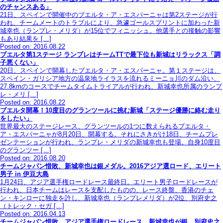
のチャンスある」
21日、スペインで開催中のブエルタ・ア・エスパーニャは第2ステージが行
われ、チームメートのトラブルにより、急遽ゴールスプリントに加わった新
城幸也（ランプレ・メリダ）が15位でフィニッシュ。他選手との接触の影響
もあり結果を […]
Posted on: 2016.08.22
ブエルタ第1ステージ ランプレはチームTTで最下位も新城はリラックス「調
子悪くない」
20日、スペインで開幕したブエルタ・ア・エスパーニャ。第１ステージは、
スペイン・ガリシア地方の温泉地ライラスを流れるミーニョ川のダム沿い、
27.8kmのコースでチームタイムトライアルが行われ、新城幸也所属のランプ
レ・メリ […]
Posted on: 2016.08.22
ブエルタ開幕！10度目のグランツールに挑む新城「ステージ優勝に絡む走り
をしたい」
世界最大のステージレース、グランツールの1つに数えられるブエルタ・
ア・エスパーニャが8月20日、開幕する。それにさきがけ18日、チームプレ
ゼンテーションが行われ、ランプレ・メリダの新城幸也も登場。自身10度目
のグランツー […]
Posted on: 2016.08.20
チームジャパン惜敗、新城幸也は銀メダル。2016アジア選ロード、エリート
男子 in 伊豆大島
1月24日、アジア選手権ロードレース最終日。エリート男子ロードレースが
行われ、日本チームはレースを支配したものの、レース終盤、香港のチェ
ン・キンローに独走を許し、新城幸也（ランプレメリダ）が2位、別府史之
（トレック・セガ […]
Posted on: 2016.04.13
チームジャパン惜敗。アジア選手権ロードレース、新城幸也が銀、別府史之