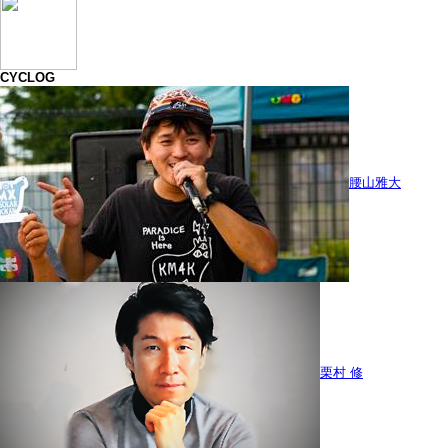
CYCLOG
腰山雅大
栗村 修