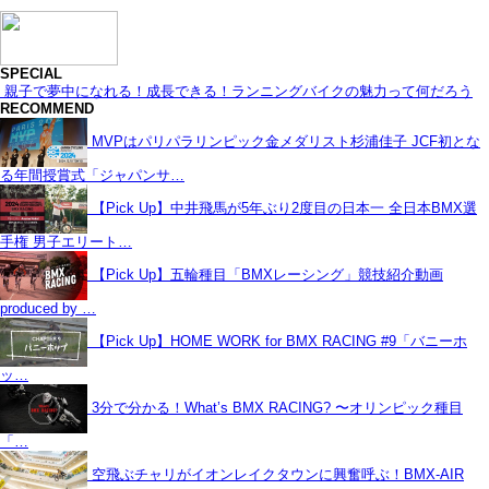
SPECIAL
親子で夢中になれる！成長できる！ランニングバイクの魅力って何だろう
RECOMMEND
MVPはパリパラリンピック金メダリスト杉浦佳子 JCF初とな
る年間授賞式「ジャパンサ…
【Pick Up】中井飛馬が5年ぶり2度目の日本一 全日本BMX選
手権 男子エリート…
【Pick Up】五輪種目「BMXレーシング」競技紹介動画
produced by …
【Pick Up】HOME WORK for BMX RACING #9「バニーホ
ッ…
3分で分かる！What’s BMX RACING? 〜オリンピック種目
「…
空飛ぶチャリがイオンレイクタウンに興奮呼ぶ！BMX-AIR