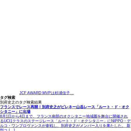
JCF AWARD MVPは杉浦佳子…
タグ検索
別府史之のタグ検索結果
フランスでレース再開！別府史之がピレネー山岳レース「ルート・ド・オク
シタニー」に出場
8月1日から4日まで、フランス南部のオクシタニー地域圏を舞台に開催され
るUCI1クラスのステージレース「ルート・ド・オクシタニー」にNIPPO・デ
ルコ・ワンプロヴァンスが参戦し、別府史之がメンバー入りを果たした。 新
型コ […]