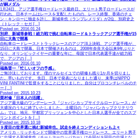
が銅メダル
1月24日、アジア選手権ロードレース最終日。エリート男子ロードレースが
行われ、日本チームはレースを支配したものの、レース終盤、香港のチェ
ン・キンローに独走を許し、新城幸也（ランプレメリダ）が2位、別府史之
（トレック・セガ […]
Posted on: 2016.01.24
別府、新城等参戦！総力戦で挑む自転車ロード＆トラックアジア選手権が15
日に大島で開幕
自転車ロードレースとトラックレースのアジア頂上決戦、アジア選手権が、
15日に大島で開幕。日本で開催されるのは、2008年奈良大会以来9年ぶりと
なり、オリンピックイヤーの重要な年に、母国で日本代表選手達が総力戦
で、アジアの […]
Posted on: 2016.01.10
福島晋一「忙しいオフの予感」
ご無沙汰しております。僕のマルセイユでの研修も残り1か月を切りまし
た。早いものです。 先日、日本で発表になりました通り、来季はNIPPO
VINI FANTINIで監督をすることになりました。自分はプロコンチレベルのチ
ー […]
Posted on: 2015.10.23
栗村修「日本人の活躍」
アジア最大級のワンデーレース『ジャパンカップサイクルロードレース』が
大盛況のうちに終了いたしました。 土曜日の『ジャパンカップクリテリウ
ム』では、地元、宇都宮ブリッツェンを中心とした日本人選手が全てのスプ
リントポイントを […]
Posted on: 2015.10.18
９度目の世界選に挑む新城幸也。試走を終えコンディションも上々
アメリカ・リッチモンドで開催中の世界選手権ロードレース。エリート男子
に出場する新城幸也（チームヨーロッパカー）は今回が９回目の出場とな