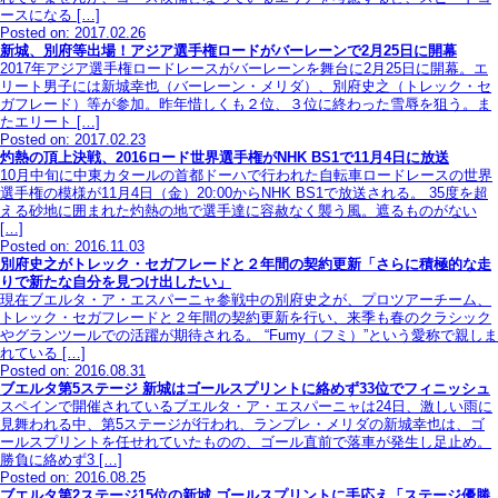
ースになる […]
Posted on: 2017.02.26
新城、別府等出場！アジア選手権ロードがバーレーンで2月25日に開幕
2017年アジア選手権ロードレースがバーレーンを舞台に2月25日に開幕。エ
リート男子には新城幸也（バーレーン・メリダ）、別府史之（トレック・セ
ガフレード）等が参加。昨年惜しくも２位、３位に終わった雪辱を狙う。ま
たエリート […]
Posted on: 2017.02.23
灼熱の頂上決戦、2016ロード世界選手権がNHK BS1で11月4日に放送
10月中旬に中東カタールの首都ドーハで行われた自転車ロードレースの世界
選手権の模様が11月4日（金）20:00からNHK BS1で放送される。 35度を超
える砂地に囲まれた灼熱の地で選手達に容赦なく襲う風。遮るものがない
[…]
Posted on: 2016.11.03
別府史之がトレック・セガフレードと２年間の契約更新「さらに積極的な走
りで新たな自分を見つけ出したい」
現在ブエルタ・ア・エスパーニャ参戦中の別府史之が、プロツアーチーム、
トレック・セガフレードと２年間の契約更新を行い、来季も春のクラシック
やグランツールでの活躍が期待される。 “Fumy（フミ）”という愛称で親しま
れている […]
Posted on: 2016.08.31
ブエルタ第5ステージ 新城はゴールスプリントに絡めず33位でフィニッシュ
スペインで開催されているブエルタ・ア・エスパーニャは24日、激しい雨に
見舞われる中、第5ステージが行われ、ランプレ・メリダの新城幸也は、ゴ
ールスプリントを任せれていたものの、ゴール直前で落車が発生し足止め。
勝負に絡めず3 […]
Posted on: 2016.08.25
ブエルタ第2ステージ15位の新城 ゴールスプリントに手応え「ステージ優勝