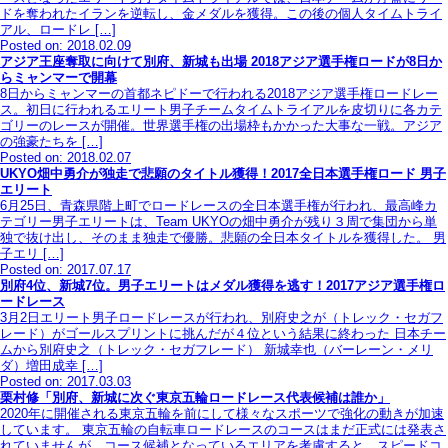
ドを奪われたイランを逆転し、金メダルを獲得。この後の個人タイムトライ
アル、ロードレ […]
Posted on: 2018.02.09
アジア王座奪取に向けて別府、新城も出場 2018アジア選手権ロードが8日か
らミャンマーで開幕
8日からミャンマーの首都ネピドーで行われる2018アジア選手権ロードレー
ス。初日に行われるエリート男子チームタイムトライアルを皮切りに各カテ
ゴリーのレースが開催。世界選手権の出場枠もかかった大事な一戦。アジア
の強豪たちを […]
Posted on: 2018.02.07
UKYO畑中勇介が独走で悲願のタイトル獲得！2017全日本選手権ロード 男子
エリート
6月25日、青森県階上町でロードレースの全日本選手権が行われ、最高峰カ
テゴリー男子エリートは、Team UKYOの畑中勇介が残り３周で集団から単
独で抜け出し、そのまま独走で優勝。悲願の全日本タイトルを獲得した。 男
子エリ […]
Posted on: 2017.07.17
別府4位、新城7位。男子エリートはメダル獲得を逃す！2017アジア選手権ロ
ードレース
3月2日エリート男子ロードレースが行われ、別府史之が（トレック・セガフ
レード）がゴールスプリントに挑んだが４位という結果に終わった 日本チー
ムから別府史之（トレック・セガフレード） 新城幸也（バーレーン・メリ
ダ）増田成幸 […]
Posted on: 2017.03.03
栗村修「別府、新城に次ぐ東京五輪ロードレース代表候補は誰か」
2020年に開催される東京五輪を前にして様々なスポーツで強化の動きが加速
しています。 東京五輪の自転車ロードレースのコースはまだ正式には発表さ
れていませんが、コース候補となっているエリアを考慮すると、スピードコ