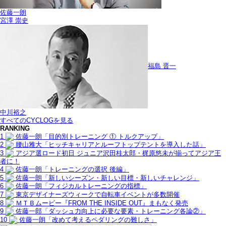
佐藤一朗
宮澤 崇史
福島 晋一
中川裕之
すべてのCYCLOGを見る
RANKING
1
佐藤一朗「目的別トレーニング ① トルクアップ」
2
腰山雅大「ヒッチキャリアとルーフトップテントを導入した話」
3
アジア選ロード初日 ジュニア沢田桂太郎・梶原悠未が揃ってアジア王
者に！
4
佐藤一朗「トレーニングの選択 後編」
5
佐藤一朗「新しいシーズン・新しい目標・新しいチャレンジ」
6
佐藤一朗「フィジカルトレーニングの指標」
7
東京デザイナーズウィークで自転車イベントが多数開催
8
ＭＴＢムービー『FROM THE INSIDE OUT』まもなく発売
9
佐藤一郎「ダッシュ力向上に必要な要素・トレーニング各論②」
10
佐藤一朗「改めて考えるペダリングの難しさ」