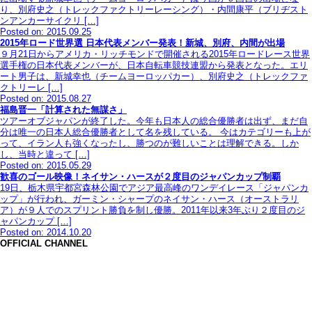
り、別府史之（トレックファクトリーレーシング）・内間康平（ブリヂスト
ンアンカーサイクリ […]
Posted on: 2015.09.25
2015年ロード世界選 日本代表メンバー発表！新城、別府、内間が出場
９月21日からアメリカ・リッチモンドで開催される2015年ロードレース世界
選手権の日本代表メンバーが、日本自転車競技連盟から発表となった。エリ
ート男子は、新城幸也（チームヨーロッパカー）、別府史之（トレックファ
クトリーレ […]
Posted on: 2015.08.27
福島晋一「計算された無謀さ」
ツアーオブジャパンが終了した。今年も日本人の総合優勝者は出ず、まだ自
分は唯一の日本人総合優勝者として名を残している。 今はカテゴリーも上が
って、イラン人も強くなったし、勝つのが難しいことは理解できる。しか
し、当時と違って […]
Posted on: 2015.05.29
歓喜のゴール映像！ネイサン・ハースが２度目のジャパンカップ制覇
19日、栃木県宇都宮森林公園でアジア最高峰のワンデイレース「ジャパンカ
ップ」が行われ、ガーミン・シャープのネイサン・ハース（オーストラリ
ア）が９人でのスプリント勝負を制し優勝。2011年以来3年ぶり２度目のジ
ャパンカップ […]
Posted on: 2014.10.20
OFFICIAL CHANNEL