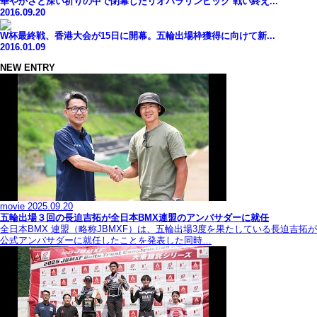
華やかさと深い祈りの中で閉幕したリオパラリンピック 戦い終え...
2016.09.20
W杯最終戦、香港大会が15日に開幕。五輪出場枠獲得に向けて新...
2016.01.09
NEW ENTRY
movie
2025.09.20
五輪出場３回の長迫吉拓が全日本BMX連盟のアンバサダーに就任
全日本BMX 連盟（略称JBMXF）は、五輪出場3度を果たしている長迫吉拓が
公式アンバサダーに就任したことを発表した同時…