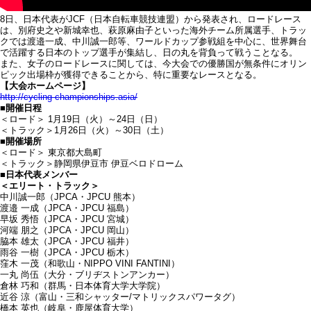
8日、日本代表がJCF（日本自転車競技連盟）から発表され、ロードレース
は、別府史之や新城幸也、萩原麻由子といった海外チーム所属選手、トラッ
クでは渡邉一成、中川誠一郎等、ワールドカップ参戦組を中心に、世界舞台
で活躍する日本のトップ選手が集結し、日の丸を背負って戦うことなる。
また、女子のロードレースに関しては、今大会での優勝国が無条件にオリン
ピック出場枠が獲得できることから、特に重要なレースとなる。
【大会ホームページ】
http://cycling-championships.asia/
■開催日程
＜ロード＞ 1月19日（火）～24日（日）
＜トラック＞1月26日（火）～30日（土）
■開催場所
＜ロード＞ 東京都大島町
＜トラック＞静岡県伊豆市 伊豆ベロドローム
■日本代表メンバー
＜エリート・トラック＞
中川誠一郎（JPCA・JPCU 熊本）
渡邉 一成（JPCA・JPCU 福島）
早坂 秀悟（JPCA・JPCU 宮城）
河端 朋之（JPCA・JPCU 岡山）
脇本 雄太（JPCA・JPCU 福井）
雨谷 一樹（JPCA・JPCU 栃木）
窪木 一茂（和歌山・NIPPO VINI FANTINI）
一丸 尚伍（大分・ブリヂストンアンカー）
倉林 巧和（群馬・日本体育大学大学院）
近谷 涼（富山・三和シャッター/マトリックスパワータグ）
橋本 英也（岐阜・鹿屋体育大学）