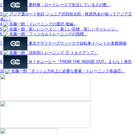
2
栗村修「ロードレースで生活している人の数」
3
アジア選ロード初日 ジュニア沢田桂太郎・梶原悠未が揃ってアジア王
者に！
4
佐藤一朗「トレーニングの選択 後編」
5
佐藤一朗「新しいシーズン・新しい目標・新しいチャレンジ」
6
佐藤一朗「フィジカルトレーニングの指標」
7
東京デザイナーズウィークで自転車イベントが多数開催
8
佐藤一朗「目的別トレーニング ① トルクアップ」
9
ＭＴＢムービー『FROM THE INSIDE OUT』まもなく発売
10
佐藤一郎「ダッシュ力向上に必要な要素・トレーニング各論②」