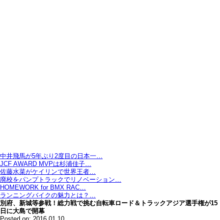
中井飛馬が5年ぶり2度目の日本一…
JCF AWARD MVPは杉浦佳子…
佐藤水菜がケイリンで世界王者…
廃校をパンプトラックでリノベーション…
HOMEWORK for BMX RAC…
ランニングバイクの魅力とは？…
別府、新城等参戦！総力戦で挑む自転車ロード＆トラックアジア選手権が15
日に大島で開幕
Posted on: 2016.01.10