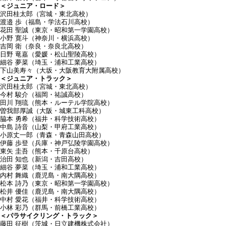
＜ジュニア・ロード＞
沢田桂太郎（宮城・東北高校）
渡邉 歩（福島・学法石川高校）
花田 聖誠（東京・昭和第一学園高校）
小野 寛斗（神奈川・横浜高校）
吉岡 衛（奈良・奈良北高校）
日野 竜嘉（愛媛・松山聖陵高校）
細谷 夢菜（埼玉・浦和工業高校）
下山美寿々（大坂・大阪教育大附属高校）
＜ジュニア・トラック＞
沢田桂太郎（宮城・東北高校）
今村 駿介（福岡・祐誠高校）
田川 翔琉（熊本・ルーテル学院高校）
曽我部厚誠（大阪・城東工科高校）
脇本 勇希（福井・科学技術高校）
中島 詩音（山梨・甲府工業高校）
小原丈一郎（青森・青森山田高校）
伊藤 歩登（兵庫・神戸弘陵学園高校）
東矢 圭吾（熊本・千原台高校）
治田 知也（新潟・吉田高校）
細谷 夢菜（埼玉・浦和工業高校）
内村 舞織（鹿児島・南大隅高校）
松本 詩乃（東京・昭和第一学園高校）
松井 優佳（鹿児島・南大隅高校）
中村 愛花（福井・科学技術高校）
小林 彩乃（群馬・前橋工業高校）
＜パラサイクリング・トラック＞
藤田 征樹（茨城・日立建機株式会社）