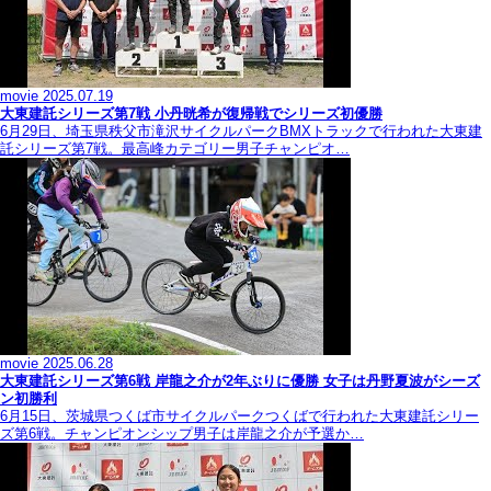
movie
2025.07.19
大東建託シリーズ第7戦 ⼩丹晄希が復帰戦でシリーズ初優勝
6月29日、埼玉県秩父市滝沢サイクルパークBMXトラックで行われた大東建
託シリーズ第7戦。最高峰カテゴリー男子チャンピオ…
movie
2025.06.28
大東建託シリーズ第6戦 岸龍之介が2年ぶりに優勝 女子は丹野夏波がシーズ
ン初勝利
6月15日、茨城県つくば市サイクルパークつくばで行われた大東建託シリー
ズ第6戦。チャンピオンシップ男子は岸龍之介が予選か…