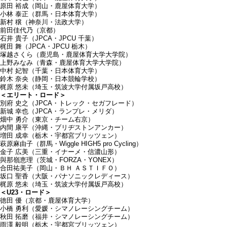
原田 裕成（岡山・鹿屋体育大学）
小林 泰正（群馬・日本体育大学）
新村 穣（神奈川・法政大学）
前田佳代乃（京都）
石井 貴子（JPCA・JPCU 千葉）
梶田 舞（JPCA・JPCU 栃木）
塚越さくら（鹿児島・鹿屋体育大学大学院）
上野みなみ（青森・鹿屋体育大学大学院）
中村 妃智（千葉・日本体育大学）
鈴木 奈央（静岡・日本競輪学校）
梶原 悠未（埼玉・筑波大学付属坂戸高校）
＜エリート・ロード＞
別府 史之（JPCA・トレック・セガフレード）
新城 幸也（JPCA・ランプレ・メリダ）
畑中 勇介（東京・チーム右京）
内間 康平（沖縄・ブリヂストンアンカー）
増田 成幸（栃木・宇都宮ブリッツェン）
萩原麻由子（群馬・Wiggle HIGH5 pro Cycling）
金子 広美（三重・イナーメ・信濃山形）
與那嶺恵理（茨城・FORZA・YONEX）
合田祐美子（岡山・ＢＨ ＡＳＴＩＦＯ）
坂口 聖香（大阪・パナソニックレディース）
梶原 悠未（埼玉・筑波大学付属坂戸高校）
＜U23・ロード＞
徳田 優（京都・鹿屋体育大学）
小橋 勇利（愛媛・シマノレーシングチーム）
秋田 拓磨（福井・シマノレーシングチーム）
雨澤 毅明（栃木・宇都宮ブリッツェン）