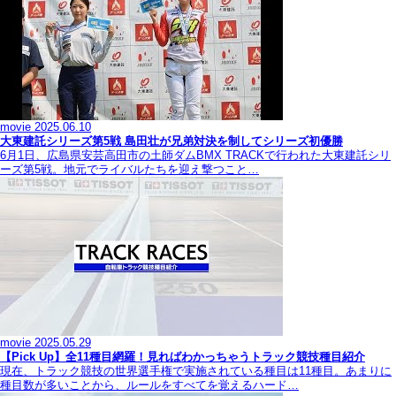
movie
2025.06.10
大東建託シリーズ第5戦 島田壮が兄弟対決を制してシリーズ初優勝
6月1日、広島県安芸高田市の土師ダムBMX TRACKで行われた大東建託シリ
ーズ第5戦。地元でライバルたちを迎え撃つこと…
movie
2025.05.29
【Pick Up】全11種目網羅！見ればわかっちゃうトラック競技種目紹介
現在、トラック競技の世界選手権で実施されている種目は11種目。あまりに
種目数が多いことから、ルールをすべてを覚えるハード…