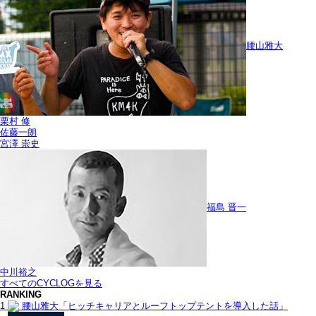
腰山雅大
栗村 修
佐藤一朗
宮澤 崇史
福島 晋一
中川裕之
すべてのCYCLOGを見る
RANKING
1
腰山雅大「ヒッチキャリアとルーフトップテントを導入した話」