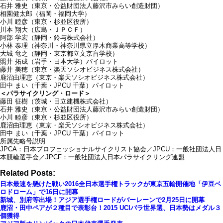
石井 雅史（東京・公益財団法人藤沢市みらい創造財団）
相園健太郎（福岡・福岡大学）
小川 睦彦（東京・杉並区役所）
川本 翔大（広島・ＪＰＣＦ）
阿部 学宏（静岡・鈴与株式会社）
小林 泰理（神奈川・神奈川県立厚木商業高等学校）
大城 竜之（静岡・東京都立文京盲学校）
照井 拓成（岩手・日本大学）パイロット
藤井 美穂（東京・楽天ソシオビジネス株式会社）
鹿沼由理恵（東京・楽天ソシオビジネス株式会社）
田中 まい（千葉・JPCU 千葉）パイロット
＜パラサイクリング・ロード＞
藤田 征樹（茨城・日立建機株式会社）
石井 雅史（東京・公益財団法人藤沢市みらい創造財団）
小川 睦彦（東京・杉並区役所）
鹿沼由理恵（東京・楽天ソシオビジネス株式会社）
田中 まい（千葉・JPCU 千葉）パイロット
所属先略号説明
JPCA：日本プロフェッショナルサイクリスト協会／JPCU：一般社団法人日
本競輪選手会／JPCF：一般社団法人日本パラサイクリング連盟
Related Posts:
日本最速を懸けた戦い2016全日本選手権トラックが東京五輪開催地「伊豆ベ
ロドローム」で16日に開幕
新城、別府等出場！アジア選手権ロードがバーレーンで2月25日に開幕
鹿沼・田中ペアが２種目で表彰台！2015 UCIパラ世界選、日本勢はメダル３
個獲得