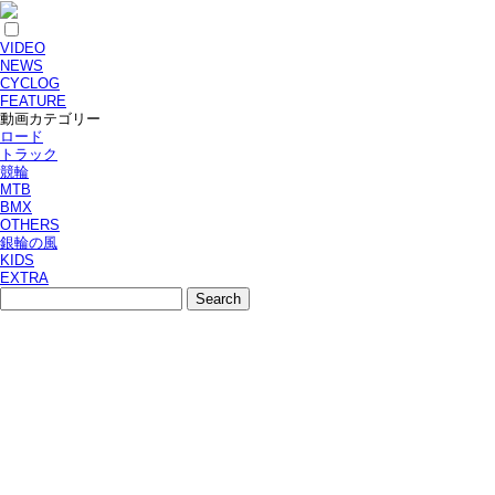
VIDEO
NEWS
CYCLOG
FEATURE
動画カテゴリー
ロード
トラック
競輪
MTB
BMX
OTHERS
銀輪の風
KIDS
EXTRA