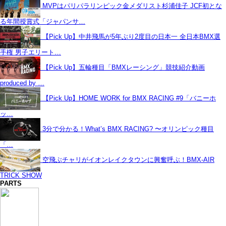
MVPはパリパラリンピック金メダリスト杉浦佳子 JCF初とな
る年間授賞式「ジャパンサ…
【Pick Up】中井飛馬が5年ぶり2度目の日本一 全日本BMX選
手権 男子エリート…
【Pick Up】五輪種目「BMXレーシング」競技紹介動画
produced by …
【Pick Up】HOME WORK for BMX RACING #9「バニーホ
ッ…
3分で分かる！What’s BMX RACING? 〜オリンピック種目
「…
空飛ぶチャリがイオンレイクタウンに興奮呼ぶ！BMX-AIR
TRICK SHOW
PARTS