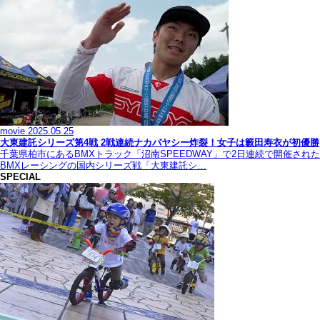
movie
2025.05.25
大東建託シリーズ第4戦 2戦連続ナカバヤシー炸裂！女子は籔田寿衣が初優勝
千葉県柏市にあるBMXトラック「沼南SPEEDWAY」で2日連続で開催された
BMXレーシングの国内シリーズ戦「大東建託シ…
SPECIAL