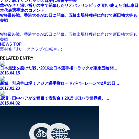
アジア版オリンピックの日本代表選手発表
華やかさと深い祈りの中で閉幕したリオパラリンピック 戦い終えた自転車日
本代表選手達のコメント
W杯最終戦、香港大会が15日に開幕。五輪出場枠獲得に向けて新田祐大等も
参戦
W杯最終戦、香港大会が15日に開幕。五輪出場枠獲得に向けて新田祐大等も
参戦
NEWS TOP
栗村修「Jリーグクラブ×自転車」
;
RELATED ENTRY
日本最速を懸けた戦い2016全日本選手権トラックが東京五輪開...
2016.04.15
新城、別府等出場！アジア選手権ロードがバーレーンで2月25日...
2017.02.23
鹿沼・田中ペアが２種目で表彰台！2015 UCIパラ世界選、...
2015.04.02