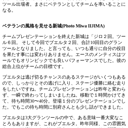
ツール出場者。まさにベテランとしてチームを率いることに
なる。
ベテランの風格を見せる新城(Photo Miwa IIJIMA)
チームプレゼンテーションを終えた新城は「ジロ２回。ツー
ル６回。 そして今回でブエルタ２回、合計10回目のグラン
ツールとなりました。と言っても、いつも通りに自分の役目
を果たす事には変わりありません。エースのメンティスはツ
ールでもオリンピックでも良いパフォーマンスでした。彼の
総合上位がチームの目標です。
ブエルタは逃げ切るチャンスのあるステージがいくつもある
ので、しっかりとその逃げに入り、ステージ優勝に絡む走り
をしたいですね。チームプレゼンテーションは昨年と変わら
ず、一瞬で終わってしまいましたね。移動で１時間かけてき
て、待ち時間30〜40分。登場１分のプレゼンテーションでし
た。でもこの待ち時間に別府さんとも少し話ができました。
ブエルタは3大グランツールの中で、ある意味一番大変なこ
とろもありますが、これがブエルタ。昨年同様、この雰囲気