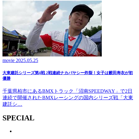
movie
2025.05.25
大東建託シリーズ第4戦 2戦連続ナカバヤシー炸裂！女子は籔田寿衣が初
優勝
千葉県柏市にあるBMXトラック「沼南SPEEDWAY」で2日
連続で開催されたBMXレーシングの国内シリーズ戦「大東
建託シ…
SPECIAL