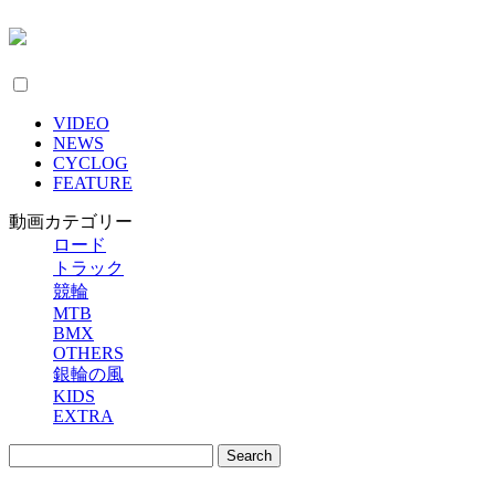
VIDEO
NEWS
CYCLOG
FEATURE
動画カテゴリー
ロード
トラック
競輪
MTB
BMX
OTHERS
銀輪の風
KIDS
EXTRA