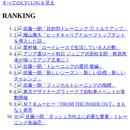
すべてのCYCLOGを見る
RANKING
1
佐藤一朗「目的別トレーニング ① トルクアップ」
2
腰山雅大「ヒッチキャリアとルーフトップテント
を導入した話」
3
栗村修「ロードレースで生活している人の数」
4
アジア選ロード初日 ジュニア沢田桂太郎・梶原悠
未が揃ってアジア王者に！
5
佐藤一朗「トレーニングの選択 後編」
6
佐藤一朗「新しいシーズン・新しい目標・新しい
チャレンジ」
7
佐藤一朗「フィジカルトレーニングの指標」
8
東京デザイナーズウィークで自転車イベントが多
数開催
9
ＭＴＢムービー『FROM THE INSIDE OUT』まも
なく発売
10
佐藤一郎「ダッシュ力向上に必要な要素・トレー
ニング各論②」