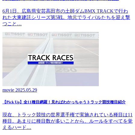
6月1日、広島県安芸高田市の土師ダムBMX TRACKで行わ
れた大東建託シリーズ第5戦。地元でライバルたちを迎え撃
つこと…
movie
2025.05.29
【Pick Up】全11種目網羅！見ればわかっちゃうトラック競技種目紹介
現在、トラック競技の世界選手権で実施されている種目は11
種目。あまりに種目数が多いことから、ルールをすべてを覚
えるハード…