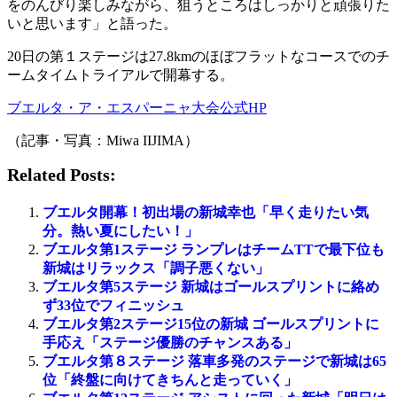
をのんびり楽しみながら、狙うところはしっかりと頑張りた
いと思います」と語った。
20日の第１ステージは27.8kmのほぼフラットなコースでのチ
ームタイムトライアルで開幕する。
ブエルタ・ア・エスパーニャ大会公式HP
（記事・写真：Miwa IIJIMA）
Related Posts:
ブエルタ開幕！初出場の新城幸也「早く走りたい気
分。熱い夏にしたい！」
ブエルタ第1ステージ ランプレはチームTTで最下位も
新城はリラックス「調子悪くない」
ブエルタ第5ステージ 新城はゴールスプリントに絡め
ず33位でフィニッシュ
ブエルタ第2ステージ15位の新城 ゴールスプリントに
手応え「ステージ優勝のチャンスある」
ブエルタ第８ステージ 落車多発のステージで新城は65
位「終盤に向けてきちんと走っていく」