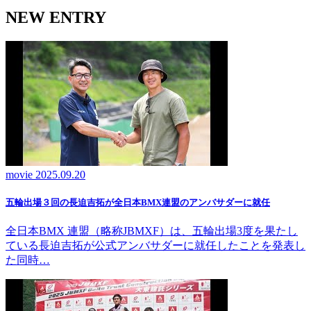
NEW ENTRY
movie
2025.09.20
五輪出場３回の長迫吉拓が全日本BMX連盟のアンバサダーに就任
全日本BMX 連盟（略称JBMXF）は、五輪出場3度を果たし
ている長迫吉拓が公式アンバサダーに就任したことを発表し
た同時…