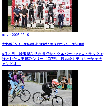
movie
2025.07.19
大東建託シリーズ第7戦 ⼩丹晄希が復帰戦でシリーズ初優勝
6月29日、埼玉県秩父市滝沢サイクルパークBMXトラックで
行われた大東建託シリーズ第7戦。最高峰カテゴリー男子チ
ャンピオ…