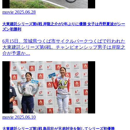
movie
2025.06.28
大東建託シリーズ第6戦 岸龍之介が2年ぶりに優勝 女子は丹野夏波がシー
ズン初勝利
6月15日、茨城県つくば市サイクルパークつくばで行われた
大東建託シリーズ第6戦。チャンピオンシップ男子は岸龍之
介が予選か…
movie
2025.06.10
大東建託シリーズ第5戦 島田壮が兄弟対決を制してシリーズ初優勝