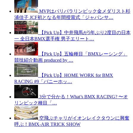
MVPはパリパラリンピック金メダリスト杉
浦佳子 JCF初となる年間授賞式「ジャパンサ…
【Pick Up】中井飛馬が5年ぶり2度目の日本
一 全日本BMX選手権 男子エリート…
【Pick Up】五輪種目「BMXレーシング」
競技紹介動画 produced by …
【Pick Up】HOME WORK for BMX
RACING #9「バニーホッ…
3分で分かる！What’s BMX RACING? 〜オ
リンピック種目「…
空飛ぶチャリがイオンレイクタウンに興奮
呼ぶ！BMX-AIR TRICK SHOW