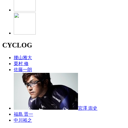
CYCLOG
腰山雅大
栗村 修
佐藤一朗
宮澤 崇史
福島 晋一
中川裕之