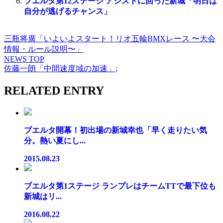
ブエルタ第12ステージ アシストに回った新城「明日は
自分が逃げるチャンス」
三瓶将廣「いよいよスタート！リオ五輪BMXレース 〜大会
情報・ルール説明〜」
NEWS TOP
佐藤一朗「中間速度域の加速」
;
RELATED ENTRY
ブエルタ開幕！初出場の新城幸也「早く走りたい気
分。熱い夏にし...
2015.08.23
ブエルタ第1ステージ ランプレはチームTTで最下位も
新城はリ...
2016.08.22