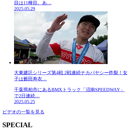
目は11種目。あ…
2025.05.29
大東建託シリーズ第4戦 2戦連続ナカバヤシー炸裂！女
子は籔田寿衣…
千葉県柏市にあるBMXトラック「沼南SPEEDWAY」
で2日連続…
2025.05.25
ビデオの一覧を見る
SPECIAL