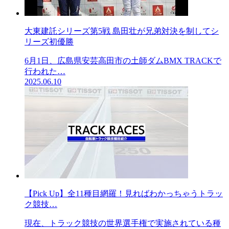
大東建託シリーズ第5戦 島田壮が兄弟対決を制してシ
リーズ初優勝
6月1日、広島県安芸高田市の土師ダムBMX TRACKで
行われた…
2025.06.10
【Pick Up】全11種目網羅！見ればわかっちゃうトラッ
ク競技…
現在、トラック競技の世界選手権で実施されている種