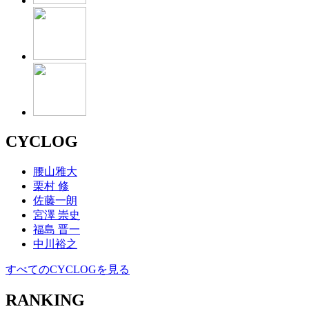
CYCLOG
腰山雅大
栗村 修
佐藤一朗
宮澤 崇史
福島 晋一
中川裕之
すべてのCYCLOGを見る
RANKING