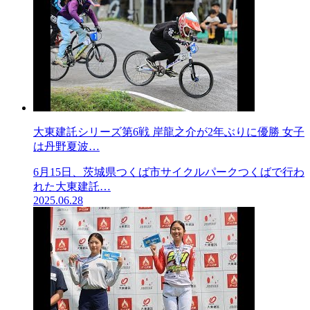
大東建託シリーズ第6戦 岸龍之介が2年ぶりに優勝 女子
は丹野夏波…
6月15日、茨城県つくば市サイクルパークつくばで行わ
れた大東建託…
2025.06.28