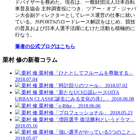
ドバイザーを務めた。現在は、一般財団法人日本自転
車普及協会 主幹調査役につき、ツアー・オブ・ジャパ
ン大会副ディレクターとしてレース運営の仕事に就い
ている。JSPORTSのロードレース解説をはじめ、競技
の普及および日本人選手活躍にむけた活動も積極的に
行なう。
筆者の公式ブログはこちら
栗村 修の新着コラム
栗村 修
栗村修「ひととしてフルームを尊敬する」
2018.07.04
栗村 修
栗村修「時計回りのツール」
2018.07.02
栗村 修
栗村修「新たなUCI公認レースOITA
URBAN CLASSIC誕生にみる文化の兆し」
2018.06.08
栗村 修
栗村修「e-Bike」
2018.06.06
栗村 修
栗村修「プロフェッショナル」
2018.05.23
栗村 修
栗村修「増田選手 復活勝利というドラマ」
2018.05.16
栗村 修
栗村修「強い選手がやっている5つのこと」
2018.05.07