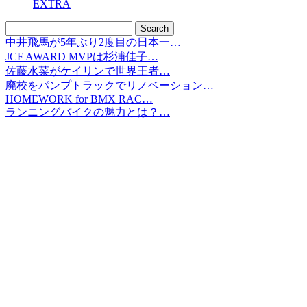
EXTRA
中井飛馬が5年ぶり2度目の日本一…
JCF AWARD MVPは杉浦佳子…
佐藤水菜がケイリンで世界王者…
廃校をパンプトラックでリノベーション…
HOMEWORK for BMX RAC…
ランニングバイクの魅力とは？…