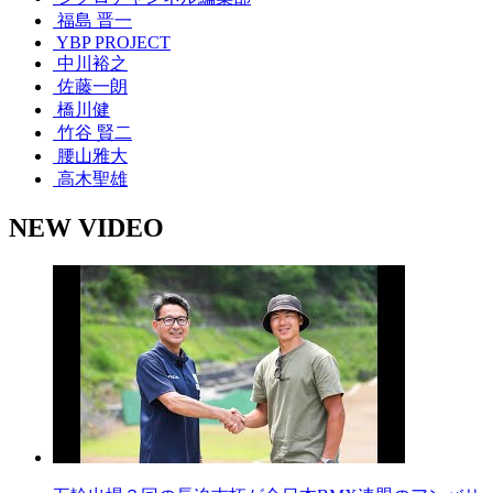
福島 晋一
YBP PROJECT
中川裕之
佐藤一朗
橋川健
竹谷 賢二
腰山雅大
高木聖雄
NEW VIDEO