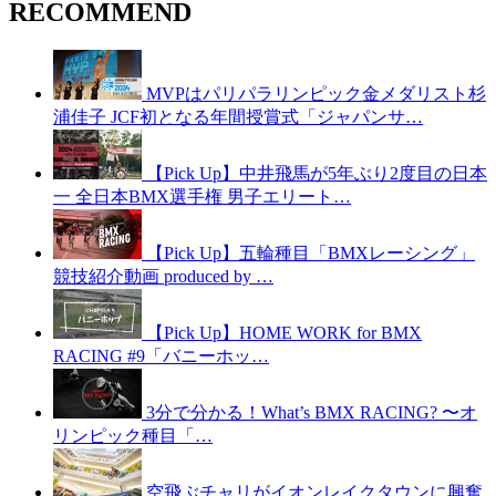
RECOMMEND
MVPはパリパラリンピック金メダリスト杉
浦佳子 JCF初となる年間授賞式「ジャパンサ…
【Pick Up】中井飛馬が5年ぶり2度目の日本
一 全日本BMX選手権 男子エリート…
【Pick Up】五輪種目「BMXレーシング」
競技紹介動画 produced by …
【Pick Up】HOME WORK for BMX
RACING #9「バニーホッ…
3分で分かる！What’s BMX RACING? 〜オ
リンピック種目「…
空飛ぶチャリがイオンレイクタウンに興奮