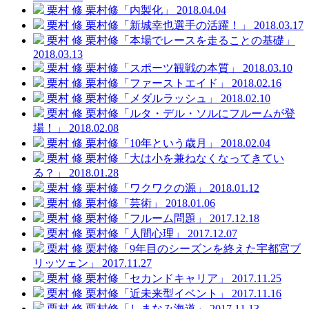
栗村 修
栗村修「内製化」
2018.04.04
栗村 修
栗村修「新城幸也選手の活躍！」
2018.03.17
栗村 修
栗村修「本場でレースを走ることの基礎」
2018.03.13
栗村 修
栗村修「スポーツ観戦の本質」
2018.03.10
栗村 修
栗村修「ファーストエイド」
2018.02.16
栗村 修
栗村修「メダルラッシュ」
2018.02.10
栗村 修
栗村修「ルタ・デル・ソルにフルームが登
場！」
2018.02.08
栗村 修
栗村修「10年という歳月」
2018.02.04
栗村 修
栗村修「大は小を兼ねなくなってきてい
る？」
2018.01.28
栗村 修
栗村修「ワクワクの源」
2018.01.12
栗村 修
栗村修「芸術」
2018.01.06
栗村 修
栗村修「フルーム問題」
2017.12.18
栗村 修
栗村修「人間心理」
2017.12.07
栗村 修
栗村修「9年目のシーズンを終えた宇都宮ブ
リッツェン」
2017.11.27
栗村 修
栗村修「セカンドキャリア」
2017.11.25
栗村 修
栗村修「近未来型イベント」
2017.11.16
栗村 修
栗村修「しまなみ海道」
2017.11.13