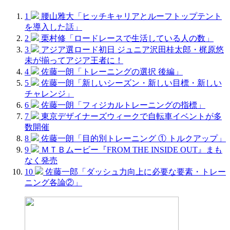
1
腰山雅大「ヒッチキャリアとルーフトップテント
を導入した話」
2
栗村修「ロードレースで生活している人の数」
3
アジア選ロード初日 ジュニア沢田桂太郎・梶原悠
未が揃ってアジア王者に！
4
佐藤一朗「トレーニングの選択 後編」
5
佐藤一朗「新しいシーズン・新しい目標・新しい
チャレンジ」
6
佐藤一朗「フィジカルトレーニングの指標」
7
東京デザイナーズウィークで自転車イベントが多
数開催
8
佐藤一朗「目的別トレーニング ① トルクアップ」
9
ＭＴＢムービー『FROM THE INSIDE OUT』まも
なく発売
10
佐藤一郎「ダッシュ力向上に必要な要素・トレー
ニング各論②」