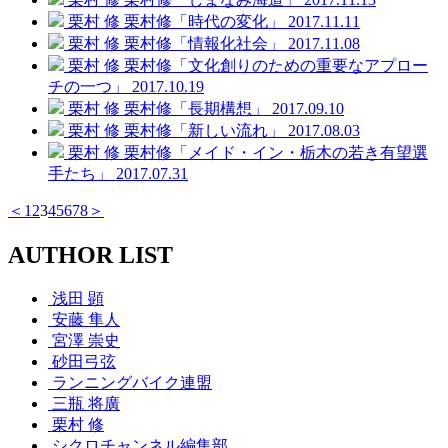
栗村 修
栗村修「時代の変化」
2017.11.11
栗村 修
栗村修「情報化社会」
2017.11.08
栗村 修
栗村修「文化創りのための重要なアプロー
チの一つ」
2017.10.19
栗村 修
栗村修「長期構想」
2017.09.10
栗村 修
栗村修「新しい流れ」
2017.08.03
栗村 修
栗村修「メイド・イン・栃木の若き有望選
手たち」
2017.07.31
＜
1
2
3
4
5
6
7
8
＞
AUTHOR LIST
浅田 顕
安藤 隼人
宮澤 崇史
砂田弓弦
ランニングバイク連盟
三瓶 将廣
栗村 修
シクロチャンネル編集部