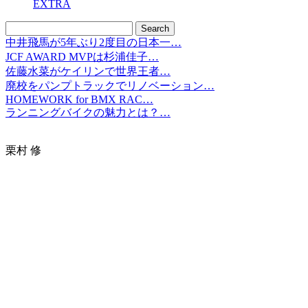
EXTRA
中井飛馬が5年ぶり2度目の日本一…
JCF AWARD MVPは杉浦佳子…
佐藤水菜がケイリンで世界王者…
廃校をパンプトラックでリノベーション…
HOMEWORK for BMX RAC…
ランニングバイクの魅力とは？…
栗村 修