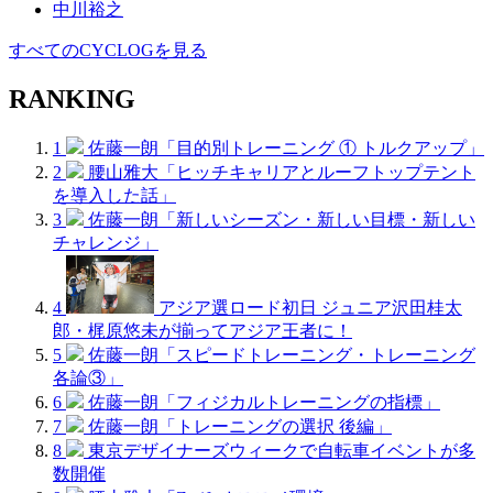
中川裕之
すべてのCYCLOGを見る
RANKING
1
佐藤一朗「目的別トレーニング ① トルクアップ」
2
腰山雅大「ヒッチキャリアとルーフトップテント
を導入した話」
3
佐藤一朗「新しいシーズン・新しい目標・新しい
チャレンジ」
4
アジア選ロード初日 ジュニア沢田桂太
郎・梶原悠未が揃ってアジア王者に！
5
佐藤一朗「スピードトレーニング・トレーニング
各論③」
6
佐藤一朗「フィジカルトレーニングの指標」
7
佐藤一朗「トレーニングの選択 後編」
8
東京デザイナーズウィークで自転車イベントが多
数開催