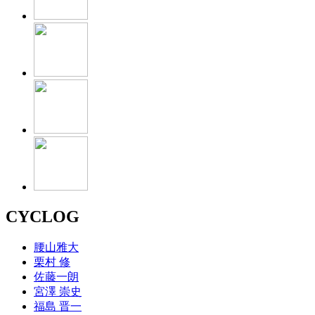
CYCLOG
腰山雅大
栗村 修
佐藤一朗
宮澤 崇史
福島 晋一