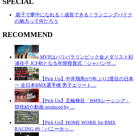
SPECIAL
親子で夢中になれる！成長できる！ランニングバイク
の魅力って何だろう
RECOMMEND
MVPはパリパラリンピック金メダリスト杉
浦佳子 JCF初となる年間授賞式「ジャパンサ…
【Pick Up】中井飛馬が5年ぶり2度目の日本
一 全日本BMX選手権 男子エリート…
【Pick Up】五輪種目「BMXレーシング」
競技紹介動画 produced by …
【Pick Up】HOME WORK for BMX
RACING #9「バニーホッ…