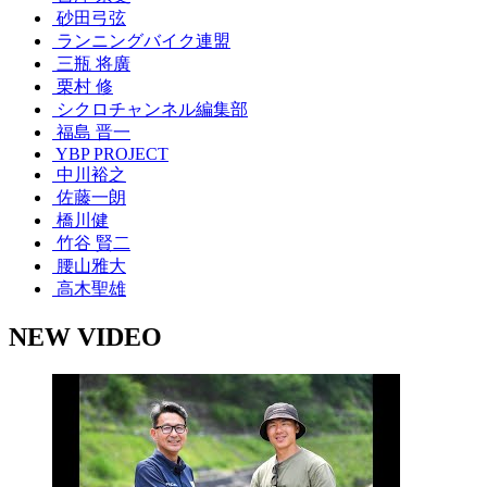
砂田弓弦
ランニングバイク連盟
三瓶 将廣
栗村 修
シクロチャンネル編集部
福島 晋一
YBP PROJECT
中川裕之
佐藤一朗
橋川健
竹谷 賢二
腰山雅大
高木聖雄
NEW VIDEO