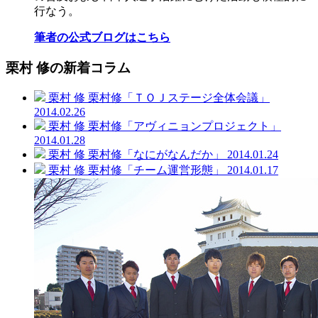
行なう。
筆者の公式ブログはこちら
栗村 修の新着コラム
栗村 修
栗村修「ＴＯＪステージ全体会議」
2014.02.26
栗村 修
栗村修「アヴィニョンプロジェクト」
2014.01.28
栗村 修
栗村修「なにがなんだか」
2014.01.24
栗村 修
栗村修「チーム運営形態」
2014.01.17