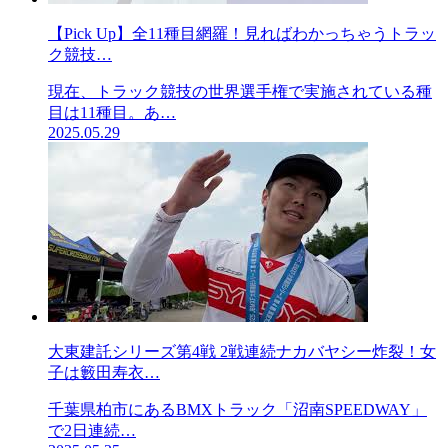
【Pick Up】全11種目網羅！見ればわかっちゃうトラッ
ク競技…
現在、トラック競技の世界選手権で実施されている種
目は11種目。あ…
2025.05.29
大東建託シリーズ第4戦 2戦連続ナカバヤシー炸裂！女
子は籔田寿衣…
千葉県柏市にあるBMXトラック「沼南SPEEDWAY」
で2日連続…