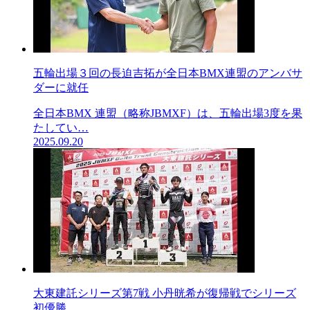
五輪出場３回の長迫吉拓が全日本BMX連盟のアンバサ
ダーに就任
全日本BMX 連盟（略称JBMXF）は、五輪出場3度を果
たしてい…
2025.09.20
大東建託シリーズ第7戦 ⼩丹晄希が復帰戦でシリーズ
初優勝