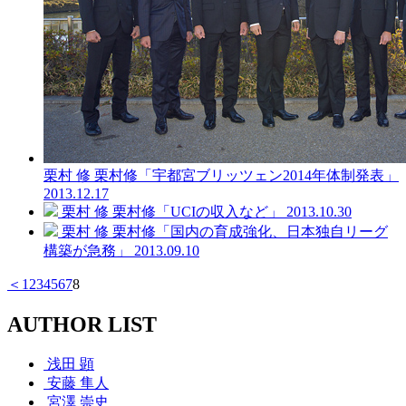
栗村 修
栗村修「宇都宮ブリッツェン2014年体制発表」
2013.12.17
栗村 修
栗村修「UCIの収入など」
2013.10.30
栗村 修
栗村修「国内の育成強化、日本独自リーグ
構築が急務」
2013.09.10
＜
1
2
3
4
5
6
7
8
AUTHOR LIST
浅田 顕
安藤 隼人
宮澤 崇史