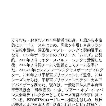
くりむら・おさむ／1971年横浜市出身。15歳から本格
的にロードレースをはじめ、高校を中退し単身フラン
ス自転車留学。帰国後シマノレーシングで契約選手と
なり、1998年ポーランドのプロチーム「ムロズ」と契
約。2000年よりミヤタ・スバルレーシングで活躍した
後、2002年より同チームで監督としてチームを率い
た。2008-09年はシマノレーシングでスポーツディレク
ター。2010年より宇都宮ブリッツェンにて監督。2014
シーズンからは、宇都宮ブリッツェンのテクニカルア
ドバイザーを務めた。現在は、一般財団法人日本自転
車普及協会 主幹調査役につき、ツアー・オブ・ジャパ
ン大会副ディレクターとしてレース運営の仕事に就い
ている。JSPORTSのロードレース解説をはじめ、競技
の普及および日本人選手活躍にむけた活動も積極的に