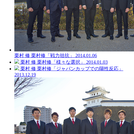
栗村 修
栗村修「戦力拮抗」
2014.01.06
栗村 修
栗村修「様々な選択」
2014.01.03
栗村 修
栗村修「ジャパンカップでの陽性反応」
2013.12.19