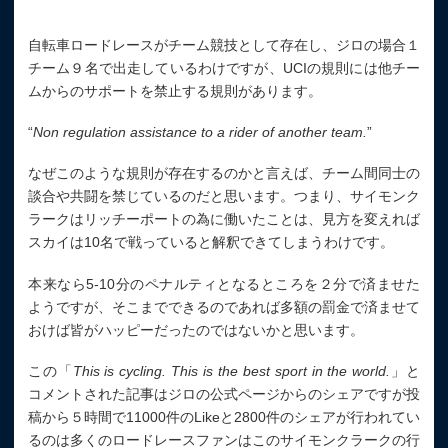
自転車ロードレースがチーム競技として存在し、ジロの場合１
チーム９名で出走しているわけですが、UCIの規則には他チー
ムからのサポートを禁止する規則があります。
“
Non regulation assistance to a rider of another team.
”
なぜこのような規則が存在するのかと言えば、チーム間同士の
談合や共闘を禁じているのだと思います。つまり、サイモンク
ラークはリッチーポートの為に働いたことは、見方を変えれば
スカイは10名で戦っていると解釈できてしまうわけです。
本来なら5-10分のペナルティとなるところを２分で済ませた
ようですが、そこまでできるのであれば多額の罰金で済ませて
おけば皆がハッピーだったのではないかと思います。
この「
This is cycling. This is the best sport in the world.
」と
コメントされた記事はジロの公式ページからのシェアですが投
稿から５時間で11000件のLikeと2800件のシェアが行われてい
るのは多くのロードレースファンはこのサイモンクラークの行