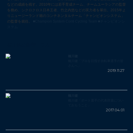
などの成績を残す。2010年には若手育成チーム、チームユーラシアの監督
を務め、シクロクロス日本王者、竹之内悠などの実力者を輩出。2015年よ
りニュージーランド籍のコンチネンタルチーム「チャンピオンシステム」
の監督を就任。
■Champion System Conti Cycling Team
■チャンピオンシ
ステム
橋川健の新着コラム
橋川健
橋川健「プロを目指す自転車選手の皆
さんへ」
2019.11.27
橋川健
橋川健「ボート選手の代表辞退につい
ておもうこと」
2017.04.01