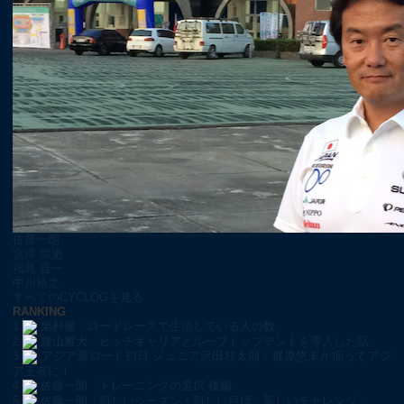
佐藤一朗
宮澤 崇史
福島 晋一
中川裕之
すべてのCYCLOGを見る
RANKING
1
栗村修「ロードレースで生活している人の数」
2
腰山雅大「ヒッチキャリアとルーフトップテントを導入した話」
3
アジア選ロード初日 ジュニア沢田桂太郎・梶原悠未が揃ってアジ
ア王者に！
4
佐藤一朗「トレーニングの選択 後編」
5
佐藤一朗「新しいシーズン・新しい目標・新しいチャレンジ」