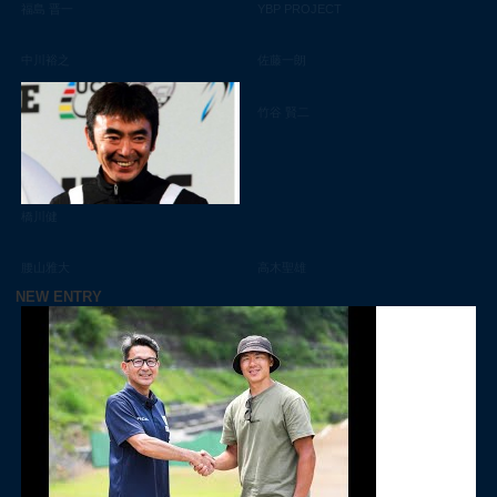
福島 晋一
YBP PROJECT
中川裕之
佐藤一朗
竹谷 賢二
橋川健
腰山雅大
高木聖雄
NEW ENTRY