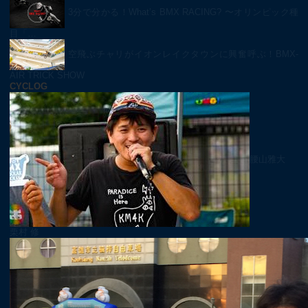
3分で分かる！What’s BMX RACING? 〜オリンピック種
目「…
空飛ぶチャリがイオンレイクタウンに興奮呼ぶ！BMX-
AIR TRICK SHOW
CYCLOG
腰山雅大
栗村 修