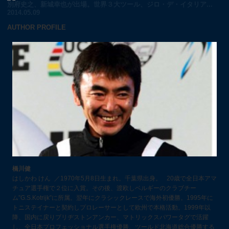
別府史之、新城幸也が出場。世界３大ツール、ジロ・デ・イタリア...
2014.05.09
AUTHOR PROFILE
橋川健
はしかわ けん ／1970年5月8日生まれ。千葉県出身。 20歳で全日本アマ
チュア選手権で２位に入賞。その後、渡欧しベルギーのクラブチー
ム”G.S.Kotrijk”に所属。翌年にクラシックレースで海外初優勝。1995年に
トニステイナーと契約しプロレーサーとして欧州で本格活動。1999年以
降、国内に戻りブリヂストンアンカー、マトリックスパワータグで活躍
し、全日本プロフェッショナル選手権優勝、ツールド北海道総合優勝する