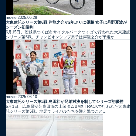
movie
2025.06.28
大東建託シリーズ第6戦 岸龍之介が2年ぶりに優勝 女子は丹野夏波が
シーズン初勝利
6月15日、茨城県つくば市サイクルパークつくばで行われた大東建託
シリーズ第6戦。チャンピオンシップ男子は岸龍之介が予選か…
movie
2025.06.10
大東建託シリーズ第5戦 島田壮が兄弟対決を制してシリーズ初優勝
6月1日、広島県安芸高田市の土師ダムBMX TRACKで行われた大東建
託シリーズ第5戦。地元でライバルたちを迎え撃つこと…