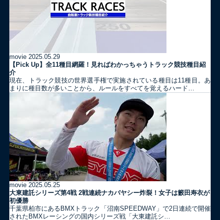
movie
2025.05.29
【Pick Up】全11種目網羅！見ればわかっちゃうトラック競技種目紹
介
現在、トラック競技の世界選手権で実施されている種目は11種目。あ
まりに種目数が多いことから、ルールをすべてを覚えるハード…
movie
2025.05.25
大東建託シリーズ第4戦 2戦連続ナカバヤシー炸裂！女子は籔田寿衣が
初優勝
千葉県柏市にあるBMXトラック「沼南SPEEDWAY」で2日連続で開催
されたBMXレーシングの国内シリーズ戦「大東建託シ…