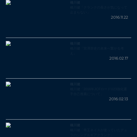
橋川健
橋川健「クランクの長さが気になって
止まらない」
2016.11.22
橋川健
橋川健「宮澤崇史の未来へ繋がる考
え」
2016.02.17
橋川健
橋川健「2016年JCFロードU23強化選
手自己推薦について」
2016.02.13
橋川健
橋川健「帝王ネイスが使っていたデュ
ラのシングルギアクランク」