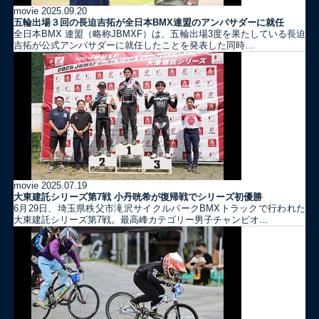
movie
2025.09.20
五輪出場３回の長迫吉拓が全日本BMX連盟のアンバサダーに就任
全日本BMX 連盟（略称JBMXF）は、五輪出場3度を果たしている長迫
吉拓が公式アンバサダーに就任したことを発表した同時…
movie
2025.07.19
大東建託シリーズ第7戦 ⼩丹晄希が復帰戦でシリーズ初優勝
6月29日、埼玉県秩父市滝沢サイクルパークBMXトラックで行われた
大東建託シリーズ第7戦。最高峰カテゴリー男子チャンピオ…