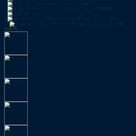
6
佐藤一朗「フィジカルトレーニングの指標」
7
東京デザイナーズウィークで自転車イベントが多数開催
8
佐藤一朗「目的別トレーニング ① トルクアップ」
9
ＭＴＢムービー『FROM THE INSIDE OUT』まもなく発売
10
佐藤一郎「ダッシュ力向上に必要な要素・トレーニング各論②」
PARTS