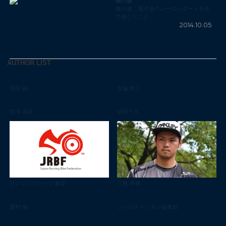
橋川健
橋川健「選手達のレースレポートを見
て感じたこと」
2014.10.05
AUTHOR LIST
浅田 顕
安藤 隼人
宮澤 崇史
砂田弓弦
ランニングバイク連盟
三瓶 将廣
栗村 修
シクロチャンネル編集部