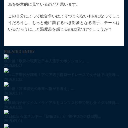
為を好意的に見ているのだと思います。
この２分によって総合争いはよりつまらないものになってしま
うだろうし、もっと他に罰するべき対象となる選手、チームは
いるだろうに…と温度差を感じるのは僕だけでしょうか？
RELATED ENTRY
橋川健「欧州の現実と日本人選手のポジション」...
2015.04.07
ジュニア世代が躍進！アジア選手権ロードレースで女子は下山美寿...
2016.01.22
橋川健「宮澤崇史の未来へ繋がる考え」...
2016.02.17
萩原麻由子がタイムトライアルをコンマ２秒差で制し金メダル獲得...
2016.01.22
JX日鉱日石エネルギー「ENEOS」が NIPPOのジロ期間...
2015.05.04