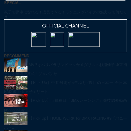
SPECIAL
親子で夢中になれる！成長できる！ランニングバイクの魅力って何だろ
う
OFFICIAL CHANNEL
RECOMMEND
MVPはパリパラリンピック金メダリスト杉浦佳子 JCF初
となる年間授賞式「ジャパンサ…
【Pick Up】中井飛馬が5年ぶり2度目の日本一 全日本
BMX選手権 男子エリート…
【Pick Up】五輪種目「BMXレーシング」競技紹介動画
produced by …
【Pick Up】HOME WORK for BMX RACING #9「バニー
ホッ…