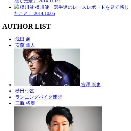
抱く光景」
2014.11.09
橋川健
橋川健「選手達のレースレポートを見て感じ
たこと」
2014.10.05
AUTHOR LIST
浅田 顕
安藤 隼人
宮澤 崇史
砂田弓弦
ランニングバイク連盟
三瓶 将廣