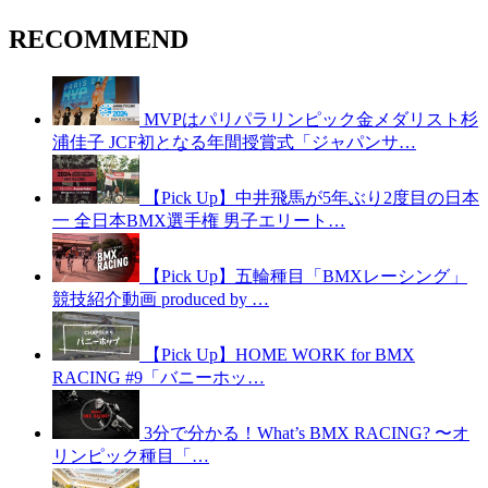
RECOMMEND
MVPはパリパラリンピック金メダリスト杉
浦佳子 JCF初となる年間授賞式「ジャパンサ…
【Pick Up】中井飛馬が5年ぶり2度目の日本
一 全日本BMX選手権 男子エリート…
【Pick Up】五輪種目「BMXレーシング」
競技紹介動画 produced by …
【Pick Up】HOME WORK for BMX
RACING #9「バニーホッ…
3分で分かる！What’s BMX RACING? 〜オ
リンピック種目「…