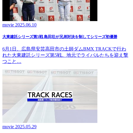
movie
2025.06.10
大東建託シリーズ第5戦 島田壮が兄弟対決を制してシリーズ初優勝
6月1日、広島県安芸高田市の土師ダムBMX TRACKで行わ
れた大東建託シリーズ第5戦。地元でライバルたちを迎え撃
つこと…
movie
2025.05.29