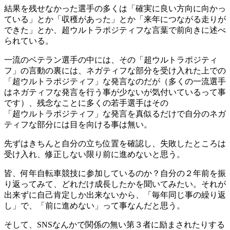
結果を残せなかった選手の多くは「確実に良い方向に向かっ
ている」とか「収穫があった」とか「来年につながる走りが
できた」とか、超ウルトラポジティフな言葉で前向きに述べ
られている。
一流のベテラン選手の中には、その「超ウルトラポジティ
フ」の言動の裏には、ネガティフな部分を受け入れた上での
「超ウルトラポジティフ」な発言なのだが（多くの一流選手
はネガティフな発言を行う事が少ないが気付いているって事
です）、残念なことに多くの若手選手はその
「超ウルトラポジティフ」な発言を真似るだけで自分のネガ
ティフな部分には目を向ける事は無い。
先ずはきちんと自分の立ち位置を確認し、失敗したところは
受け入れ、修正しない限り前に進めないと思う。
皆、何年自転車競技に参加しているのか？自分の２年前を振
り返ってみて、どれだけ成長したかを聞いてみたい。それが
出来ずに自己肯定しか出来ないから、「毎年同じ事の繰り返
し」で、「前に進めない」って事なんだと思う。
そして、SNSなんかで関係の無い第３者に励まされたりする