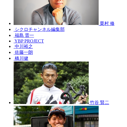
栗村 修
シクロチャンネル編集部
福島 晋一
YBP PROJECT
中川裕之
佐藤一朗
橋川健
竹谷 賢二