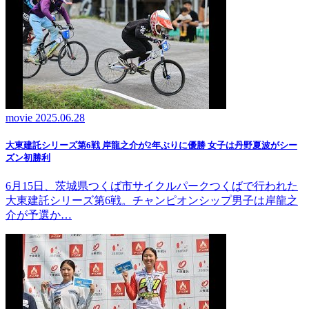
movie
2025.06.28
大東建託シリーズ第6戦 岸龍之介が2年ぶりに優勝 女子は丹野夏波がシー
ズン初勝利
6月15日、茨城県つくば市サイクルパークつくばで行われた
大東建託シリーズ第6戦。チャンピオンシップ男子は岸龍之
介が予選か…