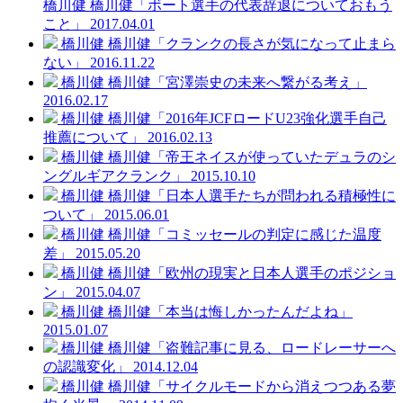
橋川健
橋川健「ボート選手の代表辞退についておもう
こと」
2017.04.01
橋川健
橋川健「クランクの長さが気になって止まら
ない」
2016.11.22
橋川健
橋川健「宮澤崇史の未来へ繋がる考え」
2016.02.17
橋川健
橋川健「2016年JCFロードU23強化選手自己
推薦について」
2016.02.13
橋川健
橋川健「帝王ネイスが使っていたデュラのシ
ングルギアクランク」
2015.10.10
橋川健
橋川健「日本人選手たちが問われる積極性に
ついて」
2015.06.01
橋川健
橋川健「コミッセールの判定に感じた温度
差」
2015.05.20
橋川健
橋川健「欧州の現実と日本人選手のポジショ
ン」
2015.04.07
橋川健
橋川健「本当は悔しかったんだよね」
2015.01.07
橋川健
橋川健「盗難記事に見る、ロードレーサーへ
の認識変化」
2014.12.04
橋川健
橋川健「サイクルモードから消えつつある夢