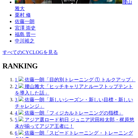
腰山
雅大
栗村 修
佐藤一朗
宮澤 崇史
福島 晋一
中川裕之
すべてのCYCLOGを見る
RANKING
1
佐藤一朗「目的別トレーニング ① トルクアップ」
2
腰山雅大「ヒッチキャリアとルーフトップテント
を導入した話」
3
佐藤一朗「新しいシーズン・新しい目標・新しい
チャレンジ」
4
佐藤一朗「フィジカルトレーニングの指標」
5
アジア選ロード初日 ジュニア沢田桂太郎・梶原悠
未が揃ってアジア王者に！
6
佐藤一朗「スピードトレーニング・トレーニング