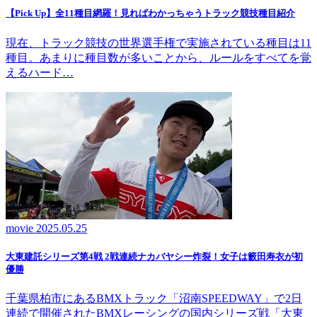
【Pick Up】全11種目網羅！見ればわかっちゃうトラック競技種目紹介
現在、トラック競技の世界選手権で実施されている種目は11
種目。あまりに種目数が多いことから、ルールをすべてを覚
えるハード…
movie
2025.05.25
大東建託シリーズ第4戦 2戦連続ナカバヤシー炸裂！女子は籔田寿衣が初
優勝
千葉県柏市にあるBMXトラック「沼南SPEEDWAY」で2日
連続で開催されたBMXレーシングの国内シリーズ戦「大東