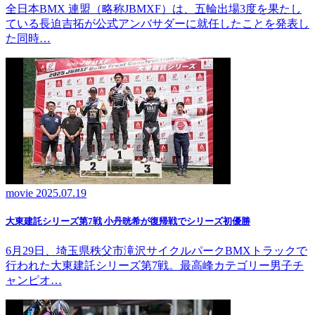
全日本BMX 連盟（略称JBMXF）は、五輪出場3度を果たし
ている長迫吉拓が公式アンバサダーに就任したことを発表し
た同時…
movie
2025.07.19
大東建託シリーズ第7戦 ⼩丹晄希が復帰戦でシリーズ初優勝
6月29日、埼玉県秩父市滝沢サイクルパークBMXトラックで
行われた大東建託シリーズ第7戦。最高峰カテゴリー男子チ
ャンピオ…