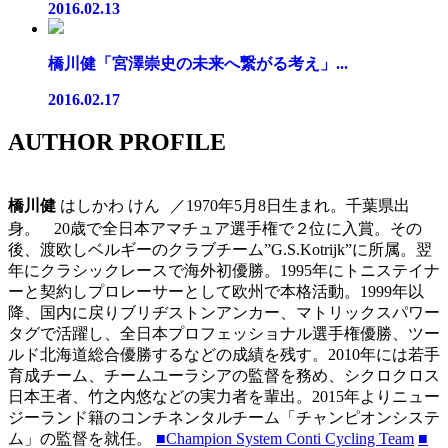
2016.02.13
橋川健「宮澤崇史の未来へ繋がる考え」...
2016.02.17
AUTHOR PROFILE
橋川健
はしかわ けん ／1970年5月8日生まれ。千葉県出
身。 20歳で全日本アマチュア選手権で２位に入賞。その
後、渡欧しベルギーのクラブチーム”G.S.Kotrijk”に所属。翌
年にクラシックレースで海外初優勝。1995年にトニステイナ
ーと契約しプロレーサーとして欧州で本格活動。1999年以
降、国内に戻りブリヂストンアンカー、マトリックスパワー
タグで活躍し、全日本プロフェッショナル選手権優勝、ツー
ルド北海道総合優勝するなどの成績を残す。2010年には若手
育成チーム、チームユーラシアの監督を務め、シクロクロス
日本王者、竹之内悠などの実力者を輩出。2015年よりニュー
ジーランド籍のコンチネンタルチーム「チャンピオンシステ
ム」の監督を就任。
■Champion System Conti Cycling Team
■