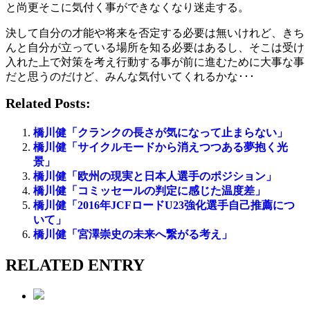
と尚更そこに気付く事ができなくなり迷走する。
決して自分の才能や将来を否定する必要は無いけれど、きち
んと自分が立っている場所を知る必要はあるし、そこは受け
入れた上で対策を考え行動する事が前に進むために大事な事
だと思うのだけど、みんな気付いてくれるかな･･･
Related Posts:
橋川健「クランクの長さが気になって止まらない」
橋川健「サイクルモードから消えつつある夢抱く光
景」
橋川健「欧州の現実と日本人選手のポジション」
橋川健「コミッセールの判定に感じた温度差」
橋川健「2016年JCFロードU23強化選手自己推薦につ
いて」
橋川健「宮澤崇史の未来へ繋がる考え」
RELATED ENTRY