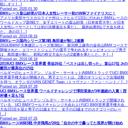
戦しオリ […]
Posted on: 2020.01.30
BMXレース畠山紗英が日本人女性レーサー初のW杯ファイナリスに！
アメリカ東部サウスカロライナ州ロックヒルで13日に行われたBMXレースの
ワールドカップ題8戦で、女子エリートの畠山紗英（日本体育大学）が日本
人女性レーサーとしては初の決勝進出を果たし、最終結果8位で大会を終え
た。 赤の日 […]
Posted on: 2019.09.16
BMXレース国内シリーズ第3戦 島田遼が制し2連勝
2019JBMXF大東建託シリーズ第3戦が、新潟県上越市の金谷山BMXコースで
開催された。エリートとジュニアの選手で争われるチャンピオンシップ男子
は、島田遼が制し、前戦の秩父大会からの2連勝を果たした。チ […]
Posted on: 2019.08.18
2019UCI BMXレース世界選 長迫26位「ベストは出し切った」 畠山17位 Jrの
籔田が最高位の15位
ベルギーのヒュースデン、ゾルダー・サーキット内BMXトラックでUCI BMX
世界選手権大会が開催され、男子エリートは、2度のオリンピック出場経験
を持つ、オランダのVAN GENDT Twan（トゥヴァン・ファン・ヘント／ […]
Posted on: 2019.07.28
UCI BMXレース世界選 ワールドチャレンジで澤田茉奈が3年連続の入賞！西
村優々花も7位
ベルギーのヒュースデン ゾルダー・サーキット内BMXトラックで開催され
ている、UCI BMXワールドチャレンジ大会およびUCI BMX世界選手権大会。
大会2日目を迎え男子の11歳までと、女子の13歳までのカテゴリーのレー
[…]
Posted on: 2019.07.25
BMXレースW杯5戦 中井飛馬が28位「自分の中で曇ってた視界が開け始め
た」