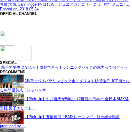
希敢(大阪/Gan Trigger)をはじめ、ジュニアカテゴリーには、昨年ジュニ […]
Posted on: 2018.05.24
OFFICIAL CHANNEL
SPECIAL
親子で夢中になれる！成長できる！ランニングバイクの魅力って何だろう
RECOMMEND
MVPはパリパラリンピック金メダリスト杉浦佳子 JCF初とな
る年間授賞式「ジャパンサ…
【Pick Up】中井飛馬が5年ぶり2度目の日本一 全日本BMX選
手権 男子エリート…
【Pick Up】五輪種目「BMXレーシング」競技紹介動画
produced by …