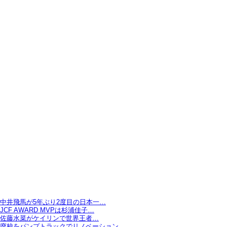
中井飛馬が5年ぶり2度目の日本一…
JCF AWARD MVPは杉浦佳子…
佐藤水菜がケイリンで世界王者…
廃校をパンプトラックでリノベーション…