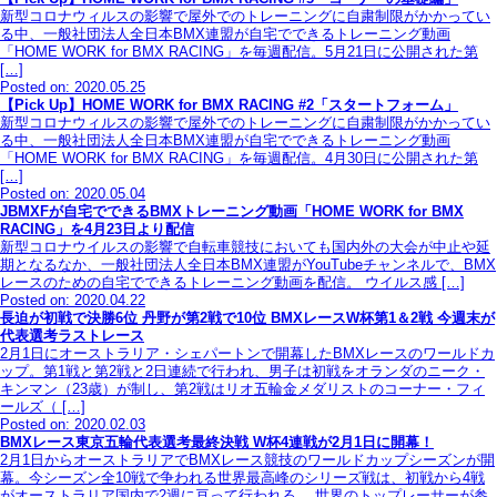
新型コロナウィルスの影響で屋外でのトレーニングに自粛制限がかかってい
る中、一般社団法人全日本BMX連盟が自宅でできるトレーニング動画
「HOME WORK for BMX RACING」を毎週配信。5月21日に公開された第
[…]
Posted on: 2020.05.25
【Pick Up】HOME WORK for BMX RACING #2「スタートフォーム」
新型コロナウィルスの影響で屋外でのトレーニングに自粛制限がかかってい
る中、一般社団法人全日本BMX連盟が自宅でできるトレーニング動画
「HOME WORK for BMX RACING」を毎週配信。4月30日に公開された第
[…]
Posted on: 2020.05.04
JBMXFが自宅でできるBMXトレーニング動画「HOME WORK for BMX
RACING」を4月23日より配信
新型コロナウイルスの影響で自転車競技においても国内外の大会が中止や延
期となるなか、一般社団法人全日本BMX連盟がYouTubeチャンネルで、BMX
レースのための自宅でできるトレーニング動画を配信。 ウイルス感 […]
Posted on: 2020.04.22
長迫が初戦で決勝6位 丹野が第2戦で10位 BMXレースW杯第1＆2戦 今週末が
代表選考ラストレース
2月1日にオーストラリア・シェパートンで開幕したBMXレースのワールドカ
ップ。第1戦と第2戦と2日連続で行われ、男子は初戦をオランダのニーク・
キンマン（23歳）が制し、第2戦はリオ五輪金メダリストのコーナー・フィ
ールズ（ […]
Posted on: 2020.02.03
BMXレース東京五輪代表選考最終決戦 W杯4連戦が2月1日に開幕！
2月1日からオーストラリアでBMXレース競技のワールドカップシーズンが開
幕。今シーズン全10戦で争われる世界最高峰のシリーズ戦は、初戦から4戦
がオーストラリア国内で2週に亘って行われる。 世界のトップレーサーが参