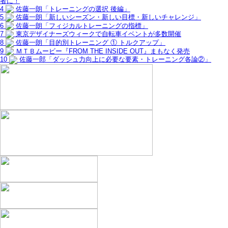
者に！
4
佐藤一朗「トレーニングの選択 後編」
5
佐藤一朗「新しいシーズン・新しい目標・新しいチャレンジ」
6
佐藤一朗「フィジカルトレーニングの指標」
7
東京デザイナーズウィークで自転車イベントが多数開催
8
佐藤一朗「目的別トレーニング ① トルクアップ」
9
ＭＴＢムービー『FROM THE INSIDE OUT』まもなく発売
10
佐藤一郎「ダッシュ力向上に必要な要素・トレーニング各論②」