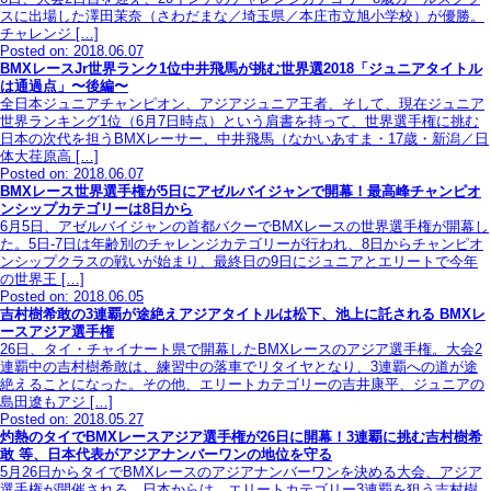
スに出場した澤田茉奈（さわだまな／埼玉県／本庄市立旭小学校）が優勝。
チャレンジ […]
Posted on: 2018.06.07
BMXレースJr世界ランク1位中井飛馬が挑む世界選2018「ジュニアタイトル
は通過点」〜後編〜
全日本ジュニアチャンピオン、アジアジュニア王者、そして、現在ジュニア
世界ランキング1位（6月7日時点）という肩書を持って、世界選手権に挑む
日本の次代を担うBMXレーサー、中井飛馬（なかいあすま・17歳・新潟／日
体大荏原高 […]
Posted on: 2018.06.07
BMXレース世界選手権が5日にアゼルバイジャンで開幕！最高峰チャンピオ
ンシップカテゴリーは8日から
6月5日、アゼルバイジャンの首都バクーでBMXレースの世界選手権が開幕し
た。5日-7日は年齢別のチャレンジカテゴリーが行われ、8日からチャンピオ
ンシップクラスの戦いが始まり、最終日の9日にジュニアとエリートで今年
の世界王 […]
Posted on: 2018.06.05
吉村樹希敢の3連覇が途絶えアジアタイトルは松下、池上に託される BMXレ
ースアジア選手権
26日、タイ・チャイナート県で開幕したBMXレースのアジア選手権。大会2
連覇中の吉村樹希敢は、練習中の落車でリタイヤとなり、3連覇への道が途
絶えることになった。その他、エリートカテゴリーの吉井康平、ジュニアの
島田遼もアジ […]
Posted on: 2018.05.27
灼熱のタイでBMXレースアジア選手権が26日に開幕！3連覇に挑む吉村樹希
敢 等、日本代表がアジアナンバーワンの地位を守る
5月26日からタイでBMXレースのアジアナンバーワンを決める大会、アジア
選手権が開催される。日本からは、エリートカテゴリー3連覇を狙う吉村樹