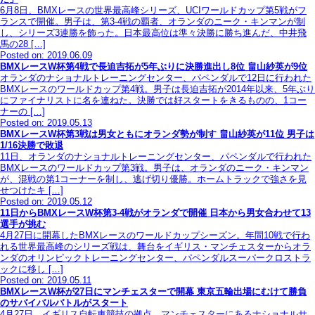
6月8日、BMXレースの世界最高峰シリーズ、UCIワールドカップ第5戦がフ
ランスで開催。男子は、第3-4戦の覇者、オランダのニーク・キンマンが制
し、シリーズ3連勝を飾った。日本最高位は準々決勝に勝ち進んだ、中井飛
馬の28 […]
Posted on: 2019.06.09
BMXレースW杯第4戦で長迫吉拓が5年ぶりに決勝進出し8位 畠山紗英が9位
オランダのナショナルトレーニングセンター、パペンダルで12日に行われた
BMXレースのワールドカップ第4戦。男子は長迫吉拓が2014年以来、5年ぶり
にファイナリストに名を連ねた。決勝では好スタートをきるものの、1コー
ナーの […]
Posted on: 2019.05.13
BMXレースW杯第3戦は男女ともにオランダ勢が制す 畠山紗英が11位 男子は
1/16決勝で敗退
11日、オランダのナショナルトレーニングセンター、パペンダルで行われた
BMXレースのワールドカップ第3戦。男子は、オランダのニーク・キンマン
が、混戦の第1コーナーを制し、逃げ切り優勝。ホームトラックで強さを見
せつけたキ […]
Posted on: 2019.05.12
11日からBMXレースW杯第3-4戦がオランダで開催 日本から男女合わせて13
選手が挑む
4月27日に開幕したBMXレースのワールドカップシーズン。年間10戦で行わ
れる世界最高峰のシリーズ戦は、舞台をイギリス・マンチェスターからオラ
ンダのオリンピックトレーニングセンター、パペンダルスーパークロストラ
ックに移し […]
Posted on: 2019.05.11
BMXレースW杯が27日にマンチェスターで開幕 東京五輪出場にむけて勝負
のサバイバルバトルがスタート
4月27日、イギリス自転車競技の拠点、マンチェスターにあるナショナルサ