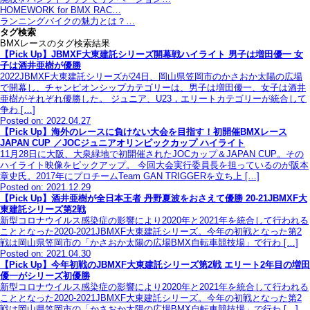
HOMEWORK for BMX RAC…
ランニングバイクの魅力とは？…
タグ検索
BMXレースのタグ検索結果
【Pick Up】JBMXF大東建託シリーズ開幕戦ハイライト 男子は増田優一 女
子は酒井亜樹が優勝
2022JBMXF大東建託シリーズが24日、岡山県笠岡市のかさおか太陽の広場
で開幕し、チャンピオンシップカテゴリーは、男子は増田優一、女子は酒井
亜樹がそれぞれ優勝した。 ジュニア、U23，エリートカテゴリーが統合して
争わ […]
Posted on: 2022.04.27
【Pick Up】海外のレースに負けない大会を目指す！初開催BMXレース
JAPAN CUP ／JOCジュニアオリンピックカップ ハイライト
11月28日に大阪、大泉緑地で初開催されたJOCカップ＆JAPAN CUP。その
ハイライト映像をピックアップ。 今回大会実行委員長を担っているのが阪本
章史氏。2017年にプロチームTeam GAN TRIGGERを立ち上 […]
Posted on: 2021.12.29
【Pick Up】酒井亜樹が全日本王者 丹野夏波をおさえて優勝 20-21JBMXF大
東建託シリーズ第2戦
新型コロナウイルス感染症の影響により2020年と2021年を統合して行われる
こととなった2020-2021JBMXF大東建託シリーズ。今年の初戦となった第2
戦は岡山県笠岡市の「かさおか太陽の広場BMX自転車競技場」で行わ […]
Posted on: 2021.04.30
【Pick Up】今年初戦のJBMXF大東建託シリーズ第2戦 エリート2年目の増田
優一がシリーズ初優勝
新型コロナウイルス感染症の影響により2020年と2021年を統合して行われる
こととなった2020-2021JBMXF大東建託シリーズ。今年の初戦となった第2
戦は岡山県笠岡市の「かさおか太陽の広場BMX自転車競技場」で行わ […]