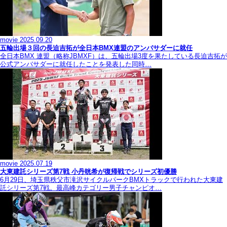
movie
2025.09.20
五輪出場３回の長迫吉拓が全日本BMX連盟のアンバサダーに就任
全日本BMX 連盟（略称JBMXF）は、五輪出場3度を果たしている長迫吉拓が
公式アンバサダーに就任したことを発表した同時…
movie
2025.07.19
大東建託シリーズ第7戦 ⼩丹晄希が復帰戦でシリーズ初優勝
6月29日、埼玉県秩父市滝沢サイクルパークBMXトラックで行われた大東建
託シリーズ第7戦。最高峰カテゴリー男子チャンピオ…