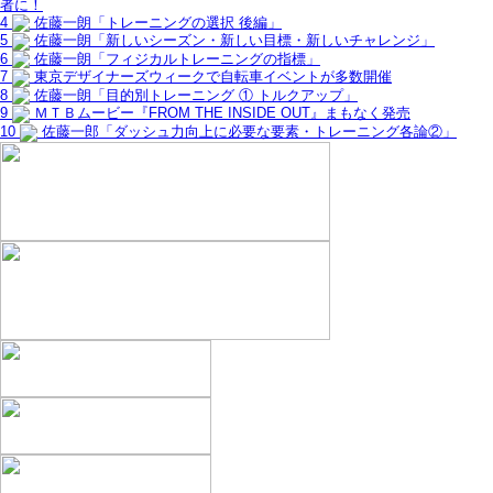
者に！
4
佐藤一朗「トレーニングの選択 後編」
5
佐藤一朗「新しいシーズン・新しい目標・新しいチャレンジ」
6
佐藤一朗「フィジカルトレーニングの指標」
7
東京デザイナーズウィークで自転車イベントが多数開催
8
佐藤一朗「目的別トレーニング ① トルクアップ」
9
ＭＴＢムービー『FROM THE INSIDE OUT』まもなく発売
10
佐藤一郎「ダッシュ力向上に必要な要素・トレーニング各論②」