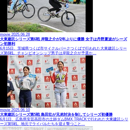
movie
2025.06.28
大東建託シリーズ第6戦 岸龍之介が2年ぶりに優勝 女子は丹野夏波がシーズ
ン初勝利
6月15日、茨城県つくば市サイクルパークつくばで行われた大東建託シリー
ズ第6戦。チャンピオンシップ男子は岸龍之介が予選か…
movie
2025.06.10
大東建託シリーズ第5戦 島田壮が兄弟対決を制してシリーズ初優勝
6月1日、広島県安芸高田市の土師ダムBMX TRACKで行われた大東建託シリ
ーズ第5戦。地元でライバルたちを迎え撃つこと…