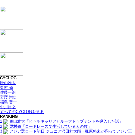
CYCLOG
腰山雅大
栗村 修
佐藤一朗
宮澤 崇史
福島 晋一
中川裕之
すべてのCYCLOGを見る
RANKING
1
腰山雅大「ヒッチキャリアとルーフトップテントを導入した話」
2
栗村修「ロードレースで生活している人の数」
3
アジア選ロード初日 ジュニア沢田桂太郎・梶原悠未が揃ってアジア王