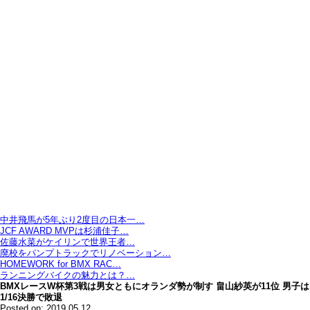
中井飛馬が5年ぶり2度目の日本一…
JCF AWARD MVPは杉浦佳子…
佐藤水菜がケイリンで世界王者…
廃校をパンプトラックでリノベーション…
HOMEWORK for BMX RAC…
ランニングバイクの魅力とは？…
BMXレースW杯第3戦は男女ともにオランダ勢が制す 畠山紗英が11位 男子は
1/16決勝で敗退
Posted on: 2019.05.12