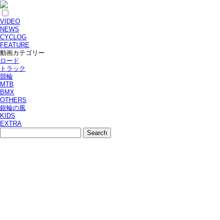
VIDEO
NEWS
CYCLOG
FEATURE
動画カテゴリー
ロード
トラック
競輪
MTB
BMX
OTHERS
銀輪の風
KIDS
EXTRA