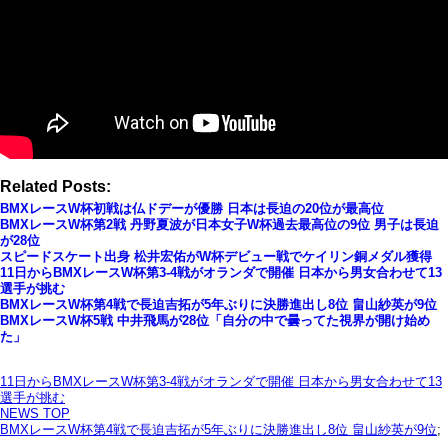
Related Posts:
BMXレースW杯初戦は仏ドデーが優勝 日本は長迫の20位が最高位
BMXレースW杯第2戦 丹野夏波が日本女子W杯過去最高位の9位 男子は長迫
が28位
スピードスケート出身 松井宏佑がW杯デビュー戦でケイリン銅メダル獲得
11日からBMXレースW杯第3-4戦がオランダで開催 日本から男女合わせて13
選手が挑む
BMXレースW杯第4戦で長迫吉拓が5年ぶりに決勝進出し8位 畠山紗英が9位
BMXレースW杯5戦 中井飛馬が28位「自分の中で曇ってた視界が開け始め
た」
11日からBMXレースW杯第3-4戦がオランダで開催 日本から男女合わせて13
選手が挑む
NEWS TOP
BMXレースW杯第4戦で長迫吉拓が5年ぶりに決勝進出し8位 畠山紗英が9位
;