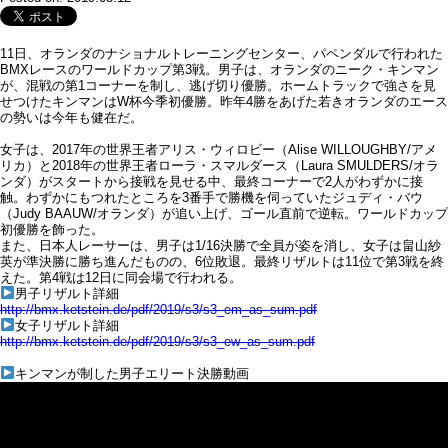
11日、オランダのナショナルトレーニングセンター、パペンダルで行われた
BMXレースのワールドカップ第3戦。男子は、オランダのニーク・キンマン
が、混戦の第1コーナーを制し、逃げ切り優勝。ホームトラックで強さを見
せつけたキンマンはW杯今季初優勝。昨年4勝をあげた若きオランダのエース
の勢いは今年も健在だ。
女子は、2017年の世界王者アリス・ウィロビー（Alise WILLOUGHBY/アメ
リカ）と2018年の世界王者ローラ・スマルダース（Laura SMULDERS/オラ
ンダ）がスタートから接戦を見せる中、最終コーナーで2人がわずかに接
触。わずかにもつれたところを3番手で勝機を伺っていたジュディ・バウ
（Judy BAAUW/オランダ）が追い上げ、ゴール直前で逆転。ワールドカップ
初優勝を飾った。
また、日本人レーサーは、男子は1/16決勝で全員が姿を消し、女子は畠山紗
英が準決勝に勝ち進んだものの、6位敗退。最終リザルトは11位で第3戦を終
えた。第4戦は12日に同会場で行われる。
男子リザルト詳細
http://bmx.ketstein.de/pdf/2019/s3/s3_em_as_sum.pdf
女子リザルト詳細
http://bmx.ketstein.de/pdf/2019/s3/s3_ew_as_sum.pdf
キンマンが制した男子エリート決勝動画