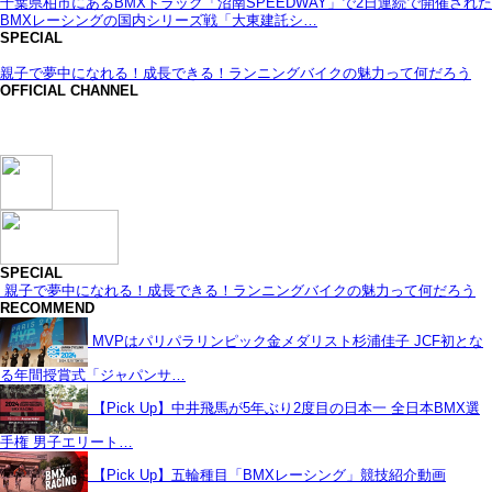
千葉県柏市にあるBMXトラック「沼南SPEEDWAY」で2日連続で開催された
BMXレーシングの国内シリーズ戦「大東建託シ…
SPECIAL
親子で夢中になれる！成長できる！ランニングバイクの魅力って何だろう
OFFICIAL CHANNEL
SPECIAL
親子で夢中になれる！成長できる！ランニングバイクの魅力って何だろう
RECOMMEND
MVPはパリパラリンピック金メダリスト杉浦佳子 JCF初とな
る年間授賞式「ジャパンサ…
【Pick Up】中井飛馬が5年ぶり2度目の日本一 全日本BMX選
手権 男子エリート…
【Pick Up】五輪種目「BMXレーシング」競技紹介動画