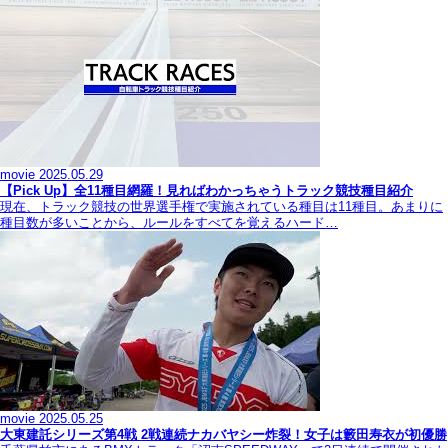
movie
2025.05.29
【Pick Up】全11種目網羅！見ればわかっちゃうトラック競技種目紹介
現在、トラック競技の世界選手権で実施されている種目は11種目。あまりに
種目数が多いことから、ルールをすべてを覚えるハード…
movie
2025.05.25
大東建託シリーズ第4戦 2戦連続ナカバヤシー炸裂！女子は籔田寿衣が初優勝