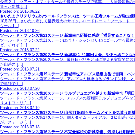
今年２月、ツアー・オブ・カタールの最終ステージで落車し、大腿骨骨折の怪
負った新城 […]
Posted on: 2016.06.22
さいたまクリテリウムbyツールドフランスは、ツール王者フルームが独走優
10月26日、さいたま市にて世界最大のサイクルロードレース「ツール・ド
ツール […]
Posted on: 2013.10.26
ツール・ド・フランス第21ステージ 新城幸也応援に感謝「満足することな
ツール・ド・フランス第21ステージはパリ・シャンゼリゼにゴールする最終
ど、それぞ […]
Posted on: 2013.07.22
ツール・ド・フランス第20ステージ 新城幸也「100回大会、やるべきことは
ツール・ド・フランス第20ステージ、最終日パリを翌日に迎える実質的に各
た山岳ス […]
Posted on: 2013.07.21
ツール・ド・フランス第19ステージ 新城幸也アルプス超級山岳で雷雨・ハ
ツール・ド・フランス第19ステージ。アルプスの超級山岳グランドン峠、マ
で単独で […]
Posted on: 2013.07.20
ツール・ド・フランス第18ステージ ラルブデュエズを越えた新城幸也「明
ツール・ド・フランス第18ステージ。アルプスの最難関ラルプデュエズを
リストフ・リ […]
Posted on: 2013.07.19
ツール・ド・フランス第17ステージ 山岳TT転倒もチームメイトを気遣う新
ツール・ド・フランス第17ステージ。個人タイムトライアル。２級山岳が２
が、ステージ […]
Posted on: 2013.07.18
ツール・ド・フランス第16ステージ 不完全燃焼の新城幸也、気持ちは明後