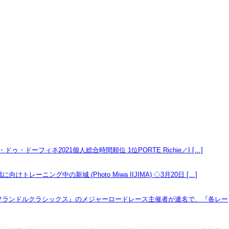
フィネ2021個人総合時間順位 1位PORTE Richie／I […]
中の新城 (Photo Miwa IIJIMA) ◇3月20日 […]
フランドルクラシックス』のメジャーロードレース主催者が連名で、『各レー