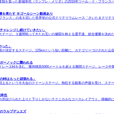
我を負った新城幸也（ランプレ・メリダ）の2016年ツール・ド・フランス
勝を果たす ※ゴールシーン動画あり
・フランス」の名を冠した世界初の公式クリテリウムレース「さいたまクリテリ
くチャレンジし続けていきたい」
ステージ。３週間戦ってきたお互いの健闘を称える選手達。総合優勝を決めた
やった」
賞が決定するステージ。125kmという短い距離に、カテゴリーづけされた
ンガーノックに襲われる
ドレーヌ峠を含む、獲得標高5000メートルを超える難関ステージ。レース中
日の峠はもっと頑張れる」
２回上るという今大会のクイーンステージ。熱狂する観客の声援を受け、ステ
城幸也
カ所設けられた上りと下りしかないテクニカルなコースレイアウト。積極的に
日のラルプデュエズ