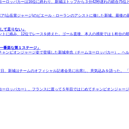
ロッパカーは16位に終わり、新城はトップから３分42秒遅れの総合75位となっ
アポア(山岳賞ジャージ)のピエール・ローランのアシストに徹した新城。最後
として足りない」
トに絡み、12位でレースを終えた。ゴール直後、本人の感覚では１桁台の順
で一番楽な第１ステージ」
チャンピオンジャージ姿で登場した新城幸也（チームヨーロッパカー）。ヘ
前日、新城はチームのオフィシャル記者会見に出席し、意気込みを語った。 
ヨーロッパカー）。フランスに渡って５年目ではじめてチャンピオンジャージ