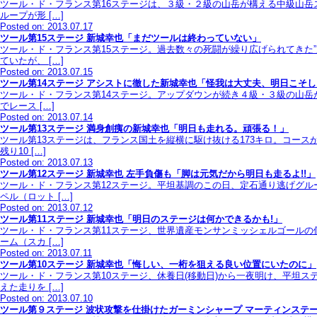
ツール・ド・フランス第16ステージは、３級・２級の山岳が構える中級山岳
ループが形 […]
Posted on: 2013.07.17
ツール第15ステージ 新城幸也「まだツールは終わっていない」
ツール・ド・フランス第15ステージ。過去数々の死闘が繰り広げられてきた
ていたが、 […]
Posted on: 2013.07.15
ツール第14ステージ アシストに徹した新城幸也「怪我は大丈夫、明日こそ
ツール・ド・フランス第14ステージ。アップダウンが続き４級・３級の山岳
でレース […]
Posted on: 2013.07.14
ツール第13ステージ 満身創痍の新城幸也「明日も走れる。頑張る！」
ツール第13ステージは、フランス国土を縦横に駆け抜ける173キロ。コー
残り10 […]
Posted on: 2013.07.13
ツール第12ステージ 新城幸也 左手負傷も「脚は元気だから明日も走るよ!!」
ツール・ド・フランス第12ステージ。平坦基調のこの日、定石通り逃げグ
ペル（ロット […]
Posted on: 2013.07.12
ツール第11ステージ 新城幸也「明日のステージは何かできるかも!」
ツール・ド・フランス第11ステージ、世界遺産モンサンミッシェルゴールの
ーム（スカ […]
Posted on: 2013.07.11
ツール第10ステージ 新城幸也「悔しい、一桁を狙える良い位置にいたのに」
ツール・ド・フランス第10ステージ、休養日(移動日)から一夜明け、平坦
えた走りを […]
Posted on: 2013.07.10
ツール第９ステージ 波状攻撃を仕掛けたガーミンシャープ マーティンステ