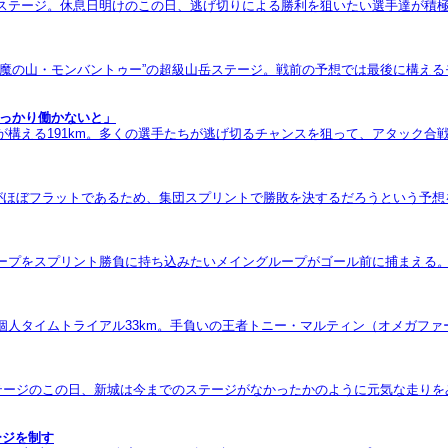
ステージ。休息日明けのこの日、逃げ切りによる勝利を狙いたい選手達が積極
”魔の山・モンバントゥー”の超級山岳ステージ。戦前の予想では最後に構え
しっかり働かないと」
が構える191km。多くの選手たちが逃げ切るチャンスを狙って、アタック
スがほぼフラットであるため、集団スプリントで勝敗を決するだろうという予
ループをスプリント勝負に持ち込みたいメイングループがゴール前に捕まえる
個人タイムトライアル33km。手負いの王者トニー・マルティン（オメガフ
ステージのこの日、新城は今までのステージがなかったかのように元気な走り
ージを制す