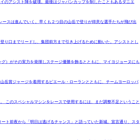
カイのアシスト陣を破壊。最後はジャパンカップを制したこともあるダニエ
レースは進んでいく。早くも２つ目の山岳で登りが得意な選手たちが飛び出
を登り口までリードし、集団前方まで引き上げるために動いた。アシストとし
ング）がその実力を発揮しステージ優勝を飾るとともに、マイヨジョーヌにも
。山岳賞ジャージを着用するピエール・ローランとともに、チームヨーロッパ
。 このスペシャルマシンをレースで使用するには、まだ調整不足ということ
スタート前夜から「明日は逃げるチャンス」と語っていた新城。宣言通り、スタ