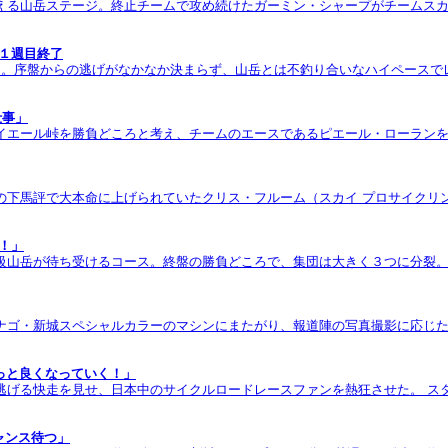
える山岳ステージ。終止チームで攻め続けたガーミン・シャープがチームス
１週目終了
ジ。序盤からの逃げがなかなか決まらず、山岳とは不釣り合いなハイペースで
仕事」
イエール峠を勝負どころと考え、チームのエースであるピエール・ローラン
の下馬評で大本命に上げられていたクリス・フルーム（スカイ プロサイクリ
！」
級山岳が待ち受けるコース。終盤の勝負どころで、集団は大きく３つに分裂
ナゴ・新城スペシャルカラーのマシンにまたがり、報道陣の写真撮影に応じた
っと良くなっていく！」
上を逃げる快走を見せ、日本中のサイクルロードレースファンを熱狂させた。 
ャンス待つ」