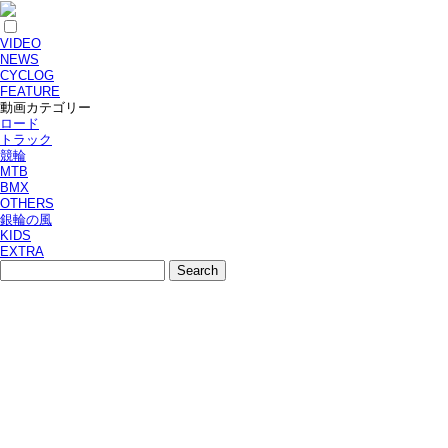
VIDEO
NEWS
CYCLOG
FEATURE
動画カテゴリー
ロード
トラック
競輪
MTB
BMX
OTHERS
銀輪の風
KIDS
EXTRA