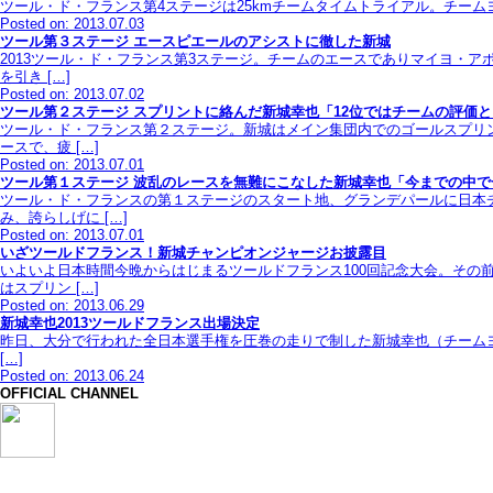
ツール・ド・フランス第4ステージは25kmチームタイムトライアル。チームヨー
Posted on: 2013.07.03
ツール第３ステージ エースピエールのアシストに徹した新城
2013ツール・ド・フランス第3ステージ。チームのエースでありマイヨ・
を引き […]
Posted on: 2013.07.02
ツール第２ステージ スプリントに絡んだ新城幸也「12位ではチームの評価
ツール・ド・フランス第２ステージ。新城はメイン集団内でのゴールスプリン
ースで、疲 […]
Posted on: 2013.07.01
ツール第１ステージ 波乱のレースを無難にこなした新城幸也「今までの中
ツール・ド・フランスの第１ステージのスタート地、グランデパールに日本
み、誇らしげに […]
Posted on: 2013.07.01
いざツールドフランス！新城チャンピオンジャージお披露目
いよいよ日本時間今晩からはじまるツールドフランス100回記念大会。その
はスプリン […]
Posted on: 2013.06.29
新城幸也2013ツールドフランス出場決定
昨日、大分で行われた全日本選手権を圧巻の走りで制した新城幸也（チーム
[…]
Posted on: 2013.06.24
OFFICIAL CHANNEL