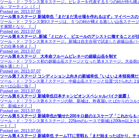
ツール・ド・フランス第９ステージ。ピレネーを代表する５つの峠が待ち構
ル・マーティン（ […]
Posted on: 2013.07.08
ツール第９ステージ 新城幸也「まだまだ見せ場を作れるはず」マイペースの
ツール・ド・フランス第9ステージは、５つの峠が構える激しい山岳ステー
す展開となり、 […]
Posted on: 2013.07.08
ツール第８ステージ..新城「とにかく、ピエールのアシストに徹することが
ツール・ド・フランス第８ステージ。新城は自主合宿で試走した超級山岳パ
ての仕事を終え […]
Posted on: 2013.07.07
ツール第８ステージ 大本命フルームピレネーの超級山岳を制す
ツール・ド・フランス初の超級山岳ステージとなった第８ステージ。大会前
袖を通した […]
Posted on: 2013.07.07
ツール第７ステージ コンディション上向きの新城幸也「いよいよ本領発揮だ
ツール・ド・フランス第７ステージ、中級山岳ステージと位置づけられた２
カーは山岳に強 […]
Posted on: 2013.07.06
ツール第６ステージ 新城幸也日本チャンピオンスペシャルバイク披露！
ツール・ド・フランス第６ステージの朝、新城は、昨夜届いたばかりのコル
で、新城はチ […]
Posted on: 2013.07.05
ツール第５ステージ 新城幸也が魅せた200キロ超のエスケープ「これからも
ツール・ド・フランス第５ステージ、225kmのレースで新城は200km以
ート […]
Posted on: 2013.07.04
ツール第４ステージ 新城幸也 チームTTに苦戦も「まだ始まったばかり、チ