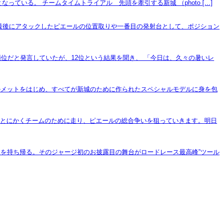
ている。 チームタイムトライアル 先頭を牽引する新城 （photo […]
の最後にアタックしたピエールの位置取りや一番目の発射台として、ポジション
位だと発言していたが、12位という結果を聞き、 「今日は、久々の暑いレ
ルメットをはじめ、すべてが新城のために作られたスペシャルモデルに身を包
「とにかくチームのために走り、ピエールの総合争いを狙っていきます。明日
を持ち帰る。そのジャージ初のお披露目の舞台がロードレース最高峰”ツール