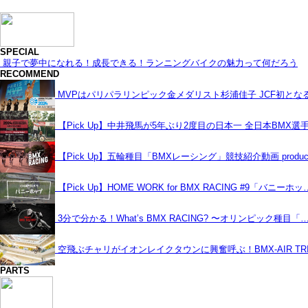
SPECIAL
親子で夢中になれる！成長できる！ランニングバイクの魅力って何だろう
RECOMMEND
MVPはパリパラリンピック金メダリスト杉浦佳子 JCF初と
【Pick Up】中井飛馬が5年ぶり2度目の日本一 全日本BMX選
【Pick Up】五輪種目「BMXレーシング」競技紹介動画 produce
【Pick Up】HOME WORK for BMX RACING #9「バニーホッ
3分で分かる！What’s BMX RACING? 〜オリンピック種目「
空飛ぶチャリがイオンレイクタウンに興奮呼ぶ！BMX-AIR TRIC
PARTS