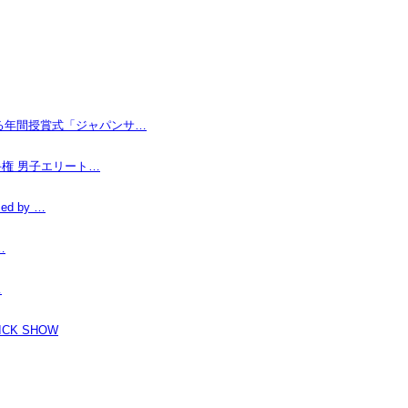
なる年間授賞式「ジャパンサ…
手権 男子エリート…
d by …
…
…
K SHOW