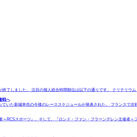
しました。 注目の個人総合時間順位は以下の通りです。 クリテリウム・ドゥ・ドー
連戦へ
城幸也の今後のレーススケジュールが発表された。 フランスで次戦に向けトレーニング
者＝RCSスポーツ』、そして、『ロンド・ファン・フラーンデレン主催者＝