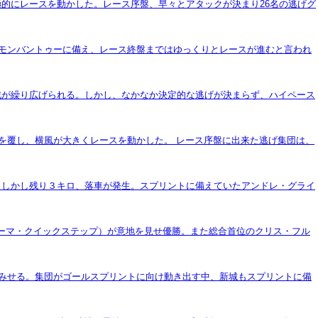
的にレースを動かした。レース序盤、早々とアタックが決まり26名の逃げグ
るモンバントゥーに備え、レース終盤まではゆっくりとレースが進むと言われ
合戦が繰り広げられる。しかし、なかなか決定的な逃げが決まらず、ハイペース
想を覆し、横風が大きくレースを動かした。 レース序盤に出来た逃げ集団は、
。しかし残り３キロ、落車が発生。スプリントに備えていたアンドレ・グライ
ァーマ・クイックステップ）が意地を見せ優勝。また総合首位のクリス・フル
をみせる。集団がゴールスプリントに向け動き出す中、新城もスプリントに備