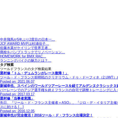
中井飛馬が5年ぶり2度目の日本一…
JCF AWARD MVPは杉浦佳子…
佐藤水菜がケイリンで世界王者…
廃校をパンプトラックでリノベーション…
HOMEWORK for BMX RAC…
ランニングバイクの魅力とは？…
タグ検索
ツールドフランスのタグ検索結果
栗村修「トム・デュムランがレース復帰！」
ツール・ド・フランス前哨戦のクリテリウム・ドゥ・ドーフィネ（2.UWT）が終了
Posted on: 2021.06.07
新城幸也、スペインのワールドツアーレースを経てアルデンヌクラシック３
バーレーンでのアジア選手権を終えフランスの自宅で調整トレーニングに入っていた新
Posted on: 2017.03.17
栗村修「当事者意識」
先日、『ツール・ド・フランス主催者＝ASO』、『ジロ・デ・イタリア主催
スに於ける […]
Posted on: 2016.12.05
新城幸也が完全復活！2016ツール・ド・フランス出場決定！