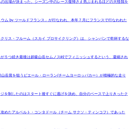
への出場が決まった。シーズン中のレース復帰さえ危ぶまれるほどの大怪我を
ウム by ツールドフランス」が行なわれ、本年７月にフランスで行なわれた
クリス・フルーム（スカイ プロサイクリング）は、シャンパンで乾杯するな
山岳が５つ続き最後は超級山岳セムノス峠でフィニッシュするという、凝縮され
盤山岳賞を狙うピエール・ローラン(チームヨーロッパカー）が積極的な走り
ージを制したのはスタート後すぐに逃げを決め、自分のペースで上りきったク
攻めたアルベルト・コンタドール（チーム サクソ・ティンコフ）であった