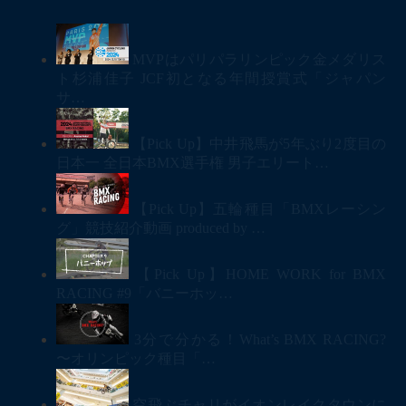
MVPはパリパラリンピック金メダリス
ト杉浦佳子 JCF初となる年間授賞式「ジャパン
サ…
【Pick Up】中井飛馬が5年ぶり2度目の
日本一 全日本BMX選手権 男子エリート…
【Pick Up】五輪種目「BMXレーシン
グ」競技紹介動画 produced by …
【Pick Up】HOME WORK for BMX
RACING #9「バニーホッ…
3分で分かる！What’s BMX RACING?
〜オリンピック種目「…
空飛ぶチャリがイオンレイクタウンに