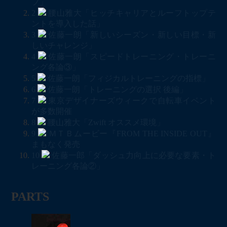
プ」
2
腰山雅大「ヒッチキャリアとルーフトップテ
ントを導入した話」
3
佐藤一朗「新しいシーズン・新しい目標・新
しいチャレンジ」
4
佐藤一朗「スピードトレーニング・トレーニ
ング各論③」
5
佐藤一朗「フィジカルトレーニングの指標」
6
佐藤一朗「トレーニングの選択 後編」
7
東京デザイナーズウィークで自転車イベント
が多数開催
8
腰山雅大「Zwift オススメ環境」
9
ＭＴＢムービー『FROM THE INSIDE OUT』
まもなく発売
10
佐藤一郎「ダッシュ力向上に必要な要素・ト
レーニング各論②」
PARTS