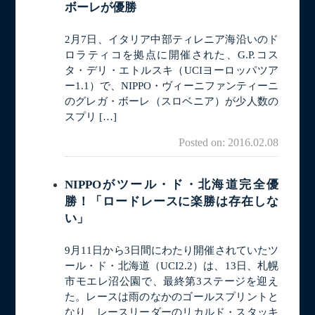
ボーレが優勝
2月7日、イタリア中部ティレニア海沿いのド
ロラティコを拠点に開催された、G.P.コス
タ・デリ・エトルスキ（UCIヨーロッパツア
ー1.1）で、NIPPO・ヴィーニファンティーニ
のグレガ・ボーレ（スロベニア）が少人数の
スプリ […]
Posted on: 2016.02.08
NIPPOがツール・ド・北海道完全優
勝！「ロードレースに楽勝は存在しな
い」
9月11日から3日間にわたり開催されていたツ
ール・ド・北海道（UCI2.2）は、13日、札幌
市モエレ沼公園で、最終第3ステージを迎え
た。レースは雨のなかのゴールスプリントと
なり、レースリーダーのリカルド・スタッキ