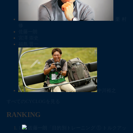
栗村
修
佐藤一朗
宮澤 崇史
福島 晋一
中川裕之
すべてのCYCLOGを見る
RANKING
1
佐藤一朗「目的別トレーニング ① トルクアッ