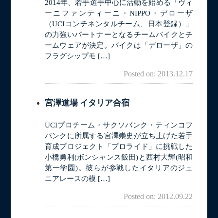
2014年、若手選手中心に活動を始める「ヴィ
ーニファンティーニ・NIPPO・デローザ
（UCIコンチネンタルチーム、日本登録）」
の力強いパートナーとなるチームバイクとチ
ームウェアが決定。バイクは「デローザ」の
フラグシップモ […]
Posted on: 2013.12.17
宮澤道場 イタリア合宿
UCIプロチーム・サクソバンク・ティンコフ
バンクに所属する宮澤崇史が立ち上げた若手
育成プロジェクト「プロライド」に挑戦した
小橋勇利(ボンシャンス飯田)と西村大輝(昭和
第一学園)。彼らが参戦したイタリアのジュ
ニアレースの模 […]
Posted on: 2012.09.22