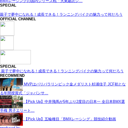
BMXレーシングの国内シリーズ戦「大東建託シ…
SPECIAL
親子で夢中になれる！成長できる！ランニングバイクの魅力って何だろう
OFFICIAL CHANNEL
SPECIAL
親子で夢中になれる！成長できる！ランニングバイクの魅力って何だろう
RECOMMEND
MVPはパリパラリンピック金メダリスト杉浦佳子 JCF初とな
る年間授賞式「ジャパンサ…
【Pick Up】中井飛馬が5年ぶり2度目の日本一 全日本BMX選
手権 男子エリート…
【Pick Up】五輪種目「BMXレーシング」競技紹介動画
produced by …