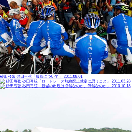
砂田弓弦
砂田弓弦「撮影について」
2011.09.01
砂田弓弦
砂田弓弦「ロードレース無線廃止裁定に思うこと」
2011.03.28
砂田弓弦
砂田弓弦「新城の出現は必然なのか、偶然なのか」
2010.10.18