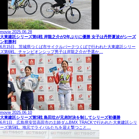
movie
2025.06.28
大東建託シリーズ第6戦 岸龍之介が2年ぶりに優勝 女子は丹野夏波がシーズ
ン初勝利
6月15日、茨城県つくば市サイクルパークつくばで行われた大東建託シリー
ズ第6戦。チャンピオンシップ男子は岸龍之介が予選か…
movie
2025.06.10
大東建託シリーズ第5戦 島田壮が兄弟対決を制してシリーズ初優勝
6月1日、広島県安芸高田市の土師ダムBMX TRACKで行われた大東建託シリ
ーズ第5戦。地元でライバルたちを迎え撃つこと…