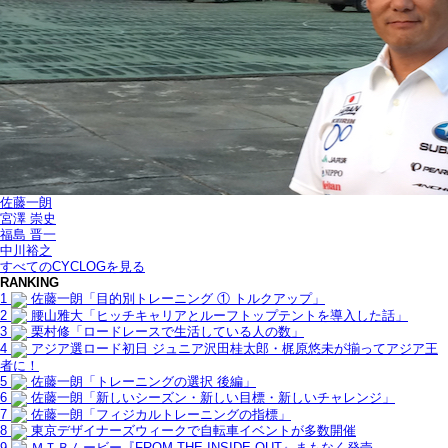
佐藤一朗
宮澤 崇史
福島 晋一
中川裕之
すべてのCYCLOGを見る
RANKING
1
佐藤一朗「目的別トレーニング ① トルクアップ」
2
腰山雅大「ヒッチキャリアとルーフトップテントを導入した話」
3
栗村修「ロードレースで生活している人の数」
4
アジア選ロード初日 ジュニア沢田桂太郎・梶原悠未が揃ってアジア王
者に！
5
佐藤一朗「トレーニングの選択 後編」
6
佐藤一朗「新しいシーズン・新しい目標・新しいチャレンジ」
7
佐藤一朗「フィジカルトレーニングの指標」
8
東京デザイナーズウィークで自転車イベントが多数開催
9
ＭＴＢムービー『FROM THE INSIDE OUT』まもなく発売