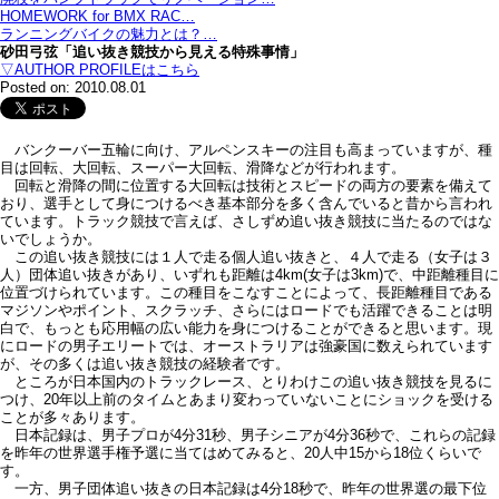
HOMEWORK for BMX RAC…
ランニングバイクの魅力とは？…
砂田弓弦「追い抜き競技から見える特殊事情」
▽AUTHOR PROFILEはこちら
Posted on: 2010.08.01
バンクーバー五輪に向け、アルペンスキーの注目も高まっていますが、種
目は回転、大回転、スーパー大回転、滑降などが行われます。
回転と滑降の間に位置する大回転は技術とスピードの両方の要素を備えて
おり、選手として身につけるべき基本部分を多く含んでいると昔から言われ
ています。トラック競技で言えば、さしずめ追い抜き競技に当たるのではな
いでしょうか。
この追い抜き競技には１人で走る個人追い抜きと、４人で走る（女子は３
人）団体追い抜きがあり、いずれも距離は4km(女子は3km)で、中距離種目に
位置づけられています。この種目をこなすことによって、長距離種目である
マジソンやポイント、スクラッチ、さらにはロードでも活躍できることは明
白で、もっとも応用幅の広い能力を身につけることができると思います。現
にロードの男子エリートでは、オーストラリアは強豪国に数えられています
が、その多くは追い抜き競技の経験者です。
ところが日本国内のトラックレース、とりわけこの追い抜き競技を見るに
つけ、20年以上前のタイムとあまり変わっていないことにショックを受ける
ことが多々あります。
日本記録は、男子プロが4分31秒、男子シニアが4分36秒で、これらの記録
を昨年の世界選手権予選に当てはめてみると、20人中15から18位くらいで
す。
一方、男子団体追い抜きの日本記録は4分18秒で、昨年の世界選の最下位