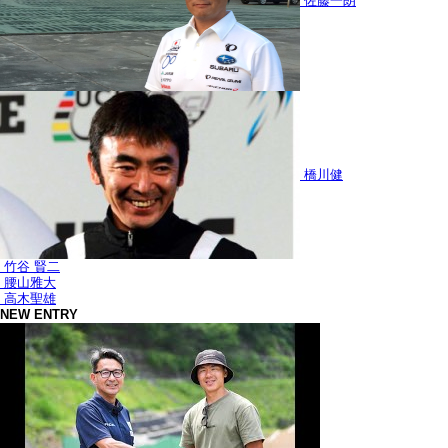
佐藤一朗
橋川健
竹谷 賢二
腰山雅大
高木聖雄
NEW ENTRY