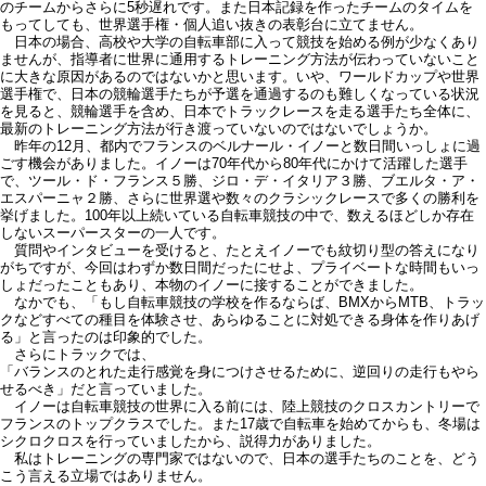
のチームからさらに5秒遅れです。また日本記録を作ったチームのタイムを
もってしても、世界選手権・個人追い抜きの表彰台に立てません。
日本の場合、高校や大学の自転車部に入って競技を始める例が少なくあり
ませんが、指導者に世界に通用するトレーニング方法が伝わっていないこと
に大きな原因があるのではないかと思います。いや、ワールドカップや世界
選手権で、日本の競輪選手たちが予選を通過するのも難しくなっている状況
を見ると、競輪選手を含め、日本でトラックレースを走る選手たち全体に、
最新のトレーニング方法が行き渡っていないのではないでしょうか。
昨年の12月、都内でフランスのベルナール・イノーと数日間いっしょに過
ごす機会がありました。イノーは70年代から80年代にかけて活躍した選手
で、ツール・ド・フランス５勝、ジロ・デ・イタリア３勝、ブエルタ・ア・
エスパーニャ２勝、さらに世界選や数々のクラシックレースで多くの勝利を
挙げました。100年以上続いている自転車競技の中で、数えるほどしか存在
しないスーパースターの一人です。
質問やインタビューを受けると、たとえイノーでも紋切り型の答えになり
がちですが、今回はわずか数日間だったにせよ、プライベートな時間もいっ
しょだったこともあり、本物のイノーに接することができました。
なかでも、「もし自転車競技の学校を作るならば、BMXからMTB、トラッ
クなどすべての種目を体験させ、あらゆることに対処できる身体を作りあげ
る」と言ったのは印象的でした。
さらにトラックでは、
「バランスのとれた走行感覚を身につけさせるために、逆回りの走行もやら
せるべき」だと言っていました。
イノーは自転車競技の世界に入る前には、陸上競技のクロスカントリーで
フランスのトップクラスでした。また17歳で自転車を始めてからも、冬場は
シクロクロスを行っていましたから、説得力がありました。
私はトレーニングの専門家ではないので、日本の選手たちのことを、どう
こう言える立場ではありません。