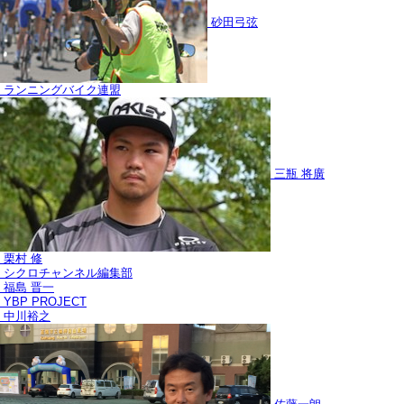
砂田弓弦
ランニングバイク連盟
三瓶 将廣
栗村 修
シクロチャンネル編集部
福島 晋一
YBP PROJECT
中川裕之