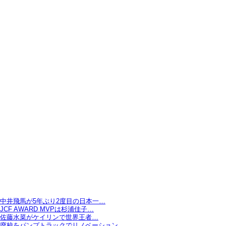
中井飛馬が5年ぶり2度目の日本一…
JCF AWARD MVPは杉浦佳子…
佐藤水菜がケイリンで世界王者…
廃校をパンプトラックでリノベーション…