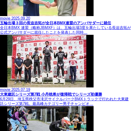
movie
2025.09.20
五輪出場３回の長迫吉拓が全日本BMX連盟のアンバサダーに就任
全日本BMX 連盟（略称JBMXF）は、五輪出場3度を果たしている長迫吉拓が
公式アンバサダーに就任したことを発表した同時…
movie
2025.07.19
大東建託シリーズ第7戦 ⼩丹晄希が復帰戦でシリーズ初優勝
6月29日、埼玉県秩父市滝沢サイクルパークBMXトラックで行われた大東建
託シリーズ第7戦。最高峰カテゴリー男子チャンピオ…