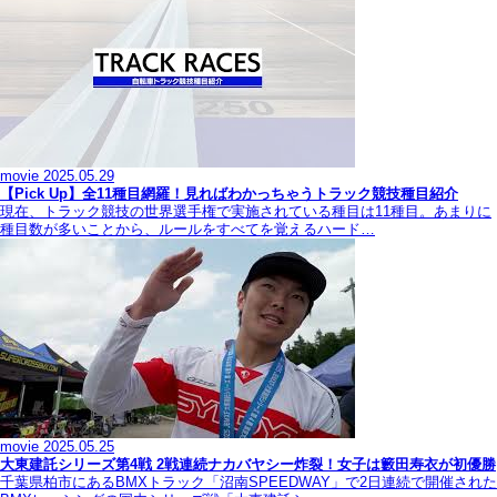
movie
2025.05.29
【Pick Up】全11種目網羅！見ればわかっちゃうトラック競技種目紹介
現在、トラック競技の世界選手権で実施されている種目は11種目。あまりに
種目数が多いことから、ルールをすべてを覚えるハード…
movie
2025.05.25
大東建託シリーズ第4戦 2戦連続ナカバヤシー炸裂！女子は籔田寿衣が初優勝
千葉県柏市にあるBMXトラック「沼南SPEEDWAY」で2日連続で開催された