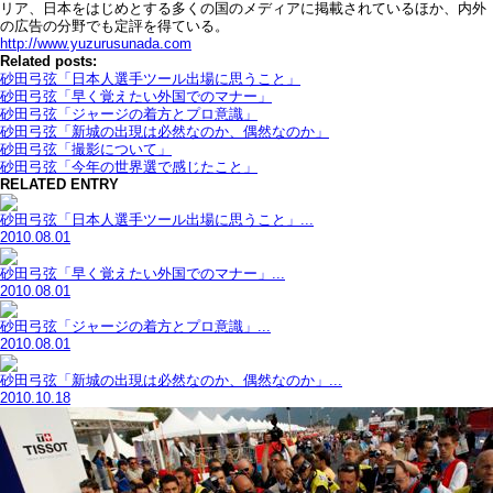
リア、日本をはじめとする多くの国のメディアに掲載されているほか、内外
の広告の分野でも定評を得ている。
http://www.yuzurusunada.com
Related posts:
砂田弓弦「日本人選手ツール出場に思うこと」
砂田弓弦「早く覚えたい外国でのマナー」
砂田弓弦「ジャージの着方とプロ意識」
砂田弓弦「新城の出現は必然なのか、偶然なのか」
砂田弓弦「撮影について」
砂田弓弦「今年の世界選で感じたこと」
RELATED ENTRY
砂田弓弦「日本人選手ツール出場に思うこと」...
2010.08.01
砂田弓弦「早く覚えたい外国でのマナー」...
2010.08.01
砂田弓弦「ジャージの着方とプロ意識」...
2010.08.01
砂田弓弦「新城の出現は必然なのか、偶然なのか」...
2010.10.18