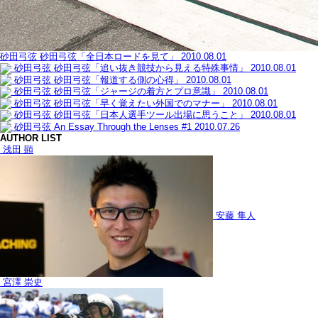
砂田弓弦
砂田弓弦「全日本ロードを見て」
2010.08.01
砂田弓弦
砂田弓弦「追い抜き競技から見える特殊事情」
2010.08.01
砂田弓弦
砂田弓弦「報道する側の心得」
2010.08.01
砂田弓弦
砂田弓弦「ジャージの着方とプロ意識」
2010.08.01
砂田弓弦
砂田弓弦「早く覚えたい外国でのマナー」
2010.08.01
砂田弓弦
砂田弓弦「日本人選手ツール出場に思うこと」
2010.08.01
砂田弓弦
An Essay Through the Lenses #1
2010.07.26
AUTHOR LIST
浅田 顕
安藤 隼人
宮澤 崇史