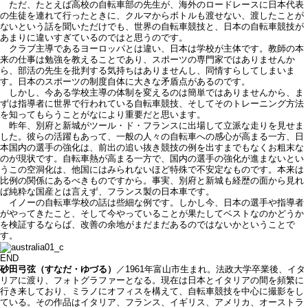
ただ、たとえば高校の自転車部の先生が、海外のロードレースに日本代表
の生徒を連れて行ったときに、クルマからボトルも渡せない、渡したことが
ないという話を聞いただけでも、世界の自転車競技と、日本の自転車競技が
あまりに違いすぎているのではと思うのです。
クラブ主導であるヨーロッパとは違い、日本は学校が主体です。教師の本
来の仕事は勉強を教えることであり、スポーツの専門家ではありませんか
ら、部活の先生を批判する気持ちはありませんし、同情すらしてしまいま
す。日本のスポーツの制度自体に大きな矛盾点があるのです。
しかし、今ある学校主導の体制を変えるのは簡単ではありませんから、ま
ずは指導者に世界で行われている自転車競技、そしてそのトレーニング方法
を知ってもらうことがなにより重要だと思います。
昨年、別府と新城がツール・ド・フランスに出場して立派な走りを見せま
した。彼らの活躍もあって、一般の人々の自転車への感心が高まる一方、日
本国内の選手の強化は、前出の追い抜き競技の例を出すまでもなくお粗末な
のが現状です。自転車熱が高まる一方で、国内の選手の強化が進まないとい
うこの空洞化は、他国にはみられないほど特殊で不安定なものです。本来は
比例の関係にあるべきものですから。事実、別府と新城も経歴の面から見れ
ば純粋な国産とは言えず、フランス製の日本車です。
イノーの自転車学校の話は些細な例です。しかし今、日本の選手や指導者
がやってきたこと、そして今やっていることが果たしてベストなのかどうか
を検証するならば、改善の余地がまだまだあるのではないかということで
す。
END
砂田弓弦（すなだ・ゆづる）
／1961年富山市生まれ。法政大学卒業後、イタ
リアに渡り、フォトグラファーとなる。現在は日本とイタリアの間を頻繁に
行き来しており、ミラノにオフィスを構えて、自転車競技を中心に撮影をし
ている。その作品はイタリア、フランス、イギリス、アメリカ、オーストラ