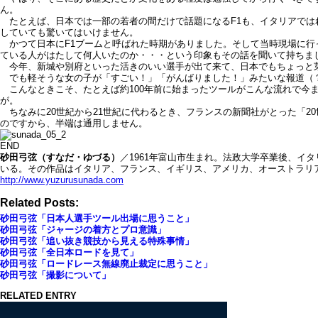
ん。
たとえば、日本では一部の若者の間だけで話題になるF1も、イタリアでは
していても驚いてはいけません。
かつて日本にF1ブームと呼ばれた時期がありました。そして当時現場に行
ている人がはたして何人いたのか・・・という印象もその話を聞いて持ちま
今年、新城や別府といった活きのいい選手が出て来て、日本でもちょっと
でも軽そうな女の子が「すごい！」「がんばりました！」みたいな報道（
こんなときこそ、たとえば約100年前に始まったツールがこんな流れで今
が。
ちなみに20世紀から21世紀に代わるとき、フランスの新聞社がとった「2
のですから、半端は通用しません。
END
砂田弓弦（すなだ・ゆづる）
／1961年富山市生まれ。法政大学卒業後、
いる。その作品はイタリア、フランス、イギリス、アメリカ、オーストラリ
http://www.yuzurusunada.com
Related Posts:
砂田弓弦「日本人選手ツール出場に思うこと」
砂田弓弦「ジャージの着方とプロ意識」
砂田弓弦「追い抜き競技から見える特殊事情」
砂田弓弦「全日本ロードを見て」
砂田弓弦「ロードレース無線廃止裁定に思うこと」
砂田弓弦「撮影について」
RELATED ENTRY