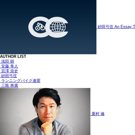
砂田弓弦
An Essay T
AUTHOR LIST
浅田 顕
安藤 隼人
宮澤 崇史
砂田弓弦
ランニングバイク連盟
三瓶 将廣
栗村 修