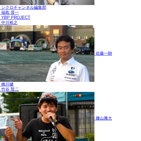
シクロチャンネル編集部
福島 晋一
YBP PROJECT
中川裕之
佐藤一朗
橋川健
竹谷 賢二
腰山雅大