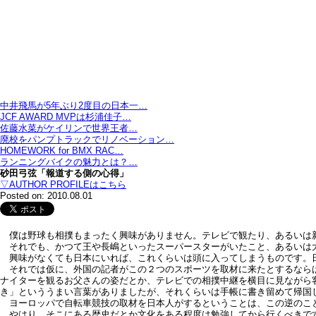
中井飛馬が5年ぶり2度目の日本一…
JCF AWARD MVPは杉浦佳子…
佐藤水菜がケイリンで世界王者…
廃校をパンプトラックでリノベーション…
HOMEWORK for BMX RAC…
ランニングバイクの魅力とは？…
砂田弓弦「報道する側の心得」
▽AUTHOR PROFILEはこちら
Posted on: 2010.08.01
僕は野球も相撲もまったく興味がありません。テレビで観たり、あるいは
それでも、かつて王や長嶋といったスーパースターがいたこと、あるいは
興味がなくても日本にいれば、これくらいは頭に入ってしまうものです。日
それでは仮に、外国の記者がこの２つのスポーツを取材に来たとするならば
ナイターを観るお父さんの姿だとか、テレビでの相撲中継を横目に見ながら
き」といううまい言葉がありましたが、それくらいは手帳に書き留めて帰国
ヨーロッパで自転車競技の取材を日本人がするということは、この逆のこ
やはり、そこにある歴史だとか文化をある程度は勉強してから行くべきです