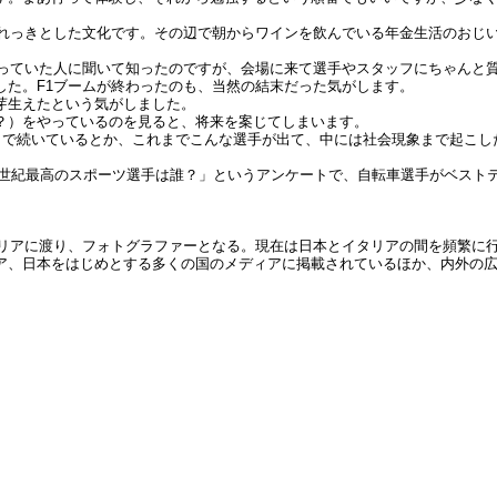
れっきとした文化です。その辺で朝からワインを飲んでいる年金生活のおじ
っていた人に聞いて知ったのですが、会場に来て選手やスタッフにちゃんと
した。F1ブームが終わったのも、当然の結末だった気がします。
芽生えたという気がしました。
？）をやっているのを見ると、将来を案じてしまいます。
まで続いているとか、これまでこんな選手が出て、中には社会現象まで起こし
0世紀最高のスポーツ選手は誰？」というアンケートで、自転車選手がベスト
イタリアに渡り、フォトグラファーとなる。現在は日本とイタリアの間を頻繁に
ア、日本をはじめとする多くの国のメディアに掲載されているほか、内外の