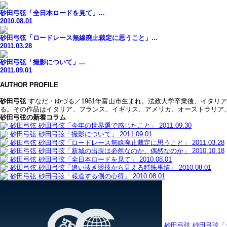
砂田弓弦「全日本ロードを見て」...
2010.08.01
砂田弓弦「ロードレース無線廃止裁定に思うこと」...
2011.03.28
砂田弓弦「撮影について」...
2011.09.01
AUTHOR PROFILE
砂田弓弦
すなだ・ゆづる／1961年富山市生まれ。法政大学卒業後、イタ
る。その作品はイタリア、フランス、イギリス、アメリカ、オーストラリア
砂田弓弦の新着コラム
砂田弓弦
砂田弓弦「今年の世界選で感じたこと」
2011.09.30
砂田弓弦
砂田弓弦「撮影について」
2011.09.01
砂田弓弦
砂田弓弦「ロードレース無線廃止裁定に思うこと」
2011.03.28
砂田弓弦
砂田弓弦「新城の出現は必然なのか、偶然なのか」
2010.10.18
砂田弓弦
砂田弓弦「全日本ロードを見て」
2010.08.01
砂田弓弦
砂田弓弦「追い抜き競技から見える特殊事情」
2010.08.01
砂田弓弦
砂田弓弦「報道する側の心得」
2010.08.01
砂田弓弦
砂田弓弦「