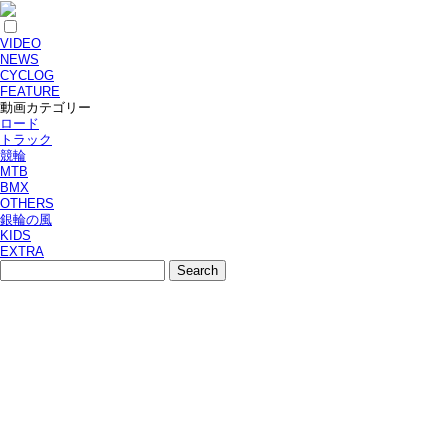
VIDEO
NEWS
CYCLOG
FEATURE
動画カテゴリー
ロード
トラック
競輪
MTB
BMX
OTHERS
銀輪の風
KIDS
EXTRA