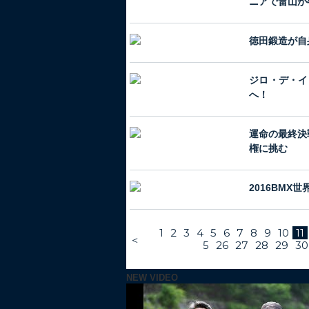
ニアで畠山が
徳田鍛造が自
ジロ・デ・イ
へ！
運命の最終決
権に挑む
2016BMX
1
2
3
4
5
6
7
8
9
10
11
＜
5
26
27
28
29
30
NEW VIDEO