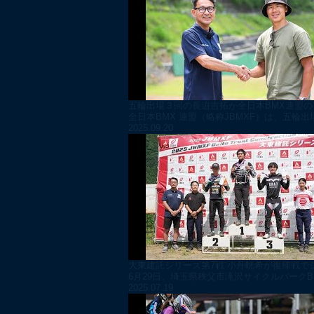
五輪出場３回の長迫吉拓が全日本BMX連盟
全日本BMX 連盟（略称JBMXF）は、五輪
2025.09.20
大東建託シリーズ第7戦 ⼩丹晄希が復帰戦で
6月29日、埼玉県秩父市滝沢サイクルパーク
2025.07.19