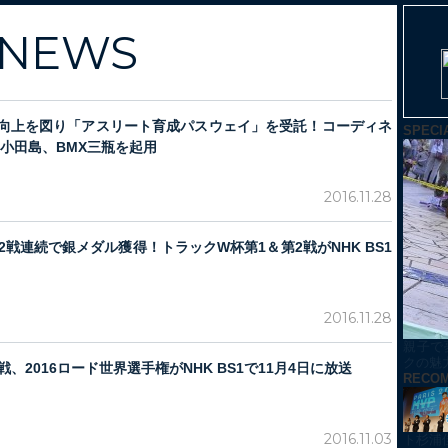
NEWS
力向上を図り「アスリート育成パスウェイ」を受託！コーディネ
SPECI
B小田島、BMX三瓶を起用
2016.11.28
2戦連続で銀メダル獲得！トラックW杯第1＆第2戦がNHK BS1
2016.11.28
親子で
クの魅
、2016ロード世界選手権がNHK BS1で11月4日に放送
RECO
2016.11.03
ト杉浦