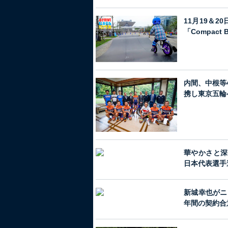
11月19＆
「Compac
内間、中根等
携し東京五輪
華やかさと深
日本代表選手
新城幸也がニ
年間の契約合