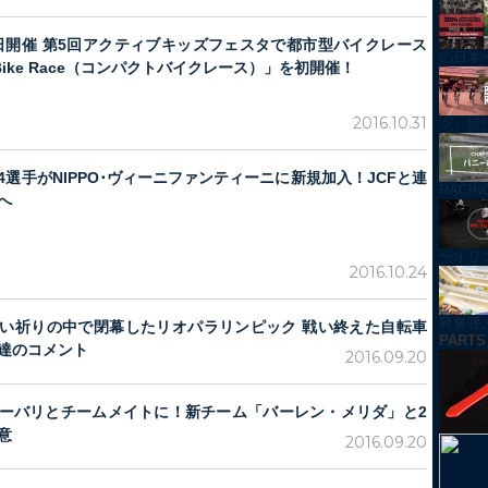
20日開催 第5回アクティブキッズフェスタで都市型バイクレース
の日本
t Bike Race（コンパクトバイクレース）」を初開催！
2016.10.31
グ」競技紹
4選手がNIPPO･ヴィーニファンティーニに新規加入！JCFと連
RACI
へ
〜オリ
2016.10.24
興奮呼ぶ！
い祈りの中で閉幕したリオパラリンピック 戦い終えた自転車
PARTS
達のコメント
2016.09.20
ーバリとチームメイトに！新チーム「バーレン・メリダ」と2
意
2016.09.20