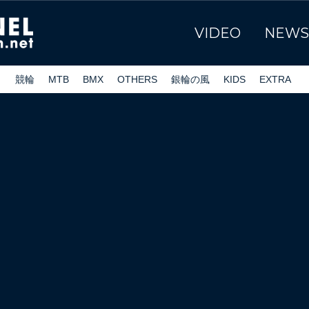
VIDEO
NEWS
ク
競輪
MTB
BMX
OTHERS
銀輪の風
KIDS
EXTRA