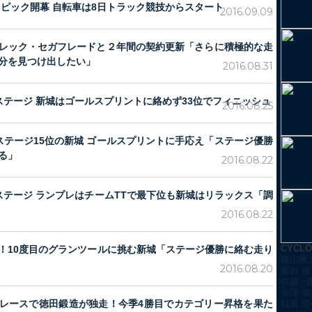
ンピック開幕 自転車は8日トラック競技からスタート
2016.09.09
レック・セガフレードと２年間の契約更新「さらに積極的な走
分を見つけ出したい」
2016.08.31
ステージ 新城はゴールスプリントに絡めず33位でフィニッシュ
2016.08.25
ステージ15位の新城 ゴールスプリントに手応え「ステージ優勝
る」
2016.08.22
ステージ ランプレはチームTTで最下位も新城はリラックス「調
2016.08.22
CYCL
！10度目のグランツールに挑む新城「ステージ優勝に絡む走り
腰山雅
2016.08.20
栗村 修
佐藤一
宮澤 崇
レースで徳田鍛造が独走！今季4勝目でカテゴリー昇格を果た
福島 晋