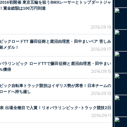
ES 2016初開催 東京五輪を狙うBMXレーサーとトップダートジャ
！賞金総額は100万円到達
2016.09.19
ピックロードTT 藤田征樹と鹿沼由理恵・田中まいペア 苦しみ
銀メダル！
2016.09.17
パラリンピック ロードTTで藤田征樹と鹿沼由理恵・田中まい
ル獲得
2016.09.15
ピック自転車トラック競技はイギリス勢が席巻！日本チームの
ロードへ持ち越し
2016.09.13
表 出場全種目で入賞！リオパラリンピック･トラック競技2日
2016.09.11