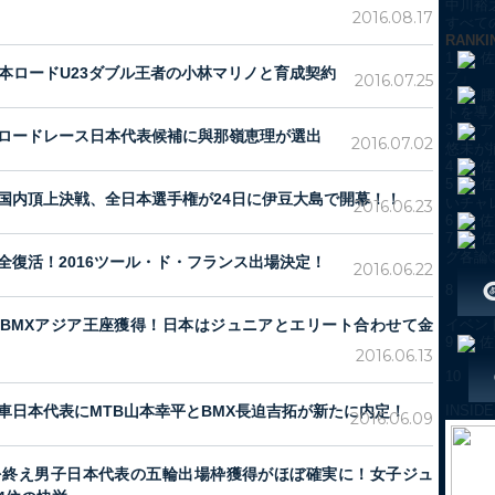
中川裕
2016.08.17
すべての
RANKI
1
佐
全日本ロードU23ダブル王者の小林マリノと育成契約
プ」
2016.07.25
2
腰
トを導
3
ア
ロードレース日本代表候補に與那嶺恵理が選出
2016.07.02
悠未が
4
佐
5
佐
国内頂上決戦、全日本選手権が24日に伊豆大島で開幕！！
いチャ
2016.06.23
6
佐
7
佐
グ各論
全復活！2016ツール・ド・フランス出場決定！
2016.06.22
8
BMXアジア王座獲得！日本はジュニアとエリート合わせて金
イベン
9
佐
2016.06.13
10
INSI
車日本代表にMTB山本幸平とBMX長迫吉拓が新たに内定！
2016.06.09
を終え男子日本代表の五輪出場枠獲得がほぼ確実に！女子ジュ