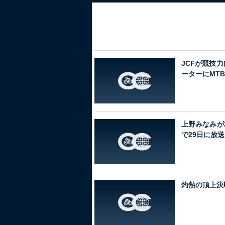
JCFが競技
ーターにMT
上野みなみが
で29日に放送
灼熱の頂上決戦