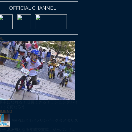
OFFICIAL CHANNEL
AL
夢中になれる！成長できる！ランニングバイ
力って何だろう
MMEND
MVPはパリパラリンピック金メダリス
佳子 JCF初となる年間授賞式「ジャパンサ…