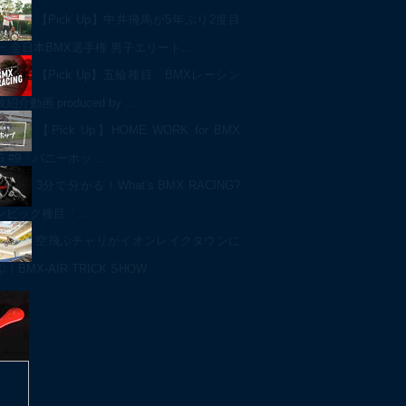
【Pick Up】中井飛馬が5年ぶり2度目
一 全日本BMX選手権 男子エリート…
【Pick Up】五輪種目「BMXレーシン
介動画 produced by …
【Pick Up】HOME WORK for BMX
NG #9「バニーホッ…
3分で分かる！What’s BMX RACING?
ンピック種目「…
空飛ぶチャリがイオンレイクタウンに
BMX-AIR TRICK SHOW