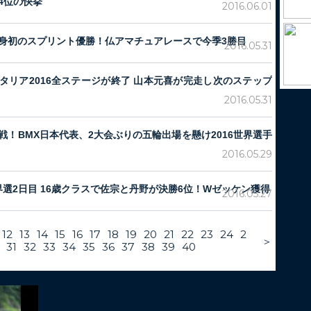
4位の快挙
2016.06.01
身初のスプリント優勝！仏アマチュアレースで今季3勝目
2016.05.31
タリア2016全ステージが終了 山本元喜が完走し次のステップ
2016.05.31
戦！BMX日本代表、2大会ぶりの五輪出場を懸け2016世界選手
2016.05.29
世界選2日目 16歳クラスで佐宗と丹野が決勝6位！Wゼッケン獲得
2016.05.27
12
13
14
15
16
17
18
19
20
21
22
23
24
2
＞
31
32
33
34
35
36
37
38
39
40