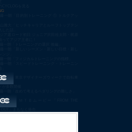
之
CYCLOGを見る
NG
藤一朗「目的別トレーニング ① トルクアッ
山雅大「ヒッチキャリアとルーフトップテン
入した話」
ジア選ロード初日 ジュニア沢田桂太郎・梶原
揃ってアジア王者に！
藤一朗「トレーニングの選択 後編」
藤一朗「新しいシーズン・新しい目標・新し
レンジ」
藤一朗「フィジカルトレーニングの指標」
藤一朗「スピードトレーニング・トレーニン
③」
東京デザイナーズウィークで自転車
トが多数開催
藤一朗「改めて考えるペダリングの難しさ」
ＭＴＢムービー『FROM THE
DE OUT』まもなく発売