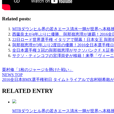
Related posts:
MTBダウンヒル界の若きエース清水一輝が世界へ本格
西薗良太が4年ぶりに優勝、與那嶺恵理が連覇！2016
22日ロード世界選手権 イタリアで開幕！日本女王 與
與那嶺恵理が3年ぶり2度目の優勝！2016全日本選手権
全日本選手権３冠の與那嶺恵理がサクソバンクＦＸ証券
サクソ・ティンコフの宮澤崇史が移籍！来季「ヴィーニフ
栗村修「1枚のジャージを懸けた戦い」
NEWS TOP
2016全日本BMX選手権初日 タイムトライアルで吉村樹希
RELATED ENTRY
MTBダウンヒル界の若きエース清水一輝が世界へ本格挑戦