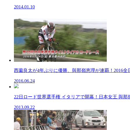
2014.01.10
西薗良太が4年ぶりに優勝、與那嶺恵理が連覇！2016全日本
2016.06.24
22日ロード世界選手権 イタリアで開幕！日本女王 與那嶺恵
2013.09.22