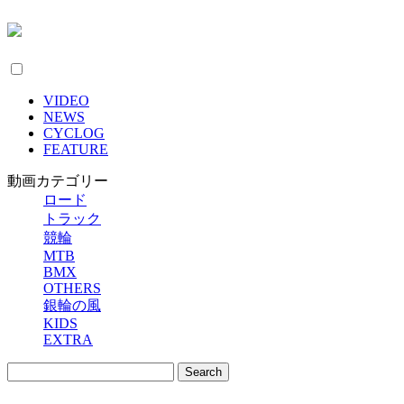
VIDEO
NEWS
CYCLOG
FEATURE
動画カテゴリー
ロード
トラック
競輪
MTB
BMX
OTHERS
銀輪の風
KIDS
EXTRA