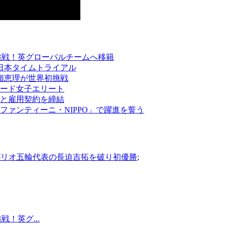
挑戦！英グローバルチームへ移籍
全日本タイムトライアル
那嶺恵理が世界初挑戦
ロード女子エリート
と雇用契約を締結
ァンティーニ・NIPPO」で躍進を誓う
敢がリオ五輪代表の長迫吉拓を破り初優勝
;
！英グ...