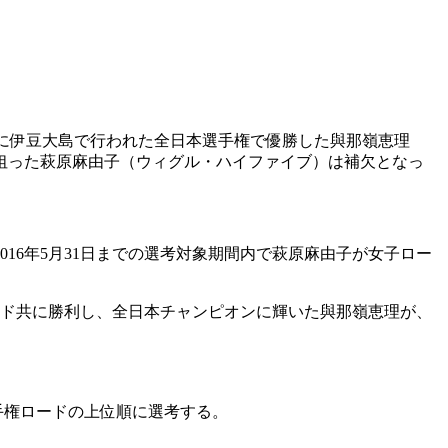
日に伊豆大島で行われた全日本選手権で優勝した與那嶺恵理
狙った萩原麻由子（ウィグル・ハイファイブ）は補欠となっ
16年5月31日までの選考対象期間内で萩原麻由子が女子ロー
ード共に勝利し、全日本チャンピオンに輝いた與那嶺恵理が、
本選手権ロードの上位順に選考する。