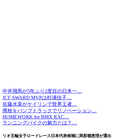
中井飛馬が5年ぶり2度目の日本一…
JCF AWARD MVPは杉浦佳子…
佐藤水菜がケイリンで世界王者…
廃校をパンプトラックでリノベーション…
HOMEWORK for BMX RAC…
ランニングバイクの魅力とは？…
リオ五輪女子ロードレース日本代表候補に與那嶺恵理が選出