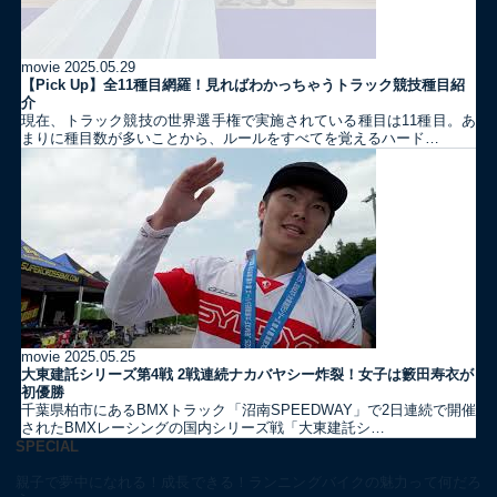
movie
2025.05.29
【Pick Up】全11種目網羅！見ればわかっちゃうトラック競技種目紹
介
現在、トラック競技の世界選手権で実施されている種目は11種目。あ
まりに種目数が多いことから、ルールをすべてを覚えるハード…
movie
2025.05.25
大東建託シリーズ第4戦 2戦連続ナカバヤシー炸裂！女子は籔田寿衣が
初優勝
千葉県柏市にあるBMXトラック「沼南SPEEDWAY」で2日連続で開催
されたBMXレーシングの国内シリーズ戦「大東建託シ…
SPECIAL
親子で夢中になれる！成長できる！ランニングバイクの魅力って何だろ