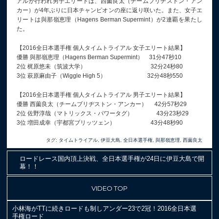
アルが行われ男子エリートは、西薗良太（チームブリヂストン・アン
カー）が4年ぶりに日本チャンピオンの座に返り咲いた。また、女子エ
リートは與那嶺恵理（Hagens Berman Supermint）が2連覇を果たし
た。
【2016全日本選手権 個人タイムトライアル 女子エリート結果】
優勝 與那嶺恵理（Hagens Berman Supermint） 31分47秒10
2位 梶原悠未（筑波大学） 32分24秒80
3位 萩原麻由子（Wiggle High 5） 32分48秒550
【2016全日本選手権 個人タイムトライアル 男子エリート結果】
優勝 西薗良太（チームブリヂストン・アンカー） 42分57秒29
2位 佐野淳哉（マトリックス・パワータグ） 43分23秒29
3位 増田成幸（宇都宮ブリッツェン） 43分48秒90
タグ:
タイムトライアル
,
伊豆大島
,
全日本選手権
,
與那嶺恵理
,
西薗良太
ロードレース国内頂上決戦、全日本選手権が24日に伊豆大島で開
幕！！
VIDEO TOP
小林海がTTに続きロードも制しアンダー23で2冠！2016全日本選
手権ロード