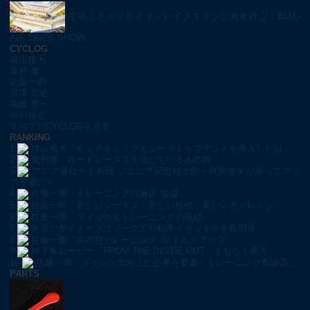
空飛ぶチャリがイオンレイクタウンに興奮呼ぶ！BMX-
AIR TRICK SHOW
CYCLOG
腰山雅大
栗村 修
佐藤一朗
宮澤 崇史
福島 晋一
中川裕之
すべてのCYCLOGを見る
RANKING
1
腰山雅大「ヒッチキャリアとルーフトップテントを導入した話」
2
栗村修「ロードレースで生活している人の数」
3
アジア選ロード初日 ジュニア沢田桂太郎・梶原悠未が揃ってアジ
ア王者に！
4
佐藤一朗「トレーニングの選択 後編」
5
佐藤一朗「新しいシーズン・新しい目標・新しいチャレンジ」
6
佐藤一朗「フィジカルトレーニングの指標」
7
東京デザイナーズウィークで自転車イベントが多数開催
8
佐藤一朗「目的別トレーニング ① トルクアップ」
9
ＭＴＢムービー『FROM THE INSIDE OUT』まもなく発売
10
佐藤一郎「ダッシュ力向上に必要な要素・トレーニング各論②」
PARTS