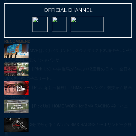
う
OFFICIAL CHANNEL
RECOMMEND
MVPはパリパラリンピック金メダリスト杉浦佳子 JCF初
となる年間授賞式「ジャパンサ…
【Pick Up】中井飛馬が5年ぶり2度目の日本一 全日本
BMX選手権 男子エリート…
【Pick Up】五輪種目「BMXレーシング」競技紹介動画
produced by …
【Pick Up】HOME WORK for BMX RACING #9「バニー
ホッ…
3分で分かる！What’s BMX RACING? 〜オリンピック種
目「…