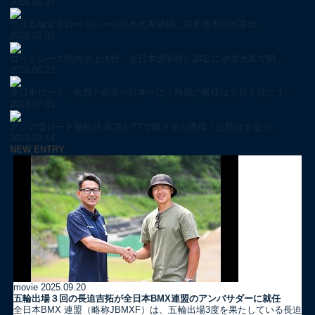
2016.06.27
リオ五輪女子ロードレース日本代表候補に與那嶺恵理が選出...
2016.07.02
ロードレース国内頂上決戦、全日本選手権が24日に伊豆大島で開...
2016.06.23
全日本ロード、佐野と萩原が日本一に！熱戦の模様は７月５日にＪ...
2014.07.01
アジア選ロード最終日 萩原がTTで銀メダル獲得！佐野は５位で...
2015.02.14
NEW ENTRY
movie
2025.09.20
五輪出場３回の長迫吉拓が全日本BMX連盟のアンバサダーに就任
全日本BMX 連盟（略称JBMXF）は、五輪出場3度を果たしている長迫