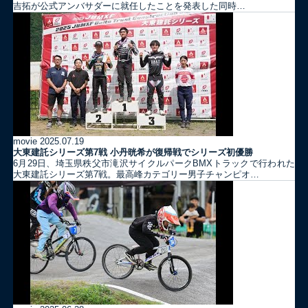
吉拓が公式アンバサダーに就任したことを発表した同時…
movie
2025.07.19
大東建託シリーズ第7戦 ⼩丹晄希が復帰戦でシリーズ初優勝
6月29日、埼玉県秩父市滝沢サイクルパークBMXトラックで行われた
大東建託シリーズ第7戦。最高峰カテゴリー男子チャンピオ…