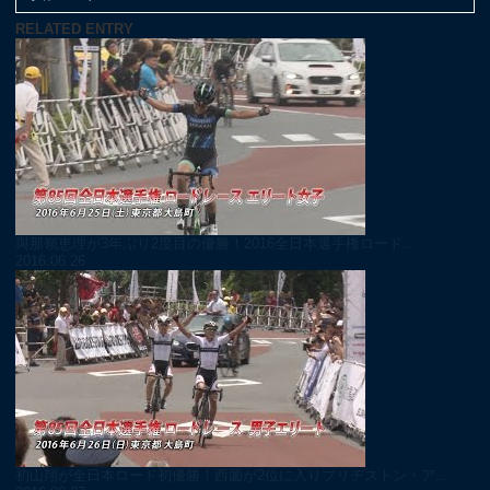
RELATED ENTRY
與那嶺恵理が3年ぶり2度目の優勝！2016全日本選手権ロード...
2016.06.26
初山翔が全日本ロード初優勝！西薗が2位に入りブリヂストン・ア...