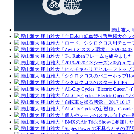
腰山雅大
腰山雅大
腰山雅大「全日本自転車競技選手権大会シク
腰山雅大
腰山雅大「ロード、シクロクロス用チュー
腰山雅大
腰山雅大「Zwift オススメ環境」
2020.04.03
腰山雅大
腰山雅大「T-1 Rubenフレームを組みました
腰山雅大
腰山雅大「2019-2020 CXシーズンを終えて
腰山雅大
腰山雅大「ヒッチキャリアとルーフトップ
腰山雅大
腰山雅大「シクロクロスのバニーホップHow
腰山雅大
腰山雅大「シクロクロスのスタートTIPS」
腰山雅大
腰山雅大「All-City Cycles “Electric Qu
腰山雅大
腰山雅大「All-City Cycles “Electric Qu
腰山雅大
腰山雅大「自転車を操る感覚」
2017.10.17
腰山雅大
腰山雅大「All-City Cyclesの新機種、Cosmic
腰山雅大
腰山雅大「個人やシーンのスキル向上の一
腰山雅大
腰山雅大「BMXのAir Trick Showに参加
腰山雅大
腰山雅大「Stages Power の不具合とその周