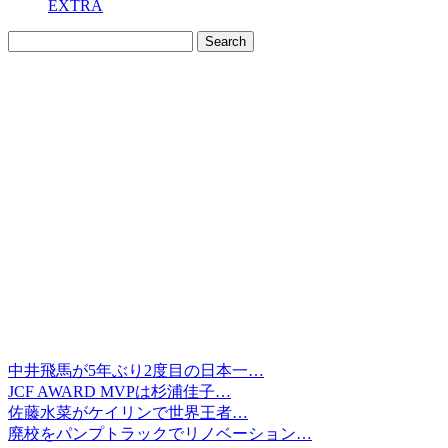
EXTRA
中井飛馬が5年ぶり2度目の日本一…
JCF AWARD MVPは杉浦佳子…
佐藤水菜がケイリンで世界王者…
廃校をパンプトラックでリノベーション…