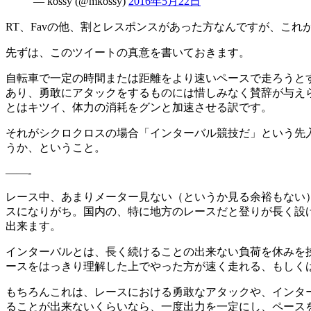
— kossy (@mkossy)
2016年5月22日
RT、Favの他、割とレスポンスがあった方なんですが、こ
先ずは、このツイートの真意を書いておきます。
自転車で一定の時間または距離をより速いペースで走ろうと
あり、勇敢にアタックをするものには惜しみなく賛辞が与えら
とはキツイ、体力の消耗をグンと加速させる訳です。
それがシクロクロスの場合「インターバル競技だ」という先
うか、ということ。
——-
レース中、あまりメーター見ない（というか見る余裕もない
スになりがち。国内の、特に地方のレースだと登りが長く設
出来ます。
インターバルとは、長く続けることの出来ない負荷を休みを
ースをはっきり理解した上でやった方が速く走れる、もしく
もちろんこれは、レースにおける勇敢なアタックや、インタ
ることが出来ないくらいなら、一度出力を一定にし、ペース