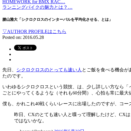
HOMEWORK for BMX RAC…
ランニングバイクの魅力とは？…
腰山雅大「シクロクロスのインターバルを平均化させる、とは」
▽AUTHOR PROFILEはこちら
Posted on: 2016.05.28
先日、
シクロクロスのとっても速い人
とご飯を食べる機会が
たのです。
いわゆるシクロクロスという競技、は、少し詳しい方なら「イ
ごとにやってくるような（それも60分間）、心拍も常に最大
僕も、かれこれ40戦くらいレースに出場したのですが、コ
昨日、CXのとても速い人と喋って理解したけど、CX
ではないかな。