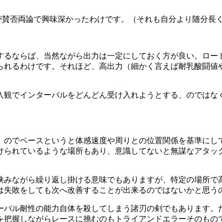
れが賛否両論で興味深かったわけです。（それも自分より随分長
するならば、当然ながら出力は一定にしておく方が良い。ロー
れるわけです。それほど、高出力（細かく言えば耐乳酸闘値や、
入観でインターバルをどんどん受け入れようとする、のではな
）のでペースというと体感速度や周りとの位置関係を基準にし
けられているような場所もあり、意識してないと無謀なアタッ
挟みながら繰り返し掛ける意味でもありますが、特定の場所で
は失敗をしても次へ改善することが出来るのではないかと思う
ーバル耐性の能力自体を殺してしまう諸刃の剣でもあります。
を把握しながらレースに挑むのもトライアンドエラーそのもの