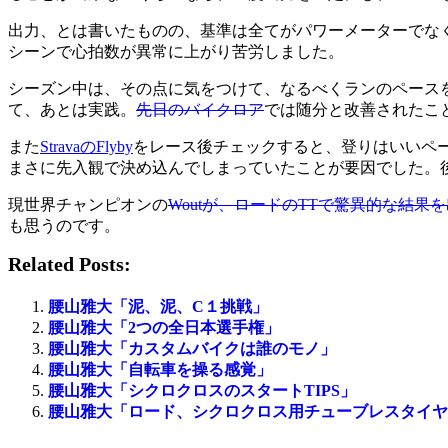
出力、とは書いたものの、基準は全てがパワーメーターでな
シーンで心拍数が異常に上がり苦労しました。
シーズン中は、その点に気をつけて、なるべくランのペース
て、あとは実践。
先日のバイクロア
では随分と改善されたこ
また
StravaのFlyby
をレース後チェックすると、登りはいいペ
まさに先入観で決め込んでしまっていたことが要因でした。
現世界チャンピオンの
Woutが、ロードのTTで驚異的な結果
も思うのです。
Related Posts:
腰山雅大「泥、泥、C１挑戦」
腰山雅大「2つの全日本選手権」
腰山雅大「カスタムバイクは誰のモノ」
腰山雅大「自転車を操る感覚」
腰山雅大「シクロクロスのスタートTIPS」
腰山雅大「ロード、シクロクロス用チューブレスタイヤ