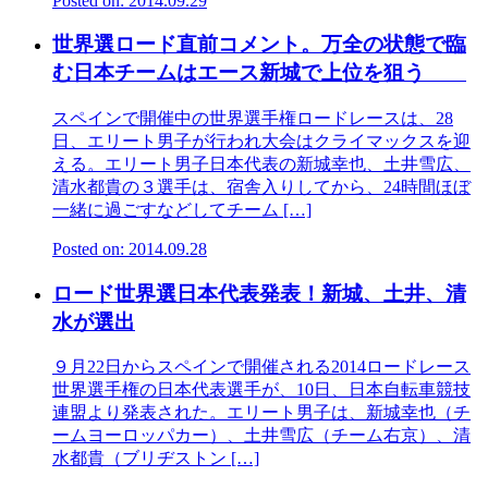
Posted on: 2014.09.29
世界選ロード直前コメント。万全の状態で臨
む日本チームはエース新城で上位を狙う
スペインで開催中の世界選手権ロードレースは、28
日、エリート男子が行われ大会はクライマックスを迎
える。エリート男子日本代表の新城幸也、土井雪広、
清水都貴の３選手は、宿舎入りしてから、24時間ほぼ
一緒に過ごすなどしてチーム […]
Posted on: 2014.09.28
ロード世界選日本代表発表！新城、土井、清
水が選出
９月22日からスペインで開催される2014ロードレース
世界選手権の日本代表選手が、10日、日本自転車競技
連盟より発表された。エリート男子は、新城幸也（チ
ームヨーロッパカー）、土井雪広（チーム右京）、清
水都貴（ブリヂストン […]