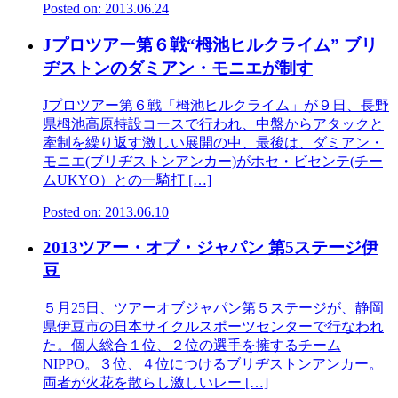
Posted on: 2013.06.24
Jプロツアー第６戦“栂池ヒルクライム” ブリ
ヂストンのダミアン・モニエが制す
Jプロツアー第６戦「栂池ヒルクライム」が９日、長野
県栂池高原特設コースで行われ、中盤からアタックと
牽制を繰り返す激しい展開の中、最後は、ダミアン・
モニエ(ブリヂストンアンカー)がホセ・ビセンテ(チー
ムUKYO）との一騎打 […]
Posted on: 2013.06.10
2013ツアー・オブ・ジャパン 第5ステージ伊
豆
５月25日、ツアーオブジャパン第５ステージが、静岡
県伊豆市の日本サイクルスポーツセンターで行なわれ
た。個人総合１位、２位の選手を擁するチーム
NIPPO。３位、４位につけるブリヂストンアンカー。
両者が火花を散らし激しいレー […]