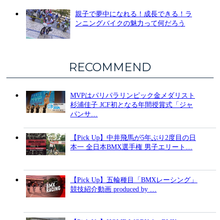
親子で夢中になれる！成長できる！ラ
ンニングバイクの魅力って何だろう
RECOMMEND
MVPはパリパラリンピック金メダリスト
杉浦佳子 JCF初となる年間授賞式「ジャ
パンサ…
【Pick Up】中井飛馬が5年ぶり2度目の日
本一 全日本BMX選手権 男子エリート…
【Pick Up】五輪種目「BMXレーシング」
競技紹介動画 produced by …