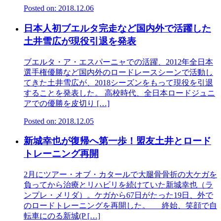
Posted on: 2018.12.06
日本人初ブエルタ完走など国内外で活躍した
土井雪広が現役引退を発表
ブエルタ・ア・エスパーニャでの活躍、2012年全日本
選手権優勝など国内外のロードレースシーンで活動し
てきた土井雪広が、2018シーズンをもって現役を引退
することを発表した。 高校時代、全日本ロードジュニ
アでの優勝を皮切り […]
Posted on: 2018.12.05
新城幸也が復帰へ第一歩！盟友土井とロード
トレーニング再開
2月にツアー・オブ・カタールで大腿骨骨折の大ケガを
負ってから治療とリハビリを続けていた新城幸也（ラ
ンプレ・メリダ）。ケガから67日がたった19日、外で
のロードトレーニングを再開した。 終始、笑顔で自
転車にのる新城(P […]