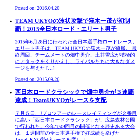
Posted on: 2016.04.20
TEAM UKYOの波状攻撃で窪木一茂が初制
覇！2015全日本ロード・エリート男子
2015年6月28日に行われた全日本選手権ロードレース、
エリート男子は、TEAM UKYOの窪木一茂が優勝。 最
終周回、チームメートの畑中勇介、土井雪広が積極的
にアタックをくりかえし、ライバルたちに大きなダメ
ージを与えた […]
Posted on: 2015.09.26
西日本ロードクラシックで畑中勇介が３連覇
達成！TeamUKYOがレースを支配
７月５日、Jプロツアーのレースレイティングが２番目
に高い「西日本ロードクラシック」が、広島森林公園
で行われた。今年で49回目の開催となる歴史ある大会
は、１週間前の全日本選手権で好成績を挙げた
TeamUKYO勢がレースを席 […]