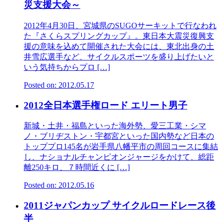
災支援大会～
2012年4月30日、宮城県のSUGOサーキットで行なわれ
た『さくらスプリングカップ』。東日本大震災復興支
援の意味を込めて開催された大会には、東北出身の土
井雪広選手など、サイクルスポーツを盛り上げたいと
いう気持ちからプロ […]
Posted on: 2012.05.17
2012全日本選手権ロード エリート男子
新城・土井・福島といった海外勢、愛三工業・シマ
ノ・ブリヂストン・宇都宮といった国内勢など日本の
トッププロ145名が岩手県八幡平市の周回コースに集結
し、ナショナルチャンピオンジャージをかけて、総距
離250キロ、７時間近くに […]
Posted on: 2012.05.16
2011ジャパンカップ サイクルロードレース後
半