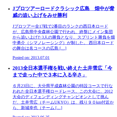
Jプロツアーロードクラシック広島 畑中が脅
威の追い上げをみせ勝利
Jプロツアー全17戦で2番目のランクの西日本ロード
が、広島県中央森林公園で行われ、終盤にメイン集団
から追い上げた3人の勝負となり、スプリント勝負を畑
中勇介（シマノレーシング）が制した。 西日本ロード
の舞台は名コースの広島 […]
Posted on: 2013.07.01
2013全日本選手権を戦い終えた土井雪広「今
まで走った中で３本に入る辛さ」
６月23日に、大分県平成森林公園の特設コースで行な
われた全日本選手権ロードレース。この大会に、2012
大会のディフェンディングチャンピオンとして挑ん
だ、土井雪広（チームUKYO）は、残り９０km付近か
ら、新城幸也（チーム […]