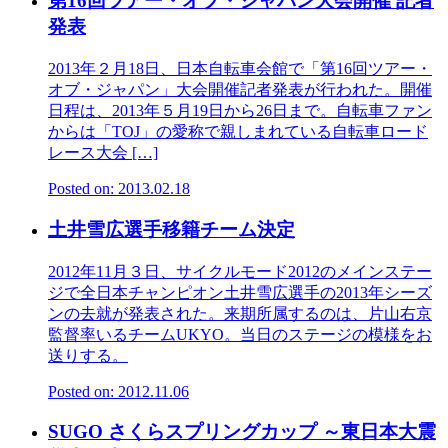
第16回ツアー・オブ・ジャパン大会開催 記者
発表
2013年２月18日、日本自転車会館で「第16回ツアー・
オブ・ジャパン」大会開催記者発表が行われた。開催
日程は、2013年５月19日から26日まで。自転車ファン
からは「TOJ」の愛称で親しまれている自転車ロード
レース大会 […]
Posted on: 2013.02.18
土井雪広選手移籍チーム決定
2012年11月３日、サイクルモード2012のメインステー
ジで全日本チャンピオン土井雪広選手の2013年シーズ
ンの去就が発表された。来期所属するのは、片山右京
監督率いるチームUKYO。当日のステージの模様をお
送りする。
Posted on: 2012.11.06
SUGO さくらスプリングカップ ～東日本大震