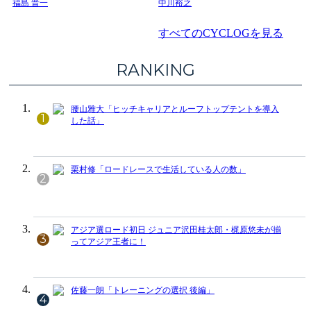
福島 晋一
中川裕之
すべてのCYCLOGを見る
RANKING
腰山雅大「ヒッチキャリアとルーフトップテントを導入
1
した話」
栗村修「ロードレースで生活している人の数」
2
アジア選ロード初日 ジュニア沢田桂太郎・梶原悠未が揃
3
ってアジア王者に！
佐藤一朗「トレーニングの選択 後編」
4