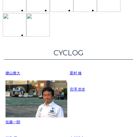
CYCLOG
腰山雅大
栗村 修
宮澤 崇史
佐藤一朗