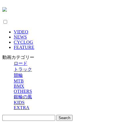
VIDEO
NEWS
CYCLOG
FEATURE
動画カテゴリー
ロード
トラック
競輪
MTB
BMX
OTHERS
銀輪の風
KIDS
EXTRA