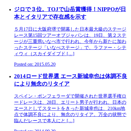
ジロで３位。TOJで山岳賞獲得！NIPPOが日
本とイタリアで存在感を示す
５月17日に大阪府堺で開幕した日本最大級のステージ
レース第15回ツアーオブジャパンは、19日、第２ステ
ージが三重県いなべ市で行われ、今年から新たに加わ
ったステージ「いなべステージ」で、ラファー・シテ
ィウィ（スカイダイブド […]
Posted on: 2015.05.20
2014ロード世界選 エース新城幸也は体調不良
により無念のリタイア
スペイン・ポンフェラーダで開催された世界選手権ロ
ードレースは、28日、エリート男子が行われ、日本の
エースとしてスタートをきった新城幸也は、210km地
点で体調不良により、無念のリタイア。万全の状態で
臨んだレースで本人にと […]