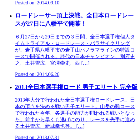
Posted on: 2014.09.10
ロードレーサー頂上決戦。全日本ロードレー
スが27日に八幡平で開幕！
６月27日から29日までの３日間、全日本選手権個人タ
イムトライアル・ロードレース・パラサイクリング
が、岩手県八幡平市の岩手山パノラマラインの特設コ
ースで開催される。歴代の日本チャンピオン、別府史
之、土井雪広、宮澤崇史、西 […]
Posted on: 2014.06.26
2013全日本選手権ロード 男子エリート 完全版
2013年大分で行われた全日本選手権ロードレース、日
本の頂点を決める戦い男子エリート。山岳の難コース
で行われた今年、各選手の能力が問われる戦いとなっ
た。前半から早くも逃げにのり、レースを先手に進め
る土井雪広、新城幸也等。 […]
Posted on: 2013.07.31