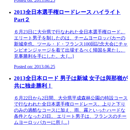
Posted on: 2013.06.25
2013全日本選手権ロードレース ハイライト
Part２
６月23日に大分県で行なわれた全日本選手権ロード。
エリート男子を制したのは、チームヨーロッパカーの
新城幸也。ツール・ド・フランス100回記念大会にチャ
ンピオンジャージを着て出場するべく帰国を果たし、
見事勝利を手にした。大 […]
Posted on: 2013.06.25
2013全日本ロード 男子は新城 女子は與那嶺が
共に独走勝利！
６月22日から2日間、大分県平成森林公園の特設コース
で行なわれた全日本選手権ロードレース。上りと下り
のみの過酷なコースに加え、雨、霧といったハードな
条件となった23日。 エリート男子は、フランスのチー
ムヨーロッパカーに所 […]