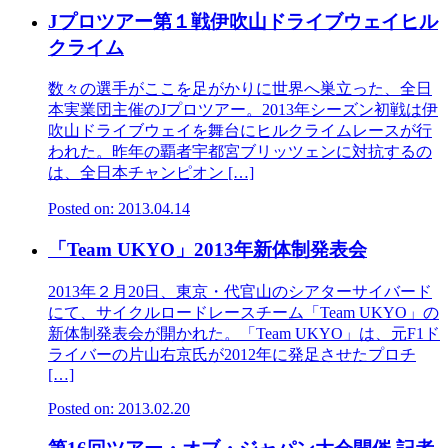
Jプロツアー第１戦伊吹山ドライブウェイヒル
クライム
数々の選手がここを足がかりに世界へ巣立った、全日
本実業団主催のJプロツアー。2013年シーズン初戦は伊
吹山ドライブウェイを舞台にヒルクライムレースが行
われた。昨年の覇者宇都宮ブリッツェンに対抗するの
は、全日本チャンピオン […]
Posted on: 2013.04.14
「Team UKYO」2013年新体制発表会
2013年２月20日、東京・代官山のシアターサイバード
にて、サイクルロードレースチー­ム「Team UKYO」の
新体制発表会が開かれた。「Team UKYO」は、元F1ド
ライバーの片山右京氏が2012年に発足させたプロチ
[…]
Posted on: 2013.02.20