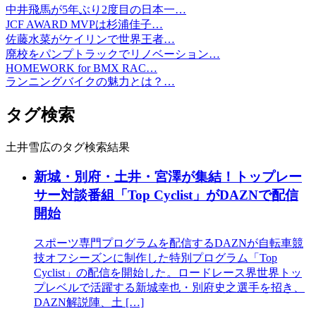
中井飛馬が5年ぶり2度目の日本一…
JCF AWARD MVPは杉浦佳子…
佐藤水菜がケイリンで世界王者…
廃校をパンプトラックでリノベーション…
HOMEWORK for BMX RAC…
ランニングバイクの魅力とは？…
タグ検索
土井雪広のタグ検索結果
新城・別府・土井・宮澤が集結！トップレー
サー対談番組「Top Cyclist」がDAZNで配信
開始
スポーツ専門プログラムを配信するDAZNが自転車競
技オフシーズンに制作した特別プログラム「Top
Cyclist」の配信を開始した。ロードレース界世界トッ
プレベルで活躍する新城幸也・別府史之選手を招き、
DAZN解説陣、土 […]