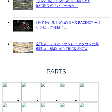
【Pick Up】HOME WORK for BMX
RACING #9「バニーホッ…
3分で分かる！What’s BMX RACING? 〜オ
リンピック種目「…
空飛ぶチャリがイオンレイクタウンに興
奮呼ぶ！BMX-AIR TRICK SHOW
PARTS