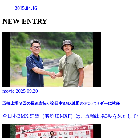
2015.04.16
NEW ENTRY
movie
2025.09.20
五輪出場３回の長迫吉拓が全日本BMX連盟のアンバサダーに就任
全日本BMX 連盟（略称JBMXF）は、五輪出場3度を果た