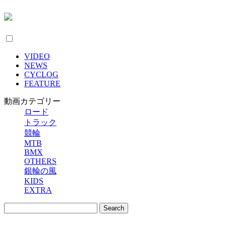
VIDEO
NEWS
CYCLOG
FEATURE
動画カテゴリー
ロード
トラック
競輪
MTB
BMX
OTHERS
銀輪の風
KIDS
EXTRA