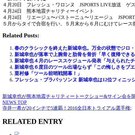
４月20日 フレッシュ・ワロンヌ JSPORTS LIVE放送 ゲ
４月24日 熊本地震チャリティーイベント
４月24日 リエージュ〜バストーニュ〜リエージュ JSPORTS
５月からタイで合宿を行い、５月末から６月にむけてレース
Related Posts:
春のクラシックを終えた新城幸也。万全の状態でジロ・
新城幸也が落車で上腕骨と肋骨を骨折「早く復帰できる
新城幸也４月のレーススケジュール発表「与えられたチ
新城幸也６度目のツール出場ならず「この悔しさをブエ
栗村修「ツール前哨戦開幕！」
フレッシュ・ブラバッソンヌ 新城幸也は12位フィニッ
新城幸也が熊本地震チャリティートークショー&サイン会を
NEWS TOP
寺井一希が20インチで5連覇！2016全日本トライアル選手権
;
RELATED ENTRY