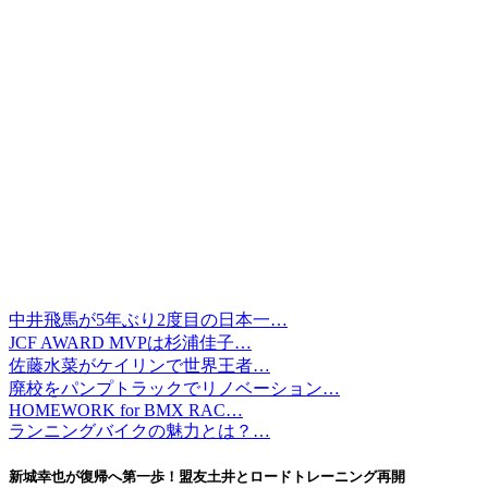
中井飛馬が5年ぶり2度目の日本一…
JCF AWARD MVPは杉浦佳子…
佐藤水菜がケイリンで世界王者…
廃校をパンプトラックでリノベーション…
HOMEWORK for BMX RAC…
ランニングバイクの魅力とは？…
新城幸也が復帰へ第一歩！盟友土井とロードトレーニング再開