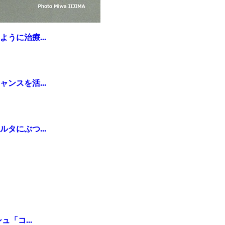
うに治療...
ンスを活...
タにぶつ...
「コ...