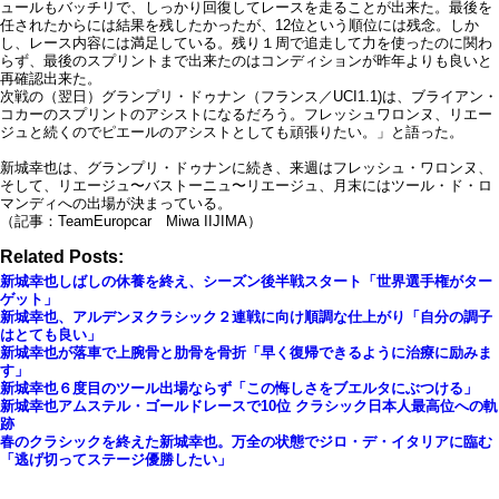
ュールもバッチリで、しっかり回復してレースを走ることが出来た。最後を
任されたからには結果を残したかったが、12位という順位には残念。しか
し、レース内容には満足している。残り１周で追走して力を使ったのに関わ
らず、最後のスプリントまで出来たのはコンディションが昨年よりも良いと
再確認出来た。
次戦の（翌日）グランプリ・ドゥナン（フランス／UCI1.1)は、ブライアン・
コカーのスプリントのアシストになるだろう。フレッシュワロンヌ、リエー
ジュと続くのでピエールのアシストとしても頑張りたい。」と語った。
新城幸也は、グランプリ・ドゥナンに続き、来週はフレッシュ・ワロンヌ、
そして、リエージュ〜バストーニュ〜リエージュ、月末にはツール・ド・ロ
マンディへの出場が決まっている。
（記事：TeamEuropcar Miwa IIJIMA）
Related Posts:
新城幸也しばしの休養を終え、シーズン後半戦スタート「世界選手権がター
ゲット」
新城幸也、アルデンヌクラシック２連戦に向け順調な仕上がり「自分の調子
はとても良い」
新城幸也が落車で上腕骨と肋骨を骨折「早く復帰できるように治療に励みま
す」
新城幸也６度目のツール出場ならず「この悔しさをブエルタにぶつける」
新城幸也アムステル・ゴールドレースで10位 クラシック日本人最高位への軌
跡
春のクラシックを終えた新城幸也。万全の状態でジロ・デ・イタリアに臨む
「逃げ切ってステージ優勝したい」