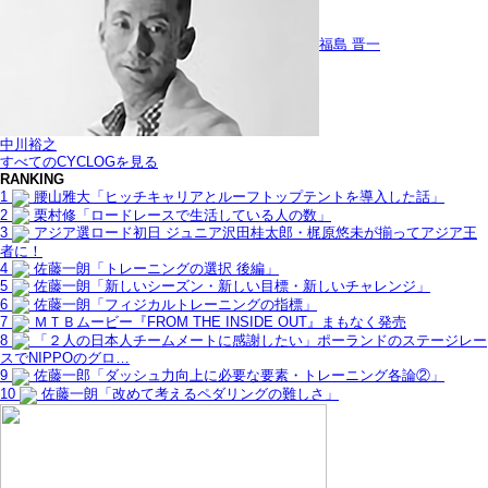
福島 晋一
中川裕之
すべてのCYCLOGを見る
RANKING
1
腰山雅大「ヒッチキャリアとルーフトップテントを導入した話」
2
栗村修「ロードレースで生活している人の数」
3
アジア選ロード初日 ジュニア沢田桂太郎・梶原悠未が揃ってアジア王
者に！
4
佐藤一朗「トレーニングの選択 後編」
5
佐藤一朗「新しいシーズン・新しい目標・新しいチャレンジ」
6
佐藤一朗「フィジカルトレーニングの指標」
7
ＭＴＢムービー『FROM THE INSIDE OUT』まもなく発売
8
「２人の日本人チームメートに感謝したい」ポーランドのステージレー
スでNIPPOのグロ…
9
佐藤一郎「ダッシュ力向上に必要な要素・トレーニング各論②」
10
佐藤一朗「改めて考えるペダリングの難しさ」