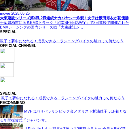
movie
2025.05.25
大東建託シリーズ第4戦 2戦連続ナカバヤシー炸裂！女子は籔田寿衣が初優勝
千葉県柏市にあるBMXトラック「沼南SPEEDWAY」で2日連続で開催された
BMXレーシングの国内シリーズ戦「大東建託シ…
SPECIAL
親子で夢中になれる！成長できる！ランニングバイクの魅力って何だろう
OFFICIAL CHANNEL
SPECIAL
親子で夢中になれる！成長できる！ランニングバイクの魅力って何だろう
RECOMMEND
MVPはパリパラリンピック金メダリスト杉浦佳子 JCF初とな
る年間授賞式「ジャパンサ…
【Pick Up】中井飛馬が5年ぶり2度目の日本一 全日本BMX選