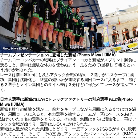
チームプレゼンテーションに登場した新城 (Photo Miwa IIJIMA)
チームヨーロッパカーの戦略はブライアン・コカと新城がスプリント勝負に
残ること。前半は無駄な体力を使わぬよう、足をためて(温存して)走るとい
う指示が出された。
レースは前半80kmにも及ぶアタック合戦の結果、２選手がエスケープに成
功。集団は沈静化し、終盤の短い坂が連続する周回コースに入るまで、逃げ
る２選手とメイン集団とのタイム差は３分ほどに保たれてレースが進んでい
く。
日本人選手は新城のほかにトレックファクトリーの別府選手も出場(Photo
Miwa IIJIMA)
新城も昨年の経験を活かし、前方をキープしながら周回に入るまでは力を温
存。周回コースに入ると、有力選手を擁するチームが一斉にペースをあげ、
逃げていた２名の選手をとらえる。その後、集団はさらに活性化し、再びア
タック合戦が始まり、選手はふるいにかけられた。
新城は人数が絞られた集団にとどまり、一度アタックを試みるがすぐに吸収
されてしまう。そして、その直後にアタックしたベン・ヘルマンス（BMCレ