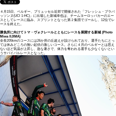
４月15日、ベルギー、ブリュッセル近郊で開催された「フレッシュ・ブラバ
ッソンヌ(UCI 1-HC)」に出場した新城幸也は、チームヨーロッパカーのエー
スとしてレースに臨み、スプリントとなった第２集団でゴールし、12位でレ
ースを終えた。
勝負所に向けてトマ・ヴォクレールとともにレースを展開する新城 (Photo
Miwa IIJIMA)
全長205kmのコースには26か所の丘超えが設けられており、選手たちにとっ
ては休みどころの無い起伏の激しいコース。さらに４月のベルギーとは思え
ないほど気温が上昇し、急な暑さで、体力を奪われる選手も少なくないとい
うサバイバルレースとなった。