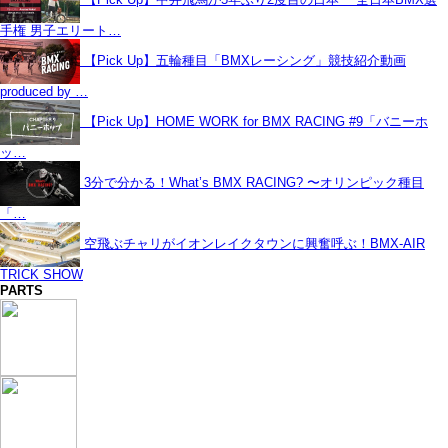
手権 男子エリート…
【Pick Up】五輪種目「BMXレーシング」競技紹介動画
produced by …
【Pick Up】HOME WORK for BMX RACING #9「バニーホ
ッ…
3分で分かる！What’s BMX RACING? 〜オリンピック種目
「…
空飛ぶチャリがイオンレイクタウンに興奮呼ぶ！BMX-AIR
TRICK SHOW
PARTS