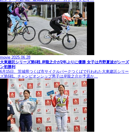
movie
2025.06.28
大東建託シリーズ第6戦 岸龍之介が2年ぶりに優勝 女子は丹野夏波がシーズ
ン初勝利
6月15日、茨城県つくば市サイクルパークつくばで行われた大東建託シリー
ズ第6戦。チャンピオンシップ男子は岸龍之介が予選か…