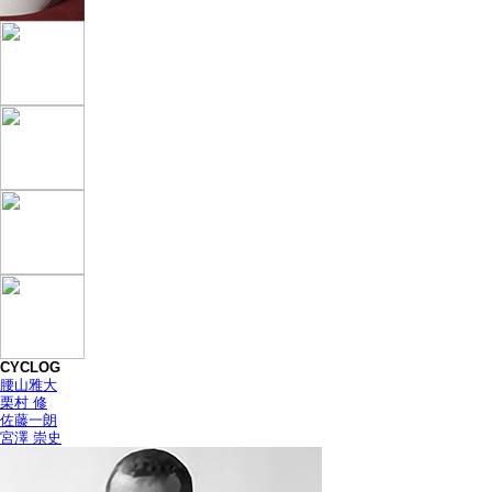
CYCLOG
腰山雅大
栗村 修
佐藤一朗
宮澤 崇史