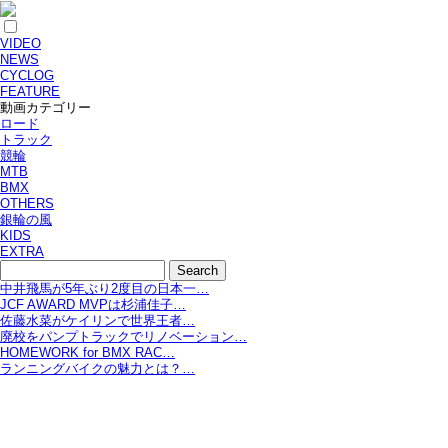
VIDEO
NEWS
CYCLOG
FEATURE
動画カテゴリー
ロード
トラック
競輪
MTB
BMX
OTHERS
銀輪の風
KIDS
EXTRA
中井飛馬が5年ぶり2度目の日本一…
JCF AWARD MVPは杉浦佳子…
佐藤水菜がケイリンで世界王者…
廃校をパンプトラックでリノベーション…
HOMEWORK for BMX RAC…
ランニングバイクの魅力とは？…