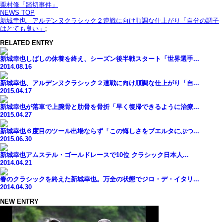
栗村修「踏切事件」
NEWS TOP
新城幸也、アルデンヌクラシック２連戦に向け順調な仕上がり「自分の調子
はとても良い」
;
RELATED ENTRY
新城幸也しばしの休養を終え、シーズン後半戦スタート「世界選手...
2014.08.16
新城幸也、アルデンヌクラシック２連戦に向け順調な仕上がり「自...
2015.04.17
新城幸也が落車で上腕骨と肋骨を骨折「早く復帰できるように治療...
2015.04.27
新城幸也６度目のツール出場ならず「この悔しさをブエルタにぶつ...
2015.06.30
新城幸也アムステル・ゴールドレースで10位 クラシック日本人...
2014.04.21
春のクラシックを終えた新城幸也。万全の状態でジロ・デ・イタリ...
2014.04.30
NEW ENTRY