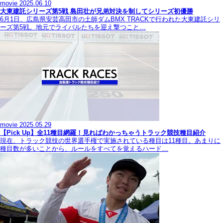
movie
2025.06.10
大東建託シリーズ第5戦 島田壮が兄弟対決を制してシリーズ初優勝
6月1日、広島県安芸高田市の土師ダムBMX TRACKで行われた大東建託シリ
ーズ第5戦。地元でライバルたちを迎え撃つこと…
movie
2025.05.29
【Pick Up】全11種目網羅！見ればわかっちゃうトラック競技種目紹介
現在、トラック競技の世界選手権で実施されている種目は11種目。あまりに
種目数が多いことから、ルールをすべてを覚えるハード…