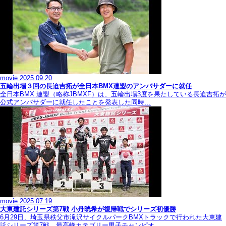
movie
2025.09.20
五輪出場３回の長迫吉拓が全日本BMX連盟のアンバサダーに就任
全日本BMX 連盟（略称JBMXF）は、五輪出場3度を果たしている長迫吉拓が
公式アンバサダーに就任したことを発表した同時…
movie
2025.07.19
大東建託シリーズ第7戦 ⼩丹晄希が復帰戦でシリーズ初優勝
6月29日、埼玉県秩父市滝沢サイクルパークBMXトラックで行われた大東建
託シリーズ第7戦。最高峰カテゴリー男子チャンピオ…