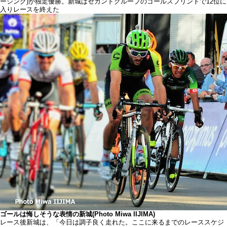
ーシング)が独走優勝。新城はセカンドグループのゴールスプリントで12位に
入りレースを終えた
ゴールは悔しそうな表情の新城(Photo Miwa IIJIMA)
レース後新城は、「今日は調子良く走れた。ここに来るまでのレーススケジ