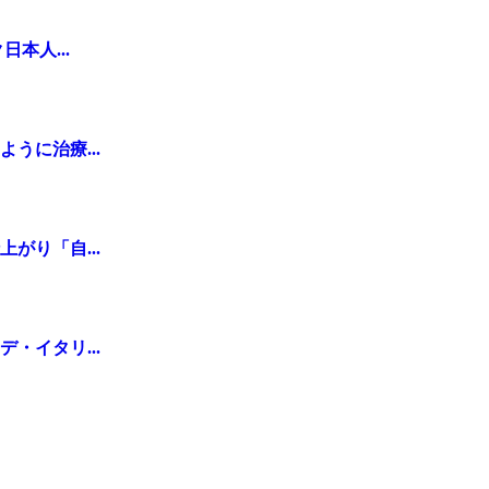
本人...
うに治療...
がり「自...
・イタリ...