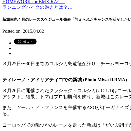
HOMEWORK for BMX RAC…
ランニングバイクの魅力とは？…
新城幸也４月のレーススケジュール発表「与えられたチャンスを活かした
Posted on: 2015.04.02
３月25日〜30日までのコルシカ島遠征が終り、チームヨー
ティレーノ・アドリアティコでの新城 (Photo Miwa IIJIMA)
３月26日に開催されたクラシック・コルシカ(UCI1.1)は
アシスト。結果、トマはプロ初勝利を飾り、新城はこのレース
また、ツール・ド・フランスを主催するASOがオーガナイズして
る。
ヨーロッパでの幾つかのレースを走った新城は「だいぶ調子