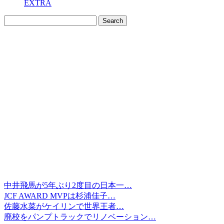
EXTRA
中井飛馬が5年ぶり2度目の日本一…
JCF AWARD MVPは杉浦佳子…
佐藤水菜がケイリンで世界王者…
廃校をパンプトラックでリノベーション…