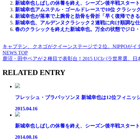
新城幸也しばしの休養を終え、シーズン後半戦スタート
新城幸也アムステル・ゴールドレースで10位 クラシッ
新城幸也が落車で上腕骨と肋骨を骨折「早く復帰できる
新城幸也、アルデンヌクラシック２連戦に向け順調な仕
春のクラシックを終えた新城幸也。万全の状態でジロ・
キャプテン、クネゴがクイーンステージで２位。NIPPOが
NEWS TOP
鹿沼・田中ペアが２種目で表彰台！2015 UCIパラ世界選、
RELATED ENTRY
フレッシュ・ブラバッソンヌ 新城幸也は12位フィニッシュ
2015.04.16
新城幸也しばしの休養を終え、シーズン後半戦スタート「
2014.08.16