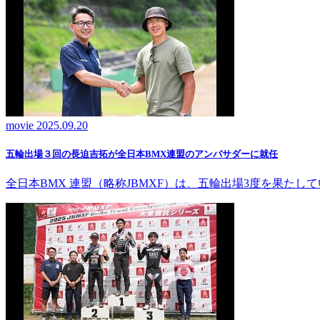
movie
2025.09.20
五輪出場３回の長迫吉拓が全日本BMX連盟のアンバサダーに就任
全日本BMX 連盟（略称JBMXF）は、五輪出場3度を果た