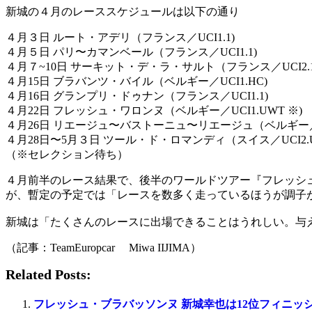
新城の４月のレーススケジュールは以下の通り
４月３日 ルート・アデリ（フランス／UCI1.1)
４月５日 パリ〜カマンベール（フランス／UCI1.1)
４月７~10日 サーキット・デ・ラ・サルト（フランス／UCI2.1
４月15日 ブラバンツ・バイル（ベルギー／UCI1.HC)
４月16日 グランプリ・ドゥナン（フランス／UCI1.1)
４月22日 フレッシュ・ワロンヌ（ベルギー／UCI1.UWT ※)
４月26日 リエージュ〜バストーニュ〜リエージュ（ベルギー／UC
４月28日〜5月３日 ツール・ド・ロマンディ（スイス／UCI2.U
（※セレクション待ち）
４月前半のレース結果で、後半のワールドツアー『フレッシ
が、暫定の予定では「レースを数多く走っているほうが調子
新城は「たくさんのレースに出場できることはうれしい。与
（記事：TeamEuropcar Miwa IIJIMA）
Related Posts:
フレッシュ・ブラバッソンヌ 新城幸也は12位フィニッ