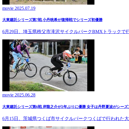
movie
2025.07.19
大東建託シリーズ第7戦 ⼩丹晄希が復帰戦でシリーズ初優勝
6月29日、埼玉県秩父市滝沢サイクルパークBMXトラック
movie
2025.06.28
大東建託シリーズ第6戦 岸龍之介が2年ぶりに優勝 女子は丹野夏波がシーズ
6月15日、茨城県つくば市サイクルパークつくばで行われた