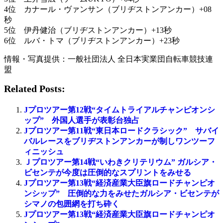
4位 カナール・ヴァンサン（ブリヂストンアンカー）+08
秒
5位 伊丹健治（ブリヂストンアンカー）+13秒
6位 ルバ・トマ（ブリヂストンアンカー）+23秒
情報・写真提供：一般社団法人 全日本実業団自転車競技連
盟
Related Posts:
Jプロツアー第12戦“タイムトライアルチャンピオンシ
ップ” 外国人選手が表彰台独占
Jプロツアー第11戦“東日本ロードクラシック” サバイ
バルレースをブリヂストンアンカーが制しワンツーフ
ィニッシュ
Ｊプロツアー第14戦“いわきクリテリウム” ガルシア・
ビセンテが今度は圧倒的なスプリントをみせる
Jプロツアー第13戦“経済産業大臣旗ロードチャンピオ
ンシップ” 圧倒的な力をみせたガルシア・ビセンテが
シマノの包囲網を打ち砕く
Jプロツアー第13戦“経済産業大臣旗ロードチャンピオ