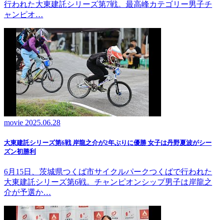
行われた大東建託シリーズ第7戦。最高峰カテゴリー男子チ
ャンピオ…
movie
2025.06.28
大東建託シリーズ第6戦 岸龍之介が2年ぶりに優勝 女子は丹野夏波がシー
ズン初勝利
6月15日、茨城県つくば市サイクルパークつくばで行われた
大東建託シリーズ第6戦。チャンピオンシップ男子は岸龍之
介が予選か…