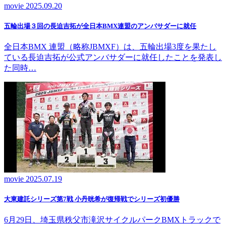
movie
2025.09.20
五輪出場３回の長迫吉拓が全日本BMX連盟のアンバサダーに就任
全日本BMX 連盟（略称JBMXF）は、五輪出場3度を果たし
ている長迫吉拓が公式アンバサダーに就任したことを発表し
た同時…
movie
2025.07.19
大東建託シリーズ第7戦 ⼩丹晄希が復帰戦でシリーズ初優勝
6月29日、埼玉県秩父市滝沢サイクルパークBMXトラックで