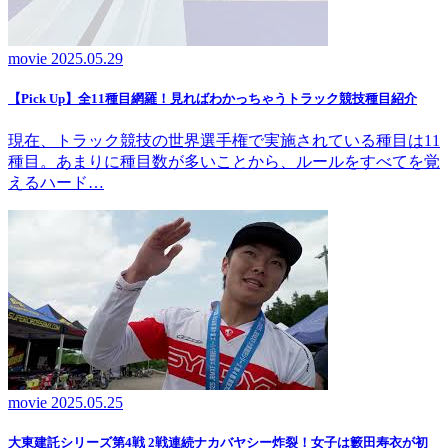
movie
2025.05.29
【Pick Up】全11種目網羅！見ればわかっちゃうトラック競技種目紹介
現在、トラック競技の世界選手権で実施されている種目は11
種目。あまりに種目数が多いことから、ルールをすべてを覚
えるハード…
movie
2025.05.25
大東建託シリーズ第4戦 2戦連続ナカバヤシー炸裂！女子は籔田寿衣が初