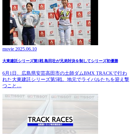
movie
2025.06.10
大東建託シリーズ第5戦 島田壮が兄弟対決を制してシリーズ初優勝
6月1日、広島県安芸高田市の土師ダムBMX TRACKで行わ
れた大東建託シリーズ第5戦。地元でライバルたちを迎え撃
つこと…