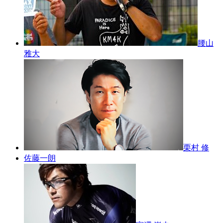
腰山
雅大
栗村 修
佐藤一朗