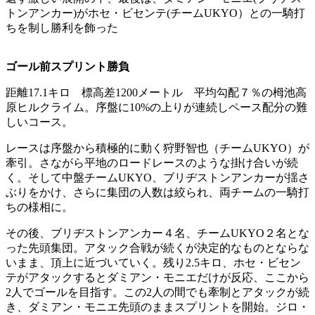
トンアンカー)がホセ・ビセンテ(チームUKYO）との一騎打
ちを制し勝利を飾った
ゴール前スプリント勝負
距離17.1キロ 標高差1200メートル 平均勾配７％の栂池高
原ヒルクライム。序盤に10%の上りが連続しペース配分の難
しいコース。
レースは序盤から積極的に動く狩野智也（チームUKYO）が
牽引。さながら平地のロードレースのような掛け合いが続
く。そして中盤チームUKYO、ブリヂストンアンカーが揺さ
ぶりをかけ、さらに集団の人数は絞られ、両チームの一騎打
ちの様相に。
その後、ブリヂストンアンカー４名、チームUKYO２名とな
った先頭集団。アタック合戦が続くが決定的なものとならな
いまま、頂上に近づいていく。残り2.5キロ、ホセ・ビセン
テがアタックするとダミアン・モニエだけが反応、ここから
2人でゴールを目指す。この2人の間でも牽制とアタックが続
き、ダミアン・モニエ先頭のままスプリントを開始。ジロ・