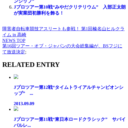
ンシップ”
Jプロツアー第10戦“みやだクリテリウム” 入部正太朗
が実業団初勝利を飾る！
障害者自転車競技アスリートも参戦！ 第1回榛名山ヒルクラ
イム in 高崎
NEWS TOP
第16回ツアー・オブ・ジャパンの大会総集編が、BSフジに
て放送決定
;
RELATED ENTRY
Jプロツアー第12戦“タイムトライアルチャンピオンシ
ップ” ...
2013.09.09
Jプロツアー第11戦“東日本ロードクラシック” サバイ
バルレ...