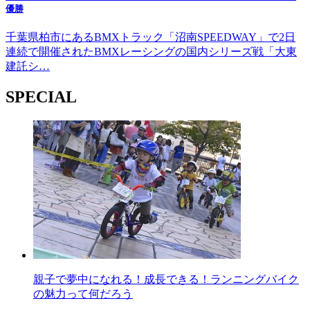
優勝
千葉県柏市にあるBMXトラック「沼南SPEEDWAY」で2日
連続で開催されたBMXレーシングの国内シリーズ戦「大東
建託シ…
SPECIAL
親子で夢中になれる！成長できる！ランニングバイク
の魅力って何だろう