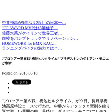
中井飛馬が5年ぶり2度目の日本一…
JCF AWARD MVPは杉浦佳子…
佐藤水菜がケイリンで世界王者…
廃校をパンプトラックでリノベーション…
HOMEWORK for BMX RAC…
ランニングバイクの魅力とは？…
Jプロツアー第６戦“栂池ヒルクライム” ブリヂストンのダミアン・モニエ
が制す
Posted on: 2013.06.10
Jプロツアー第６戦「栂池ヒルクライム」が９日、長野県栂
池高原特設コースで行われ、中盤からアタックと牽制を繰り
返す激しい展開の中、最後は、ダミアン・モニエ(ブリヂス