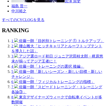
宮澤 崇史
福島 晋一
中川裕之
すべてのCYCLOGを見る
RANKING
1
佐藤一朗「目的別トレーニング ① トルクアップ」
2
腰山雅大「ヒッチキャリアとルーフトップテント
を導入した話」
3
アジア選ロード初日 ジュニア沢田桂太郎・梶原悠
未が揃ってアジア王者に！
4
佐藤一朗「トレーニングの選択 後編」
5
佐藤一朗「新しいシーズン・新しい目標・新しい
チャレンジ」
6
佐藤一朗「フィジカルトレーニングの指標」
7
佐藤一朗「スピードトレーニング・トレーニング
各論③」
8
東京デザイナーズウィークで自転車イベントが多
数開催