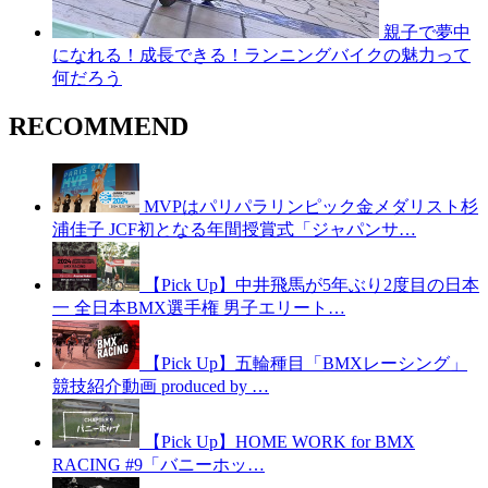
親子で夢中
になれる！成長できる！ランニングバイクの魅力って
何だろう
RECOMMEND
MVPはパリパラリンピック金メダリスト杉
浦佳子 JCF初となる年間授賞式「ジャパンサ…
【Pick Up】中井飛馬が5年ぶり2度目の日本
一 全日本BMX選手権 男子エリート…
【Pick Up】五輪種目「BMXレーシング」
競技紹介動画 produced by …
【Pick Up】HOME WORK for BMX
RACING #9「バニーホッ…