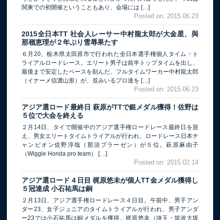
関東での初開催ということもあり、会場には […]
Posted on: 2015.06.23
2015全日本TT 社会人レーサー中村龍太郎が大金星、與
那嶺恵理が２年ぶり雪辱果たす
６月20、栃木県太田原市で行われた全日本選手権個人タイム・ト
ライアルロードレース。エリート男子は前半トップタイムを出し、
最後まで安定したペースを刻んだ、フルタイムワーカー中村龍太郎
（イナーメ信濃山形）が、並みいるプロ達を […]
Posted on: 2015.06.23
アジア選ロード最終日 萩原がTTで銀メダル獲得！佐野は
５位で大会を終える
２月14日、タイで開催中のアジア選手権ロードレース最終日を迎
え、男女エリートタイムトライアルが行われ、ロードレース日本チ
ャンピオン佐野淳哉（那須ブラーゼン）が５位。萩原麻由子
（Wiggle Honda pro team） […]
Posted on: 2015.02.14
アジア選ロード４日目 梶原悠未が個人TT金メダル獲得し
５冠達成 小石祐馬は銅
２月13日、アジア選手権ロードレース４日目。午前中、男子アン
ダー23、女子ジュニアのタイムトライアルが行われ、男子アンダ
ー23では小石祐馬は銅メダルを獲得。梶原悠未（埼玉・筑波大坂