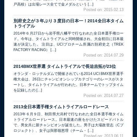
戸高校）は出場レース全てで金メダルという […]
Posted on: 2015.02.13
別府史之が３年ぶり３度目の日本一！2014全日本タイム
トライアル
2014年６月27日から岩手県八幡平で行なわれた全日本選手権ロー
ド。今年は、タイムトライアルと同時開催され、大会初日に日本最
速が決定した。 注目は、UCIプロチーム所属の別府史之（TREK
FACTORY RACING） […]
Posted on: 2014.07.29
2014BMX世界選 タイムトライアルで長迫吉拓が23位
オランダ・ロッテルダムで開催されている2014 UCI BMX世界選手
権大会は、26日にチャンピオンシップカテゴリーのレースがスタ
ートし、タイムトライアルが行われた。日本チームでトップタイム
を記録したの […]
Posted on: 2014.07.27
2013全日本選手権タイムトライアルロードレース
2013年６月９日、秋田県大潟村で行なわれた全日本選手権タイム
トライアルロードレース。日本最速の座をかけたスピードバトル
で、男女共に新チャンピオンが誕生した。男子は大場政登志（Cプ
ロジェクト）、女子は與那嶺恵理（チーム・ […]
Posted on: 2013.06.11