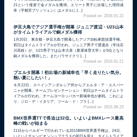
21という僅差で金メダルを獲得。エリート男子に出場した増田成
幸（宇都宮ブリッツェン）はメダルに […]
Posted on: 2016.01.22
伊豆大島でアジア選手権が開幕 ジュニア渡辺・U23山本
がタイムトライアルで銅メダル獲得
1月20日、東京都・伊豆大島で開幕したアジア自転車競技選手権。
初日はタイムトライアルが行われ、ジュニア男子で渡邉歩（学法石
川高校）が、U23男子では山本大喜（鹿屋体育大学）が3位となり
銅メダルを獲得した。またパラサイクリ […]
Posted on: 2016.01.21
ブエルタ開幕！初出場の新城幸也「早く走りたい気分。
熱い夏にしたい！」
８月22日、スペインアンダルシア州からブエルタ・ア・エスパー
ニャが開幕。チームプレゼンテーション・初日はチームタイムトラ
イアルが行われ、チームヨーロッパカー新城幸也が参戦。これによ
り、ジロ・デ・イタリア、ツール・ド・フラ […]
Posted on: 2015.08.23
BMX世界選TTで長迫は32位。いよいよBMXレース最高
峰の戦いが始まる
21日からベルギーで行われている2015BMX世界選手権は、24日、
いよいよチャンピオンシップクラスの初日を迎え、タイムトライア