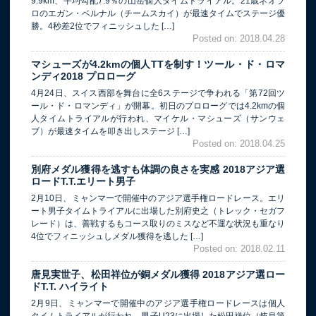
9.9km、平均勾配7.9％の山岳個人タイムトライアル。21歳ネオプ
ロのエガン・ベルナル（チームスカイ）が最速タイムでステージ優
勝。4秒差2位でフィニッシュした […]
Posted on: 2018.04.28
マシューズが4.2kmの個人TTを制す！ツール・ド・ロマ
ンディ2018 プロローグ
4月24日、スイス西部を舞台に全6ステージで争われる「第72回ツ
ール・ド・ロマンディ」が開幕。初日のプロローグでは4.2kmの個
人タイムトライアルが行われ、マイケル・マシューズ（サンウェ
ブ）が最速タイムを叩き出しステージ […]
Posted on: 2018.04.25
別府メダル獲得を逃すも体調の良さを実感 2018アジア選
ロードT.T.エリート男子
2月10日、ミャンマーで開催中のアジア選手権ロードレース。エリ
ート男子タイムトライアルに出場した別府史之（トレック・セガフ
レード）は、善戦するもコース取りのミスなど不運な状況も重なり
4位でフィニッシュしメダル獲得を逃した […]
Posted on: 2018.02.11
唐見実世子、松田祥位が銅メダル獲得 2018アジア選ロー
ドT.T. ハイライト
2月9日、ミャンマーで開催中のアジア選手権ロードレースは個人