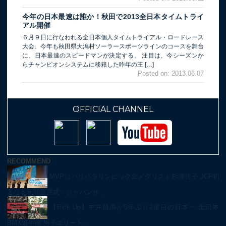
今年の日本最速は誰か！秋田で2013全日本タイムトライ
アル開催
６月９日に行なわれる全日本個人タイムトライアル・ロードレース
大会。今年も秋田県大潟村ソーラースポーツラインのコースを舞台
に、日本最速のスピードマンが決定する。 注目は、今シーズンか
らチャンピオンシステムに移籍した昨年の王 […]
Posted on: 2013.06.07
OFFICIAL CHANNEL
RECOMMEND
MVPはパリパラリンピック金メダリスト杉浦佳子 JCF初
となる年間授賞式「ジャパンサ…
【Pick Up】中井飛馬が5年ぶり2度目の日本一 全日本
BMX選手権 男子エリート…