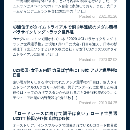
「一定期間活動を休止する」という内容の発表を行いました。 デ
ュムランはスペインでのチーム合宿に参加しており、また、先日チ
ームからはデュムランを含む2021年の「ツ […]
Posted on: 2021.01.26
杉浦佳子がタイムトライアルで銅 2年連続のメダル獲得
パラサイクリングトラック世界選
カナダのミルトンで開かれている「2020 UCI パラサイクリング ト
ラック世界選手権」は現地1月31日に大会2日目を迎え、日本の杉
浦佳子（楽天ソシオビジネス株式会社）が女子C3クラス500mタイ
ムトライアルに出場し42 […]
Posted on: 2020.02.02
U23松田･女子Jr内野 力及ばず共にTT6位 アジア選手権2
日目
強い雨が降りしきる中で行われたアジア選手権2日目は、個人タイ
ムトライアル3カテゴリーが開催。男子アンダー23に出場した松田
祥位はトップのカザフスタンから遅れること2分48秒差の6位。女
子ジュニア出場の内野艶和は1分44秒 […]
Posted on: 2019.04.25
「ロードレースに向けて調子は良い」ロード世界選
U23TT 松田が47位 山本は49位
オーストリア、インスブルックで開催されているUCIロード世界選