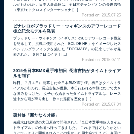
ルが行われた。日本人最高位は、全日本チャンピオンの長迫吉拓
（東京/モトクロスインターナショナ […]
Posted on: 2015.07.25
ピナレロがブラッドリー・ウィギンスのアワーレコード
樹立記念モデルを発表
ブラッドリー・ウィギンス（イギリス）のUCIアワーレコード樹立
を記念して、挑戦に使用された「BOLIDE HR」をイメージしたス
ペシャルグラフィックを施した「DOGMA F8」の記念モデルが発
表された。 ６月７日にイギリ […]
Posted on: 2015.07.11
2015全日本BMX選手権初日 長迫吉拓がタイムトライア
ルを制す
昨日、７月４日に開幕した全日本BMX選手権。初日はタイムトラ
イアルが行われ、長迫吉拓が優勝。本日行われる本戦にむけて大き
な弾みをつけた。 女子から始まったタイムトライアルは、レース
途中から雨が降り出し、徐々に路面を悪化さ […]
Posted on: 2015.07.04
栗村修「新たなる才能」
先週末は栃木県の大田原市で開催された『全日本選手権個人タイム
トライアル』の会場へ行ってきました。 これまではどちらかとい
うとひっそりと開催されることの多かった同大会でしたが、今回は