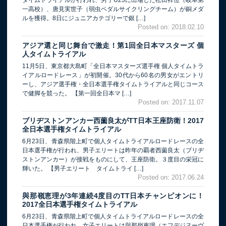
タイムトライアルが行われ、男子U23に出場した松田祥位（岐阜第
一高校）、唐見実世子（弱虫ペダルサイクリングチーム）が銅メダ
ルを獲得。8日にジュニアカテゴリーで銀 […]
Posted on: 2018.02.10
アジア選と同じ舞台で激走！第1回全日本マスターズ 個
人タイムトライアル
11月5日、東京都大島町「全日本マスターズ選手権 個人タイムトラ
イアルロードレース」が初開催。30代から60名の男女がエントリ
ーし、アジア選手権・全日本選手権タイムトライアルと同じコース
で健脚を競った。 【第一回全日本マ […]
Posted on: 2017.11.07
ブリヂストンアンカー西薗良太がTT日本王座防衛！2017
全日本選手権タイムトライアル
6月23日、青森県階上町で個人タイムトライアルロードレースの全
日本選手権が行われ、男子エリートは昨年の覇者西薗良太（ブリヂ
ストンアンカー）が接戦をものにして、王座防衛。３度目の栄冠に
輝いた。 【男子エリート タイムトライ […]
Posted on: 2017.06.24
與那嶺恵理が3年連続4度目のTT日本チャンピオンに！
2017全日本選手権タイムトライアル
6月23日、青森県階上町で個人タイムトライアルロードレースの全
日本選手権が行われ、女子エリートは與那嶺恵理（エフデジヌーヴ