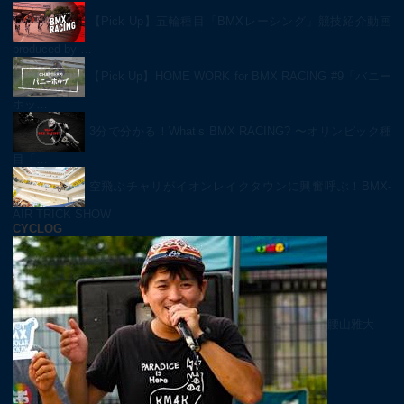
【Pick Up】五輪種目「BMXレーシング」競技紹介動画
produced by …
【Pick Up】HOME WORK for BMX RACING #9「バニー
ホッ…
3分で分かる！What’s BMX RACING? 〜オリンピック種
目「…
空飛ぶチャリがイオンレイクタウンに興奮呼ぶ！BMX-
AIR TRICK SHOW
CYCLOG
腰山雅大