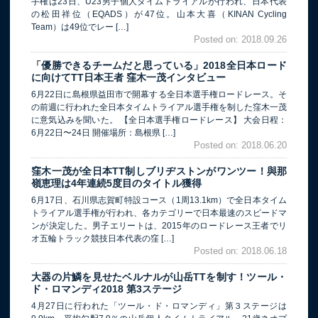
手権は23日、U23男子個人タイムトライアルが行われ、日本代表
の松田祥位（EQADS）が47位。山本大喜（KINAN Cycling
Team）は49位でレー […]
Posted on: 2018.09.26
「優勝できるチームだと思っている」2018全日本ロード
に向けてTT日本王者 窪木一茂インタビュー
6月22日に島根県益田市で開幕する全日本選手権ロードレース。そ
の前週に行われた全日本タイムトライアル選手権を制した窪木一茂
に意気込みを聞いた。 【全日本選手権ロードレース】 大会日程：
6月22日〜24日 開催場所：島根県 […]
Posted on: 2018.06.20
窪木一茂が全日本TT制しブリヂストンがワンツー！與那
嶺恵理は4年連続5度目のタイトル獲得
6月17日、石川県志賀町特設コース（1周13.1km）で全日本タイム
トライアル選手権が行われ、各カテゴリーで日本最速のスピードマ
ンが決定した。男子エリートは、2015年のロードレース王者でリ
オ五輪トラック競技日本代表の窪 […]
Posted on: 2018.06.18
大器の片鱗を見せたベルナルが山岳TTを制す！ツール・
ド・ロマンディ2018 第3ステージ
4月27日に行われた「ツール・ド・ロマンディ」第３ステージは