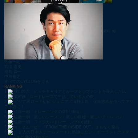
栗村 修
佐藤一朗
宮澤 崇史
福島 晋一
中川裕之
すべてのCYCLOGを見る
RANKING
1
腰山雅大「ヒッチキャリアとルーフトップテントを導入した話」
2
栗村修「ロードレースで生活している人の数」
3
アジア選ロード初日 ジュニア沢田桂太郎・梶原悠未が揃ってアジ
ア王者に！
4
佐藤一朗「トレーニングの選択 後編」
5
佐藤一朗「新しいシーズン・新しい目標・新しいチャレンジ」
6
佐藤一朗「フィジカルトレーニングの指標」
7
ＭＴＢムービー『FROM THE INSIDE OUT』まもなく発売
8
「２人の日本人チームメートに感謝したい」ポーランドのステー
ジレースでNIPPOのグロ…