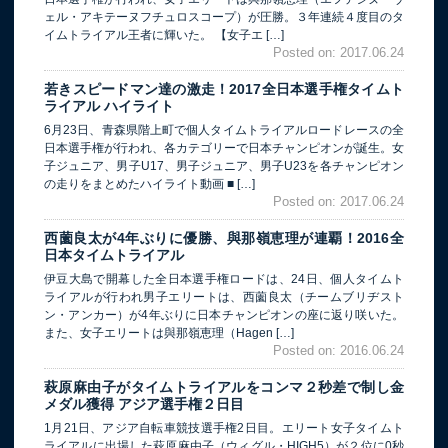
ェル・アキテーヌフチュロスコープ）が圧勝。３年連続４度目のタ
イムトライアル王者に輝いた。 【女子エ […]
Posted on: 2017.06.24
若きスピードマン達の激走！2017全日本選手権タイムト
ライアル ハイライト
6月23日、青森県階上町で個人タイムトライアルロードレースの全
日本選手権が行われ、各カテゴリーで日本チャンピオンが誕生。女
子ジュニア、男子U17、男子ジュニア、男子U23を各チャンピオン
の走りをまとめたハイライト動画 ■ […]
Posted on: 2017.06.24
西薗良太が4年ぶりに優勝、與那嶺恵理が連覇！2016全
日本タイムトライアル
伊豆大島で開幕した全日本選手権ロードは、24日、個人タイムト
ライアルが行われ男子エリートは、西薗良太（チームブリヂスト
ン・アンカー）が4年ぶりに日本チャンピオンの座に返り咲いた。
また、女子エリートは與那嶺恵理（Hagen […]
Posted on: 2016.06.24
萩原麻由子がタイムトライアルをコンマ２秒差で制し金
メダル獲得 アジア選手権２日目
1月21日、アジア自転車競技選手権2日目。エリート女子タイムト
ライアルに出場した萩原麻由子（ウィグル・HIGH5）が２位に0秒